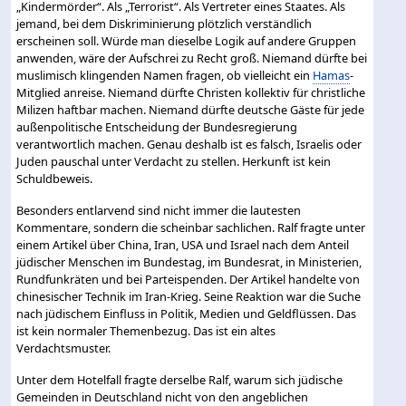
„Kindermörder“. Als „Terrorist“. Als Vertreter eines Staates. Als
jemand, bei dem Diskriminierung plötzlich verständlich
erscheinen soll. Würde man dieselbe Logik auf andere Gruppen
anwenden, wäre der Aufschrei zu Recht groß. Niemand dürfte bei
muslimisch klingenden Namen fragen, ob vielleicht ein
Hamas
-
Mitglied anreise. Niemand dürfte Christen kollektiv für christliche
Milizen haftbar machen. Niemand dürfte deutsche Gäste für jede
außenpolitische Entscheidung der Bundesregierung
verantwortlich machen. Genau deshalb ist es falsch, Israelis oder
Juden pauschal unter Verdacht zu stellen. Herkunft ist kein
Schuldbeweis.
Besonders entlarvend sind nicht immer die lautesten
Kommentare, sondern die scheinbar sachlichen. Ralf fragte unter
einem Artikel über China, Iran, USA und Israel nach dem Anteil
jüdischer Menschen im Bundestag, im Bundesrat, in Ministerien,
Rundfunkräten und bei Parteispenden. Der Artikel handelte von
chinesischer Technik im Iran-Krieg. Seine Reaktion war die Suche
nach jüdischem Einfluss in Politik, Medien und Geldflüssen. Das
ist kein normaler Themenbezug. Das ist ein altes
Verdachtsmuster.
Unter dem Hotelfall fragte derselbe Ralf, warum sich jüdische
Gemeinden in Deutschland nicht von den angeblichen