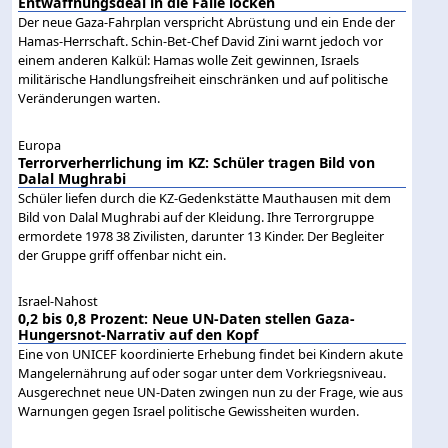
Entwaffnungsdeal in die Falle locken
Der neue Gaza-Fahrplan verspricht Abrüstung und ein Ende der
Hamas-Herrschaft. Schin-Bet-Chef David Zini warnt jedoch vor
einem anderen Kalkül: Hamas wolle Zeit gewinnen, Israels
militärische Handlungsfreiheit einschränken und auf politische
Veränderungen warten.
Europa
Terrorverherrlichung im KZ: Schüler tragen Bild von
Dalal Mughrabi
Schüler liefen durch die KZ-Gedenkstätte Mauthausen mit dem
Bild von Dalal Mughrabi auf der Kleidung. Ihre Terrorgruppe
ermordete 1978 38 Zivilisten, darunter 13 Kinder. Der Begleiter
der Gruppe griff offenbar nicht ein.
Israel-Nahost
0,2 bis 0,8 Prozent: Neue UN-Daten stellen Gaza-
Hungersnot-Narrativ auf den Kopf
Eine von UNICEF koordinierte Erhebung findet bei Kindern akute
Mangelernährung auf oder sogar unter dem Vorkriegsniveau.
Ausgerechnet neue UN-Daten zwingen nun zu der Frage, wie aus
Warnungen gegen Israel politische Gewissheiten wurden.