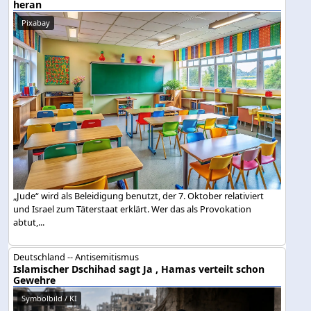
heran
Pixabay
„Jude“ wird als Beleidigung benutzt, der 7. Oktober relativiert
und Israel zum Täterstaat erklärt. Wer das als Provokation
abtut,...
Deutschland -- Antisemitismus
Islamischer Dschihad sagt Ja , Hamas verteilt schon
Gewehre
Symbolbild / KI