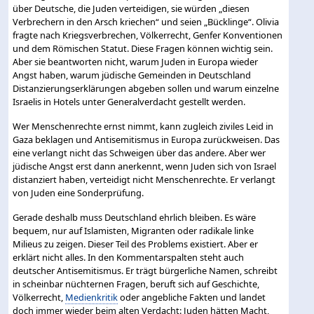
über Deutsche, die Juden verteidigen, sie würden „diesen
Verbrechern in den Arsch kriechen“ und seien „Bücklinge“. Olivia
fragte nach Kriegsverbrechen, Völkerrecht, Genfer Konventionen
und dem Römischen Statut. Diese Fragen können wichtig sein.
Aber sie beantworten nicht, warum Juden in Europa wieder
Angst haben, warum jüdische Gemeinden in Deutschland
Distanzierungserklärungen abgeben sollen und warum einzelne
Israelis in Hotels unter Generalverdacht gestellt werden.
Wer Menschenrechte ernst nimmt, kann zugleich ziviles Leid in
Gaza beklagen und Antisemitismus in Europa zurückweisen. Das
eine verlangt nicht das Schweigen über das andere. Aber wer
jüdische Angst erst dann anerkennt, wenn Juden sich von Israel
distanziert haben, verteidigt nicht Menschenrechte. Er verlangt
von Juden eine Sonderprüfung.
Gerade deshalb muss Deutschland ehrlich bleiben. Es wäre
bequem, nur auf Islamisten, Migranten oder radikale linke
Milieus zu zeigen. Dieser Teil des Problems existiert. Aber er
erklärt nicht alles. In den Kommentarspalten steht auch
deutscher Antisemitismus. Er trägt bürgerliche Namen, schreibt
in scheinbar nüchternen Fragen, beruft sich auf Geschichte,
Völkerrecht,
Medienkritik
oder angebliche Fakten und landet
doch immer wieder beim alten Verdacht: Juden hätten Macht,