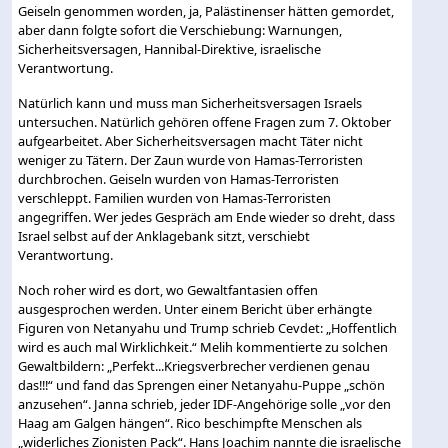
Geiseln genommen worden, ja, Palästinenser hätten gemordet,
aber dann folgte sofort die Verschiebung: Warnungen,
Sicherheitsversagen, Hannibal-Direktive, israelische
Verantwortung.
Natürlich kann und muss man Sicherheitsversagen Israels
untersuchen. Natürlich gehören offene Fragen zum 7. Oktober
aufgearbeitet. Aber Sicherheitsversagen macht Täter nicht
weniger zu Tätern. Der Zaun wurde von Hamas-Terroristen
durchbrochen. Geiseln wurden von Hamas-Terroristen
verschleppt. Familien wurden von Hamas-Terroristen
angegriffen. Wer jedes Gespräch am Ende wieder so dreht, dass
Israel selbst auf der Anklagebank sitzt, verschiebt
Verantwortung.
Noch roher wird es dort, wo Gewaltfantasien offen
ausgesprochen werden. Unter einem Bericht über erhängte
Figuren von Netanyahu und Trump schrieb Cevdet: „Hoffentlich
wird es auch mal Wirklichkeit.“ Melih kommentierte zu solchen
Gewaltbildern: „Perfekt...Kriegsverbrecher verdienen genau
das!!!“ und fand das Sprengen einer Netanyahu-Puppe „schön
anzusehen“. Janna schrieb, jeder IDF-Angehörige solle „vor den
Haag am Galgen hängen“. Rico beschimpfte Menschen als
„widerliches Zionisten Pack“. Hans Joachim nannte die israelische