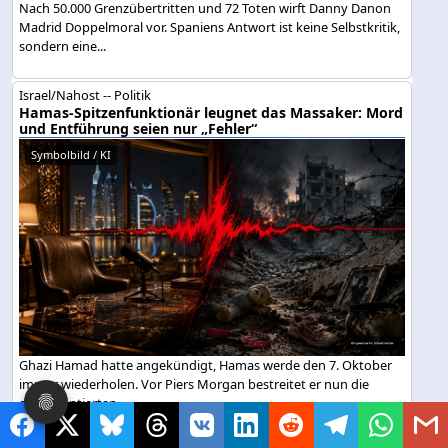
Nach 50.000 Grenzübertritten und 72 Toten wirft Danny Danon
Madrid Doppelmoral vor. Spaniens Antwort ist keine Selbstkritik,
sondern eine...
Israel/Nahost -- Politik
Hamas-Spitzenfunktionär leugnet das Massaker: Mord
und Entführung seien nur „Fehler“
Symbolbild / KI
Ghazi Hamad hatte angekündigt, Hamas werde den 7. Oktober
immer wiederholen. Vor Piers Morgan bestreitet er nun die
dokumentierten...