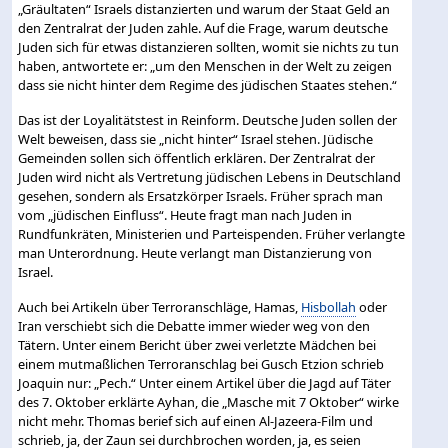
„Gräultaten“ Israels distanzierten und warum der Staat Geld an
den Zentralrat der Juden zahle. Auf die Frage, warum deutsche
Juden sich für etwas distanzieren sollten, womit sie nichts zu tun
haben, antwortete er: „um den Menschen in der Welt zu zeigen
dass sie nicht hinter dem Regime des jüdischen Staates stehen.“
Das ist der Loyalitätstest in Reinform. Deutsche Juden sollen der
Welt beweisen, dass sie „nicht hinter“ Israel stehen. Jüdische
Gemeinden sollen sich öffentlich erklären. Der Zentralrat der
Juden wird nicht als Vertretung jüdischen Lebens in Deutschland
gesehen, sondern als Ersatzkörper Israels. Früher sprach man
vom „jüdischen Einfluss“. Heute fragt man nach Juden in
Rundfunkräten, Ministerien und Parteispenden. Früher verlangte
man Unterordnung. Heute verlangt man Distanzierung von
Israel.
Auch bei Artikeln über Terroranschläge, Hamas,
Hisbollah
oder
Iran verschiebt sich die Debatte immer wieder weg von den
Tätern. Unter einem Bericht über zwei verletzte Mädchen bei
einem mutmaßlichen Terroranschlag bei Gusch Etzion schrieb
Joaquin nur: „Pech.“ Unter einem Artikel über die Jagd auf Täter
des 7. Oktober erklärte Ayhan, die „Masche mit 7 Oktober“ wirke
nicht mehr. Thomas berief sich auf einen Al-Jazeera-Film und
schrieb, ja, der Zaun sei durchbrochen worden, ja, es seien