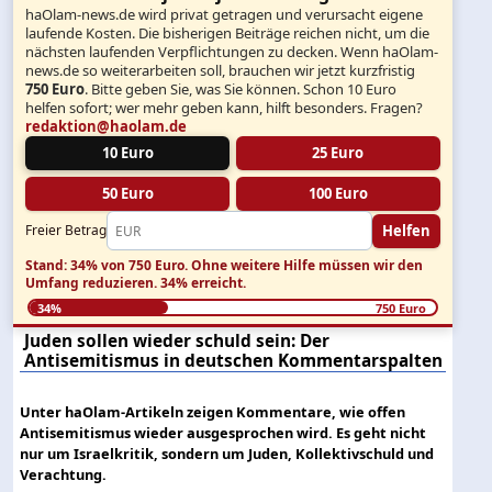
haOlam-news.de wird privat getragen und verursacht eigene
laufende Kosten. Die bisherigen Beiträge reichen nicht, um die
nächsten laufenden Verpflichtungen zu decken. Wenn haOlam-
news.de so weiterarbeiten soll, brauchen wir jetzt kurzfristig
750 Euro
. Bitte geben Sie, was Sie können. Schon 10 Euro
helfen sofort; wer mehr geben kann, hilft besonders. Fragen?
redaktion@haolam.de
10 Euro
25 Euro
50 Euro
100 Euro
Helfen
Freier Betrag
Stand: 34% von 750 Euro.
Ohne weitere Hilfe müssen wir den
Umfang reduzieren.
34% erreicht.
34%
750 Euro
Juden sollen wieder schuld sein: Der
Antisemitismus in deutschen Kommentarspalten
Unter haOlam-Artikeln zeigen Kommentare, wie offen
Antisemitismus wieder ausgesprochen wird. Es geht nicht
nur um Israelkritik, sondern um Juden, Kollektivschuld und
Verachtung.