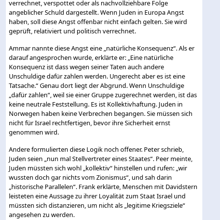
verrechnet, verspottet oder als nachvollziehbare Folge
angeblicher Schuld dargestellt. Wenn Juden in Europa Angst
haben, soll diese Angst offenbar nicht einfach gelten. Sie wird
geprüft, relativiert und politisch verrechnet.
Ammar nannte diese Angst eine „natürliche Konsequenz“. Als er
darauf angesprochen wurde, erklärte er: „Eine natürliche
Konsequenz ist dass wegen seiner Taten auch andere
Unschuldige dafür zahlen werden. Ungerecht aber es ist eine
Tatsache.“ Genau dort liegt der Abgrund. Wenn Unschuldige
„dafür zahlen“, weil sie einer Gruppe zugerechnet werden, ist das
keine neutrale Feststellung. Es ist Kollektivhaftung. Juden in
Norwegen haben keine Verbrechen begangen. Sie müssen sich
nicht für Israel rechtfertigen, bevor ihre Sicherheit ernst
genommen wird.
Andere formulierten diese Logik noch offener. Peter schrieb,
Juden seien „nun mal Stellvertreter eines Staates“. Peer meinte,
Juden müssten sich wohl „kollektiv“ hinstellen und rufen: „wir
wussten doch gar nichts vom Zionismus“, und sah darin
„historische Parallelen“. Frank erklärte, Menschen mit Davidstern
leisteten eine Aussage zu ihrer Loyalität zum Staat Israel und
müssten sich distanzieren, um nicht als „legitime Kriegsziele“
angesehen zu werden.