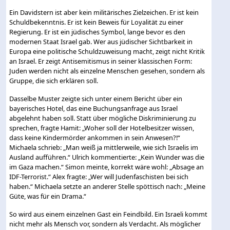
Ein Davidstern ist aber kein militärisches Zielzeichen. Er ist kein
Schuldbekenntnis. Er ist kein Beweis für Loyalität zu einer
Regierung. Er ist ein jüdisches Symbol, lange bevor es den
modernen Staat Israel gab. Wer aus jüdischer Sichtbarkeit in
Europa eine politische Schuldzuweisung macht, zeigt nicht Kritik
an Israel. Er zeigt Antisemitismus in seiner klassischen Form:
Juden werden nicht als einzelne Menschen gesehen, sondern als
Gruppe, die sich erklären soll.
Dasselbe Muster zeigte sich unter einem Bericht über ein
bayerisches Hotel, das eine Buchungsanfrage aus Israel
abgelehnt haben soll. Statt über mögliche Diskriminierung zu
sprechen, fragte Hamit: „Woher soll der Hotelbesitzer wissen,
dass keine Kindermörder ankommen in sein Anwesen?!“
Michaela schrieb: „Man weiß ja mittlerweile, wie sich Israelis im
Ausland aufführen.“ Ulrich kommentierte: „Kein Wunder was die
im Gaza machen.“ Simon meinte, korrekt wäre wohl: „Absage an
IDF-Terrorist.“ Alex fragte: „Wer will Judenfaschisten bei sich
haben.“ Michaela setzte an anderer Stelle spöttisch nach: „Meine
Güte, was für ein Drama.“
So wird aus einem einzelnen Gast ein Feindbild. Ein Israeli kommt
nicht mehr als Mensch vor, sondern als Verdacht. Als möglicher