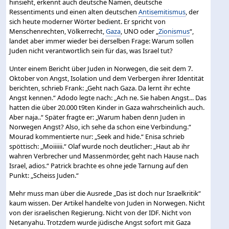
hinsieht, erkennt auch deutsche Namen, deutsche
Ressentiments und einen alten deutschen
Antisemitismus
, der
sich heute moderner Wörter bedient. Er spricht von
Menschenrechten, Völkerrecht,
Gaza
, UNO oder „
Zionismus
“,
landet aber immer wieder bei derselben Frage: Warum sollen
Juden nicht verantwortlich sein für das, was Israel tut?
Unter einem Bericht über Juden in Norwegen, die seit dem 7.
Oktober von Angst, Isolation und dem Verbergen ihrer Identität
berichten, schrieb Frank: „Geht nach Gaza. Da lernt ihr echte
Angst kennen.“ Adodo legte nach: „Ach ne. Sie haben Angst... Das
hatten die über 20.000 t9ten Kinder in Gaza wahrscheinlich auch.
Aber naja..“ Später fragte er: „Warum haben denn Juden in
Norwegen Angst? Also, ich sehe da schon eine Verbindung.“
Mourad kommentierte nur: „Seek and hide.“ Enisa schrieb
spöttisch: „Moiiiiii.“ Olaf wurde noch deutlicher: „Haut ab ihr
wahren Verbrecher und Massenmörder, geht nach Hause nach
Israel, adios.“ Patrick brachte es ohne jede Tarnung auf den
Punkt: „Scheiss Juden.“
Mehr muss man über die Ausrede „Das ist doch nur Israelkritik“
kaum wissen. Der Artikel handelte von Juden in Norwegen. Nicht
von der israelischen Regierung. Nicht von der IDF. Nicht von
Netanyahu. Trotzdem wurde jüdische Angst sofort mit Gaza