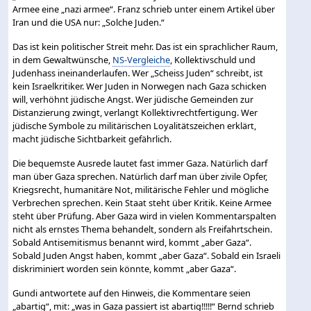
Armee eine „nazi armee“. Franz schrieb unter einem Artikel über
Iran und die USA nur: „Solche Juden.“
Das ist kein politischer Streit mehr. Das ist ein sprachlicher Raum,
in dem Gewaltwünsche,
NS-Vergleiche
, Kollektivschuld und
Judenhass ineinanderlaufen. Wer „Scheiss Juden“ schreibt, ist
kein Israelkritiker. Wer Juden in Norwegen nach Gaza schicken
will, verhöhnt jüdische Angst. Wer jüdische Gemeinden zur
Distanzierung zwingt, verlangt Kollektivrechtfertigung. Wer
jüdische Symbole zu militärischen Loyalitätszeichen erklärt,
macht jüdische Sichtbarkeit gefährlich.
Die bequemste Ausrede lautet fast immer Gaza. Natürlich darf
man über Gaza sprechen. Natürlich darf man über zivile Opfer,
Kriegsrecht, humanitäre Not, militärische Fehler und mögliche
Verbrechen sprechen. Kein Staat steht über Kritik. Keine Armee
steht über Prüfung. Aber Gaza wird in vielen Kommentarspalten
nicht als ernstes Thema behandelt, sondern als Freifahrtschein.
Sobald Antisemitismus benannt wird, kommt „aber Gaza“.
Sobald Juden Angst haben, kommt „aber Gaza“. Sobald ein Israeli
diskriminiert worden sein könnte, kommt „aber Gaza“.
Gundi antwortete auf den Hinweis, die Kommentare seien
„abartig“, mit: „was in Gaza passiert ist abartig!!!!!“ Bernd schrieb