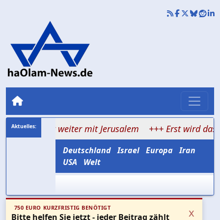
redet weiter mit Jerusalem
+++ Erst wird das Wort zers
Deutschland
Israel
Europa
Iran
USA
Welt
750 EURO KURZFRISTIG BENÖTIGT
x
Bitte helfen Sie jetzt - jeder Beitrag zählt