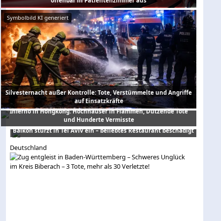
offenbar in Patientenzimmer aus
Symbolbild KI generiert
Silvesternacht außer Kontrolle: Tote, Verstümmelte und Angriffe
auf Einsatzkräfte
Inferno in Hongkong: Hochhäuser in Flammen, Dutzende Tote
und Hunderte Vermisste
Balkon stürzt in Tel Aviv ein – beliebtes Restaurant beschädigt
Deutschland