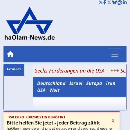
ormus: Sechs Forderungen an die USA
+++ Schabbat-Stre
Deutschland
Israel
Europa
Iran
USA
Welt
750 EURO KURZFRISTIG BENÖTIGT
x
Bitte helfen Sie jetzt - jeder Beitrag zählt
haOlam-news.de wird privat getragen und verursacht eigene