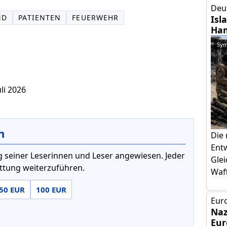
Deu
ND
PATIENTEN
FEUERWEHR
Isl
Ham
Sym
uli 2026
n
Die
Ent
 seiner Leserinnen und Leser angewiesen. Jeder
Glei
attung weiterzuführen.
Waff
50 EUR
100 EUR
Euro
Naz
Eur