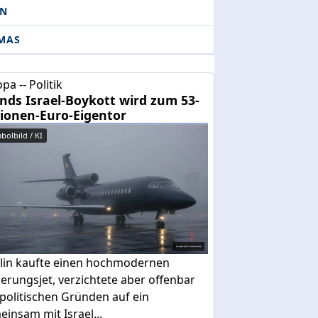
AN
MAS
pa -- Politik
ands Israel-Boykott wird zum 53-
lionen-Euro-Eigentor
bolbild / KI
lin kaufte einen hochmodernen
erungsjet, verzichtete aber offenbar
politischen Gründen auf ein
insam mit Israel...