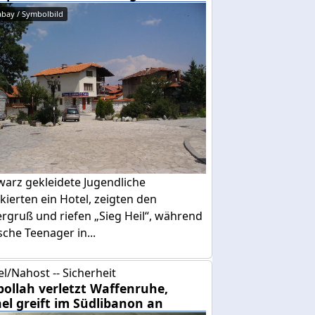
abay / Symbolbild
warz gekleidete Jugendliche
kierten ein Hotel, zeigten den
ergruß und riefen „Sieg Heil“, während
sche Teenager in...
el/Nahost -- Sicherheit
bollah verletzt Waffenruhe,
ael greift im Südlibanon an