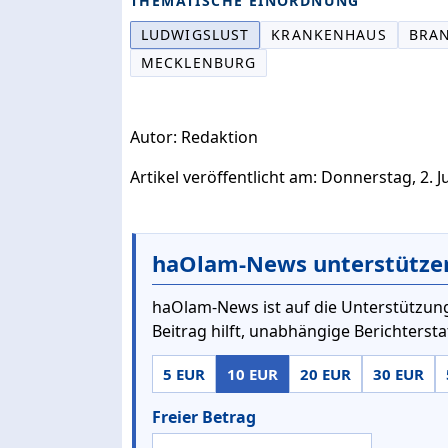
THEMATISCHE EINORDNUNG
LUDWIGSLUST
KRANKENHAUS
BRA
MECKLENBURG
Autor: Redaktion
Artikel veröffentlicht am: Donnerstag, 2. J
haOlam-News unterstütze
haOlam-News ist auf die Unterstützung
Beitrag hilft, unabhängige Berichterst
5 EUR
10 EUR
20 EUR
30 EUR
Freier Betrag