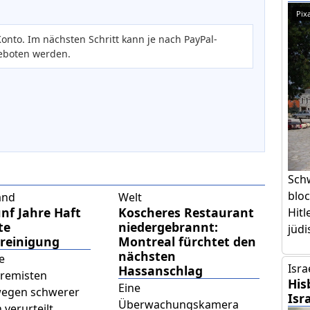
Pix
onto. Im nächsten Schritt kann je nach PayPal-
eboten werden.
Sch
bloc
and
Welt
ünf Jahre Haft
Koscheres Restaurant
Hitl
te
niedergebrannt:
jüdi
ereinigung
Montreal fürchtet den
nächsten
e
Isra
Hassanschlag
tremisten
His
Eine
egen schwerer
Isr
Überwachungskamera
 verurteilt,