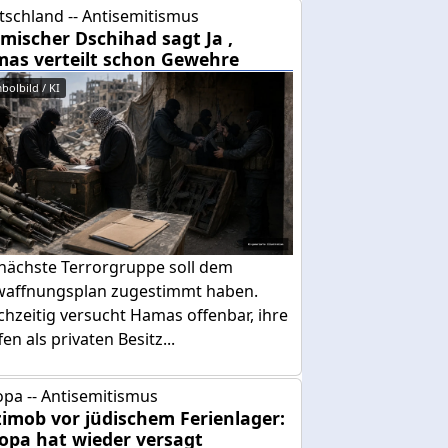
tschland -- Antisemitismus
amischer Dschihad sagt Ja ,
as verteilt schon Gewehre
bolbild / KI
 nächste Terrorgruppe soll dem
waffnungsplan zugestimmt haben.
chzeitig versucht Hamas offenbar, ihre
en als privaten Besitz...
pa -- Antisemitismus
imob vor jüdischem Ferienlager:
opa hat wieder versagt