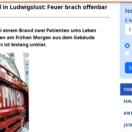
 in Ludwigslust: Feuer brach offenbar
Ne
E-M
ei einem Brand zwei Patienten ums Leben
en am frühen Morgen aus dem Gebäude
 ist bislang unklar.
S
TH
ISR
AN
JU