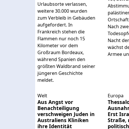
Urlaubsorte verlassen,
Abstimmu
weitere 30.000 wurden
palästine
zum Verbleib in Gebäuden
Ortschaft
aufgefordert. In
Nach zwei
Frankreich stehen die
Todesopf
Flammen nur noch 15
Nacht de
Kilometer vor dem
wächst de
Großraum Bordeaux,
Armee un
während Spanien den
größten Waldbrand seiner
jüngeren Geschichte
meldet.
Welt
Europa
Aus Angst vor
Thessalo
Benachteiligung
Ausnah
verschweigen Juden in
Erst Isr
Australiens Kliniken
Straße, 
ihre Identität
politisc