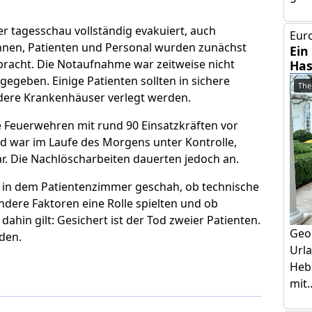
 tagesschau vollständig evakuiert, auch
Euro
nnen, Patienten und Personal wurden zunächst
Ein
bracht. Die Notaufnahme war zeitweise nicht
Has
gegeben. Einige Patienten sollten in sichere
The
ndere Krankenhäuser verlegt werden.
e Feuerwehren mit rund 90 Einsatzkräften vor
and war im Laufe des Morgens unter Kontrolle,
r. Die Nachlöscharbeiten dauerten jedoch an.
 in dem Patientenzimmer geschah, ob technische
dere Faktoren eine Rolle spielten und ob
ahin gilt: Gesichert ist der Tod zweier Patienten.
Geo
den.
Urla
Hebr
mit..