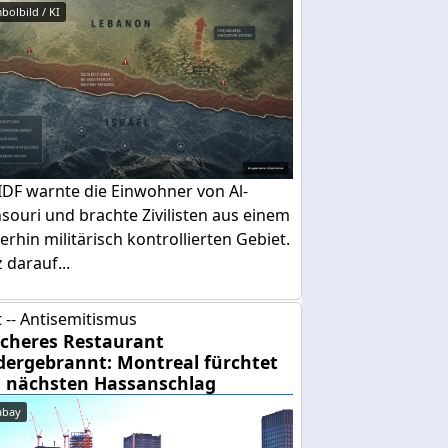
bolbild / KI
IDF warnte die Einwohner von Al-
ouri und brachte Zivilisten aus einem
erhin militärisch kontrollierten Gebiet.
 darauf...
 -- Antisemitismus
cheres Restaurant
dergebrannt: Montreal fürchtet
 nächsten Hassanschlag
abay