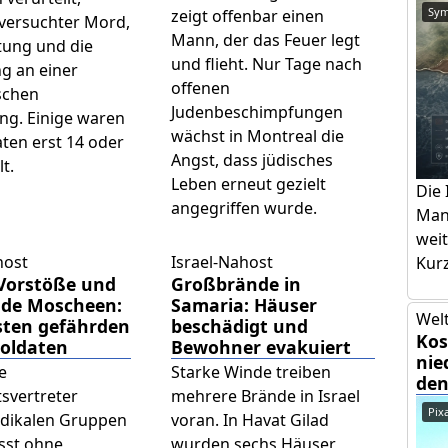
Sym
zeigt offenbar einen
versuchter Mord,
Mann, der das Feuer legt
tung und die
und flieht. Nur Tage nach
ng an einer
offenen
ischen
Judenbeschimpfungen
ng. Einige waren
wächst in Montreal die
aten erst 14 oder
Angst, dass jüdisches
lt.
Leben erneut gezielt
Die 
angegriffen wurde.
Mans
weit
host
Israel-Nahost
Kurz
 Vorstöße und
Großbrände in
de Moscheen:
Samaria: Häuser
Welt
sten gefährden
beschädigt und
Kos
Soldaten
Bewohner evakuiert
nie
he
Starke Winde treiben
den
tsvertreter
mehrere Brände in Israel
Pix
adikalen Gruppen
voran. In Havat Gilad
sst ohne
wurden sechs Häuser