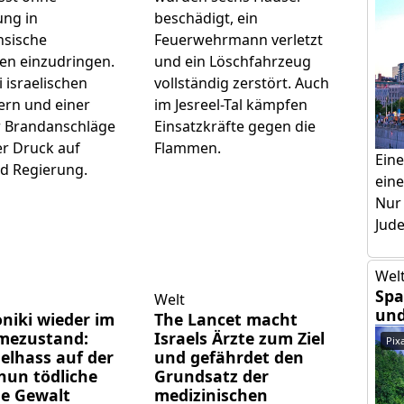
ng in
beschädigt, ein
nsische
Feuerwehrmann verletzt
en einzudringen.
und ein Löschfahrzeug
 israelischen
vollständig zerstört. Auch
ern und einer
im Jesreel-Tal kämpfen
r Brandanschläge
Einsatzkräfte gegen die
r Druck auf
Flammen.
Ein
d Regierung.
eine
Nur
Jud
Welt
Spa
Welt
und
niki wieder im
The Lancet macht
mezustand:
Israels Ärzte zum Ziel
Pix
aelhass auf der
und gefährdet den
nun tödliche
Grundsatz der
he Gewalt
medizinischen