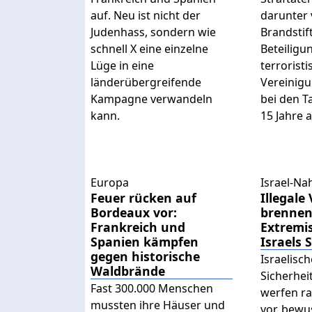
auf. Neu ist nicht der
darunter 
Judenhass, sondern wie
Brandstif
schnell X eine einzelne
Beteiligu
Lüge in eine
terrorist
länderübergreifende
Vereinigu
Kampagne verwandeln
bei den T
kann.
15 Jahre a
Europa
Israel-Na
Feuer rücken auf
Illegale
Bordeaux vor:
brennen
Frankreich und
Extremi
Spanien kämpfen
Israels 
gegen historische
Israelisc
Waldbrände
Sicherhei
Fast 300.000 Menschen
werfen r
mussten ihre Häuser und
vor, bewu