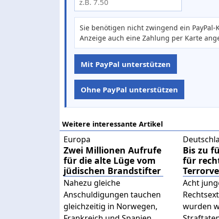
Sie benötigen nicht zwingend ein PayPal-K
Anzeige auch eine Zahlung per Karte ang
Mit PayPal unterstützen
Ohne PayPal unterstützen
Weitere interessante Artikel
Europa
Deutschl
Zwei Millionen Aufrufe
Bis zu f
für die alte Lüge vom
für rech
jüdischen Brandstifter
Terrorv
Nahezu gleiche
Acht jung
Anschuldigungen tauchen
Rechtsex
gleichzeitig in Norwegen,
wurden w
Frankreich und Spanien
Straftaten