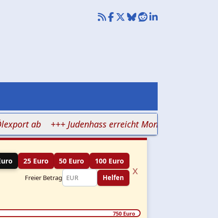
rt ab
+++ Judenhass erreicht Montenegros Urlaubspar
Euro
25 Euro
50 Euro
100 Euro
x
Freier Betrag
Helfen
750 Euro