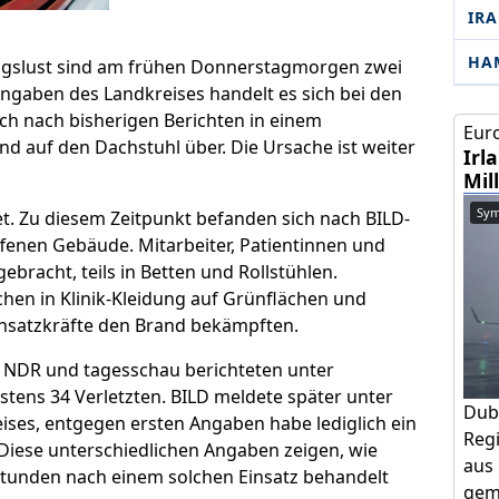
IR
HA
wigslust sind am frühen Donnerstagmorgen zwei
aben des Landkreises handelt es sich bei den
ch nach bisherigen Berichten in einem
Euro
nd auf den Dachstuhl über. Die Ursache ist weiter
Irl
Mil
Sym
. Zu diesem Zeitpunkt befanden sich nach BILD-
fenen Gebäude. Mitarbeiter, Patientinnen und
racht, teils in Betten und Rollstühlen.
en in Klinik-Kleidung auf Grünflächen und
satzkräfte den Brand bekämpften.
 NDR und tagesschau berichteten unter
tens 34 Verletzten. BILD meldete später unter
Dub
ises, entgegen ersten Angaben habe lediglich ein
Regi
 Diese unterschiedlichen Angaben zeigen, wie
aus 
 Stunden nach einem solchen Einsatz behandelt
geme