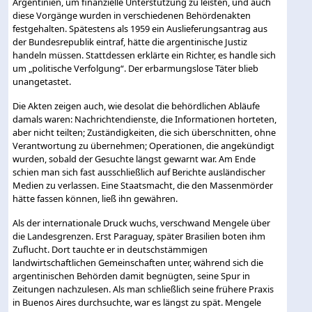
Argentinien, um finanzielle Unterstützung zu leisten, und auch
diese Vorgänge wurden in verschiedenen Behördenakten
festgehalten. Spätestens als 1959 ein Auslieferungsantrag aus
der Bundesrepublik eintraf, hätte die argentinische Justiz
handeln müssen. Stattdessen erklärte ein Richter, es handle sich
um „politische Verfolgung“. Der erbarmungslose Täter blieb
unangetastet.
Die Akten zeigen auch, wie desolat die behördlichen Abläufe
damals waren: Nachrichtendienste, die Informationen horteten,
aber nicht teilten; Zuständigkeiten, die sich überschnitten, ohne
Verantwortung zu übernehmen; Operationen, die angekündigt
wurden, sobald der Gesuchte längst gewarnt war. Am Ende
schien man sich fast ausschließlich auf Berichte ausländischer
Medien zu verlassen. Eine Staatsmacht, die den Massenmörder
hätte fassen können, ließ ihn gewähren.
Als der internationale Druck wuchs, verschwand Mengele über
die Landesgrenzen. Erst Paraguay, später Brasilien boten ihm
Zuflucht. Dort tauchte er in deutschstämmigen
landwirtschaftlichen Gemeinschaften unter, während sich die
argentinischen Behörden damit begnügten, seine Spur in
Zeitungen nachzulesen. Als man schließlich seine frühere Praxis
in Buenos Aires durchsuchte, war es längst zu spät. Mengele