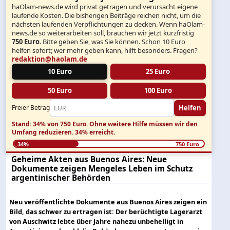
haOlam-news.de wird privat getragen und verursacht eigene
laufende Kosten. Die bisherigen Beiträge reichen nicht, um die
nächsten laufenden Verpflichtungen zu decken. Wenn haOlam-
news.de so weiterarbeiten soll, brauchen wir jetzt kurzfristig
750 Euro
. Bitte geben Sie, was Sie können. Schon 10 Euro
helfen sofort; wer mehr geben kann, hilft besonders. Fragen?
redaktion@haolam.de
10 Euro
25 Euro
50 Euro
100 Euro
Helfen
Freier Betrag
Stand: 34% von 750 Euro.
Ohne weitere Hilfe müssen wir den
Umfang reduzieren.
34% erreicht.
34%
750 Euro
Geheime Akten aus Buenos Aires: Neue
Dokumente zeigen Mengeles Leben im Schutz
argentinischer Behörden
Neu veröffentlichte Dokumente aus Buenos Aires zeigen ein
Bild, das schwer zu ertragen ist: Der berüchtigte Lagerarzt
von Auschwitz lebte über Jahre nahezu unbehelligt in