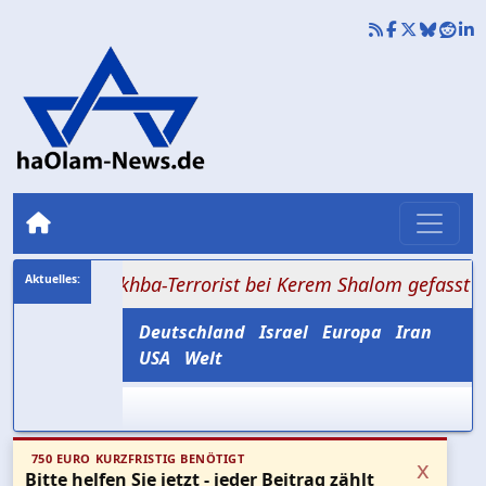
: Nukhba-Terrorist bei Kerem Shalom gefasst
+++ Tehe
Deutschland
Israel
Europa
Iran
USA
Welt
750 EURO KURZFRISTIG BENÖTIGT
x
Bitte helfen Sie jetzt - jeder Beitrag zählt