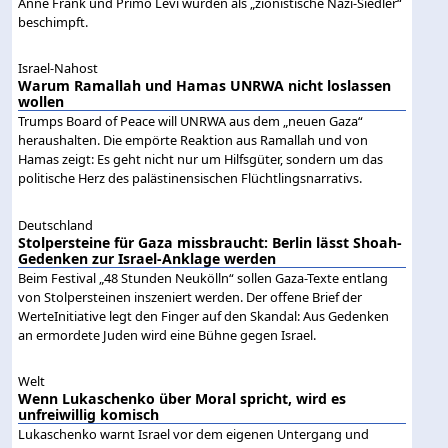
Anne Frank und Primo Levi wurden als „zionistische Nazi-Siedler“
beschimpft.
Israel-Nahost
Warum Ramallah und Hamas UNRWA nicht loslassen
wollen
Trumps Board of Peace will UNRWA aus dem „neuen Gaza“
heraushalten. Die empörte Reaktion aus Ramallah und von
Hamas zeigt: Es geht nicht nur um Hilfsgüter, sondern um das
politische Herz des palästinensischen Flüchtlingsnarrativs.
Deutschland
Stolpersteine für Gaza missbraucht: Berlin lässt Shoah-
Gedenken zur Israel-Anklage werden
Beim Festival „48 Stunden Neukölln“ sollen Gaza-Texte entlang
von Stolpersteinen inszeniert werden. Der offene Brief der
WerteInitiative legt den Finger auf den Skandal: Aus Gedenken
an ermordete Juden wird eine Bühne gegen Israel.
Welt
Wenn Lukaschenko über Moral spricht, wird es
unfreiwillig komisch
Lukaschenko warnt Israel vor dem eigenen Untergang und