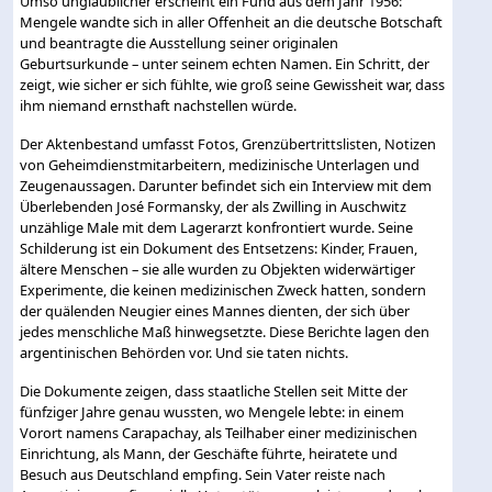
Umso unglaublicher erscheint ein Fund aus dem Jahr 1956:
Mengele wandte sich in aller Offenheit an die deutsche Botschaft
und beantragte die Ausstellung seiner originalen
Geburtsurkunde – unter seinem echten Namen. Ein Schritt, der
zeigt, wie sicher er sich fühlte, wie groß seine Gewissheit war, dass
ihm niemand ernsthaft nachstellen würde.
Der Aktenbestand umfasst Fotos, Grenzübertrittslisten, Notizen
von Geheimdienstmitarbeitern, medizinische Unterlagen und
Zeugenaussagen. Darunter befindet sich ein Interview mit dem
Überlebenden José Formansky, der als Zwilling in Auschwitz
unzählige Male mit dem Lagerarzt konfrontiert wurde. Seine
Schilderung ist ein Dokument des Entsetzens: Kinder, Frauen,
ältere Menschen – sie alle wurden zu Objekten widerwärtiger
Experimente, die keinen medizinischen Zweck hatten, sondern
der quälenden Neugier eines Mannes dienten, der sich über
jedes menschliche Maß hinwegsetzte. Diese Berichte lagen den
argentinischen Behörden vor. Und sie taten nichts.
Die Dokumente zeigen, dass staatliche Stellen seit Mitte der
fünfziger Jahre genau wussten, wo Mengele lebte: in einem
Vorort namens Carapachay, als Teilhaber einer medizinischen
Einrichtung, als Mann, der Geschäfte führte, heiratete und
Besuch aus Deutschland empfing. Sein Vater reiste nach