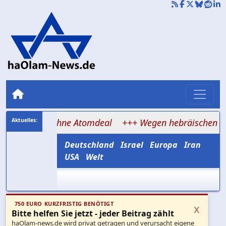
de ohne Atomdeal
+++ Wegen hebräischen Akzents abgew
Deutschland
Israel
Europa
Iran
USA
Welt
750 EURO KURZFRISTIG BENÖTIGT
x
Bitte helfen Sie jetzt - jeder Beitrag zählt
haOlam-news.de wird privat getragen und verursacht eigene