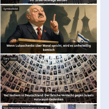
zur Israel-Anklage werden
Symbolbild
Wenn Lukaschenko über Moral spricht, wird es unfreiwillig
komisch
Gary Todd
Yad Vashem in Deutschland: Der falsche Verdacht gegen Israels
Holocaust-Gedenken
Von Henning Schlottmann (User:H...