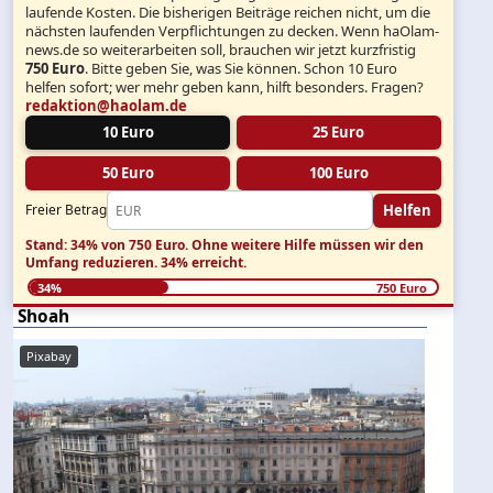
laufende Kosten. Die bisherigen Beiträge reichen nicht, um die
nächsten laufenden Verpflichtungen zu decken. Wenn haOlam-
news.de so weiterarbeiten soll, brauchen wir jetzt kurzfristig
750 Euro
. Bitte geben Sie, was Sie können. Schon 10 Euro
helfen sofort; wer mehr geben kann, hilft besonders. Fragen?
redaktion@haolam.de
10 Euro
25 Euro
50 Euro
100 Euro
Helfen
Freier Betrag
Stand: 34% von 750 Euro.
Ohne weitere Hilfe müssen wir den
Umfang reduzieren.
34% erreicht.
34%
750 Euro
Shoah
Pixabay