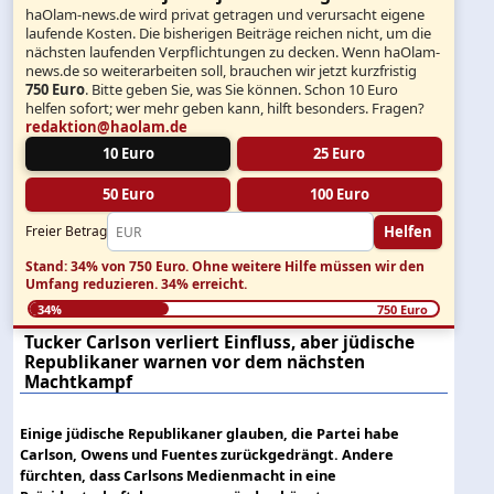
haOlam-news.de wird privat getragen und verursacht eigene
laufende Kosten. Die bisherigen Beiträge reichen nicht, um die
nächsten laufenden Verpflichtungen zu decken. Wenn haOlam-
news.de so weiterarbeiten soll, brauchen wir jetzt kurzfristig
750 Euro
. Bitte geben Sie, was Sie können. Schon 10 Euro
helfen sofort; wer mehr geben kann, hilft besonders. Fragen?
redaktion@haolam.de
10 Euro
25 Euro
50 Euro
100 Euro
Helfen
Freier Betrag
Stand: 34% von 750 Euro.
Ohne weitere Hilfe müssen wir den
Umfang reduzieren.
34% erreicht.
34%
750 Euro
Tucker Carlson verliert Einfluss, aber jüdische
Republikaner warnen vor dem nächsten
Machtkampf
Einige jüdische Republikaner glauben, die Partei habe
Carlson, Owens und Fuentes zurückgedrängt. Andere
fürchten, dass Carlsons Medienmacht in eine