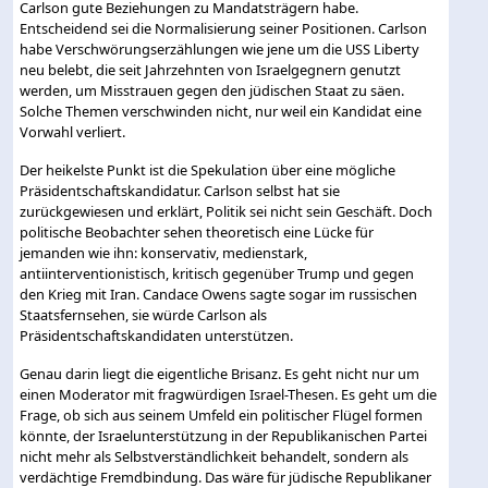
Carlson gute Beziehungen zu Mandatsträgern habe.
Entscheidend sei die Normalisierung seiner Positionen. Carlson
habe Verschwörungserzählungen wie jene um die USS Liberty
neu belebt, die seit Jahrzehnten von Israelgegnern genutzt
werden, um Misstrauen gegen den jüdischen Staat zu säen.
Solche Themen verschwinden nicht, nur weil ein Kandidat eine
Vorwahl verliert.
Der heikelste Punkt ist die Spekulation über eine mögliche
Präsidentschaftskandidatur. Carlson selbst hat sie
zurückgewiesen und erklärt, Politik sei nicht sein Geschäft. Doch
politische Beobachter sehen theoretisch eine Lücke für
jemanden wie ihn: konservativ, medienstark,
antiinterventionistisch, kritisch gegenüber Trump und gegen
den Krieg mit Iran. Candace Owens sagte sogar im russischen
Staatsfernsehen, sie würde Carlson als
Präsidentschaftskandidaten unterstützen.
Genau darin liegt die eigentliche Brisanz. Es geht nicht nur um
einen Moderator mit fragwürdigen Israel-Thesen. Es geht um die
Frage, ob sich aus seinem Umfeld ein politischer Flügel formen
könnte, der Israelunterstützung in der Republikanischen Partei
nicht mehr als Selbstverständlichkeit behandelt, sondern als
verdächtige Fremdbindung. Das wäre für jüdische Republikaner