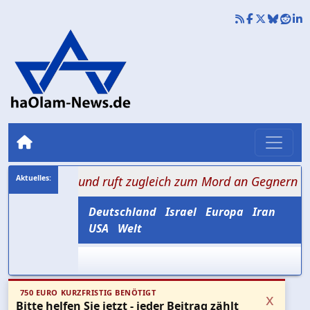
nung und ruft zugleich zum Mord an Gegnern auf
+++ 
Deutschland
Israel
Europa
Iran
USA
Welt
750 EURO KURZFRISTIG BENÖTIGT
x
Bitte helfen Sie jetzt - jeder Beitrag zählt