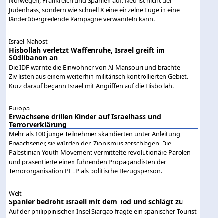
Norwegen, Frankreich und Spanien auf. Neu ist nicht der
Judenhass, sondern wie schnell X eine einzelne Lüge in eine
länderübergreifende Kampagne verwandeln kann.
Israel-Nahost
Hisbollah verletzt Waffenruhe, Israel greift im
Südlibanon an
Die IDF warnte die Einwohner von Al-Mansouri und brachte
Zivilisten aus einem weiterhin militärisch kontrollierten Gebiet.
Kurz darauf begann Israel mit Angriffen auf die Hisbollah.
Europa
Erwachsene drillen Kinder auf Israelhass und
Terrorverklärung
Mehr als 100 junge Teilnehmer skandierten unter Anleitung
Erwachsener, sie würden den Zionismus zerschlagen. Die
Palestinian Youth Movement vermittelte revolutionäre Parolen
und präsentierte einen führenden Propagandisten der
Terrororganisation PFLP als politische Bezugsperson.
Welt
Spanier bedroht Israeli mit dem Tod und schlägt zu
Auf der philippinischen Insel Siargao fragte ein spanischer Tourist