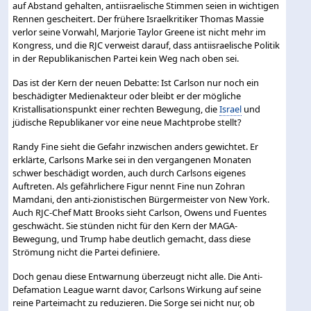
auf Abstand gehalten, antiisraelische Stimmen seien in wichtigen
Rennen gescheitert. Der frühere Israelkritiker Thomas Massie
verlor seine Vorwahl, Marjorie Taylor Greene ist nicht mehr im
Kongress, und die RJC verweist darauf, dass antiisraelische Politik
in der Republikanischen Partei kein Weg nach oben sei.
Das ist der Kern der neuen Debatte: Ist Carlson nur noch ein
beschädigter Medienakteur oder bleibt er der mögliche
Kristallisationspunkt einer rechten Bewegung, die
Israel
und
jüdische Republikaner vor eine neue Machtprobe stellt?
Randy Fine sieht die Gefahr inzwischen anders gewichtet. Er
erklärte, Carlsons Marke sei in den vergangenen Monaten
schwer beschädigt worden, auch durch Carlsons eigenes
Auftreten. Als gefährlichere Figur nennt Fine nun Zohran
Mamdani, den anti-zionistischen Bürgermeister von New York.
Auch RJC-Chef Matt Brooks sieht Carlson, Owens und Fuentes
geschwächt. Sie stünden nicht für den Kern der MAGA-
Bewegung, und Trump habe deutlich gemacht, dass diese
Strömung nicht die Partei definiere.
Doch genau diese Entwarnung überzeugt nicht alle. Die Anti-
Defamation League warnt davor, Carlsons Wirkung auf seine
reine Parteimacht zu reduzieren. Die Sorge sei nicht nur, ob