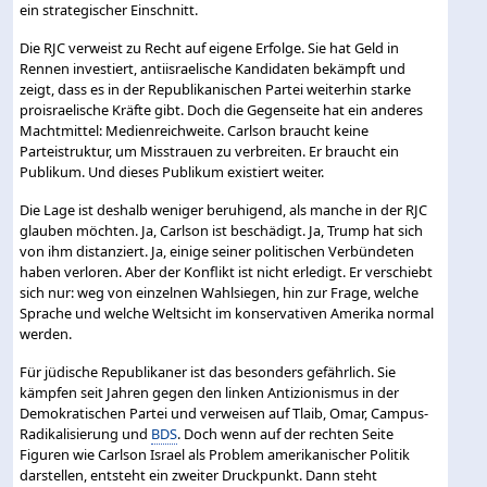
ein strategischer Einschnitt.
Die RJC verweist zu Recht auf eigene Erfolge. Sie hat Geld in
Rennen investiert, antiisraelische Kandidaten bekämpft und
zeigt, dass es in der Republikanischen Partei weiterhin starke
proisraelische Kräfte gibt. Doch die Gegenseite hat ein anderes
Machtmittel: Medienreichweite. Carlson braucht keine
Parteistruktur, um Misstrauen zu verbreiten. Er braucht ein
Publikum. Und dieses Publikum existiert weiter.
Die Lage ist deshalb weniger beruhigend, als manche in der RJC
glauben möchten. Ja, Carlson ist beschädigt. Ja, Trump hat sich
von ihm distanziert. Ja, einige seiner politischen Verbündeten
haben verloren. Aber der Konflikt ist nicht erledigt. Er verschiebt
sich nur: weg von einzelnen Wahlsiegen, hin zur Frage, welche
Sprache und welche Weltsicht im konservativen Amerika normal
werden.
Für jüdische Republikaner ist das besonders gefährlich. Sie
kämpfen seit Jahren gegen den linken Antizionismus in der
Demokratischen Partei und verweisen auf Tlaib, Omar, Campus-
Radikalisierung und
BDS
. Doch wenn auf der rechten Seite
Figuren wie Carlson Israel als Problem amerikanischer Politik
darstellen, entsteht ein zweiter Druckpunkt. Dann steht