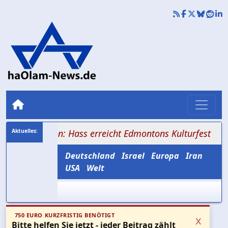
villon: Hass erreicht Edmontons Kulturfest
+++ Schiite
Deutschland
Israel
Europa
Iran
USA
Welt
750 EURO KURZFRISTIG BENÖTIGT
x
Bitte helfen Sie jetzt - jeder Beitrag zählt