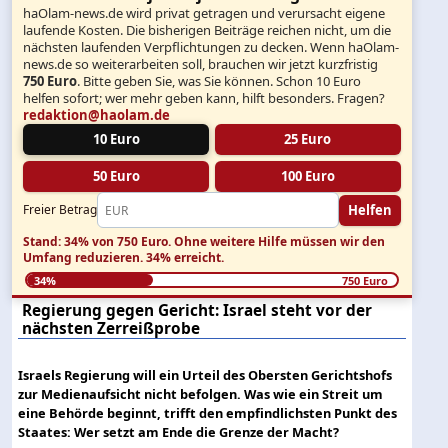
haOlam-news.de wird privat getragen und verursacht eigene
laufende Kosten. Die bisherigen Beiträge reichen nicht, um die
nächsten laufenden Verpflichtungen zu decken. Wenn haOlam-
news.de so weiterarbeiten soll, brauchen wir jetzt kurzfristig
750 Euro
. Bitte geben Sie, was Sie können. Schon 10 Euro
helfen sofort; wer mehr geben kann, hilft besonders. Fragen?
redaktion@haolam.de
10 Euro
25 Euro
50 Euro
100 Euro
Helfen
Freier Betrag
Stand: 34% von 750 Euro.
Ohne weitere Hilfe müssen wir den
Umfang reduzieren.
34% erreicht.
34%
750 Euro
Regierung gegen Gericht: Israel steht vor der
nächsten Zerreißprobe
Israels Regierung will ein Urteil des Obersten Gerichtshofs
zur Medienaufsicht nicht befolgen. Was wie ein Streit um
eine Behörde beginnt, trifft den empfindlichsten Punkt des
Staates: Wer setzt am Ende die Grenze der Macht?