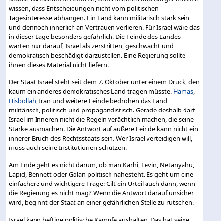
wissen, dass Entscheidungen nicht vom politischen
Tagesinteresse abhängen. Ein Land kann militärisch stark sein
und dennoch innerlich an Vertrauen verlieren. Für Israel wäre das
in dieser Lage besonders gefährlich. Die Feinde des Landes
warten nur darauf, Israel als zerstritten, geschwächt und
demokratisch beschädigt darzustellen. Eine Regierung sollte
ihnen dieses Material nicht liefern.
Der Staat Israel steht seit dem 7. Oktober unter einem Druck, den
kaum ein anderes demokratisches Land tragen müsste.
Hamas
,
Hisbollah
, Iran und weitere Feinde bedrohen das Land
militärisch, politisch und propagandistisch. Gerade deshalb darf
Israel im Inneren nicht die Regeln verächtlich machen, die seine
Stärke ausmachen. Die Antwort auf äußere Feinde kann nicht ein
innerer Bruch des Rechtsstaats sein. Wer Israel verteidigen will,
muss auch seine Institutionen schützen.
Am Ende geht es nicht darum, ob man Karhi, Levin, Netanyahu,
Lapid, Bennett oder Golan politisch nahesteht. Es geht um eine
einfachere und wichtigere Frage: Gilt ein Urteil auch dann, wenn
die Regierung es nicht mag? Wenn die Antwort darauf unsicher
wird, beginnt der Staat an einer gefährlichen Stelle zu rutschen.
Israel kann heftige politische Kämpfe aushalten. Das hat seine