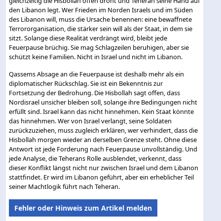
gleichzeitig die Hisbollah offen droht und Teheran seine Hand auf
den Libanon legt. Wer Frieden im Norden Israels und im Süden
des Libanon will, muss die Ursache benennen: eine bewaffnete
Terrororganisation, die stärker sein will als der Staat, in dem sie
sitzt. Solange diese Realität verdrängt wird, bleibt jede
Feuerpause brüchig. Sie mag Schlagzeilen beruhigen, aber sie
schützt keine Familien. Nicht in Israel und nicht im Libanon.
Qassems Absage an die Feuerpause ist deshalb mehr als ein
diplomatischer Rückschlag. Sie ist ein Bekenntnis zur
Fortsetzung der Bedrohung. Die Hisbollah sagt offen, dass
Nordisrael unsicher bleiben soll, solange ihre Bedingungen nicht
erfüllt sind. Israel kann das nicht hinnehmen. Kein Staat könnte
das hinnehmen. Wer von Israel verlangt, seine Soldaten
zurückzuziehen, muss zugleich erklären, wer verhindert, dass die
Hisbollah morgen wieder an derselben Grenze steht. Ohne diese
Antwort ist jede Forderung nach Feuerpause unvollständig. Und
jede Analyse, die Teherans Rolle ausblendet, verkennt, dass
dieser Konflikt längst nicht nur zwischen Israel und dem Libanon
stattfindet. Er wird im Libanon geführt, aber ein erheblicher Teil
seiner Machtlogik führt nach Teheran.
Fehler oder Hinweis zum Artikel melden