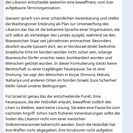
des Libanon entscheidet weiterhin eine bewaffnete, vom Iran
aufgebaute Terrororganisation.
Qassem sprach von einer schändlichen Vereinbarung und stellte
die Washingtoner Erklärung als Plan zur Unterwerfung des
Libanon dar. Das ist die bekannte Sprache einer Organisation, die
sich selbst als Verteidiger des Landes ausgibt, während sie den
libanesischen Staat seit Jahrzehnten entmachtet. Besonders
deutlich wurde Qassem dort, wo er Nordisrael direkt bedrohte.
Israelische Orte im Norden würden nicht sicher sein, solange
libanesische Dörfer unsicher seien, bombardiert würden und
Menschen getötet würden. In dieser Formulierung steckt keine
Bereitschaft zu einer tragfähigen Feuerpause. Sie ist eine
Drohung. Sie sagt den Menschen in Kiryat Shmona, Metula,
Nahariya und anderen Orten im Norden Israels: Eure Sicherheit
bleibt Geisel unserer Bedingungen.
Für Israel ist genau das der entscheidende Punkt. Eine
Feuerpause, die der Hisbollah erlaubt, bewaffnet südlich des
Litani zu bleiben, wäre keine Lösung. Sie wäre eine Pause bis zum
nächsten Angriff. Schon nach früheren Vereinbarungen sollte der
Süden des Libanon nicht von einer iranischen
Stellvertreterarmee beherrscht werden. Doch die Hisbollah hat
ihre Waffen nicht abgegeben, ihre Strukturen nicht aufgelöst