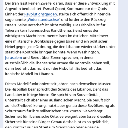
Der Iran lässt keinen Zweifel daran, dass er diese Entwicklung mit
Argwohn beobachtet. Esmail Qaani, Kommandeur der Quds
Einheit der
Revolutionsgarden
, stellte sich öffentlich hinter die
sogenannte „
Widerstandsachse
“ und forderte den Rückzug
Israels. Seine Botschaft ist nicht zufällig. Die Hisbollah ist für
Teheran kein libanesisches Randthema. Sie ist eines der
wichtigsten Machtinstrumente Irans im östlichen Mittelmeer,
eine militärische Drohkulisse gegen Israel und ein politischer
Hebel gegen jede Ordnung, die den Libanon wieder stärker unter
staatliche Kontrolle bringen könnte. Wenn Washington,
Jerusalem
und Beirut über Zonen sprechen, in denen
ausschließlich die libanesische Armee die Kontrolle haben soll,
dann bedroht das nicht nur die Hisbollah. Es bedroht das
iranische Modell im Libanon.
Dieses Modell funktioniert seit Jahren nach demselben Muster.
Die Hisbollah beansprucht den Schutz des Libanon, zieht das
Land aber in Kriege hinein. Sie spricht von Souveränität,
unterstellt sich aber einer ausländischen Macht. Sie beruft sich
auf die Zivilbevölkerung, nutzt aber genau diese Bevölkerung als
Schutzraum für ihre militärischen Strukturen. Sie verlangt
Sicherheit für libanesische Orte, verweigert aber Israel dieselbe
Sicherheit für seine Bürger. Genau deshalb ist es so gefährlich,
den Konflikt nur als Streit um Grenzlinien oder einzelne