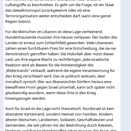
Luftangriffe zu beschreiben. Es geht um die Frage, ob ein Staat
das Gewaltmonopol zurückgewinnt oder ob eine
Terrororganisation weiter entscheiden darf, wann eine ganze
Region brennt.
Für die Menschen im Libanon ist diese Lage verheerend.
Hunderttausende mussten ihre Häuser verlassen. Der Süden des
Landes ist erneut zum Schlachtfeld geworden. Viele Libanesen
zahlen einen furchtbaren Preis für eine Entscheidung, die sie nie
demokratisch getroffen haben. Die Hisbollah aber nutzt dieses
Leid, um ihre eigene Macht zu rechtfertigen. Jede israelische
Reaktion wird als Beweis für die Notwendigkeit des
„Widerstands“ verkauft, während die eigene Verantwortung für
den Krieg verschleiert wird. Das ist politisch wirksam, aber
moralisch zynisch. Wer aus libanesischen Dörfern heraus eine
bewaffnete Front gegen Israel unterhält, kann sich später nicht
glaubwürdig wundern, wenn diese Orte in den Krieg
hineingezogen werden.
Auch für Israel ist die Lage nicht theoretisch. Nordisrael ist kein
abstrakter Kartenrand, sondern Heimat von Familien, Kindern,
älteren Menschen, Landwirten, Soldaten, Geschäftsleuten und
Gemeinden, die seit Jahren mit der Bedrohung durch Raketen,
Drohnen und Panzerabwehrwaffen leben müssen. Ein Staat, der