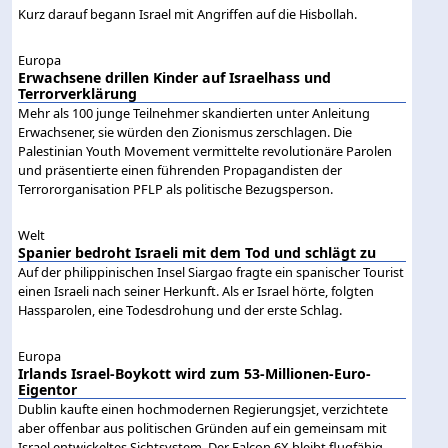
Kurz darauf begann Israel mit Angriffen auf die Hisbollah.
Europa
Erwachsene drillen Kinder auf Israelhass und
Terrorverklärung
Mehr als 100 junge Teilnehmer skandierten unter Anleitung
Erwachsener, sie würden den Zionismus zerschlagen. Die
Palestinian Youth Movement vermittelte revolutionäre Parolen
und präsentierte einen führenden Propagandisten der
Terrororganisation PFLP als politische Bezugsperson.
Welt
Spanier bedroht Israeli mit dem Tod und schlägt zu
Auf der philippinischen Insel Siargao fragte ein spanischer Tourist
einen Israeli nach seiner Herkunft. Als er Israel hörte, folgten
Hassparolen, eine Todesdrohung und der erste Schlag.
Europa
Irlands Israel-Boykott wird zum 53-Millionen-Euro-
Eigentor
Dublin kaufte einen hochmodernen Regierungsjet, verzichtete
aber offenbar aus politischen Gründen auf ein gemeinsam mit
Israel entwickeltes Sichtsystem. Der Falcon 6X bleibt flugfähig,