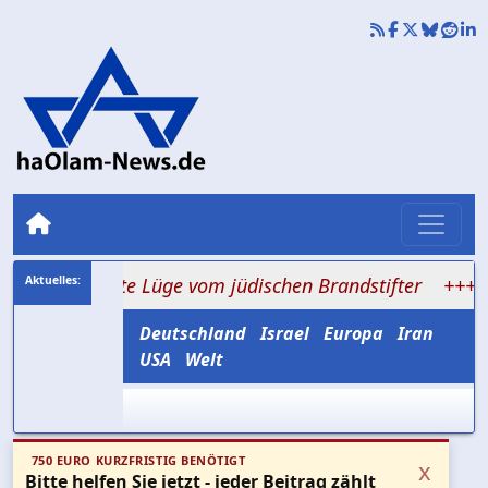
ie alte Lüge vom jüdischen Brandstifter
+++ Hisbollah 
Deutschland
Israel
Europa
Iran
USA
Welt
750 EURO KURZFRISTIG BENÖTIGT
x
Bitte helfen Sie jetzt - jeder Beitrag zählt