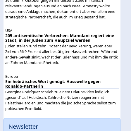
Seit dem 7. Oktober gingen mindestens 2.596 militärisch
relevante Sendungen aus Indien nach Israel. Amnesty wollte
daraus eine Anklage machen, dokumentiert aber vor allem eine
strategische Partnerschaft, die auch im Krieg Bestand hat.
USA
205 antisemitische Verbrechen: Mamdani regiert eine
Stadt, in der Juden zum Hauptziel werden
Juden stellen rund zehn Prozent der Bevölkerung, waren aber
Ziel von 56,9 Prozent aller bestätigten Hassverbrechen. Während
andere Gewalt sinkt, wächst der Judenhass und mit ihm die Kritik
an Zohran Mamdanis Rhetorik.
Europa
Ein hebräisches Wort genügt: Hasswelle gegen
Ronaldo-Partnerin
Georgina Rodríguez schrieb zu einem Urlaubsvideo lediglich
„gesund“ auf Hebräisch. Zahlreiche Nutzer reagierten mit
Palästina-Parolen und machten die jüdische Sprache selbst zum
politischen Feindbild.
Newsletter