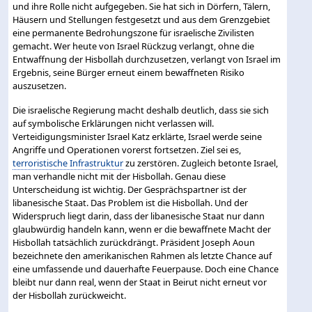
und ihre Rolle nicht aufgegeben. Sie hat sich in Dörfern, Tälern,
Häusern und Stellungen festgesetzt und aus dem Grenzgebiet
eine permanente Bedrohungszone für israelische Zivilisten
gemacht. Wer heute von Israel Rückzug verlangt, ohne die
Entwaffnung der Hisbollah durchzusetzen, verlangt von Israel im
Ergebnis, seine Bürger erneut einem bewaffneten Risiko
auszusetzen.
Die israelische Regierung macht deshalb deutlich, dass sie sich
auf symbolische Erklärungen nicht verlassen will.
Verteidigungsminister Israel Katz erklärte, Israel werde seine
Angriffe und Operationen vorerst fortsetzen. Ziel sei es,
terroristische Infrastruktur
zu zerstören. Zugleich betonte Israel,
man verhandle nicht mit der Hisbollah. Genau diese
Unterscheidung ist wichtig. Der Gesprächspartner ist der
libanesische Staat. Das Problem ist die Hisbollah. Und der
Widerspruch liegt darin, dass der libanesische Staat nur dann
glaubwürdig handeln kann, wenn er die bewaffnete Macht der
Hisbollah tatsächlich zurückdrängt. Präsident Joseph Aoun
bezeichnete den amerikanischen Rahmen als letzte Chance auf
eine umfassende und dauerhafte Feuerpause. Doch eine Chance
bleibt nur dann real, wenn der Staat in Beirut nicht erneut vor
der Hisbollah zurückweicht.