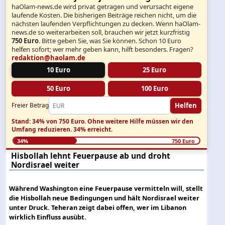
haOlam-news.de wird privat getragen und verursacht eigene
laufende Kosten. Die bisherigen Beiträge reichen nicht, um die
nächsten laufenden Verpflichtungen zu decken. Wenn haOlam-
news.de so weiterarbeiten soll, brauchen wir jetzt kurzfristig
750 Euro
. Bitte geben Sie, was Sie können. Schon 10 Euro
helfen sofort; wer mehr geben kann, hilft besonders. Fragen?
redaktion@haolam.de
10 Euro
25 Euro
50 Euro
100 Euro
Helfen
Freier Betrag
Stand: 34% von 750 Euro.
Ohne weitere Hilfe müssen wir den
Umfang reduzieren.
34% erreicht.
34%
750 Euro
Hisbollah lehnt Feuerpause ab und droht
Nordisrael weiter
Während Washington eine Feuerpause vermitteln will, stellt
die Hisbollah neue Bedingungen und hält Nordisrael weiter
unter Druck. Teheran zeigt dabei offen, wer im Libanon
wirklich Einfluss ausübt.