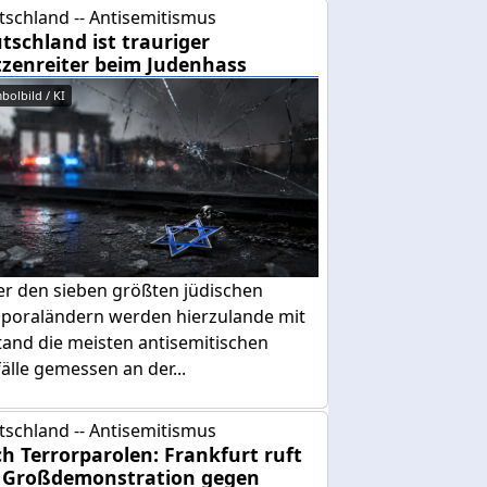
tschland -- Antisemitismus
tschland ist trauriger
tzenreiter beim Judenhass
bolbild / KI
er den sieben größten jüdischen
sporaländern werden hierzulande mit
tand die meisten antisemitischen
älle gemessen an der...
tschland -- Antisemitismus
h Terrorparolen: Frankfurt ruft
 Großdemonstration gegen