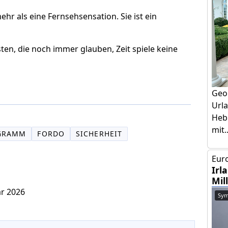
hr als eine Fernsehsensation. Sie ist ein
ten, die noch immer glauben, Zeit spiele keine
Geo
Urla
Hebr
mit..
GRAMM
FORDO
SICHERHEIT
Euro
Irl
Mil
ar 2026
Sym