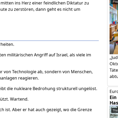
Pix
itten ins Herz einer feindlichen Diktatur zu
nute zu zerstören, dann geht es nicht um
heiten.
n militärischen Angriff auf Israel, als viele im
„Jud
Okto
Täte
ur von Technologie ab, sondern von Menschen,
abtut
manlagen reagieren.
eibt die nukleare Bedrohung strukturell ungelöst.
Euro
Ein
hützt. Wartend.
Has
 ist. Aber er hat auch gezeigt, wo die Grenze
The