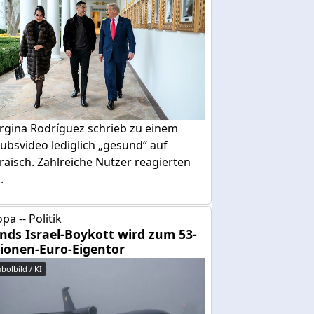
rgina Rodríguez schrieb zu einem
ubsvideo lediglich „gesund“ auf
äisch. Zahlreiche Nutzer reagierten
.
pa -- Politik
ands Israel-Boykott wird zum 53-
lionen-Euro-Eigentor
bolbild / KI