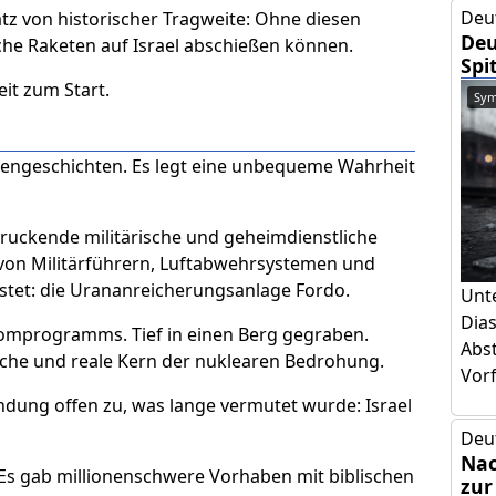
Deu
Satz von historischer Tragweite: Ohne diesen
Deu
ische Raketen auf Israel abschießen können.
Spi
eit zum Start.
Sym
ldengeschichten. Es legt eine unbequeme Wahrheit
druckende militärische und geheimdienstliche
 von Militärführern, Luftabwehrsystemen und
astet: die Urananreicherungsanlage Fordo.
Unt
Dia
Atomprogramms. Tief in einen Berg gegraben.
Abs
sche und reale Kern der nuklearen Bedrohung.
Vorf
dung offen zu, was lange vermutet wurde: Israel
Deu
Nac
. Es gab millionenschwere Vorhaben mit biblischen
zur