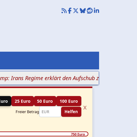
rans Regime erklärt den Aufschub zum Sieg
+++ Zwei M
Euro
25 Euro
50 Euro
100 Euro
x
Freier Betrag
Helfen
750 Euro