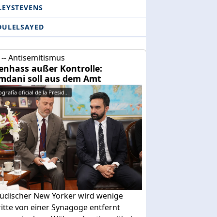
LEYSTEVENS
DULELSAYED
-- Antisemitismus
enhass außer Kontrolle:
dani soll aus dem Amt
grafía oficial de la Presid...
 jüdischer New Yorker wird wenige
itte von einer Synagoge entfernt