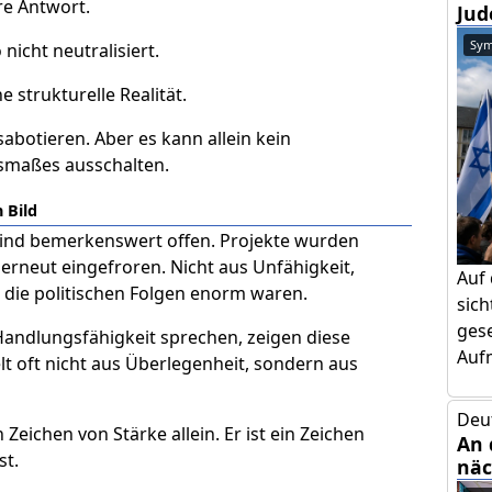
e Antwort.
Jud
Sym
 nicht neutralisiert.
e strukturelle Realität.
sabotieren. Aber es kann allein kein
smaßes ausschalten.
 Bild
ind bemerkenswert offen. Projekte wurden
 erneut eingefroren. Nicht aus Unfähigkeit,
Auf
 die politischen Folgen enorm waren.
sic
gese
Handlungsfähigkeit sprechen, zeigen diese
Aufm
lt oft nicht aus Überlegenheit, sondern aus
Deu
Zeichen von Stärke allein. Er ist ein Zeichen
An 
st.
näc