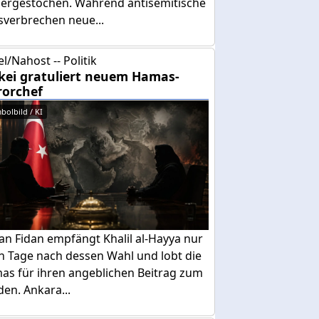
dergestochen. Während antisemitische
sverbrechen neue...
el/Nahost -- Politik
kei gratuliert neuem Hamas-
rorchef
bolbild / KI
an Fidan empfängt Khalil al-Hayya nur
n Tage nach dessen Wahl und lobt die
as für ihren angeblichen Beitrag zum
den. Ankara...