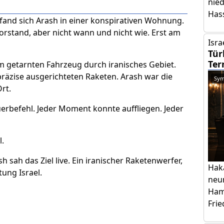
nie
Has
efand sich Arash in einer konspirativen Wohnung.
orstand, aber nicht wann und nicht wie. Erst am
Isra
Tür
Ter
m getarnten Fahrzeug durch iranisches Gebiet.
räzise ausgerichteten Raketen. Arash war die
Sym
rt.
erbefehl. Jeder Moment konnte auffliegen. Jeder
l.
 sah das Ziel live. Ein iranischer Raketenwerfer,
Hak
tung Israel.
neu
Ham
Frie