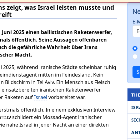
s zeigt, was Israel leisten musste und
Ne
eift
E-M
 Juni 2025 einen ballistischen Raketenwerfer,
stmals öffentlich. Seine Aussagen offenbaren
uch die gefährliche Wahrheit über Irans
scher Macht.
i 2025, während iranische Städte scheinbar ruhig
S
eheimdienstagent mitten im Feindesland. Kein
 Bildschirm in Tel Aviv. Ein Mensch aus Fleisch
 einsatzbereiten iranischen Raketenwerfer
TH
her Raketen auf
Israel
vorbereitet war.
ISR
erstmals öffentlich. In einem exklusiven Interview
SIC
 nahe Israel in jener Nacht an einer direkten
AN