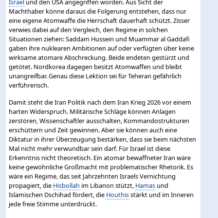
Israel
und den USA angegriffen worden. Aus Sicht der
Machthaber könne daraus die Folgerung entstehen, dass nur
eine eigene Atomwaffe die Herrschaft dauerhaft schützt. Zisser
verwies dabei auf den Vergleich, den Regime in solchen
Situationen ziehen: Saddam Hussein und Muammar al Gaddafi
gaben ihre nuklearen Ambitionen auf oder verfügten über keine
wirksame atomare Abschreckung. Beide endeten gestürzt und
getötet. Nordkorea dagegen besitzt Atomwaffen und bleibt
unangreifbar. Genau diese Lektion sei für Teheran gefährlich
verführerisch.
Damit steht die Iran Politik nach dem Iran Krieg 2026 vor einem
harten Widerspruch. Militärische Schläge können Anlagen
zerstören, Wissenschaftler ausschalten, Kommandostrukturen
erschüttern und Zeit gewinnen. Aber sie können auch eine
Diktatur in ihrer Überzeugung bestärken, dass sie beim nächsten
Mal nicht mehr verwundbar sein darf. Für Israel ist diese
Erkenntnis nicht theoretisch. Ein atomar bewaffneter Iran wäre
keine gewöhnliche Großmacht mit problematischer Rhetorik. Es
wäre ein Regime, das seit Jahrzehnten Israels Vernichtung
propagiert, die
Hisbollah
im Libanon stützt,
Hamas
und
Islamischen Dschihad fördert, die
Houthis
stärkt und im Inneren
jede freie Stimme unterdrückt.