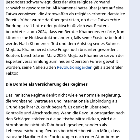
Besonders schwer wiegt, dass der alte religiöse Vorwand
schwächer geworden ist. Ali Khamenei hatte über Jahre auf eine
Fatwa verwiesen, die Atomwaffen als religiös verboten darstellte.
Bereits früher wurde darüber gestritten, ob diese Fatwa echte
Bindungskraft hatte oder politisch nützlich war. Reuters
berichtete schon 2024, dass ein Berater Khameneis erklärte, Iran
könne seine Nukleardoktrin ändern, falls seine Existenz bedroht
werde. Nach Khameneis Tod und dem Aufstieg seines Sohnes
Mojtaba Khamenei ist diese Frage noch brisanter geworden.
Reuters berichtete im März 2026, Mojtaba Khamenei sei von der
Expertenversammlung zum neuen Obersten Führer gewählt
worden, seine Nähe zu den
Revolutionsgarden
gilt als zentraler
Faktor.
Die Bombe als Versicherung des Regimes
Das iranische Regime denkt nicht wie eine normale Regierung,
die Wohlstand, Vertrauen und internationale Einbindung als
Grundlage ihrer Zukunft begreift. Es denkt in Überleben,
Kontrolle und Abschreckung. Wenn die Revolutionsgarden nach
den Schlägen stärker in die politische Mitte rücken, wird die
Atombombe nicht als Tabubruch gesehen, sondern als
Lebensversicherung. Reuters berichtete bereits im März, dass
iranische Hardliner ihre Forderungen nach einer Atombombe