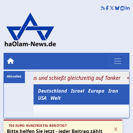
ormus und schießt gleichzeitig auf Tanker
+++ Amerika
Deutschland
Israel
Europa
Iran
USA
Welt
750 EURO KURZFRISTIG BENÖTIGT
x
Bitte helfen Sie jetzt - jeder Beitrag zählt