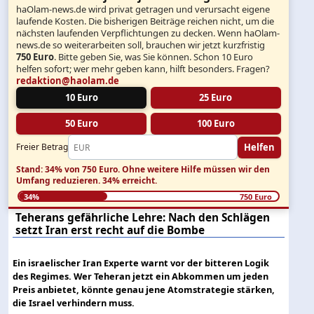
haOlam-news.de wird privat getragen und verursacht eigene
laufende Kosten. Die bisherigen Beiträge reichen nicht, um die
nächsten laufenden Verpflichtungen zu decken. Wenn haOlam-
news.de so weiterarbeiten soll, brauchen wir jetzt kurzfristig
750 Euro
. Bitte geben Sie, was Sie können. Schon 10 Euro
helfen sofort; wer mehr geben kann, hilft besonders. Fragen?
redaktion@haolam.de
10 Euro
25 Euro
50 Euro
100 Euro
Helfen
Freier Betrag
Stand: 34% von 750 Euro.
Ohne weitere Hilfe müssen wir den
Umfang reduzieren.
34% erreicht.
34%
750 Euro
Teherans gefährliche Lehre: Nach den Schlägen
setzt Iran erst recht auf die Bombe
Ein israelischer Iran Experte warnt vor der bitteren Logik
des Regimes. Wer Teheran jetzt ein Abkommen um jeden
Preis anbietet, könnte genau jene Atomstrategie stärken,
die Israel verhindern muss.