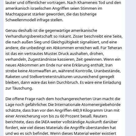
lauter und öffentlicher vortragen. Nach Khameneis Tod und den
amerikanisch israelischen Angriffen seien Stimmen im
Machtapparat stärker geworden, die das bisherige
Schwellenmodell infrage stellen.
Genau deshalb ist die gegenwärtige amerikanische
Verhandlungsbereitschaft so riskant. Zisser beschreibt eine Seite,
die nach außen Sieg und Gleichgültigkeit signalisiert, und eine
andere, die unbedingt ein Abkommen erreichen will. Für Teheran
ist das ein vertrautes Muster. Druck aushalten, drohen,
verhandeln, Zugeständnisse kassieren, Zeit gewinnen. Wenn ein
neues Abkommen am Ende nur eine Erklärung enthält, Iran
strebe keine Atomwaffen an, während Kontrolle, Uranbestände,
Raketen und Stellvertreterstrukturen unzureichend geregelt
bleiben, dann wäre das kein Durchbruch. Es wäre eine Einladung
zur Täuschung.
Die offene Frage nach dem hochangereicherten Uran macht die
Lage noch gefährlicher. Die Internationale Atomenergiebehörde
schätzte, dass Iran vor den Angriffen 440,9 Kilogramm Uran mit
einer Anreicherung von bis zu 60 Prozent besaß. Reuters
berichtete, dass die IAEA weiter vollständige Auskunft darüber
fordert, wie viel dieses Materials die Angriffe überstanden hat
und wo es sich befindet. Wenn dieses Material weiter existiert