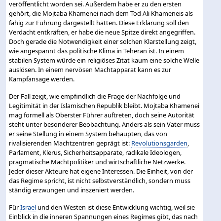
veröffentlicht worden sei. Außerdem habe er zu den ersten
gehört, die Mojtaba Khamenei nach dem Tod Ali Khameneis als
fähig zur Führung dargestellt hätten. Diese Erklärung soll den
Verdacht entkräften, er habe die neue Spitze direkt angegriffen.
Doch gerade die Notwendigkeit einer solchen Klarstellung zeigt,
wie angespannt das politische Klima in Teheran ist. In einem
stabilen System würde ein religiöses Zitat kaum eine solche Welle
auslösen. In einem nervösen Machtapparat kann es zur
Kampfansage werden.
Der Fall zeigt, wie empfindlich die Frage der Nachfolge und
Legitimität in der Islamischen Republik bleibt. Mojtaba Khamenei
mag formell als Oberster Führer auftreten, doch seine Autorität
steht unter besonderer Beobachtung. Anders als sein Vater muss
er seine Stellung in einem System behaupten, das von
rivalisierenden Machtzentren geprägt ist:
Revolutionsgarden
,
Parlament, Klerus, Sicherheitsapparate, radikale Ideologen,
pragmatische Machtpolitiker und wirtschaftliche Netzwerke.
Jeder dieser Akteure hat eigene Interessen. Die Einheit, von der
das Regime spricht, ist nicht selbstverständlich, sondern muss
ständig erzwungen und inszeniert werden.
Für
Israel
und den Westen ist diese Entwicklung wichtig, weil sie
Einblick in die inneren Spannungen eines Regimes gibt, das nach