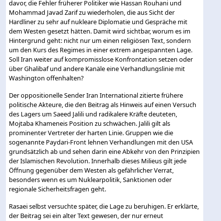
davor, die Fehler früherer Politiker wie Hassan Rouhani und
Mohammad Javad Zarif zu wiederholen, die aus Sicht der
Hardliner zu sehr auf nukleare Diplomatie und Gespräche mit
dem Westen gesetzt hätten. Damit wird sichtbar, worum es im
Hintergrund geht: nicht nur um einen religiösen Text, sondern
um den Kurs des Regimes in einer extrem angespannten Lage.
Soll Iran weiter auf kompromisslose Konfrontation setzen oder
über Ghalibaf und andere Kanäle eine Verhandlungslinie mit
Washington offenhalten?
Der oppositionelle Sender Iran International zitierte frühere
politische Akteure, die den Beitrag als Hinweis auf einen Versuch
des Lagers um Saeed Jalili und radikalere Kräfte deuteten,
Mojtaba Khameneis Position zu schwächen. Jalili gilt als
prominenter Vertreter der harten Linie. Gruppen wie die
sogenannte Paydari-Front lehnen Verhandlungen mit den USA
grundsätzlich ab und sehen darin eine Abkehr von den Prinzipien
der Islamischen Revolution. Innerhalb dieses Milieus gilt jede
Öffnung gegenüber dem Westen als gefährlicher Verrat,
besonders wenn es um Nuklearpolitik, Sanktionen oder
regionale Sicherheitsfragen geht.
Rasaei selbst versuchte später, die Lage zu beruhigen. Er erklärte,
der Beitrag sei ein alter Text gewesen, der nur erneut