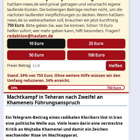
haOlam-news.de wird privat getragen und verursacht eigene
laufende Kosten. Die bisherigen Beiträge reichen nicht, um die
nächsten laufenden Verpflichtungen zu decken. Wenn haOlam-
news.de so weiterarbeiten soll, brauchen wir jetzt kurzfristig
750 Euro
. Bitte geben Sie, was Sie können. Schon 10 Euro
helfen sofort; wer mehr geben kann, hilft besonders. Fragen?
redaktion@haolam.de
10 Euro
25 Euro
50 Euro
100 Euro
Helfen
Freier Betrag
Stand: 34% von 750 Euro.
Ohne weitere Hilfe müssen wir den
Umfang reduzieren.
34% erreicht.
34%
750 Euro
Machtkampf in Teheran nach Zweifel an
Khameneis Führungsanspruch
Ein Telegram-Beitrag eines radikalen Klerikers löst in Iran
eine politische Welle aus. Viele lesen darin eine versteckte
Kritik an Mojtaba Khamenei und damit ein Zeichen
wachsender Risse im Machtapparat.