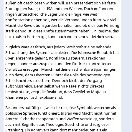
außen oft geschlossen wirken will. Iran präsentiert sich als feste
Front gegen Israel, die USA und den Westen. Doch im Inneren
ringen unterschiedliche Lager um die Frage, wie weit
Konfrontation gehen soll, wer die Verhandlungen führt, wie viel
Macht die Revolutionsgarden behalten und ob die neue Führung
stark genug ist, diese Kräfte zusammenzuhalten. Ein Regime, das
nach außen Härte zeigt, kann nach innen sehr verletzlich sein.
Zugleich wäre es falsch, aus jedem Streit sofort eine nahende
Schwächung des Systems abzuleiten. Die Islamische Republik hat
über Jahrzehnte gelernt, Konflikte zu steuern, Fraktionen
gegeneinander auszuspielen und den Eindruck kontrollierter
Vielfalt zu erzeugen. Manchmal dienen scheinbare Spannungen
auch dazu, dem Obersten Führer die Rolle des notwendigen
Schiedsrichters zu sichern. Dennoch bleibt der Vorgang
aufschlussreich. Denn selbst wenn Rasaei nichts Direktes
beabsichtigte, zeigt die Reaktion, dass Zweifel an Mojtaba
Khamenei politisch explosiv sind.
Besonders auffällig ist, wie sehr religiöse Symbolik weiterhin als
politische Sprache funktioniert. In Iran wird Macht nicht nur mit
Ämtern, Sicherheitsapparaten und Waffen verteidigt, sondern
auch mit Begriffen aus Theologie, Geschichte und religiöser
Erzählung. Ein Koranvers kann dort mehr bedeuten als ein