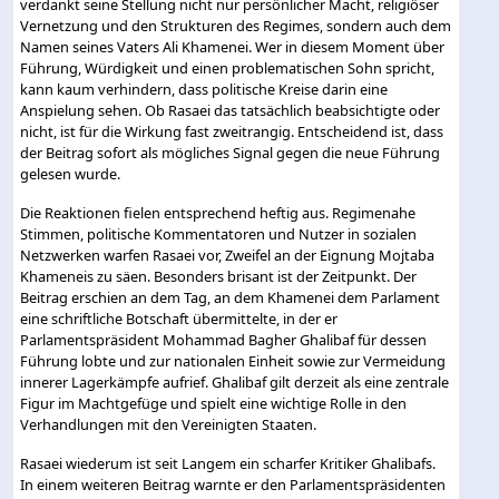
verdankt seine Stellung nicht nur persönlicher Macht, religiöser
Vernetzung und den Strukturen des Regimes, sondern auch dem
Namen seines Vaters Ali Khamenei. Wer in diesem Moment über
Führung, Würdigkeit und einen problematischen Sohn spricht,
kann kaum verhindern, dass politische Kreise darin eine
Anspielung sehen. Ob Rasaei das tatsächlich beabsichtigte oder
nicht, ist für die Wirkung fast zweitrangig. Entscheidend ist, dass
der Beitrag sofort als mögliches Signal gegen die neue Führung
gelesen wurde.
Die Reaktionen fielen entsprechend heftig aus. Regimenahe
Stimmen, politische Kommentatoren und Nutzer in sozialen
Netzwerken warfen Rasaei vor, Zweifel an der Eignung Mojtaba
Khameneis zu säen. Besonders brisant ist der Zeitpunkt. Der
Beitrag erschien an dem Tag, an dem Khamenei dem Parlament
eine schriftliche Botschaft übermittelte, in der er
Parlamentspräsident Mohammad Bagher Ghalibaf für dessen
Führung lobte und zur nationalen Einheit sowie zur Vermeidung
innerer Lagerkämpfe aufrief. Ghalibaf gilt derzeit als eine zentrale
Figur im Machtgefüge und spielt eine wichtige Rolle in den
Verhandlungen mit den Vereinigten Staaten.
Rasaei wiederum ist seit Langem ein scharfer Kritiker Ghalibafs.
In einem weiteren Beitrag warnte er den Parlamentspräsidenten