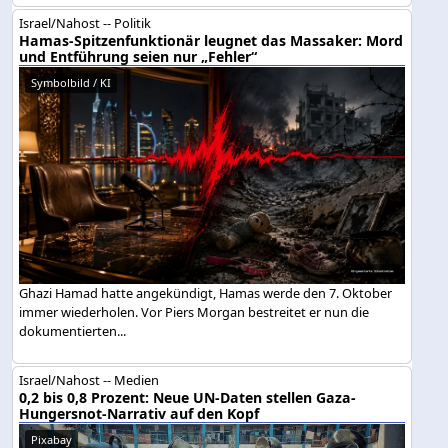
Israel/Nahost -- Politik
Hamas-Spitzenfunktionär leugnet das Massaker: Mord
und Entführung seien nur „Fehler“
Symbolbild / KI
Ghazi Hamad hatte angekündigt, Hamas werde den 7. Oktober
immer wiederholen. Vor Piers Morgan bestreitet er nun die
dokumentierten...
Israel/Nahost -- Medien
0,2 bis 0,8 Prozent: Neue UN-Daten stellen Gaza-
Hungersnot-Narrativ auf den Kopf
Pixabay