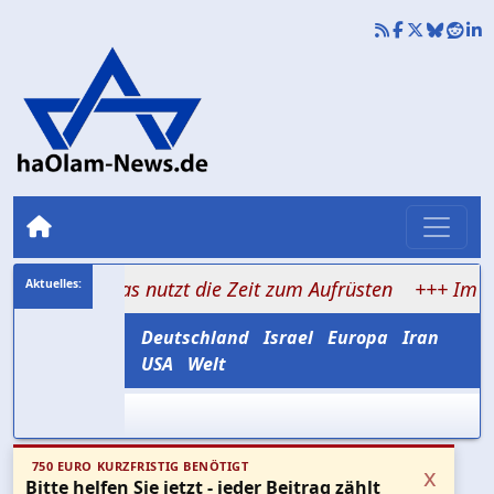
Hamas nutzt die Zeit zum Aufrüsten
+++ Im Schatten de
Deutschland
Israel
Europa
Iran
USA
Welt
750 EURO KURZFRISTIG BENÖTIGT
x
Bitte helfen Sie jetzt - jeder Beitrag zählt