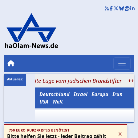
die alte Lüge vom jüdischen Brandstifter
+++ Hisbollah
Deutschland
Israel
Europa
Iran
USA
Welt
750 EURO KURZFRISTIG BENÖTIGT
x
Bitte helfen Sie jetzt - jeder Beitrag zählt