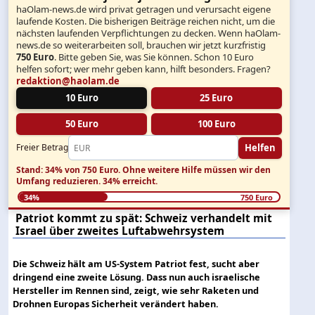
haOlam-news.de wird privat getragen und verursacht eigene
laufende Kosten. Die bisherigen Beiträge reichen nicht, um die
nächsten laufenden Verpflichtungen zu decken. Wenn haOlam-
news.de so weiterarbeiten soll, brauchen wir jetzt kurzfristig
750 Euro
. Bitte geben Sie, was Sie können. Schon 10 Euro
helfen sofort; wer mehr geben kann, hilft besonders. Fragen?
redaktion@haolam.de
10 Euro
25 Euro
50 Euro
100 Euro
Helfen
Freier Betrag
Stand: 34% von 750 Euro.
Ohne weitere Hilfe müssen wir den
Umfang reduzieren.
34% erreicht.
34%
750 Euro
Patriot kommt zu spät: Schweiz verhandelt mit
Israel über zweites Luftabwehrsystem
Die Schweiz hält am US-System Patriot fest, sucht aber
dringend eine zweite Lösung. Dass nun auch israelische
Hersteller im Rennen sind, zeigt, wie sehr Raketen und
Drohnen Europas Sicherheit verändert haben.