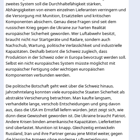
zweites System soll die Durchhaltefähigkeit stärken,
Abhängigkeiten von einem einzelnen Lieferanten verringern und
die Versorgung mit Munition, Ersatzteilen und kritischen
Komponenten absichern. Genau diese Fragen sind seit dem
russischen Krieg gegen die Ukraine zur harten Realität
europäischer Sicherheit geworden. Wer Luftabwehr besitzt,
braucht nicht nur Startgeräte und Radare, sondern auch
Nachschub, Wartung, politische Verlässlichkeit und industrielle
Kapazitäten. Deshalb betont die Schweiz zugleich, dass
Produktion in der Schweiz oder in Europa bevorzugt werden soll.
Selbst ein nicht europäisches System müsste möglichst mit
europäischer Fertigung oder wichtigen europäischen
Komponenten verbunden werden.
Die politische Botschaft geht weit über die Schweiz hinaus.
Jahrzehntelang konnten viele europäische Staaten Sicherheit als
abstrakte Versicherung betrachten. Man kaufte langsam,
verhandelte lange, verschob Entscheidungen und ging davon
aus, dass die USA im Ernstfall liefern würden. Jetzt zeigt sich, wie
dünn diese Gewissheit geworden ist. Die Ukraine braucht Patriot.
Andere Krisen binden amerikanische Kapazitäten. Lieferketten
sind überlastet. Munition ist knapp. Gleichzeitig entwickeln
Russland, Iran und ihre Partner genau jene Mittel weiter, gegen
die klassische Armeen ohne moderne Luftverteidigung