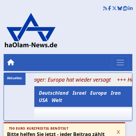
ienlager: Europa hat wieder versagt
+++ Hamas versp
Deutschland
Israel
Europa
Iran
USA
Welt
750 EURO KURZFRISTIG BENÖTIGT
x
Bitte helfen Sie jetzt - jeder Beitrag zählt