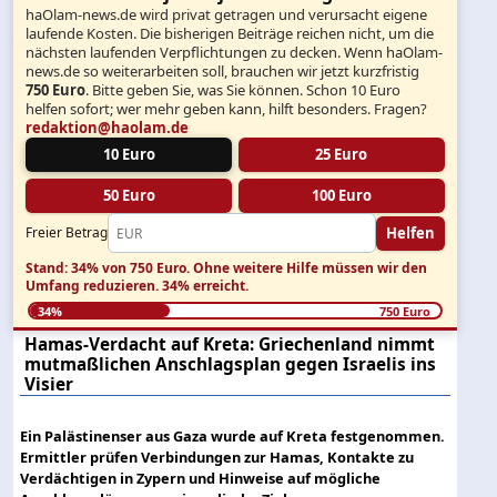
haOlam-news.de wird privat getragen und verursacht eigene
laufende Kosten. Die bisherigen Beiträge reichen nicht, um die
nächsten laufenden Verpflichtungen zu decken. Wenn haOlam-
news.de so weiterarbeiten soll, brauchen wir jetzt kurzfristig
750 Euro
. Bitte geben Sie, was Sie können. Schon 10 Euro
helfen sofort; wer mehr geben kann, hilft besonders. Fragen?
redaktion@haolam.de
10 Euro
25 Euro
50 Euro
100 Euro
Helfen
Freier Betrag
Stand: 34% von 750 Euro.
Ohne weitere Hilfe müssen wir den
Umfang reduzieren.
34% erreicht.
34%
750 Euro
Hamas-Verdacht auf Kreta: Griechenland nimmt
mutmaßlichen Anschlagsplan gegen Israelis ins
Visier
Ein Palästinenser aus Gaza wurde auf Kreta festgenommen.
Ermittler prüfen Verbindungen zur Hamas, Kontakte zu
Verdächtigen in Zypern und Hinweise auf mögliche