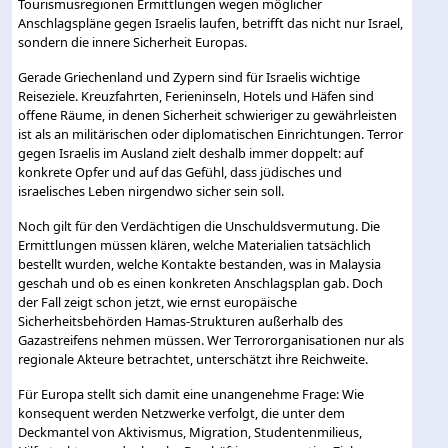
Tourismusregionen Ermittlungen wegen möglicher
Anschlagspläne gegen Israelis laufen, betrifft das nicht nur Israel,
sondern die innere Sicherheit Europas.
Gerade Griechenland und Zypern sind für Israelis wichtige
Reiseziele. Kreuzfahrten, Ferieninseln, Hotels und Häfen sind
offene Räume, in denen Sicherheit schwieriger zu gewährleisten
ist als an militärischen oder diplomatischen Einrichtungen. Terror
gegen Israelis im Ausland zielt deshalb immer doppelt: auf
konkrete Opfer und auf das Gefühl, dass jüdisches und
israelisches Leben nirgendwo sicher sein soll.
Noch gilt für den Verdächtigen die Unschuldsvermutung. Die
Ermittlungen müssen klären, welche Materialien tatsächlich
bestellt wurden, welche Kontakte bestanden, was in Malaysia
geschah und ob es einen konkreten Anschlagsplan gab. Doch
der Fall zeigt schon jetzt, wie ernst europäische
Sicherheitsbehörden Hamas-Strukturen außerhalb des
Gazastreifens nehmen müssen. Wer Terrororganisationen nur als
regionale Akteure betrachtet, unterschätzt ihre Reichweite.
Für Europa stellt sich damit eine unangenehme Frage: Wie
konsequent werden Netzwerke verfolgt, die unter dem
Deckmantel von Aktivismus, Migration, Studentenmilieus,