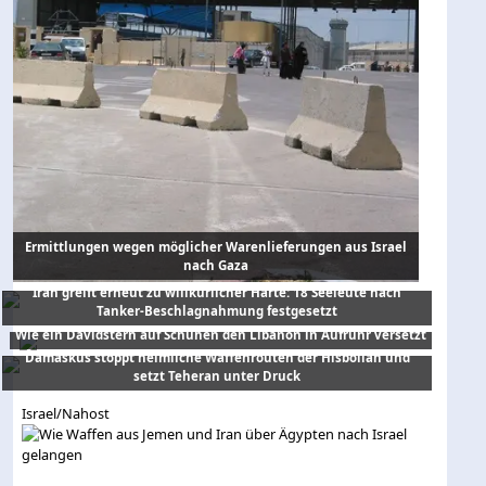
Ermittlungen wegen möglicher Warenlieferungen aus Israel
Drei Millionen Euro für Terror,Bargeldschmuggel an Israels
nach Gaza
Ostgrenze gestoppt
Iran greift erneut zu willkürlicher Härte: 18 Seeleute nach
Tanker-Beschlagnahmung festgesetzt
Wie ein Davidstern auf Schuhen den Libanon in Aufruhr versetzt
Damaskus stoppt heimliche Waffenrouten der Hisbollah und
setzt Teheran unter Druck
Israel/Nahost