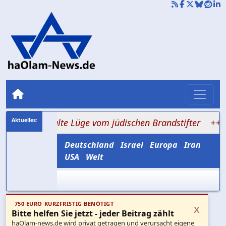
 die alte Lüge vom jüdischen Brandstifter
+++ Hisbolla
Deutschland
Israel
Europa
Iran
USA
Welt
750 EURO KURZFRISTIG BENÖTIGT
x
Bitte helfen Sie jetzt - jeder Beitrag zählt
haOlam-news.de wird privat getragen und verursacht eigene