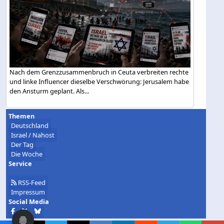
Nach dem Grenzzusammenbruch in Ceuta verbreiten rechte
und linke Influencer dieselbe Verschwörung: Jerusalem habe
den Ansturm geplant. Als...
Themen
Deutschland
Israel / Nahost
Der Tag
Die Woche
Service
RSS-Feed
Impressum
Social Media