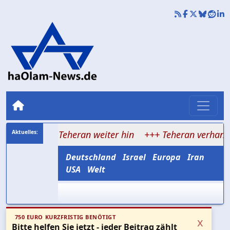
chtet Teheran weiter hin
+++ Teheran verhandelt über H
Deutschland
Israel
Europa
Iran
USA
Welt
750 EURO KURZFRISTIG BENÖTIGT
x
Bitte helfen Sie jetzt - jeder Beitrag zählt