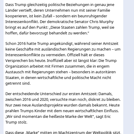
Dass Trump gleichzeitig politische Beziehungen in genau jene
Länder vertieft, deren Unternehmen nun mit seiner Familie
kooperieren, ist kein Zufall – sondern ein beunruhigender
Interessenkonflikt. Der demokratische Senator Chris Murphy
bringt es auf den Punkt: „Diese Staaten zahlen Trump, weil sie
hoffen, dafür bevorzugt behandelt zu werden.“
Schon 2016 hatte Trump angekündigt, während seiner Amtszeit
keine Geschäfte mit ausländischen Regierungen zu machen – um
Interessenkonflikte zu vermeiden. Offiziell hält er dieses
Versprechen bis heute. Inoffiziell aber ist längst klar: Die Trump
Organization arbeitet mit Firmen zusammen, die in engem
Austausch mit Regierungen stehen – besonders in autoritären
Staaten, in denen wirtschaftliche und politische Macht nicht
getrennt sind.
Der entscheidende Unterschied zur ersten Amtszeit: Damals,
zwischen 2016 und 2020, versuchte man noch, diskret zu bleiben.
Nur zwei neue Auslandsprojekte wurden damals bekannt. Heute
prahlen Trumps Kinder mit dem neuen wirtschaftlichen Einfluss.
„Wir sind momentan die heißeste Marke der Welt“, sagt Eric
Trump stolz.
Dass diese „Marke“ mitten im Machtzentrum der Weltpolitik sitzt,