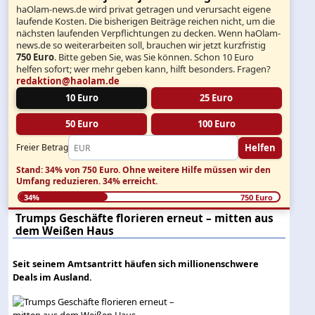
haOlam-news.de wird privat getragen und verursacht eigene
laufende Kosten. Die bisherigen Beiträge reichen nicht, um die
nächsten laufenden Verpflichtungen zu decken. Wenn haOlam-
news.de so weiterarbeiten soll, brauchen wir jetzt kurzfristig
750 Euro
. Bitte geben Sie, was Sie können. Schon 10 Euro
helfen sofort; wer mehr geben kann, hilft besonders. Fragen?
redaktion@haolam.de
10 Euro
25 Euro
50 Euro
100 Euro
Helfen
Freier Betrag
Stand: 34% von 750 Euro.
Ohne weitere Hilfe müssen wir den
Umfang reduzieren.
34% erreicht.
34%
750 Euro
Trumps Geschäfte florieren erneut – mitten aus
dem Weißen Haus
Seit seinem Amtsantritt häufen sich millionenschwere
Deals im Ausland.