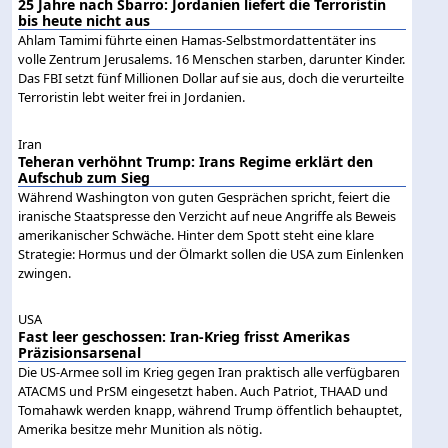
25 Jahre nach Sbarro: Jordanien liefert die Terroristin
bis heute nicht aus
Ahlam Tamimi führte einen Hamas-Selbstmordattentäter ins
volle Zentrum Jerusalems. 16 Menschen starben, darunter Kinder.
Das FBI setzt fünf Millionen Dollar auf sie aus, doch die verurteilte
Terroristin lebt weiter frei in Jordanien.
Iran
Teheran verhöhnt Trump: Irans Regime erklärt den
Aufschub zum Sieg
Während Washington von guten Gesprächen spricht, feiert die
iranische Staatspresse den Verzicht auf neue Angriffe als Beweis
amerikanischer Schwäche. Hinter dem Spott steht eine klare
Strategie: Hormus und der Ölmarkt sollen die USA zum Einlenken
zwingen.
USA
Fast leer geschossen: Iran-Krieg frisst Amerikas
Präzisionsarsenal
Die US-Armee soll im Krieg gegen Iran praktisch alle verfügbaren
ATACMS und PrSM eingesetzt haben. Auch Patriot, THAAD und
Tomahawk werden knapp, während Trump öffentlich behauptet,
Amerika besitze mehr Munition als nötig.