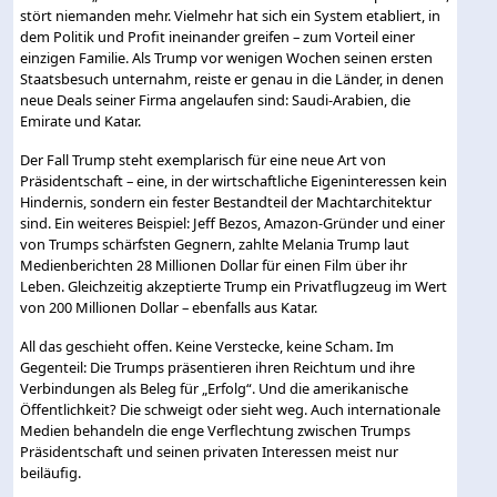
stört niemanden mehr. Vielmehr hat sich ein System etabliert, in
dem Politik und Profit ineinander greifen – zum Vorteil einer
einzigen Familie. Als Trump vor wenigen Wochen seinen ersten
Staatsbesuch unternahm, reiste er genau in die Länder, in denen
neue Deals seiner Firma angelaufen sind: Saudi-Arabien, die
Emirate und Katar.
Der Fall Trump steht exemplarisch für eine neue Art von
Präsidentschaft – eine, in der wirtschaftliche Eigeninteressen kein
Hindernis, sondern ein fester Bestandteil der Machtarchitektur
sind. Ein weiteres Beispiel: Jeff Bezos, Amazon-Gründer und einer
von Trumps schärfsten Gegnern, zahlte Melania Trump laut
Medienberichten 28 Millionen Dollar für einen Film über ihr
Leben. Gleichzeitig akzeptierte Trump ein Privatflugzeug im Wert
von 200 Millionen Dollar – ebenfalls aus Katar.
All das geschieht offen. Keine Verstecke, keine Scham. Im
Gegenteil: Die Trumps präsentieren ihren Reichtum und ihre
Verbindungen als Beleg für „Erfolg“. Und die amerikanische
Öffentlichkeit? Die schweigt oder sieht weg. Auch internationale
Medien behandeln die enge Verflechtung zwischen Trumps
Präsidentschaft und seinen privaten Interessen meist nur
beiläufig.