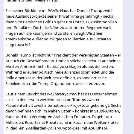
Seit seiner Rückkehr ins Weiße Haus hat Donald Trump zwölf
neue Auslandsprojekte seiner Privatfirma genehmigt – sechs
davon im Persischen Golf. Es geht um Hotels, Luxusimmobilien
und Golfplätze. Doch die Nähe zu autoritären Regimen wirft
Fragen auf, die kaum jemand zu stellen wagt: Wird hier
amerikanische Außenpolitik gegen Milliarden aus Ölstaaten
eingetauscht?
Donald Trump ist nicht nur Präsident der Vereinigten Staaten – er
ist auch ein Geschäftsmann. Und als solcher scheint er aus seiner
zweiten Amtszeit mehr Kapital zu schlagen als aus der ersten.
Während er außenpolitisch neue Allianzen schmiedet und die
Rolle Amerikas in der Welt neu definiert, expandiert seine
Familienfirma, die Trump Organization, wie selten zuvor.
Laut einem Bericht des
Wall Street Journal
hat das Unternehmen
allein in den ersten vier Monaten von Trumps zweiter
Präsidentschaft zwölf internationale Projekte angekündigt. Sechs
davon befinden sich im Nahen Osten – konkret in Saudi-Arabien,
Katar und den Vereinigten Arabischen Emiraten. Es geht um
Milliarden: Resorts mit Privatstrand in Katar, neue Wolkenkratzer
in Riad, ein 2-Milliarden-Dollar-Krypto-Deal mit Abu Dhabi.