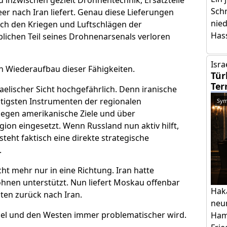
inzwischen gezielt Drohnentechnik, Ersatzteile
Schr
 nach Iran liefert. Genau diese Lieferungen
nie
ach den Kriegen und Luftschlägen der
Has
lichen Teil seines Drohnenarsenals verloren
Isra
en Wiederaufbau dieser Fähigkeiten.
Tür
Ter
elischer Sicht hochgefährlich. Denn iranische
tigsten Instrumenten der regionalen
Sym
gegen amerikanische Ziele und über
ion eingesetzt. Wenn Russland nun aktiv hilft,
teht faktisch eine direkte strategische
.
ht mehr nur in eine Richtung. Iran hatte
ohnen unterstützt. Nun liefert Moskau offenbar
Hak
en zurück nach Iran.
neu
Israel und den Westen immer problematischer wird.
Ham