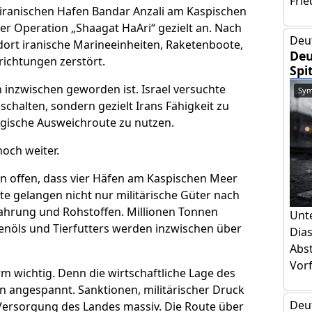
Frie
ranischen Hafen Bandar Anzali am Kaspischen
der Operation „Shaagat HaAri“ gezielt an. Nach
Deu
ort iranische Marineeinheiten, Raketenboote,
Deu
ichtungen zerstört.
Spi
n inzwischen geworden ist. Israel versuchte
Sym
uschalten, sondern gezielt Irans Fähigkeit zu
egische Ausweichroute zu nutzen.
och weiter.
n offen, dass vier Häfen am Kaspischen Meer
te gelangen nicht nur militärische Güter nach
hrung und Rohstoffen. Millionen Tonnen
Unt
nöls und Tierfutters werden inzwischen über
Dia
Abs
Vorf
m wichtig. Denn die wirtschaftliche Lage des
en angespannt. Sanktionen, militärischer Druck
Deu
e Versorgung des Landes massiv. Die Route über