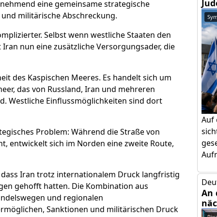
Jud
zunehmend eine gemeinsame strategische
 und militärische Abschreckung.
Sym
omplizierter. Selbst wenn westliche Staaten den
 Iran nun eine zusätzliche Versorgungsader, die
it des Kaspischen Meeres. Es handelt sich um
eer, das von Russland, Iran und mehreren
rd. Westliche Einflussmöglichkeiten sind dort
Auf
sic
ategisches Problem: Während die Straße von
gese
nt, entwickelt sich im Norden eine zweite Route,
Aufm
dass Iran trotz internationalem Druck langfristig
Deu
ungen gehofft hatten. Die Kombination aus
An 
Handelswegen und regionalen
näc
ermöglichen, Sanktionen und militärischen Druck
Pix