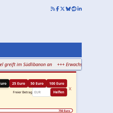
ift im Südlibanon an
+++ Erwachsene drillen Kinder auf
Euro
25 Euro
50 Euro
100 Euro
x
Freier Betrag
Helfen
750 Euro