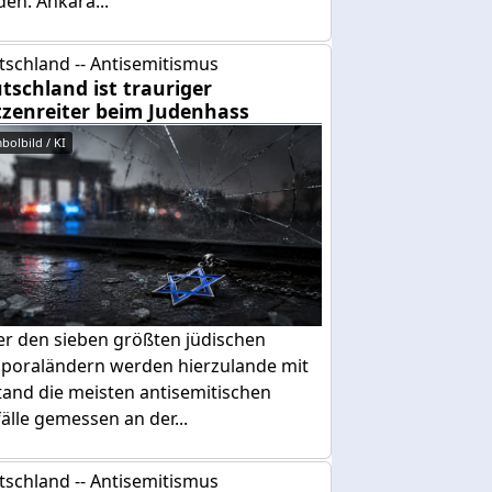
den. Ankara...
tschland -- Antisemitismus
tschland ist trauriger
tzenreiter beim Judenhass
bolbild / KI
er den sieben größten jüdischen
sporaländern werden hierzulande mit
tand die meisten antisemitischen
älle gemessen an der...
tschland -- Antisemitismus