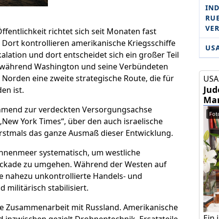
IND
RU­
VE
fentlichkeit richtet sich seit Monaten fast
. Dort kontrollieren amerikanische Kriegsschiffe
US
kalation und dort entscheidet sich ein großer Teil
h während Washington und seine Verbündeten
Norden eine zweite strategische Route, die für
USA 
Jud
en ist.
Mam
ehmend zur verdeckten Versorgungsachse
Foto
 „New York Times“, über den auch israelische
erstmals das ganze Ausmaß dieser Entwicklung.
innenmeer systematisch, um westliche
ockade zu umgehen. Während der Westen auf
ne nahezu unkontrollierte Handels- und
 militärisch stabilisiert.
sche Zusammenarbeit mit Russland. Amerikanische
Ein