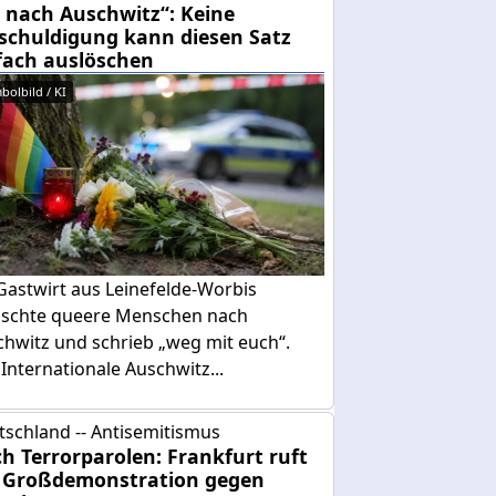
 nach Auschwitz“: Keine
schuldigung kann diesen Satz
fach auslöschen
bolbild / KI
Gastwirt aus Leinefelde-Worbis
schte queere Menschen nach
chwitz und schrieb „weg mit euch“.
Internationale Auschwitz...
tschland -- Antisemitismus
h Terrorparolen: Frankfurt ruft
 Großdemonstration gegen