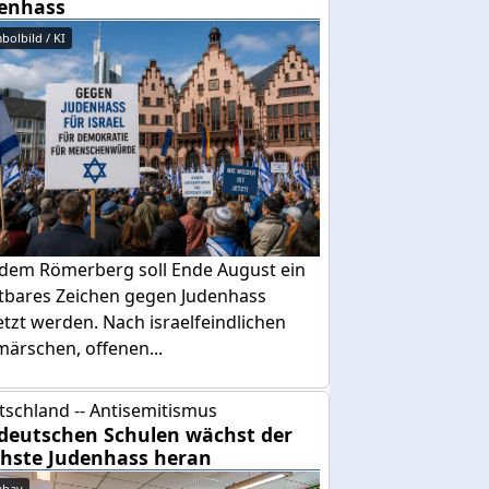
enhass
bolbild / KI
 dem Römerberg soll Ende August ein
htbares Zeichen gegen Judenhass
tzt werden. Nach israelfeindlichen
ärschen, offenen...
tschland -- Antisemitismus
deutschen Schulen wächst der
hste Judenhass heran
abay