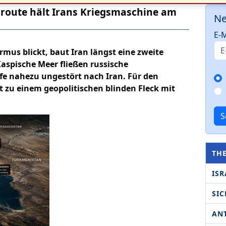
route hält Irans Kriegsmaschine am
Ne
E-M
mus blickt, baut Iran längst eine zweite
Kaspische Meer fließen russische
e nahezu ungestört nach Iran. Für den
t zu einem geopolitischen blinden Fleck mit
S
TH
ISR
SIC
AN