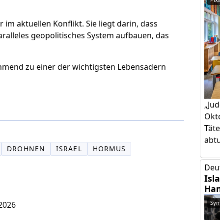
 im aktuellen Konflikt. Sie liegt darin, dass
paralleles geopolitisches System aufbauen, das
hmend zu einer der wichtigsten Lebensadern
„Jud
Okto
Täte
abtut
DROHNEN
ISRAEL
HORMUS
Deu
Isl
Ham
Sym
 2026