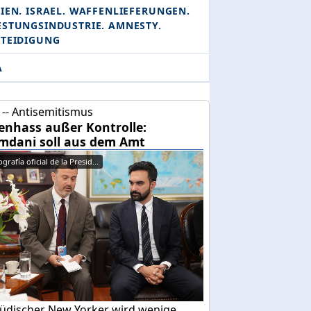
IEN. ISRAEL. WAFFENLIEFERUNGEN.
ESTUNGSINDUSTRIE. AMNESTY.
RTEIDIGUNG
A
-- Antisemitismus
enhass außer Kontrolle:
dani soll aus dem Amt
grafía oficial de la Presid...
 jüdischer New Yorker wird wenige