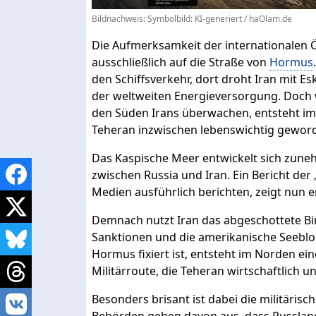
Bildnachweis: Symbolbild: KI-generiert / haOlam.de
Die Aufmerksamkeit der internationalen Öf
ausschließlich auf die Straße von
Hormus
den Schiffsverkehr, dort droht Iran mit Es
der weltweiten Energieversorgung. Doc
den Süden Irans überwachen, entsteht im 
Teheran inzwischen lebenswichtig geword
Das Kaspische Meer entwickelt sich zun
zwischen Russia und Iran. Ein Bericht der
Medien ausführlich berichten, zeigt nun 
Demnach nutzt Iran das abgeschottete B
Sanktionen und die amerikanische Seebl
Hormus fixiert ist, entsteht im Norden ei
Militärroute, die Teheran wirtschaftlich und
Besonders brisant ist dabei die militäri