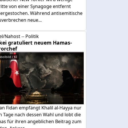
itte von einer Synagoge entfernt
dergestochen. Während antisemitische
sverbrechen neue...
el/Nahost -- Politik
kei gratuliert neuem Hamas-
rorchef
bolbild / KI
an Fidan empfängt Khalil al-Hayya nur
n Tage nach dessen Wahl und lobt die
as für ihren angeblichen Beitrag zum