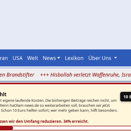
Iran
USA
Welt
News
Lexikon
Über Uns
ndstifter
+++ Hisbollah verletzt Waffenruhe, Israel gre
hlt
10 
eigene laufende Kosten. Die bisherigen Beiträge reichen nicht, um
Wenn haOlam-news.de so weiterarbeiten soll, brauchen wir jetzt
. Schon 10 Euro helfen sofort; wer mehr geben kann, hilft besonders.
ssen wir den Umfang reduzieren.
34% erreicht.