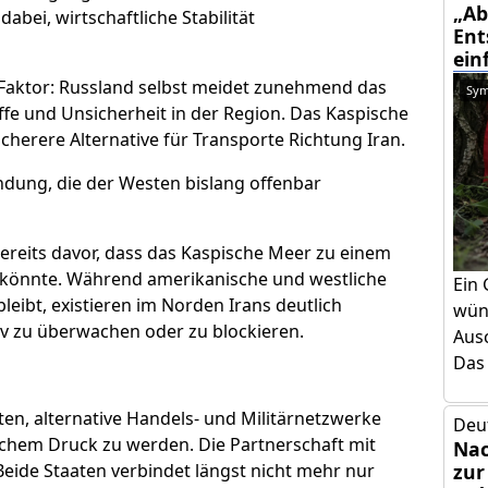
„Ab
abei, wirtschaftliche Stabilität
Ent
ein
 Faktor: Russland selbst meidet zunehmend das
Sym
fe und Unsicherheit in der Region. Das Kaspische
cherere Alternative für Transporte Richtung Iran.
ndung, die der Westen bislang offenbar
bereits davor, dass das Kaspische Meer zu einem
 könnte. Während amerikanische und westliche
Ein 
bleibt, existieren im Norden Irans deutlich
wün
iv zu überwachen oder zu blockieren.
Aus
Das 
ten, alternative Handels- und Militärnetzwerke
Deu
chem Druck zu werden. Die Partnerschaft mit
Nac
zur
 Beide Staaten verbindet längst nicht mehr nur