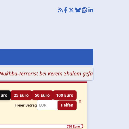
-Terrorist bei Kerem Shalom gefasst
+++ Teheran beza
Euro
25 Euro
50 Euro
100 Euro
x
Freier Betrag
Helfen
750 Euro