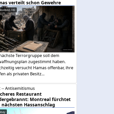
as verteilt schon Gewehre
bolbild / KI
 nächste Terrorgruppe soll dem
waffnungsplan zugestimmt haben.
chzeitig versucht Hamas offenbar, ihre
en als privaten Besitz...
 -- Antisemitismus
cheres Restaurant
dergebrannt: Montreal fürchtet
 nächsten Hassanschlag
abay