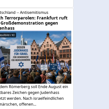
tschland -- Antisemitismus
h Terrorparolen: Frankfurt ruft
 Großdemonstration gegen
enhass
bolbild / KI
 dem Römerberg soll Ende August ein
htbares Zeichen gegen Judenhass
tzt werden. Nach israelfeindlichen
ärschen, offenen...