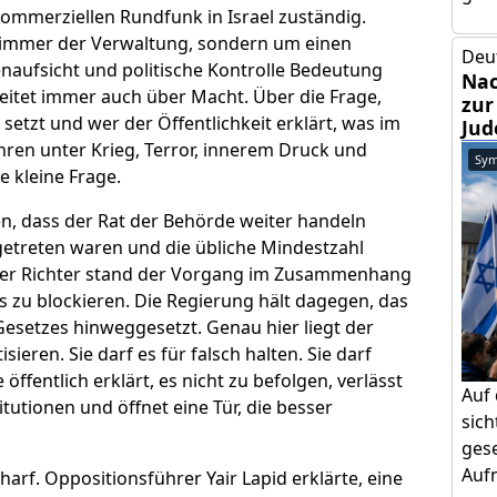
ommerziellen Rundfunk in Israel zuständig.
zimmer der Verwaltung, sondern um einen
Deu
ienaufsicht und politische Kontrolle Bedeutung
Nac
treitet immer auch über Macht. Über die Frage,
zur
setzt und wer der Öffentlichkeit erklärt, was im
Jud
ahren unter Krieg, Terror, innerem Druck und
Sym
e kleine Frage.
n, dass der Rat der Behörde weiter handeln
etreten waren und die übliche Mindestzahl
 der Richter stand der Vorgang im Zusammenhang
 zu blockieren. Die Regierung hält dagegen, das
Gesetzes hinweggesetzt. Genau hier liegt der
isieren. Sie darf es für falsch halten. Sie darf
ffentlich erklärt, es nicht zu befolgen, verlässt
Auf
tutionen und öffnet eine Tür, die besser
sic
gese
Aufm
arf. Oppositionsführer Yair Lapid erklärte, eine