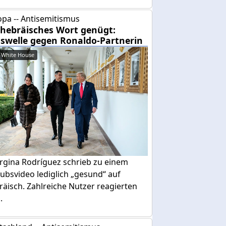
pa -- Antisemitismus
 hebräisches Wort genügt:
swelle gegen Ronaldo-Partnerin
 White House
rgina Rodríguez schrieb zu einem
ubsvideo lediglich „gesund“ auf
äisch. Zahlreiche Nutzer reagierten
.