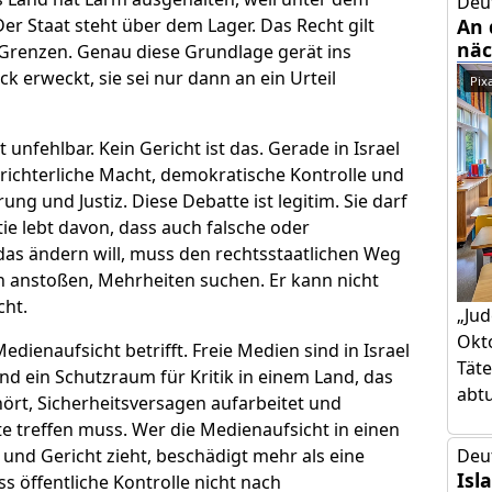
Deu
r Staat steht über dem Lager. Das Recht gilt
An 
näc
 Grenzen. Genau diese Grundlage gerät ins
 erweckt, sie sei nur dann an ein Urteil
Pix
 unfehlbar. Kein Gericht ist das. Gerade in Israel
r richterliche Macht, demokratische Kontrolle und
ng und Justiz. Diese Debatte ist legitim. Sie darf
e lebt davon, dass auch falsche oder
 das ändern will, muss den rechtsstaatlichen Weg
n anstoßen, Mehrheiten suchen. Er kann nicht
cht.
„Jud
Okto
Medienaufsicht betrifft. Freie Medien sind in Israel
Täte
 sind ein Schutzraum für Kritik in einem Land, das
abtut
nhört, Sicherheitsversagen aufarbeitet und
e treffen muss. Wer die Medienaufsicht in einen
nd Gericht zieht, beschädigt mehr als eine
Deu
Isl
s öffentliche Kontrolle nicht nach