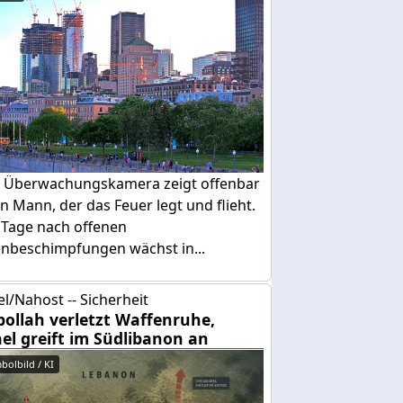
e Überwachungskamera zeigt offenbar
n Mann, der das Feuer legt und flieht.
 Tage nach offenen
enbeschimpfungen wächst in...
el/Nahost -- Sicherheit
bollah verletzt Waffenruhe,
ael greift im Südlibanon an
bolbild / KI