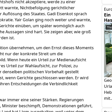
htshofs nicht akzeptiere, werde zu einer
t warnte, Nichtbefolgung gerichtlicher
Euro
 Auflösung des Staates. Gadi Eisenkot sprach
Ein
okratie. Yair Golan ging noch weiter und warnte,
Has
erichte einüben, um später womöglich auch
The
e Aussagen sind hart. Sie zeigen aber, wie groß
den ist.
ition übernehmen, um den Ernst dieses Moments
cht nur der konkrete Streit um die
ild. Wenn heute ein Urteil zur Medienaufsicht
s Urteil zur Wahlaufsicht, zur Polizei, zu
denselben politischen Vorbehalt gestellt
rst, wenn Gerichte geschlossen werden. Er wird
Geo
hren Entscheidungen die Verbindlichkeit
Urla
Hebr
mit..
s war immer eine seiner Stärken. Regierungen
en, Minister beschimpft, Demonstrationen geführt,
 Land hat Lärm ausgehalten, weil unter dem