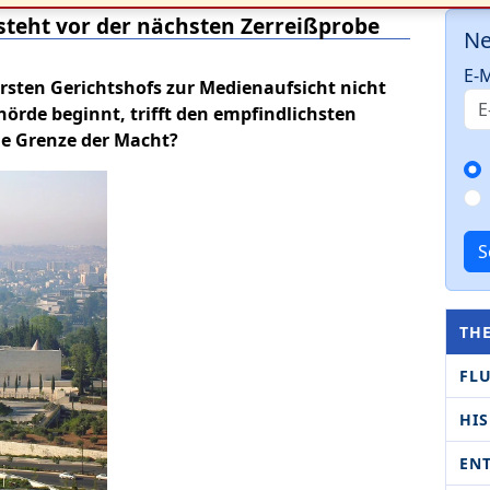
 steht vor der nächsten Zerreißprobe
Ne
E-M
bersten Gerichtshofs zur Medienaufsicht nicht
hörde beginnt, trifft den empfindlichsten
ie Grenze der Macht?
S
TH
FL
HI
EN