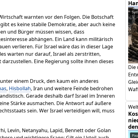
Ham
Sym
Wirtschaft warnten vor den Folgen. Die Botschaft
 gibt es keine stabile Demokratie, aber auch keine
hmen und Bürger müssen wissen, dass
esinteresse abhängen. Ein Land kann militärisch
uen verlieren. Für Israel wäre das in dieser Lage
s warten nur darauf, Israel als zerstritten,
arzustellen. Eine Regierung sollte ihnen dieses
Die
Ent
er unter einem Druck, den kaum ein anderes
Glei
as
,
Hisbollah
, Iran und weitere Feinde bedrohen
Waff
gandistisch. Gerade deshalb darf Israel im Inneren
 seine Stärke ausmachen. Die Antwort auf äußere
Welt
chtsstaats sein. Wer Israel verteidigen will, muss
Kos
nie
den
i, Levin, Netanyahu, Lapid, Bennett oder Golan
Pix
chere und wichtigere Frage: Gilt ein Urteil auch