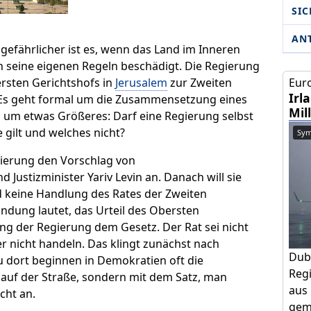
SIC
AN
efährlicher ist es, wenn das Land im Inneren
n seine eigenen Regeln beschädigt. Die Regierung
ersten Gerichtshofs in
Jerusalem
zur Zweiten
Euro
Irl
 Es geht formal um die Zusammensetzung eines
Mil
s um etwas Größeres: Darf eine Regierung selbst
e gilt und welches nicht?
Sym
gierung den Vorschlag von
ustizminister Yariv Levin an. Danach will sie
 keine Handlung des Rates der Zweiten
dung lautet, das Urteil des Obersten
ng der Regierung dem Gesetz. Der Rat sei nicht
 nicht handeln. Das klingt zunächst nach
Dub
dort beginnen in Demokratien oft die
Regi
 auf der Straße, sondern mit dem Satz, man
aus 
cht an.
geme