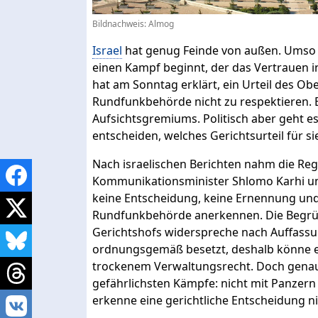
Bildnachweis: Almog
Israel
hat genug Feinde von außen. Umso g
einen Kampf beginnt, der das Vertrauen i
hat am Sonntag erklärt, ein Urteil des Ob
Rundfunkbehörde nicht zu respektieren.
Aufsichtsgremiums. Politisch aber geht e
entscheiden, welches Gerichtsurteil für si
Nach israelischen Berichten nahm die Re
Kommunikationsminister Shlomo Karhi und J
keine Entscheidung, keine Ernennung und
Rundfunkbehörde anerkennen. Die Begrün
Gerichtshofs widerspreche nach Auffassu
ordnungsgemäß besetzt, deshalb könne er
trockenem Verwaltungsrecht. Doch genau 
gefährlichsten Kämpfe: nicht mit Panzern
erkenne eine gerichtliche Entscheidung ni