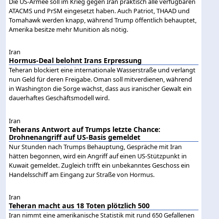
Die US-Armee soll im Krieg gegen Iran praktisch alle verfügbaren
ATACMS und PrSM eingesetzt haben. Auch Patriot, THAAD und
Tomahawk werden knapp, während Trump öffentlich behauptet,
Amerika besitze mehr Munition als nötig.
Iran
Hormus-Deal belohnt Irans Erpressung
Teheran blockiert eine internationale Wasserstraße und verlangt
nun Geld für deren Freigabe. Oman soll mitverdienen, während
in Washington die Sorge wächst, dass aus iranischer Gewalt ein
dauerhaftes Geschäftsmodell wird.
Iran
Teherans Antwort auf Trumps letzte Chance:
Drohnenangriff auf US-Basis gemeldet
Nur Stunden nach Trumps Behauptung, Gespräche mit Iran
hätten begonnen, wird ein Angriff auf einen US-Stützpunkt in
Kuwait gemeldet. Zugleich trifft ein unbekanntes Geschoss ein
Handelsschiff am Eingang zur Straße von Hormus.
Iran
Teheran macht aus 18 Toten plötzlich 500
Iran nimmt eine amerikanische Statistik mit rund 650 Gefallenen