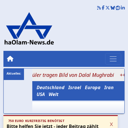
: Schüler tragen Bild von Dalal Mughrabi
+++ 0,2 bis 
Deutschland
Israel
Europa
Iran
USA
Welt
750 EURO KURZFRISTIG BENÖTIGT
x
Bitte helfen Sie jetzt - jeder Beitrag zählt