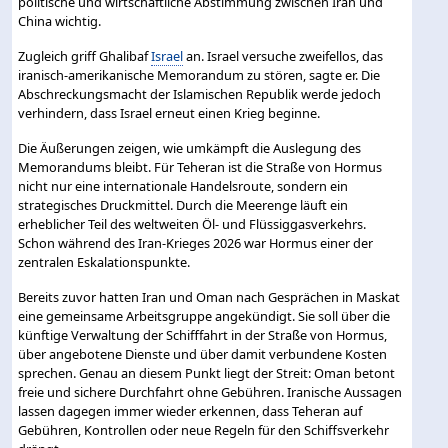
politische und wirtschaftliche Abstimmung zwischen Iran und
China wichtig.
Zugleich griff Ghalibaf
Israel
an. Israel versuche zweifellos, das
iranisch-amerikanische Memorandum zu stören, sagte er. Die
Abschreckungsmacht der Islamischen Republik werde jedoch
verhindern, dass Israel erneut einen Krieg beginne.
Die Äußerungen zeigen, wie umkämpft die Auslegung des
Memorandums bleibt. Für Teheran ist die Straße von Hormus
nicht nur eine internationale Handelsroute, sondern ein
strategisches Druckmittel. Durch die Meerenge läuft ein
erheblicher Teil des weltweiten Öl- und Flüssiggasverkehrs.
Schon während des Iran-Krieges 2026 war Hormus einer der
zentralen Eskalationspunkte.
Bereits zuvor hatten Iran und Oman nach Gesprächen in Maskat
eine gemeinsame Arbeitsgruppe angekündigt. Sie soll über die
künftige Verwaltung der Schifffahrt in der Straße von Hormus,
über angebotene Dienste und über damit verbundene Kosten
sprechen. Genau an diesem Punkt liegt der Streit: Oman betont
freie und sichere Durchfahrt ohne Gebühren. Iranische Aussagen
lassen dagegen immer wieder erkennen, dass Teheran auf
Gebühren, Kontrollen oder neue Regeln für den Schiffsverkehr