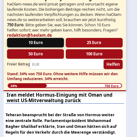
haOlam-news.de wird privat getragen und verursacht eigene
laufende Kosten. Die bisherigen Beiträge reichen nicht, um die
nächsten laufenden Verpflichtungen zu decken. Wenn haOlam-
news.de so weiterarbeiten soll, brauchen wir jetzt kurzfristig
750 Euro
. Bitte geben Sie, was Sie können. Schon 10 Euro
helfen sofort; wer mehr geben kann, hilft besonders. Fragen?
redaktion@haolam.de
10 Euro
25 Euro
50 Euro
100 Euro
Helfen
Freier Betrag
Stand: 34% von 750 Euro.
Ohne weitere Hilfe müssen wir den
Umfang reduzieren.
34% erreicht.
34%
750 Euro
Iran meldet Hormus-Einigung mit Oman und
weist US-Mitverwaltung zurück
Teheran beansprucht bei der Straße von Hormus weiter
eine zentrale Rolle. Parlamentspräsident Mohammad
Bagher Ghalibaf erklärte, Iran und Oman hätten sich auf
Regeln für den Verkehr durch die Meerenge verständigt.