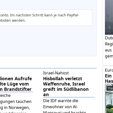
onto. Im nächsten Schritt kann je nach PayPal-
eboten werden.
Dub
Regi
aus 
geme
Euro
Israel-Nahost
Ein
lionen Aufrufe
Hisbollah verletzt
Has
alte Lüge vom
Waffenruhe, Israel
n Brandstifter
greift im Südlibanon
The
an
leiche
Die IDF warnte die
igungen tauchen
Einwohner von Al-
tig in Norwegen,
Mansouri und brachte