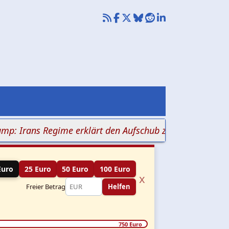
rans Regime erklärt den Aufschub zum Sieg
+++ Zwei M
Euro
25 Euro
50 Euro
100 Euro
x
Freier Betrag
Helfen
750 Euro