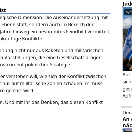
Jud
ist
Sym
rategische Dimension. Die Auseinandersetzung mit
r Ebene statt, sondern auch im Bereich der
Jahre hinweg ein bestimmtes Feindbild vermittelt,
ukünftige Konflikte.
rohung nicht nur aus Raketen und militärischen
 Vorstellungen, die eine Gesellschaft prägen.
nstrument politischer Strategie.
Auf
er verstehen will, wie sich der Konflikt zwischen
sic
t nur auf militärische Zahlen schauen. Er muss
gese
n gelehrt wird.
Aufm
. Und mit ihr das Denken, das diesen Konflikt
Deu
An 
näc