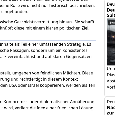
Deu
Seine Rolle wird nicht nur historisch beschrieben,
Deu
iv eingebunden.
Spi
sische Geschichtsvermittlung hinaus. Sie schafft
Sym
nüpft diese mit einem klaren politischen Ziel.
nhalte als Teil einer umfassenden Strategie. Es
ische Passagen, sondern um ein konsistentes
stark vereinfacht ist und auf klaren Gegensätzen
Unt
estellt, umgeben von feindlichen Mächten. Diese
Dia
erung und rechtfertigt in diesem Kontext
Abs
den USA oder Israel kooperieren, werden als Teil
Vorf
Deu
von Kompromiss oder diplomatischer Annäherung.
Nac
 wird, verliert die Idee einer friedlichen Lösung
zur