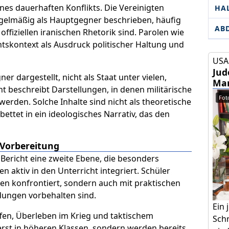
ines dauerhaften Konflikts. Die Vereinigten
HA
egelmäßig als Hauptgegner beschrieben, häufig
AB
 offiziellen iranischen Rhetorik sind. Parolen wie
htskontext als Ausdruck politischer Haltung und
USA 
Jud
er dargestellt, nicht als Staat unter vielen,
Mam
ht beschreibt Darstellungen, in denen militärische
Foto
t werden. Solche Inhalte sind nicht als theoretische
ttet in ein ideologisches Narrativ, das den
n Vorbereitung
 Bericht eine zweite Ebene, die besonders
en aktiv in den Unterricht integriert. Schüler
en konfrontiert, sondern auch mit praktischen
ldungen vorbehalten sind.
Ein
ffen, Überleben im Krieg und taktischem
Schr
rst in höheren Klassen, sondern werden bereits