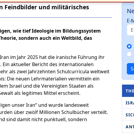
n Feindbilder und militärisches
Ne
E-M
gen, wie tief Ideologie im Bildungssystem
Theorie, sondern auch ein Weltbild, das
ran im Jahr 2025 hat die iranische Führung ihr
 Ein aktueller Bericht des internationalen
S
ehr als zwei Jahrzehnten Schulcurricula weltweit
s: Die neuen Lehrmaterialien vermitteln ein
dem Israel und die Vereinigten Staaten als
TH
walt als legitimes Mittel erscheint.
ISR
digen unser Iran“ und wurde landesweit
rden über zwölf Millionen Schulbücher verteilt.
SIC
und sind damit nicht punktuell, sondern
AN