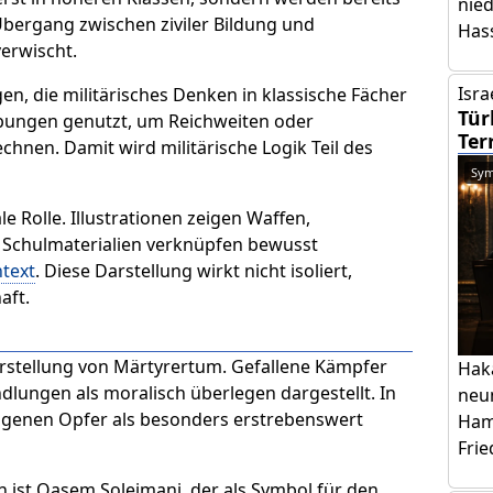
nie
Übergang zwischen ziviler Bildung und
Has
verwischt.
Isra
en, die militärisches Denken in klassische Fächer
Tür
bungen genutzt, um Reichweiten oder
Ter
hnen. Damit wird militärische Logik Teil des
Sym
le Rolle. Illustrationen zeigen Waffen,
. Schulmaterialien verknüpfen bewusst
text
. Diese Darstellung wirkt nicht isoliert,
aft.
arstellung von Märtyrertum. Gefallene Kämpfer
Hak
ndlungen als moralisch überlegen dargestellt. In
neu
 eigenen Opfer als besonders erstrebenswert
Ham
Frie
en ist Qasem Soleimani, der als Symbol für den