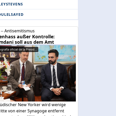
LEYSTEVENS
DULELSAYED
-- Antisemitismus
enhass außer Kontrolle:
dani soll aus dem Amt
grafía oficial de la Presid...
 jüdischer New Yorker wird wenige
itte von einer Synagoge entfernt