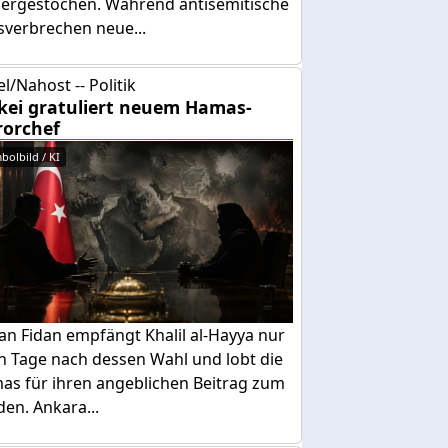
dergestochen. Während antisemitische
sverbrechen neue...
el/Nahost -- Politik
kei gratuliert neuem Hamas-
rorchef
bolbild / KI
an Fidan empfängt Khalil al-Hayya nur
n Tage nach dessen Wahl und lobt die
as für ihren angeblichen Beitrag zum
den. Ankara...