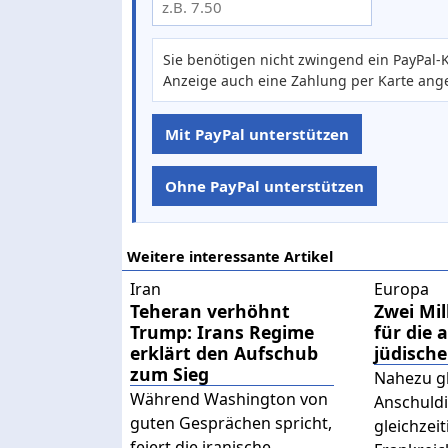
Sie benötigen nicht zwingend ein PayPal-K
Anzeige auch eine Zahlung per Karte ang
Mit PayPal unterstützen
Ohne PayPal unterstützen
Weitere interessante Artikel
Iran
Europa
Teheran verhöhnt
Zwei Mil
Trump: Irans Regime
für die 
erklärt den Aufschub
jüdische
zum Sieg
Nahezu g
Während Washington von
Anschuld
guten Gesprächen spricht,
gleichzei
feiert die iranische