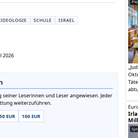
Pix
IDEOLOGIE
SCHULE
ISRAEL
il 2026
„Jud
Okto
n
Täte
abtut
 seiner Leserinnen und Leser angewiesen. Jeder
attung weiterzuführen.
Euro
Irl
50 EUR
100 EUR
Mil
Sym