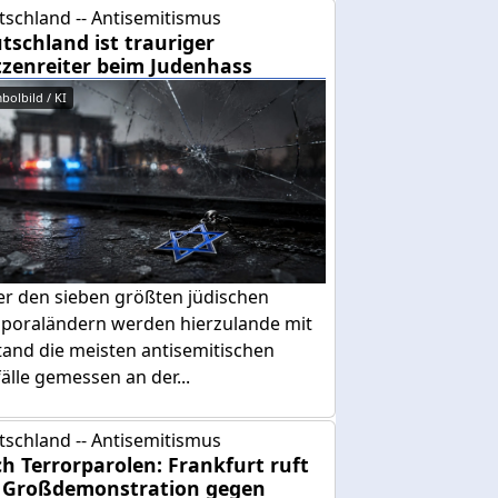
tschland -- Antisemitismus
tschland ist trauriger
tzenreiter beim Judenhass
bolbild / KI
er den sieben größten jüdischen
sporaländern werden hierzulande mit
tand die meisten antisemitischen
älle gemessen an der...
tschland -- Antisemitismus
h Terrorparolen: Frankfurt ruft
 Großdemonstration gegen