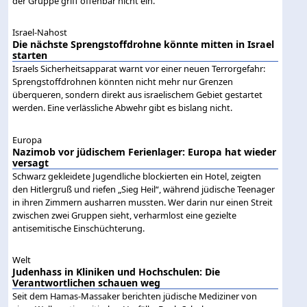
der Gruppe griff offenbar nicht ein.
Israel-Nahost
Die nächste Sprengstoffdrohne könnte mitten in Israel
starten
Israels Sicherheitsapparat warnt vor einer neuen Terrorgefahr:
Sprengstoffdrohnen könnten nicht mehr nur Grenzen
überqueren, sondern direkt aus israelischem Gebiet gestartet
werden. Eine verlässliche Abwehr gibt es bislang nicht.
Europa
Nazimob vor jüdischem Ferienlager: Europa hat wieder
versagt
Schwarz gekleidete Jugendliche blockierten ein Hotel, zeigten
den Hitlergruß und riefen „Sieg Heil“, während jüdische Teenager
in ihren Zimmern ausharren mussten. Wer darin nur einen Streit
zwischen zwei Gruppen sieht, verharmlost eine gezielte
antisemitische Einschüchterung.
Welt
Judenhass in Kliniken und Hochschulen: Die
Verantwortlichen schauen weg
Seit dem Hamas-Massaker berichten jüdische Mediziner von