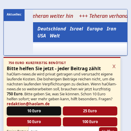
tet Teheran weiter hin
+++ Teheran verhandelt über Ho
Deutschland
Israel
Europa
Iran
USA
Welt
750 EURO KURZFRISTIG BENÖTIGT
x
Bitte helfen Sie jetzt - jeder Beitrag zählt
haOlam-news.de wird privat getragen und verursacht eigene
laufende Kosten. Die bisherigen Beiträge reichen nicht, um die
nächsten laufenden Verpflichtungen zu decken. Wenn haOlam-
news.de so weiterarbeiten soll, brauchen wir jetzt kurzfristig
750 Euro
. Bitte geben Sie, was Sie können. Schon 10 Euro
helfen sofort; wer mehr geben kann, hilft besonders. Fragen?
redaktion@haolam.de
10 Euro
25 Euro
50 Euro
100 Euro