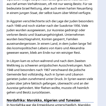
aus tief armen Verhältnissen, oft mit nur wenig Besitz. Für sie
bedeutete Israel Rettung, aber auch einen harten Neuanfang
in einem jungen Staat, der selbst kaum über Mittel verfügte.
In Ägypten verschlechterte sich die Lage der Juden besonders
nach 1948 und noch stärker nach der Suezkrise 1956. Viele
Juden wurden ausgewiesen, zur Ausreise gedrängt oder
verloren Besitz und Staatsangehörigkeit. Unternehmen
wurden beschlagnahmt, Konten gesperrt, Familien
auseinandergerissen. In einem Land, in dem Juden lange Teil
des kosmopolitischen Lebens von Kairo und Alexandria
gewesen waren, blieb am Ende nur ein winziger Rest.
In Libyen kam es schon während und nach dem Zweiten
Weltkrieg zu schweren antijüdischen Ausschreitungen. Nach
1948 und besonders nach 1967 verschwand die jüdische
Gemeinde fast vollständig. Auch in Syrien und Libanon
gerieten Juden zunehmend unter Druck. In Syrien waren viele
Juden über Jahre faktisch gefangen, überwacht und an der
Ausreise gehindert. Wer fliehen wollte, musste oft heimlich
gehen und Besitz zurücklassen.
Nordafrika: Marokko, Algerien und Tunesien
In Nordafrika war die Entwicklung unterschiedlich. Marokko