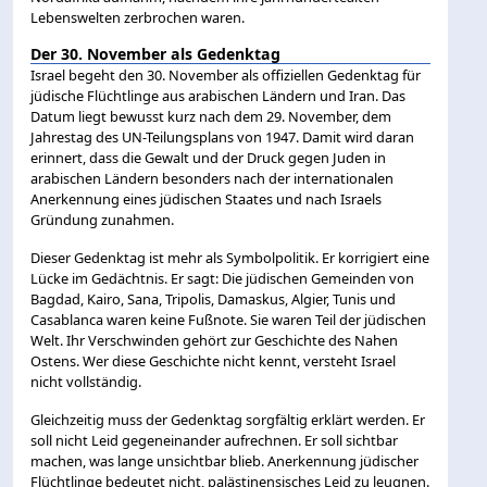
Lebenswelten zerbrochen waren.
Der 30. November als Gedenktag
Israel begeht den 30. November als offiziellen Gedenktag für
jüdische Flüchtlinge aus arabischen Ländern und Iran. Das
Datum liegt bewusst kurz nach dem 29. November, dem
Jahrestag des UN-Teilungsplans von 1947. Damit wird daran
erinnert, dass die Gewalt und der Druck gegen Juden in
arabischen Ländern besonders nach der internationalen
Anerkennung eines jüdischen Staates und nach Israels
Gründung zunahmen.
Dieser Gedenktag ist mehr als Symbolpolitik. Er korrigiert eine
Lücke im Gedächtnis. Er sagt: Die jüdischen Gemeinden von
Bagdad, Kairo, Sana, Tripolis, Damaskus, Algier, Tunis und
Casablanca waren keine Fußnote. Sie waren Teil der jüdischen
Welt. Ihr Verschwinden gehört zur Geschichte des Nahen
Ostens. Wer diese Geschichte nicht kennt, versteht Israel
nicht vollständig.
Gleichzeitig muss der Gedenktag sorgfältig erklärt werden. Er
soll nicht Leid gegeneinander aufrechnen. Er soll sichtbar
machen, was lange unsichtbar blieb. Anerkennung jüdischer
Flüchtlinge bedeutet nicht, palästinensisches Leid zu leugnen.