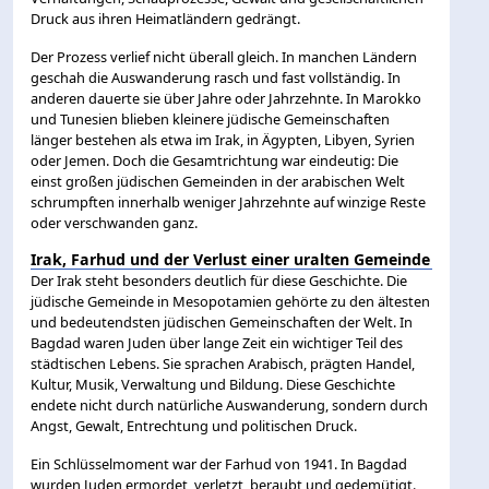
Druck aus ihren Heimatländern gedrängt.
Der Prozess verlief nicht überall gleich. In manchen Ländern
geschah die Auswanderung rasch und fast vollständig. In
anderen dauerte sie über Jahre oder Jahrzehnte. In Marokko
und Tunesien blieben kleinere jüdische Gemeinschaften
länger bestehen als etwa im Irak, in Ägypten, Libyen, Syrien
oder Jemen. Doch die Gesamtrichtung war eindeutig: Die
einst großen jüdischen Gemeinden in der arabischen Welt
schrumpften innerhalb weniger Jahrzehnte auf winzige Reste
oder verschwanden ganz.
Irak, Farhud und der Verlust einer uralten Gemeinde
Der Irak steht besonders deutlich für diese Geschichte. Die
jüdische Gemeinde in Mesopotamien gehörte zu den ältesten
und bedeutendsten jüdischen Gemeinschaften der Welt. In
Bagdad waren Juden über lange Zeit ein wichtiger Teil des
städtischen Lebens. Sie sprachen Arabisch, prägten Handel,
Kultur, Musik, Verwaltung und Bildung. Diese Geschichte
endete nicht durch natürliche Auswanderung, sondern durch
Angst, Gewalt, Entrechtung und politischen Druck.
Ein Schlüsselmoment war der Farhud von 1941. In Bagdad
wurden Juden ermordet, verletzt, beraubt und gedemütigt.