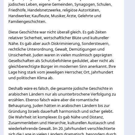
jüdisches Leben, eigene Gemeinden, Synagogen, Schulen,
Friedhöfe, Handelsnetzwerke, religiöse Autoritäten,
Handwerker, Kaufleute, Musiker, Ärzte, Gelehrte und
Familiengeschichten.
Diese Geschichte war nicht überall gleich. Es gab Zeiten
relativer Sicherheit, wirtschaftlicher Blüte und kultureller
Nähe. Es gab aber auch Diskriminierung, Sondersteuern,
rechtliche Unterordnung, Gewalt, Demütigungen und
Unsicherheit. Juden waren in vielen muslimisch geprägten
Gesellschaften als Schutzbefohlene geduldet, aber nicht als
gleichberechtigte Bürger im modernen Sinn anerkannt. Ihre
Lage hing stark vom jeweiligen Herrscher, Ort, Jahrhundert
und politischen Klima ab.
Deshalb wäre es falsch, die gesamte jüdische Geschichte in
arabischen Ländern nur als ununterbrochene Verfolgung zu
erzählen. Ebenso falsch wäre aber die romantische
Behauptung, Juden hätten in arabischen Ländern bis zur
Gründung Israels dauerhaft harmonisch und sicher gelebt.
Die Wahrheit ist komplexer. Es gab Nähe und Distanz,
Zusammenleben und Hierarchie, kulturellen Austausch und
wiederkehrende Gewalt. Im 20. Jahrhundert verschlechterte
sich die Lage in vielen Ländern dramatisch, besonders durch