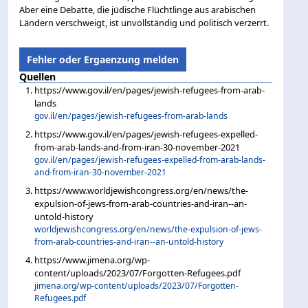
Aber eine Debatte, die jüdische Flüchtlinge aus arabischen
Ländern verschweigt, ist unvollständig und politisch verzerrt.
Fehler oder Ergaenzung melden
Quellen
https://www.gov.il/en/pages/jewish-refugees-from-arab-
lands
gov.il/en/pages/jewish-refugees-from-arab-lands
https://www.gov.il/en/pages/jewish-refugees-expelled-
from-arab-lands-and-from-iran-30-november-2021
gov.il/en/pages/jewish-refugees-expelled-from-arab-lands-
and-from-iran-30-november-2021
https://www.worldjewishcongress.org/en/news/the-
expulsion-of-jews-from-arab-countries-and-iran--an-
untold-history
worldjewishcongress.org/en/news/the-expulsion-of-jews-
from-arab-countries-and-iran--an-untold-history
https://www.jimena.org/wp-
content/uploads/2023/07/Forgotten-Refugees.pdf
jimena.org/wp-content/uploads/2023/07/Forgotten-
Refugees.pdf