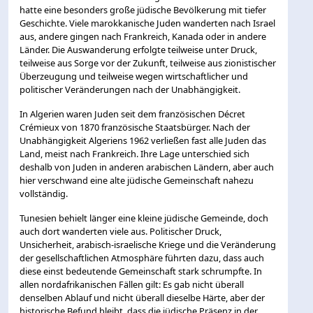
hatte eine besonders große jüdische Bevölkerung mit tiefer
Geschichte. Viele marokkanische Juden wanderten nach Israel
aus, andere gingen nach Frankreich, Kanada oder in andere
Länder. Die Auswanderung erfolgte teilweise unter Druck,
teilweise aus Sorge vor der Zukunft, teilweise aus zionistischer
Überzeugung und teilweise wegen wirtschaftlicher und
politischer Veränderungen nach der Unabhängigkeit.
In Algerien waren Juden seit dem französischen Décret
Crémieux von 1870 französische Staatsbürger. Nach der
Unabhängigkeit Algeriens 1962 verließen fast alle Juden das
Land, meist nach Frankreich. Ihre Lage unterschied sich
deshalb von Juden in anderen arabischen Ländern, aber auch
hier verschwand eine alte jüdische Gemeinschaft nahezu
vollständig.
Tunesien behielt länger eine kleine jüdische Gemeinde, doch
auch dort wanderten viele aus. Politischer Druck,
Unsicherheit, arabisch-israelische Kriege und die Veränderung
der gesellschaftlichen Atmosphäre führten dazu, dass auch
diese einst bedeutende Gemeinschaft stark schrumpfte. In
allen nordafrikanischen Fällen gilt: Es gab nicht überall
denselben Ablauf und nicht überall dieselbe Härte, aber der
historische Befund bleibt, dass die jüdische Präsenz in der