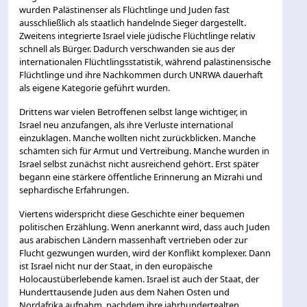
wurden Palästinenser als Flüchtlinge und Juden fast
ausschließlich als staatlich handelnde Sieger dargestellt.
Zweitens integrierte Israel viele jüdische Flüchtlinge relativ
schnell als Bürger. Dadurch verschwanden sie aus der
internationalen Flüchtlingsstatistik, während palästinensische
Flüchtlinge und ihre Nachkommen durch UNRWA dauerhaft
als eigene Kategorie geführt wurden.
Drittens war vielen Betroffenen selbst lange wichtiger, in
Israel neu anzufangen, als ihre Verluste international
einzuklagen. Manche wollten nicht zurückblicken. Manche
schämten sich für Armut und Vertreibung. Manche wurden in
Israel selbst zunächst nicht ausreichend gehört. Erst später
begann eine stärkere öffentliche Erinnerung an Mizrahi und
sephardische Erfahrungen.
Viertens widerspricht diese Geschichte einer bequemen
politischen Erzählung. Wenn anerkannt wird, dass auch Juden
aus arabischen Ländern massenhaft vertrieben oder zur
Flucht gezwungen wurden, wird der Konflikt komplexer. Dann
ist Israel nicht nur der Staat, in den europäische
Holocaustüberlebende kamen. Israel ist auch der Staat, der
Hunderttausende Juden aus dem Nahen Osten und
Nordafrika aufnahm, nachdem ihre jahrhundertealten