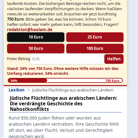
laufende Kosten. Die bisherigen Beiträge reichen nicht, um die
nächsten laufenden Verpflichtungen zu decken. Wenn haOlam-
news.de so weiterarbeiten soll, brauchen wir jetzt kurzfristig
750 Euro
. Bitte geben Sie, was Sie können. Schon 10 Euro
helfen sofort; wer mehr geben kann, hilft besonders. Fragen?
redaktion@haolam.de
10 Euro
25 Euro
50 Euro
100 Euro
Helfen
Freier Betrag
Stand: 34% von 750 Euro.
Ohne weitere Hilfe müssen wir den
Umfang reduzieren.
34% erreicht.
34%
750 Euro
Lexikon
Jüdische Flüchtlinge aus arabischen Ländern
Jüdische Flüchtlinge aus arabischen Ländern:
Die verdrängte Geschichte des
Nahostkonflikts
Rund 850.000 Juden flohen oder wurden aus
arabischen Ländern vertrieben. Ihre Geschichte fehlt
oft dort, wo über Flucht, Verlust und Gerechtigkeit
gesprochen wird.