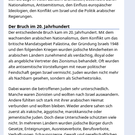
Nationalismus, Antisemitismus, den Einfluss europäischer
Ideologien, den Konflikt um Israel und die Politik arabischer
Regierungen.
Der Bruch im 20. Jahrhundert
Der entscheidende Bruch kam im 20. Jahrhundert. Mit dem
wachsenden arabischen Nationalismus, dem Konflikt um das
britische Mandatsgebiet Palästina, der Gründung Israels 1948
und den folgenden Kriegen wurden jüdische Minderheiten in
arabischen Ländern zunehmend als verdächtig, illoyal oder
als angebliche Vertreter des Zionismus behandelt. Oft wurden
alte antisemitische Vorstellungen mit neuer politischer
Feindschaft gegen Israel vermischt. Juden wurden nicht mehr
als Nachbarn gesehen, sondern als Sicherheitsrisiko.
Dabei waren die betroffenen Juden sehr unterschiedlich.
Manche waren Zionisten und wollten nach Israel auswandern.
Andere fühlten sich stark mit ihrer arabischen Heimat
verbunden und wollten bleiben. Wieder andere sahen sich
zuerst als irakische, ägyptische, marokkanische oder
jemenitische Juden. Doch diese Unterschiede schützten viele
nicht. In mehreren Ländern wurden jüdische Bürger durch
Gesetze, Enteignungen, Ausreiseverbote, Berufsverbote,
Verhaftungen, Schauprozesse, Gewalt und gesellschaftlichen