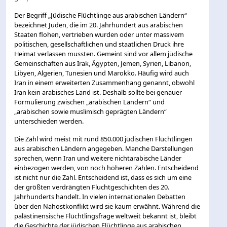
Der Begriff „Jüdische Flüchtlinge aus arabischen Ländern“
bezeichnet Juden, die im 20. Jahrhundert aus arabischen
Staaten flohen, vertrieben wurden oder unter massivem
politischen, gesellschaftlichen und staatlichen Druck ihre
Heimat verlassen mussten. Gemeint sind vor allem jüdische
Gemeinschaften aus Irak, Ägypten, Jemen, Syrien, Libanon,
Libyen, Algerien, Tunesien und Marokko. Häufig wird auch
Iran in einem erweiterten Zusammenhang genannt, obwohl
Iran kein arabisches Land ist. Deshalb sollte bei genauer
Formulierung zwischen „arabischen Ländern“ und
„arabischen sowie muslimisch geprägten Ländern“
unterschieden werden.
Die Zahl wird meist mit rund 850.000 jüdischen Flüchtlingen
aus arabischen Ländern angegeben. Manche Darstellungen
sprechen, wenn Iran und weitere nichtarabische Länder
einbezogen werden, von noch höheren Zahlen. Entscheidend
ist nicht nur die Zahl. Entscheidend ist, dass es sich um eine
der größten verdrängten Fluchtgeschichten des 20.
Jahrhunderts handelt. In vielen internationalen Debatten
über den Nahostkonflikt wird sie kaum erwähnt. Während die
palästinensische Flüchtlingsfrage weltweit bekannt ist, bleibt
die Geschichte der jüdischen Flüchtlinge aus arabischen