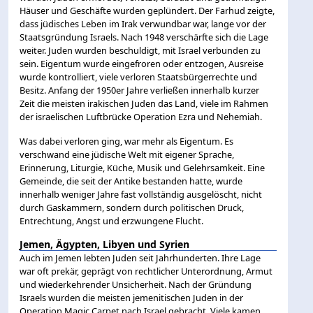
Häuser und Geschäfte wurden geplündert. Der Farhud zeigte,
dass jüdisches Leben im Irak verwundbar war, lange vor der
Staatsgründung Israels. Nach 1948 verschärfte sich die Lage
weiter. Juden wurden beschuldigt, mit Israel verbunden zu
sein. Eigentum wurde eingefroren oder entzogen, Ausreise
wurde kontrolliert, viele verloren Staatsbürgerrechte und
Besitz. Anfang der 1950er Jahre verließen innerhalb kurzer
Zeit die meisten irakischen Juden das Land, viele im Rahmen
der israelischen Luftbrücke Operation Ezra und Nehemiah.
Was dabei verloren ging, war mehr als Eigentum. Es
verschwand eine jüdische Welt mit eigener Sprache,
Erinnerung, Liturgie, Küche, Musik und Gelehrsamkeit. Eine
Gemeinde, die seit der Antike bestanden hatte, wurde
innerhalb weniger Jahre fast vollständig ausgelöscht, nicht
durch Gaskammern, sondern durch politischen Druck,
Entrechtung, Angst und erzwungene Flucht.
Jemen, Ägypten, Libyen und Syrien
Auch im Jemen lebten Juden seit Jahrhunderten. Ihre Lage
war oft prekär, geprägt von rechtlicher Unterordnung, Armut
und wiederkehrender Unsicherheit. Nach der Gründung
Israels wurden die meisten jemenitischen Juden in der
Operation Magic Carpet nach Israel gebracht. Viele kamen