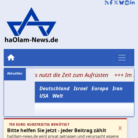
Hamas nutzt die Zeit zum Aufrüsten
+++ Im Schatten de
Deutschland
Israel
Europa
Iran
USA
Welt
750 EURO KURZFRISTIG BENÖTIGT
x
Bitte helfen Sie jetzt - jeder Beitrag zählt
haOlam-news.de wird privat getragen und verursacht eigene