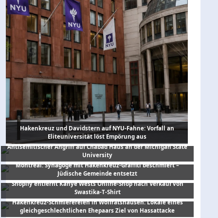
Hakenkreuz und Davidstern auf NYU-Fahne: Vorfall an
Eliteuniversität löst Empörung aus
Antisemitischer Angriff auf Chabad Haus an der Michigan State
University
Montreal: Synagoge mit Hakenkreuz-Graffiti beschmiert –
Jüdische Gemeinde entsetzt
Shopify entfernt Kanye Wests Online-Shop nach Verkauf von
Swastika-T-Shirt
Hakenkreuz-Schmierereien in Wolfratshausen: Lokale eines
gleichgeschlechtlichen Ehepaars Ziel von Hassattacke