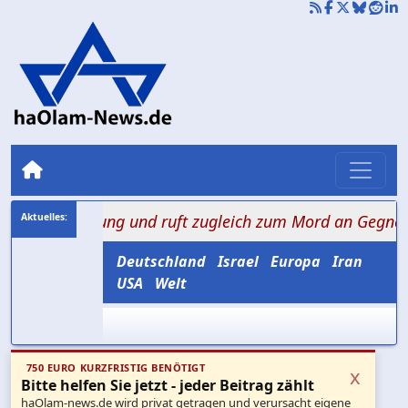
twaffnung und ruft zugleich zum Mord an Gegnern auf
Deutschland
Israel
Europa
Iran
USA
Welt
750 EURO KURZFRISTIG BENÖTIGT
x
Bitte helfen Sie jetzt - jeder Beitrag zählt
haOlam-news.de wird privat getragen und verursacht eigene