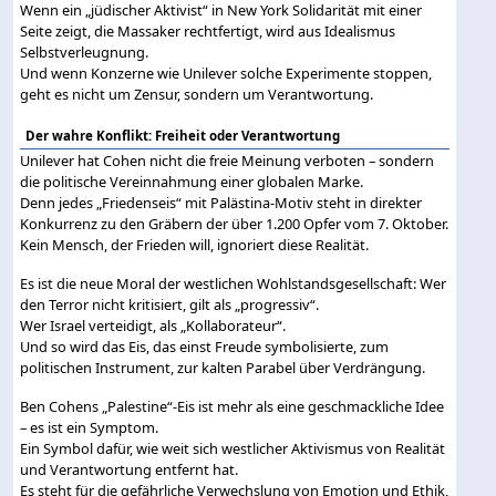
Wenn ein „jüdischer Aktivist“ in New York Solidarität mit einer
Seite zeigt, die Massaker rechtfertigt, wird aus Idealismus
Selbstverleugnung.
Und wenn Konzerne wie Unilever solche Experimente stoppen,
geht es nicht um Zensur, sondern um Verantwortung.
Der wahre Konflikt: Freiheit oder Verantwortung
Unilever hat Cohen nicht die freie Meinung verboten – sondern
die politische Vereinnahmung einer globalen Marke.
Denn jedes „Friedenseis“ mit Palästina-Motiv steht in direkter
Konkurrenz zu den Gräbern der über 1.200 Opfer vom 7. Oktober.
Kein Mensch, der Frieden will, ignoriert diese Realität.
Es ist die neue Moral der westlichen Wohlstandsgesellschaft: Wer
den Terror nicht kritisiert, gilt als „progressiv“.
Wer Israel verteidigt, als „Kollaborateur“.
Und so wird das Eis, das einst Freude symbolisierte, zum
politischen Instrument, zur kalten Parabel über Verdrängung.
Ben Cohens „Palestine“-Eis ist mehr als eine geschmackliche Idee
– es ist ein Symptom.
Ein Symbol dafür, wie weit sich westlicher Aktivismus von Realität
und Verantwortung entfernt hat.
Es steht für die gefährliche Verwechslung von Emotion und Ethik,