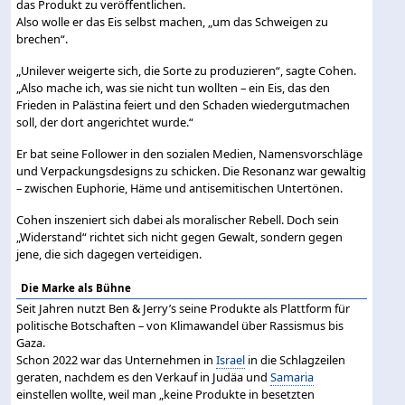
das Produkt zu veröffentlichen.
Also wolle er das Eis selbst machen, „um das Schweigen zu
brechen“.
„Unilever weigerte sich, die Sorte zu produzieren“, sagte Cohen.
„Also mache ich, was sie nicht tun wollten – ein Eis, das den
Frieden in Palästina feiert und den Schaden wiedergutmachen
soll, der dort angerichtet wurde.“
Er bat seine Follower in den sozialen Medien, Namensvorschläge
und Verpackungsdesigns zu schicken. Die Resonanz war gewaltig
– zwischen Euphorie, Häme und antisemitischen Untertönen.
Cohen inszeniert sich dabei als moralischer Rebell. Doch sein
„Widerstand“ richtet sich nicht gegen Gewalt, sondern gegen
jene, die sich dagegen verteidigen.
Die Marke als Bühne
Seit Jahren nutzt Ben & Jerry’s seine Produkte als Plattform für
politische Botschaften – von Klimawandel über Rassismus bis
Gaza.
Schon 2022 war das Unternehmen in
Israel
in die Schlagzeilen
geraten, nachdem es den Verkauf in Judäa und
Samaria
einstellen wollte, weil man „keine Produkte in besetzten