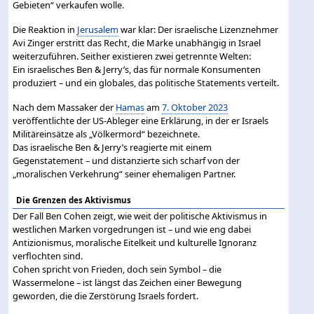
Gebieten“ verkaufen wolle.
Die Reaktion in
Jerusalem
war klar: Der israelische Lizenznehmer
Avi Zinger erstritt das Recht, die Marke unabhängig in Israel
weiterzuführen. Seither existieren zwei getrennte Welten:
Ein israelisches Ben & Jerry’s, das für normale Konsumenten
produziert – und ein globales, das politische Statements verteilt.
Nach dem Massaker der
Hamas
am
7. Oktober 2023
veröffentlichte der US-Ableger eine Erklärung, in der er Israels
Militäreinsätze als „Völkermord“ bezeichnete.
Das israelische Ben & Jerry’s reagierte mit einem
Gegenstatement – und distanzierte sich scharf von der
„moralischen Verkehrung“ seiner ehemaligen Partner.
Die Grenzen des Aktivismus
Der Fall Ben Cohen zeigt, wie weit der politische Aktivismus in
westlichen Marken vorgedrungen ist – und wie eng dabei
Antizionismus, moralische Eitelkeit und kulturelle Ignoranz
verflochten sind.
Cohen spricht von Frieden, doch sein Symbol – die
Wassermelone – ist längst das Zeichen einer Bewegung
geworden, die die Zerstörung Israels fordert.