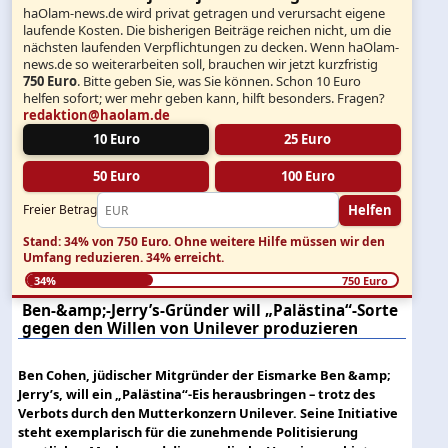
haOlam-news.de wird privat getragen und verursacht eigene
laufende Kosten. Die bisherigen Beiträge reichen nicht, um die
nächsten laufenden Verpflichtungen zu decken. Wenn haOlam-
news.de so weiterarbeiten soll, brauchen wir jetzt kurzfristig
750 Euro
. Bitte geben Sie, was Sie können. Schon 10 Euro
helfen sofort; wer mehr geben kann, hilft besonders. Fragen?
redaktion@haolam.de
10 Euro
25 Euro
50 Euro
100 Euro
Helfen
Freier Betrag
Stand: 34% von 750 Euro.
Ohne weitere Hilfe müssen wir den
Umfang reduzieren.
34% erreicht.
34%
750 Euro
Ben-&amp;-Jerry’s-Gründer will „Palästina“-Sorte
gegen den Willen von Unilever produzieren
Ben Cohen, jüdischer Mitgründer der Eismarke Ben &amp;
Jerry’s, will ein „Palästina“-Eis herausbringen – trotz des
Verbots durch den Mutterkonzern Unilever. Seine Initiative
steht exemplarisch für die zunehmende Politisierung