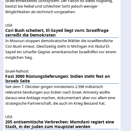
Israel entwickeltes Sichtsystem. Der Falcon 6X bleibt flugfähig,
besitzt bei Nebel und schlechter Sicht jedoch weniger
Möglichkeiten als technisch vorgesehen.
USA
Cori Bush scheitert, El-Sayed liegt vorn: Israelfrage
zerreißt die Demokraten
In Missouri stoppen demokratische Wähler die israelfeindliche
Cori Bush erneut. Gleichzeitig steht in Michigan mit Abdul El-
Sayed ein scharfer Gegner amerikanischer Israelhilfen vor einem
möglichen Sieg.
Israel-Nahost
Fast 3000 Rüstungslieferungen: Indien steht fest an
Israels Seite
Seit dem 7. Oktober gingen mindestens 2.596 militärisch
relevante Sendungen aus Indien nach Israel. Amnesty wollte
daraus eine Anklage machen, dokumentiert aber vor allem eine
strategische Partnerschaft, die auch im Krieg Bestand hat.
USA
205 antisemitische Verbrechen: Mamdani regiert eine
Stadt, in der Juden zum Hauptziel werden