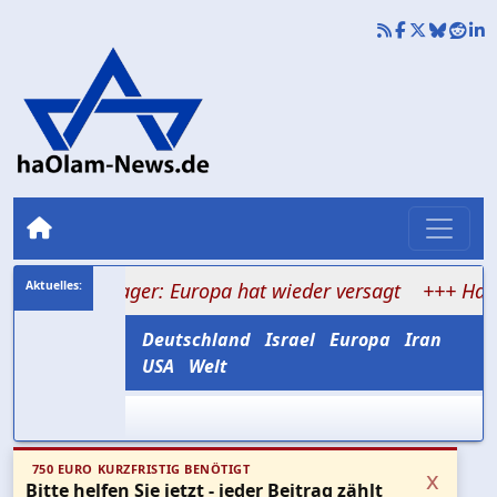
rienlager: Europa hat wieder versagt
+++ Hamas versp
Deutschland
Israel
Europa
Iran
USA
Welt
750 EURO KURZFRISTIG BENÖTIGT
x
Bitte helfen Sie jetzt - jeder Beitrag zählt