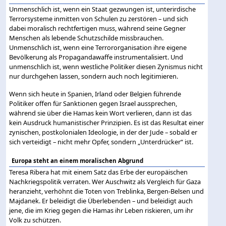
Unmenschlich ist, wenn ein Staat gezwungen ist, unterirdische
Terrorsysteme inmitten von Schulen zu zerstören – und sich
dabei moralisch rechtfertigen muss, während seine Gegner
Menschen als lebende Schutzschilde missbrauchen.
Unmenschlich ist, wenn eine Terrororganisation ihre eigene
Bevölkerung als Propagandawaffe instrumentalisiert. Und
unmenschlich ist, wenn westliche Politiker diesen Zynismus nicht
nur durchgehen lassen, sondern auch noch legitimieren.
Wenn sich heute in Spanien, Irland oder Belgien führende
Politiker offen für Sanktionen gegen Israel aussprechen,
während sie über die Hamas kein Wort verlieren, dann ist das
kein Ausdruck humanistischer Prinzipien. Es ist das Resultat einer
zynischen, postkolonialen Ideologie, in der der Jude – sobald er
sich verteidigt – nicht mehr Opfer, sondern „Unterdrücker“ ist.
Europa steht an einem moralischen Abgrund
Teresa Ribera hat mit einem Satz das Erbe der europäischen
Nachkriegspolitik verraten. Wer Auschwitz als Vergleich für Gaza
heranzieht, verhöhnt die Toten von Treblinka, Bergen-Belsen und
Majdanek. Er beleidigt die Überlebenden – und beleidigt auch
jene, die im Krieg gegen die Hamas ihr Leben riskieren, um ihr
Volk zu schützen.