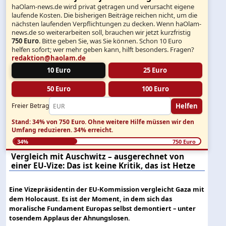
haOlam-news.de wird privat getragen und verursacht eigene
laufende Kosten. Die bisherigen Beiträge reichen nicht, um die
nächsten laufenden Verpflichtungen zu decken. Wenn haOlam-
news.de so weiterarbeiten soll, brauchen wir jetzt kurzfristig
750 Euro
. Bitte geben Sie, was Sie können. Schon 10 Euro
helfen sofort; wer mehr geben kann, hilft besonders. Fragen?
redaktion@haolam.de
10 Euro
25 Euro
50 Euro
100 Euro
Helfen
Freier Betrag
Stand: 34% von 750 Euro.
Ohne weitere Hilfe müssen wir den
Umfang reduzieren.
34% erreicht.
34%
750 Euro
Vergleich mit Auschwitz – ausgerechnet von
einer EU-Vize: Das ist keine Kritik, das ist Hetze
Eine Vizepräsidentin der EU-Kommission vergleicht Gaza mit
dem Holocaust. Es ist der Moment, in dem sich das
moralische Fundament Europas selbst demontiert – unter
tosendem Applaus der Ahnungslosen.