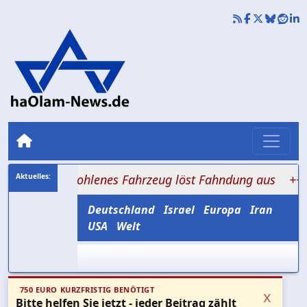
 Gestohlenes Fahrzeug löst Fahndung aus
+++ 25 Jahre
Deutschland
Israel
Europa
Iran
USA
Welt
750 EURO KURZFRISTIG BENÖTIGT
x
Bitte helfen Sie jetzt - jeder Beitrag zählt