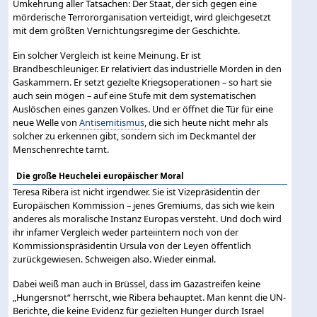
Umkehrung aller Tatsachen: Der Staat, der sich gegen eine
mörderische Terrororganisation verteidigt, wird gleichgesetzt
mit dem größten Vernichtungsregime der Geschichte.
Ein solcher Vergleich ist keine Meinung. Er ist
Brandbeschleuniger. Er relativiert das industrielle Morden in den
Gaskammern. Er setzt gezielte Kriegsoperationen – so hart sie
auch sein mögen – auf eine Stufe mit dem systematischen
Auslöschen eines ganzen Volkes. Und er öffnet die Tür für eine
neue Welle von
Antisemitismus
, die sich heute nicht mehr als
solcher zu erkennen gibt, sondern sich im Deckmantel der
Menschenrechte tarnt.
Die große Heuchelei europäischer Moral
Teresa Ribera ist nicht irgendwer. Sie ist Vizepräsidentin der
Europäischen Kommission – jenes Gremiums, das sich wie kein
anderes als moralische Instanz Europas versteht. Und doch wird
ihr infamer Vergleich weder parteiintern noch von der
Kommissionspräsidentin Ursula von der Leyen öffentlich
zurückgewiesen. Schweigen also. Wieder einmal.
Dabei weiß man auch in Brüssel, dass im Gazastreifen keine
„Hungersnot“ herrscht, wie Ribera behauptet. Man kennt die UN-
Berichte, die keine Evidenz für gezielten Hunger durch Israel