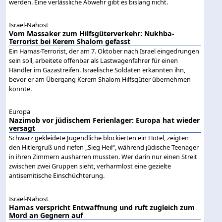
werden. Eine verlässliche Abwehr gibt es bislang nicht.
Israel-Nahost
Vom Massaker zum Hilfsgüterverkehr: Nukhba-
Terrorist bei Kerem Shalom gefasst
Ein Hamas-Terrorist, der am 7. Oktober nach Israel eingedrungen
sein soll, arbeitete offenbar als Lastwagenfahrer für einen
Händler im Gazastreifen. Israelische Soldaten erkannten ihn,
bevor er am Übergang Kerem Shalom Hilfsgüter übernehmen
konnte.
Europa
Nazimob vor jüdischem Ferienlager: Europa hat wieder
versagt
Schwarz gekleidete Jugendliche blockierten ein Hotel, zeigten
den Hitlergruß und riefen „Sieg Heil“, während jüdische Teenager
in ihren Zimmern ausharren mussten. Wer darin nur einen Streit
zwischen zwei Gruppen sieht, verharmlost eine gezielte
antisemitische Einschüchterung.
Israel-Nahost
Hamas verspricht Entwaffnung und ruft zugleich zum
Mord an Gegnern auf