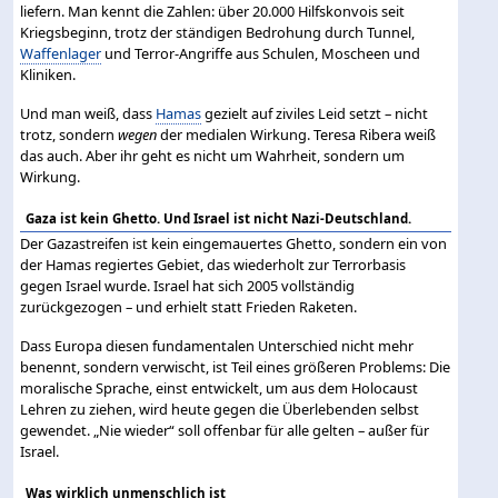
liefern. Man kennt die Zahlen: über 20.000 Hilfskonvois seit
Kriegsbeginn, trotz der ständigen Bedrohung durch Tunnel,
Waffenlager
und Terror-Angriffe aus Schulen, Moscheen und
Kliniken.
Und man weiß, dass
Hamas
gezielt auf ziviles Leid setzt – nicht
trotz, sondern
wegen
der medialen Wirkung. Teresa Ribera weiß
das auch. Aber ihr geht es nicht um Wahrheit, sondern um
Wirkung.
Gaza ist kein Ghetto. Und Israel ist nicht Nazi-Deutschland.
Der Gazastreifen ist kein eingemauertes Ghetto, sondern ein von
der Hamas regiertes Gebiet, das wiederholt zur Terrorbasis
gegen Israel wurde. Israel hat sich 2005 vollständig
zurückgezogen – und erhielt statt Frieden Raketen.
Dass Europa diesen fundamentalen Unterschied nicht mehr
benennt, sondern verwischt, ist Teil eines größeren Problems: Die
moralische Sprache, einst entwickelt, um aus dem Holocaust
Lehren zu ziehen, wird heute gegen die Überlebenden selbst
gewendet. „Nie wieder“ soll offenbar für alle gelten – außer für
Israel.
Was wirklich unmenschlich ist