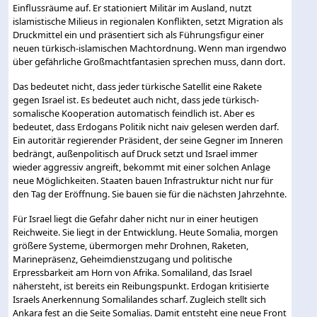
Einflussräume auf. Er stationiert Militär im Ausland, nutzt
islamistische Milieus in regionalen Konflikten, setzt Migration als
Druckmittel ein und präsentiert sich als Führungsfigur einer
neuen türkisch-islamischen Machtordnung. Wenn man irgendwo
über gefährliche Großmachtfantasien sprechen muss, dann dort.
Das bedeutet nicht, dass jeder türkische Satellit eine Rakete
gegen Israel ist. Es bedeutet auch nicht, dass jede türkisch-
somalische Kooperation automatisch feindlich ist. Aber es
bedeutet, dass Erdogans Politik nicht naiv gelesen werden darf.
Ein autoritär regierender Präsident, der seine Gegner im Inneren
bedrängt, außenpolitisch auf Druck setzt und Israel immer
wieder aggressiv angreift, bekommt mit einer solchen Anlage
neue Möglichkeiten. Staaten bauen Infrastruktur nicht nur für
den Tag der Eröffnung. Sie bauen sie für die nächsten Jahrzehnte.
Für Israel liegt die Gefahr daher nicht nur in einer heutigen
Reichweite. Sie liegt in der Entwicklung. Heute Somalia, morgen
größere Systeme, übermorgen mehr Drohnen, Raketen,
Marinepräsenz, Geheimdienstzugang und politische
Erpressbarkeit am Horn von Afrika. Somaliland, das Israel
nähersteht, ist bereits ein Reibungspunkt. Erdogan kritisierte
Israels Anerkennung Somalilandes scharf. Zugleich stellt sich
Ankara fest an die Seite Somalias. Damit entsteht eine neue Front