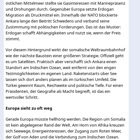
östlichen Mittelmeer stellte sie Gasinteressen mit Marinepräsenz
und Drohungen durch. Gegenüber Europa setzte Erdogan
Migration als Druckmittel ein. Innerhalb der NATO blockierte
Ankara lange den Beitritt Schwedens und verband seine
Zustimmung mit politischen Forderungen. Das ist das Muster:
Erdogan schafft Abhängigkeiten und nutzt sie, wenn der Preis
stimmt.
Vor diesem Hintergrund wirkt der somalische Weltraumbahnhof
wie der nächste Baustein einer größeren Strategie. Offiziell geht
es um Satelliten. Praktisch aber verschafft sich Ankara einen
Standort am Indischen Ozean, weit entfernt von den engen
Testmöglichkeiten im eigenen Land. Raketenstarts über See
lassen sich dort anders planen als im türkischen Umfeld. Die
Türkei gewinnt Raum, Reichweite und politische Tiefe. Für einen
Präsidenten, der Geografie als Macht begreift, ist das ein
wertvoller Schritt.
Europa sieht zu oft weg
Gerade Europa müsste hellhörig werden. Die Region um Somalia
ist kein abgelegener Rand der Welt. Am Horn von Afrika kreuzen
sich Seewege, Energieinteressen, der Zugang zum Roten Meer,
der Golf von Aden und die Verbindung zum Indischen Ozean.