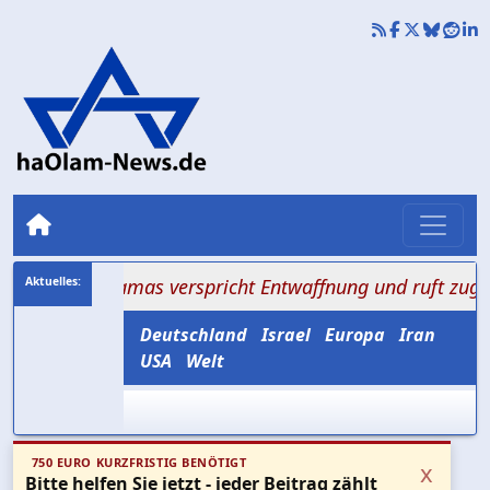
+ Hamas verspricht Entwaffnung und ruft zugleich zum
Deutschland
Israel
Europa
Iran
USA
Welt
750 EURO KURZFRISTIG BENÖTIGT
x
Bitte helfen Sie jetzt - jeder Beitrag zählt