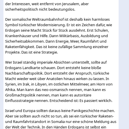
der Interessen, weit entfernt von Jerusalem, aber
sicherheitspolitisch nicht bedeutungslos.
Der somalische Weltraumbahnhof ist deshalb kein harmloses
Symbol türkischer Modernisierung. Er ist ein Zeichen dafür, wie
Erdogan seine Macht Stück für Stück ausdehnt. Erst Schulen,
Krankenhäuser und Hilfe. Dann Militärbasis, Ausbildung und
Sicherheitsabkommen. Dann Energie, Meer, Raumfahrt und
Raketenfähigkeit. Das ist keine zufällige Sammlung einzelner
Projekte. Das ist eine Strategie.
Wer Israel ständig imperiale Absichten unterstellt, sollte auf
Erdogans Landkarte schauen. Dort entsteht keine bloße
Nachbarschaftspolitik. Dort entsteht der Anspruch, türkische
Macht wieder weit über Anatolien hinaus wirken zu lassen. In
Syrien, im Irak, in Libyen, im östlichen Mittelmeer, am Horn von
Afrika. Man kann das neo-osmanisch nennen, man kann es
Großmachtpolitik nennen, man kann es autoritäre
Einflussstrategie nennen. Entscheidend ist: Es passiert wirklich.
Israel und Europa sollten daraus keine Panikgeschichte machen.
Aber sie sollten auch nicht so tun, als sei ein türkischer Raketen-
und Raumfahrtstandort in Somalia nur eine schöne Meldung aus
der Welt der Technik. In den Händen Erdogans ist selbst ein