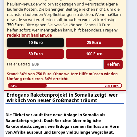
haOlam-news.de wird privat getragen und verursacht eigene
laufende Kosten. Die bisherigen Beiträge reichen nicht, um die
nächsten laufenden Verpflichtungen zu decken. Wenn haOlam-
news.de so weiterarbeiten soll, brauchen wir jetzt kurzfristig
750 Euro
. Bitte geben Sie, was Sie können. Schon 10 Euro
helfen sofort; wer mehr geben kann, hilft besonders. Fragen?
redaktion@haolam.de
10 Euro
25 Euro
50 Euro
100 Euro
Helfen
Freier Betrag
Stand: 34% von 750 Euro.
Ohne weitere Hilfe müssen wir den
Umfang reduzieren.
34% erreicht.
34%
750 Euro
Erdogans Raketenprojekt in Somalia zeigt, wer
wirklich von neuer Großmacht träumt
Die Türkei verkauft ihre neue Anlage in Somalia als
Raumfahrtprojekt. Doch Berichte über mögliche
Raketentests zeigen, wie Erdogan seinen Einfluss am Horn
von Afrika ausbaut und Europa viel zu lange wegschaut.