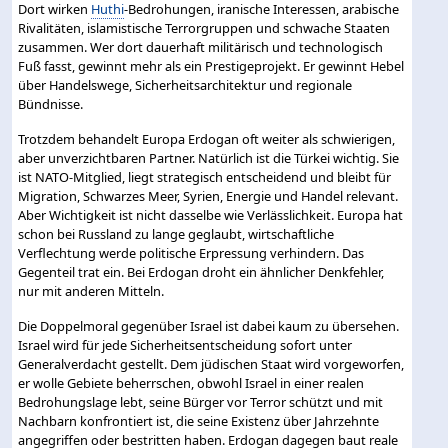
Dort wirken
Huthi
-Bedrohungen, iranische Interessen, arabische
Rivalitäten, islamistische Terrorgruppen und schwache Staaten
zusammen. Wer dort dauerhaft militärisch und technologisch
Fuß fasst, gewinnt mehr als ein Prestigeprojekt. Er gewinnt Hebel
über Handelswege, Sicherheitsarchitektur und regionale
Bündnisse.
Trotzdem behandelt Europa Erdogan oft weiter als schwierigen,
aber unverzichtbaren Partner. Natürlich ist die Türkei wichtig. Sie
ist NATO-Mitglied, liegt strategisch entscheidend und bleibt für
Migration, Schwarzes Meer, Syrien, Energie und Handel relevant.
Aber Wichtigkeit ist nicht dasselbe wie Verlässlichkeit. Europa hat
schon bei Russland zu lange geglaubt, wirtschaftliche
Verflechtung werde politische Erpressung verhindern. Das
Gegenteil trat ein. Bei Erdogan droht ein ähnlicher Denkfehler,
nur mit anderen Mitteln.
Die Doppelmoral gegenüber Israel ist dabei kaum zu übersehen.
Israel wird für jede Sicherheitsentscheidung sofort unter
Generalverdacht gestellt. Dem jüdischen Staat wird vorgeworfen,
er wolle Gebiete beherrschen, obwohl Israel in einer realen
Bedrohungslage lebt, seine Bürger vor Terror schützt und mit
Nachbarn konfrontiert ist, die seine Existenz über Jahrzehnte
angegriffen oder bestritten haben. Erdogan dagegen baut reale