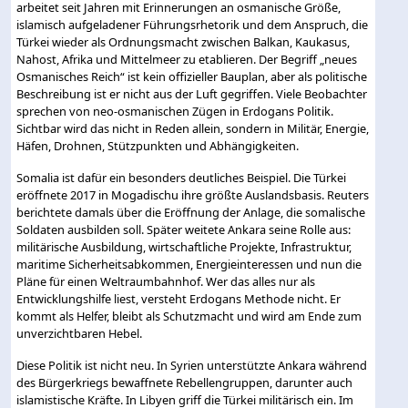
arbeitet seit Jahren mit Erinnerungen an osmanische Größe,
islamisch aufgeladener Führungsrhetorik und dem Anspruch, die
Türkei wieder als Ordnungsmacht zwischen Balkan, Kaukasus,
Nahost, Afrika und Mittelmeer zu etablieren. Der Begriff „neues
Osmanisches Reich“ ist kein offizieller Bauplan, aber als politische
Beschreibung ist er nicht aus der Luft gegriffen. Viele Beobachter
sprechen von neo-osmanischen Zügen in Erdogans Politik.
Sichtbar wird das nicht in Reden allein, sondern in Militär, Energie,
Häfen, Drohnen, Stützpunkten und Abhängigkeiten.
Somalia ist dafür ein besonders deutliches Beispiel. Die Türkei
eröffnete 2017 in Mogadischu ihre größte Auslandsbasis. Reuters
berichtete damals über die Eröffnung der Anlage, die somalische
Soldaten ausbilden soll. Später weitete Ankara seine Rolle aus:
militärische Ausbildung, wirtschaftliche Projekte, Infrastruktur,
maritime Sicherheitsabkommen, Energieinteressen und nun die
Pläne für einen Weltraumbahnhof. Wer das alles nur als
Entwicklungshilfe liest, versteht Erdogans Methode nicht. Er
kommt als Helfer, bleibt als Schutzmacht und wird am Ende zum
unverzichtbaren Hebel.
Diese Politik ist nicht neu. In Syrien unterstützte Ankara während
des Bürgerkriegs bewaffnete Rebellengruppen, darunter auch
islamistische Kräfte. In Libyen griff die Türkei militärisch ein. Im