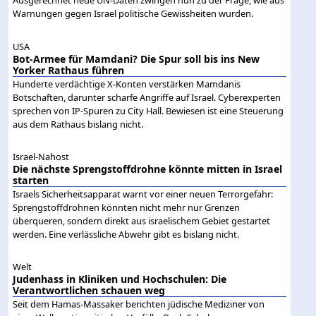
Ausgerechnet neue UN-Daten zwingen nun zu der Frage, wie aus
Warnungen gegen Israel politische Gewissheiten wurden.
USA
Bot-Armee für Mamdani? Die Spur soll bis ins New
Yorker Rathaus führen
Hunderte verdächtige X-Konten verstärken Mamdanis
Botschaften, darunter scharfe Angriffe auf Israel. Cyberexperten
sprechen von IP-Spuren zu City Hall. Bewiesen ist eine Steuerung
aus dem Rathaus bislang nicht.
Israel-Nahost
Die nächste Sprengstoffdrohne könnte mitten in Israel
starten
Israels Sicherheitsapparat warnt vor einer neuen Terrorgefahr:
Sprengstoffdrohnen könnten nicht mehr nur Grenzen
überqueren, sondern direkt aus israelischem Gebiet gestartet
werden. Eine verlässliche Abwehr gibt es bislang nicht.
Welt
Judenhass in Kliniken und Hochschulen: Die
Verantwortlichen schauen weg
Seit dem Hamas-Massaker berichten jüdische Mediziner von