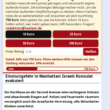
haOlam-news.de wird privat getragen und verursacht eigene
laufende Kosten. Die bisherigen Beiträge reichen nicht, um die
nächsten laufenden Verpflichtungen zu decken. Wenn haOlam-
news.de so weiterarbeiten soll, brauchen wir jetzt kurzfristig
750 Euro
. Bitte geben Sie, was Sie können. Schon 10 Euro
helfen sofort; wer mehr geben kann, hilft besonders. Fragen?
redaktion@haolam.de
10 Euro
25 Euro
50 Euro
100 Euro
Helfen
Freier Betrag
Stand: 34% von 750 Euro.
Ohne weitere Hilfe müssen wir den
Umfang reduzieren.
34% erreicht.
34%
750 Euro
Einsturzgefahr in Manhattan: Israels Konsulat
evakuiert
Ein Hochhaus an der Second Avenue wies verbogene Stützen
und absackende Etagen auf. Polizei und Feuerwehr räumten
vorsorglich auch die israelische Vertretung, alle Mitarbeiter
blieben unverletzt.