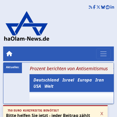
96 Prozent berichten von Antisemitismus
+++ Terrorw
Deutschland
Israel
Europa
Iran
USA
Welt
750 EURO KURZFRISTIG BENÖTIGT
x
Bitte helfen Sie jetzt - jeder Beitrag zählt