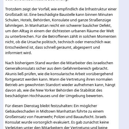
Trotzdem zeigt der Vorfall, wie empfindlich die Infrastruktur einer
Großstadt ist. Eine beschädigte Baustelle kann binnen Minuten
Schulen, Hotels, Behörden, Konsulate und ganze Straßenzüge
lahmlegen. In Manhattan reicht ein schwerer baulicher Defekt,
um den Alltag in einem der dichtesten urbanen Räume der Welt
zu unterbrechen. Für die Betroffenen zählt in solchen Momenten
nicht, ob die Ursache politisch, technisch oder menschlich war.
Entscheidend ist, dass schnell geräumt, abgesperrt und
informiert wird.
Nach bisherigem Stand wurden die Mitarbeiter des israelischen
Generalkonsulats sicher aus dem Gefahrenbereich gebracht.
Akunis ließ prüfen, wie die konsularische Arbeit vorübergehend
fortgesetzt werden kann. Wann die Vertretung ihren normalen
Betrieb am gewohnten Standort wieder aufnehmen kann, hängt
davon ab, wie die New Yorker Behörden die Stabilität des
beschädigten Hochhauses und der Umgebung bewerten.
Für diesen Dienstag bleibt festzuhalten: Ein möglicher
Gebäudeschaden in Midtown Manhattan führte zu einem
Großeinsatz von Feuerwehr, Polizei und Bauaufsicht. Israels
Konsulat wurde vorsorglich evakuiert. Es gab zunächst keine
Verletzten unter den Mitarbeitern der Vertretung und keine