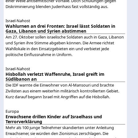
einer Welle antisemitischer Vorfälle. Doch Schulungen gegen
Diskriminierung blenden Judenhass fast vollständig aus.
Israel-Nahost
Wahlurnen an drei Fronten: Israel lässt Soldaten in
Gaza, Libanon und Syrien abstimmen
Am 27. Oktober sollen israelische Soldaten auch in Gaza, Libanon
und Syrien ihre Stimme abgeben können. Die Armee richtet
Wahllokale in den Einsatzgebieten ein und verbietet jede
politische Einflussnahme in Uniform.
Israel-Nahost
Hisbollah verletzt Waffenruhe, Israel greift im
Südlibanon an
Die IDF warnte die Einwohner von Al-Mansouri und brachte
Zivilisten aus einem weiterhin militärisch kontrollierten Gebiet.
Kurz darauf begann Israel mit Angriffen auf die Hisbollah.
Europa
Erwachsene drillen Kinder auf Israelhass und
Terrorverklärung
Mehr als 100 junge Teilnehmer skandierten unter Anleitung
Erwachsener, sie würden den Zionismus zerschlagen. Die