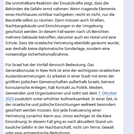
Die unmittelbare Reaktion der Einsatzkräfte zeigt, dass die
Behörden die Gefahr ernst nahmen. Wenn tragende Elemente
eines Hochhauses sichtbar nachgeben, reicht es nicht, nur die
Baustelle selbst zu räumen. Dann müssen auch Straßen,
Nachbargebäude und Einrichtungen in der Umgebung
geschützt werden. In diesem Fall waren nach US-Berichten
mehrere Gebäude betroffen, darunter auch ein Hotel und eine
Schule. Dass die israelische Vertretung ebenfalls geräumt wurde,
war deshalb keine diplomatische Sonderlage, sondern eine
notwendige Sicherheitsmaßnahme.
Für Israel hat der Vorfall dennoch Bedeutung. Das
Generalkonsulat in New York ist eine der wichtigsten israelischen
Auslandsvertretungen. Es arbeitet in einer Stadt mit einer der
größten jüdischen Gemeinschaften außerhalb Israels, betreut
konsularische Anliegen, hält Kontakt zu Politik, Medien,
Gemeinden und Organisationen und steht seit dem
7. Oktober
2023
zusätzlich unter erhöhter Aufmerksamkeit. In einer Zeit, in
der israelische und jüdische Einrichtungen weltweit besonders
gesichert werden müssen, löst jede Evakuierung einer
Vertretung zunächst Alarm aus. Umso wichtiger ist die klare
Einordnung: In diesem Fall ging es nach aktuellem Stand um
bauliche Gefahr in der Nachbarschaft, nicht um Terror, Gewalt
oder eine antisemitische Bedrohung.