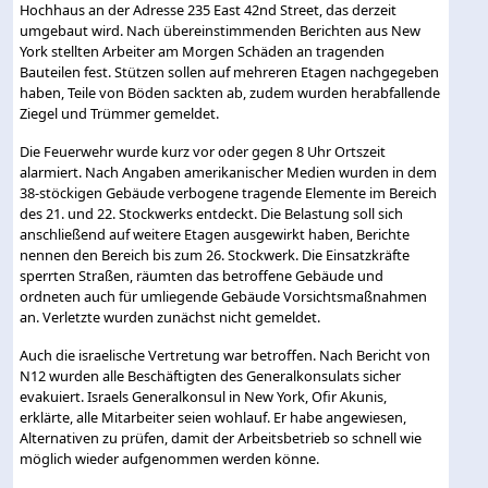
Hochhaus an der Adresse 235 East 42nd Street, das derzeit
umgebaut wird. Nach übereinstimmenden Berichten aus New
York stellten Arbeiter am Morgen Schäden an tragenden
Bauteilen fest. Stützen sollen auf mehreren Etagen nachgegeben
haben, Teile von Böden sackten ab, zudem wurden herabfallende
Ziegel und Trümmer gemeldet.
Die Feuerwehr wurde kurz vor oder gegen 8 Uhr Ortszeit
alarmiert. Nach Angaben amerikanischer Medien wurden in dem
38-stöckigen Gebäude verbogene tragende Elemente im Bereich
des 21. und 22. Stockwerks entdeckt. Die Belastung soll sich
anschließend auf weitere Etagen ausgewirkt haben, Berichte
nennen den Bereich bis zum 26. Stockwerk. Die Einsatzkräfte
sperrten Straßen, räumten das betroffene Gebäude und
ordneten auch für umliegende Gebäude Vorsichtsmaßnahmen
an. Verletzte wurden zunächst nicht gemeldet.
Auch die israelische Vertretung war betroffen. Nach Bericht von
N12 wurden alle Beschäftigten des Generalkonsulats sicher
evakuiert. Israels Generalkonsul in New York, Ofir Akunis,
erklärte, alle Mitarbeiter seien wohlauf. Er habe angewiesen,
Alternativen zu prüfen, damit der Arbeitsbetrieb so schnell wie
möglich wieder aufgenommen werden könne.