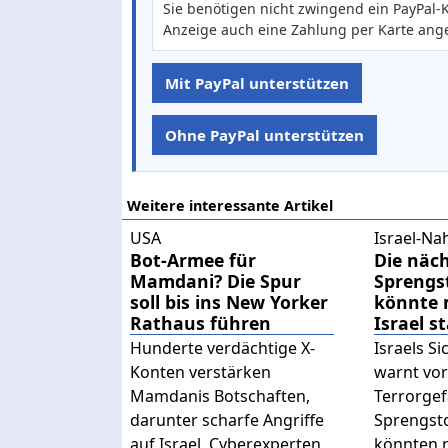
Sie benötigen nicht zwingend ein PayPal-K
Anzeige auch eine Zahlung per Karte ang
Mit PayPal unterstützen
Ohne PayPal unterstützen
Weitere interessante Artikel
USA
Israel-Na
Bot-Armee für
Die näc
Mamdani? Die Spur
Sprengs
soll bis ins New Yorker
könnte 
Rathaus führen
Israel s
Hunderte verdächtige X-
Israels S
Konten verstärken
warnt vor
Mamdanis Botschaften,
Terrorgef
darunter scharfe Angriffe
Sprengst
auf Israel. Cyberexperten
könnten 