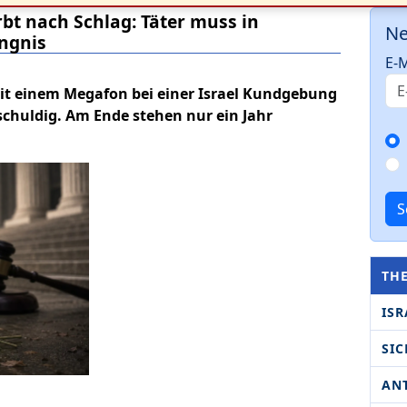
rbt nach Schlag: Täter muss in
Ne
ängnis
E-M
mit einem Megafon bei einer Israel Kundgebung
 schuldig. Am Ende stehen nur ein Jahr
S
TH
ISR
SIC
AN