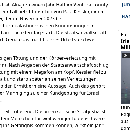
Fattah Alnaji zu einem Jahr Haft im Ventura County
JU
Der Fall betrifft den Tod von Paul Kessler, einem
HA
r, der im November 2023 bei
und pro palästinensischen Kundgebungen in
 am nächsten Tag starb. Die Staatsanwaltschaft
Euro
ert. Genau das macht dieses Urteil so schwer
Irl
Mil
Sym
lässigen Tötung und der Körperverletzung mit
nnt. Nach Angaben der Staatsanwaltschaft schlug
zung mit einem Megafon am Kopf. Kessler fiel zu
lt und starb später an seinen Verletzungen.
gab den Ermittlern eine Aussage. Auch das gehört
cher Mann ging zu einer Kundgebung für Israel
.
Dub
eil irritierend. Die amerikanische Strafjustiz ist
Regi
in dem Menschen für weit weniger folgenschwere
aus 
g ins Gefängnis kommen können, wirkt ein Jahr
geme