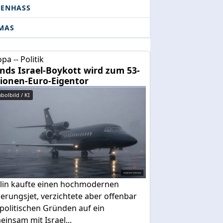
DENHASS
MAS
pa -- Politik
ands Israel-Boykott wird zum 53-
lionen-Euro-Eigentor
bolbild / KI
lin kaufte einen hochmodernen
erungsjet, verzichtete aber offenbar
politischen Gründen auf ein
insam mit Israel...