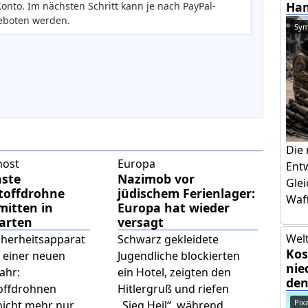
Ham
onto. Im nächsten Schritt kann je nach PayPal-
eboten werden.
Sym
Die
host
Europa
Ent
hste
Nazimob vor
Glei
toffdrohne
jüdischem Ferienlager:
Waff
mitten in
Europa hat wieder
tarten
versagt
Welt
icherheitsapparat
Schwarz gekleidete
Kos
 einer neuen
Jugendliche blockierten
nie
ahr:
ein Hotel, zeigten den
den
offdrohnen
Hitlergruß und riefen
Pix
nicht mehr nur
„Sieg Heil“, während