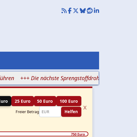
n
+++ Die nächste Sprengstoffdrohne könnte mitten in I
Euro
25 Euro
50 Euro
100 Euro
x
Freier Betrag
Helfen
750 Euro