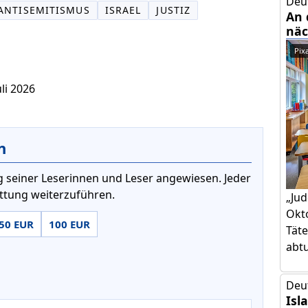
Deu
ANTISEMITISMUS
ISRAEL
JUSTIZ
An 
näc
Pix
uli 2026
n
 seiner Leserinnen und Leser angewiesen. Jeder
attung weiterzuführen.
„Jud
Okto
50 EUR
100 EUR
Täte
abtut
Deu
Isl