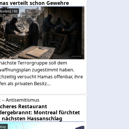
as verteilt schon Gewehre
bolbild / KI
 nächste Terrorgruppe soll dem
waffnungsplan zugestimmt haben.
chzeitig versucht Hamas offenbar, ihre
en als privaten Besitz...
 -- Antisemitismus
cheres Restaurant
dergebrannt: Montreal fürchtet
 nächsten Hassanschlag
abay