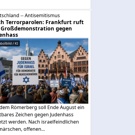
tschland -- Antisemitismus
h Terrorparolen: Frankfurt ruft
 Großdemonstration gegen
enhass
bolbild / KI
 dem Römerberg soll Ende August ein
htbares Zeichen gegen Judenhass
tzt werden. Nach israelfeindlichen
ärschen, offenen...