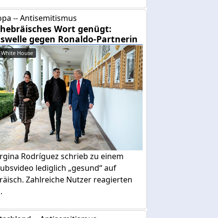
pa -- Antisemitismus
 hebräisches Wort genügt:
swelle gegen Ronaldo-Partnerin
 White House
rgina Rodríguez schrieb zu einem
ubsvideo lediglich „gesund“ auf
äisch. Zahlreiche Nutzer reagierten
.