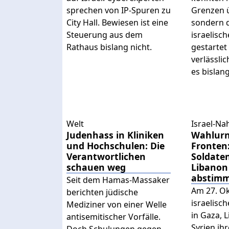
sprechen von IP-Spuren zu
Grenzen 
City Hall. Bewiesen ist eine
sondern d
Steuerung aus dem
israelisc
Rathaus bislang nicht.
gestartet
verlässli
es bislang
Welt
Israel-Na
Judenhass in Kliniken
Wahlurn
und Hochschulen: Die
Fronten:
Verantwortlichen
Soldaten
schauen weg
Libanon
abstim
Seit dem Hamas-Massaker
Am 27. Ok
berichten jüdische
israelisc
Mediziner von einer Welle
in Gaza, 
antisemitischer Vorfälle.
Syrien ih