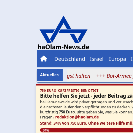
Deutschland
Israel
Europa
eheran will Iran in Angst halten
+++ Bot-Armee für Ma
750 EURO KURZFRISTIG BENÖTIGT
Bitte helfen Sie jetzt - jeder Beitrag zä
haOlam-news.de wird privat getragen und verursacht 
die nächsten laufenden Verpflichtungen zu decken. 
kurzfristig
750 Euro
. Bitte geben Sie, was Sie können
Fragen?
redaktion@haolam.de
Stand: 34% von 750 Euro.
Ohne weitere Hilfe mü
34%