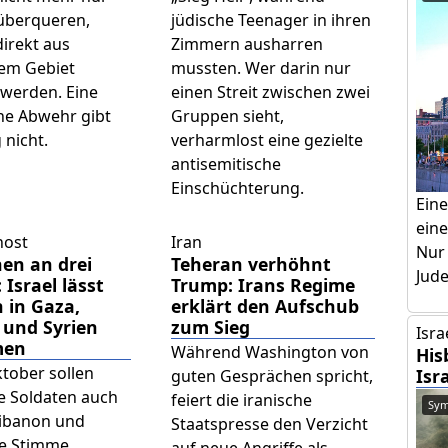
überqueren,
jüdische Teenager in ihren
irekt aus
Zimmern ausharren
hem Gebiet
mussten. Wer darin nur
 werden. Eine
einen Streit zwischen zwei
che Abwehr gibt
Gruppen sieht,
 nicht.
verharmlost eine gezielte
antisemitische
Einschüchterung.
Ein
eine
host
Iran
Nur
en an drei
Teheran verhöhnt
Jud
 Israel lässt
Trump: Irans Regime
 in Gaza,
erklärt den Aufschub
 und Syrien
zum Sieg
Isra
men
Während Washington von
His
tober sollen
Isr
guten Gesprächen spricht,
he Soldaten auch
feiert die iranische
Sym
Libanon und
Staatspresse den Verzicht
re Stimme