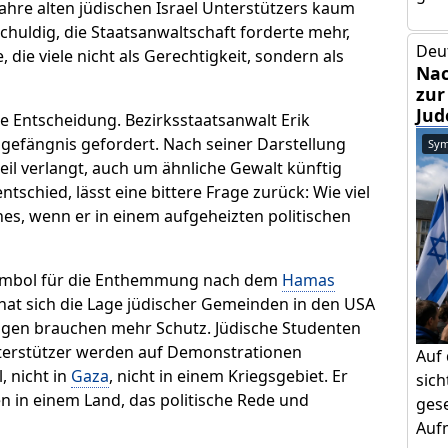
ahre alten jüdischen Israel Unterstützers kaum
schuldig, die Staatsanwaltschaft forderte mehr,
Deu
 die viele nicht als Gerechtigkeit, sondern als
Nac
zur
Jud
die Entscheidung. Bezirksstaatsanwalt Erik
sgefängnis gefordert. Nach seiner Darstellung
Sym
teil verlangt, auch um ähnliche Gewalt künftig
schied, lässt eine bittere Frage zurück: Wie viel
es, wenn er in einem aufgeheizten politischen
Symbol für die Enthemmung nach dem
Hamas
hat sich die Lage jüdischer Gemeinden in den USA
gogen brauchen mehr Schutz. Jüdische Studenten
nterstützer werden auf Demonstrationen
Auf
, nicht in
Gaza
, nicht in einem Kriegsgebiet. Er
sic
ten in einem Land, das politische Rede und
gese
Aufm