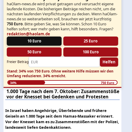
haOlam-news.de wird privat getragen und verursacht eigene
laufende Kosten. Die bisherigen Beiträge reichen nicht, um die
nächsten laufenden Verpflichtungen zu decken. Wenn haOlam-
news.de so weiterarbeiten soll, brauchen wir jetzt kurzfristig
750 Euro
. Bitte geben Sie, was Sie können. Schon 10 Euro
helfen sofort; wer mehr geben kann, hilft besonders. Fragen?
redaktion@haolam.de
10 Euro
25 Euro
50 Euro
100 Euro
Helfen
Freier Betrag
Stand: 34% von 750 Euro.
Ohne weitere Hilfe müssen wir den
Umfang reduzieren.
34% erreicht.
34%
750 Euro
1.000 Tage nach dem 7. Oktober: Zusammenstöße
vor der Knesset bei Gedenken und Protesten
In Israel haben Angehörige, Überlebende und frühere
Geiseln an 1.000 Tage seit dem Hamas-Massaker erinnert.
Vor der Knesset kam es zu Zusammenstößen mit der Polizei,
landesweit liefen Gedenkaktionen.