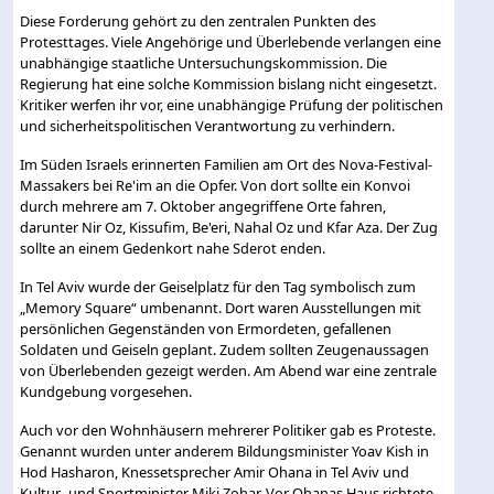
Diese Forderung gehört zu den zentralen Punkten des
Protesttages. Viele Angehörige und Überlebende verlangen eine
unabhängige staatliche Untersuchungskommission. Die
Regierung hat eine solche Kommission bislang nicht eingesetzt.
Kritiker werfen ihr vor, eine unabhängige Prüfung der politischen
und sicherheitspolitischen Verantwortung zu verhindern.
Im Süden Israels erinnerten Familien am Ort des Nova-Festival-
Massakers bei Re'im an die Opfer. Von dort sollte ein Konvoi
durch mehrere am 7. Oktober angegriffene Orte fahren,
darunter Nir Oz, Kissufim, Be'eri, Nahal Oz und Kfar Aza. Der Zug
sollte an einem Gedenkort nahe Sderot enden.
In Tel Aviv wurde der Geiselplatz für den Tag symbolisch zum
„Memory Square“ umbenannt. Dort waren Ausstellungen mit
persönlichen Gegenständen von Ermordeten, gefallenen
Soldaten und Geiseln geplant. Zudem sollten Zeugenaussagen
von Überlebenden gezeigt werden. Am Abend war eine zentrale
Kundgebung vorgesehen.
Auch vor den Wohnhäusern mehrerer Politiker gab es Proteste.
Genannt wurden unter anderem Bildungsminister Yoav Kish in
Hod Hasharon, Knessetsprecher Amir Ohana in Tel Aviv und
Kultur- und Sportminister Miki Zohar. Vor Ohanas Haus richtete