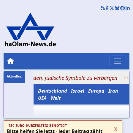
Reisenden, jüdische Symbole zu verbergen
+++ Iran nen
Deutschland
Israel
Europa
Iran
USA
Welt
750 EURO KURZFRISTIG BENÖTIGT
x
Bitte helfen Sie jetzt - jeder Beitrag zählt