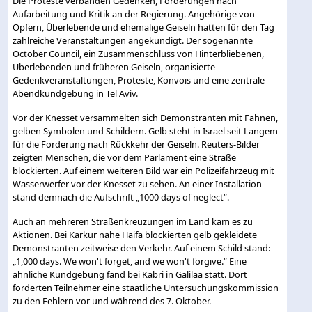
Die Proteste verbanden Gedenken, Forderungen nach
Aufarbeitung und Kritik an der Regierung. Angehörige von
Opfern, Überlebende und ehemalige Geiseln hatten für den Tag
zahlreiche Veranstaltungen angekündigt. Der sogenannte
October Council, ein Zusammenschluss von Hinterbliebenen,
Überlebenden und früheren Geiseln, organisierte
Gedenkveranstaltungen, Proteste, Konvois und eine zentrale
Abendkundgebung in Tel Aviv.
Vor der Knesset versammelten sich Demonstranten mit Fahnen,
gelben Symbolen und Schildern. Gelb steht in Israel seit Langem
für die Forderung nach Rückkehr der Geiseln. Reuters-Bilder
zeigten Menschen, die vor dem Parlament eine Straße
blockierten. Auf einem weiteren Bild war ein Polizeifahrzeug mit
Wasserwerfer vor der Knesset zu sehen. An einer Installation
stand demnach die Aufschrift „1000 days of neglect“.
Auch an mehreren Straßenkreuzungen im Land kam es zu
Aktionen. Bei Karkur nahe Haifa blockierten gelb gekleidete
Demonstranten zeitweise den Verkehr. Auf einem Schild stand:
„1,000 days. We won't forget, and we won't forgive.“ Eine
ähnliche Kundgebung fand bei Kabri in Galiläa statt. Dort
forderten Teilnehmer eine staatliche Untersuchungskommission
zu den Fehlern vor und während des 7. Oktober.