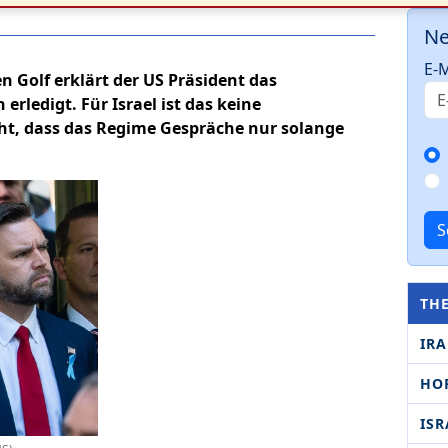
Ne
E-M
 Golf erklärt der US Präsident das
rledigt. Für Israel ist das keine
cht, dass das Regime Gespräche nur solange
S
TH
IR
HO
ISR