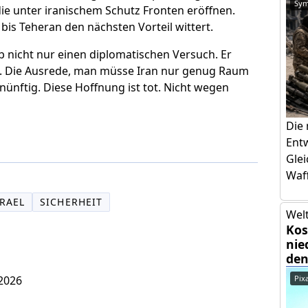
Sym
die unter iranischem Schutz Fronten eröffnen.
is Teheran den nächsten Vorteil wittert.
 nicht nur einen diplomatischen Versuch. Er
. Die Ausrede, man müsse Iran nur genug Raum
nftig. Diese Hoffnung ist tot. Nicht wegen
Die
Ent
Glei
Waff
SRAEL
SICHERHEIT
Welt
Kos
nie
den
 2026
Pix