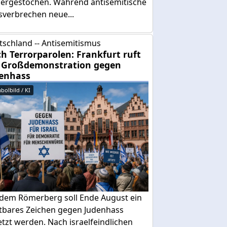
dergestochen. Während antisemitische
sverbrechen neue...
tschland -- Antisemitismus
h Terrorparolen: Frankfurt ruft
 Großdemonstration gegen
enhass
bolbild / KI
 dem Römerberg soll Ende August ein
htbares Zeichen gegen Judenhass
tzt werden. Nach israelfeindlichen