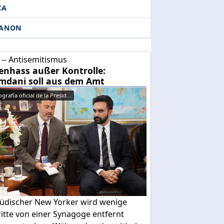
ZA
BANON
-- Antisemitismus
enhass außer Kontrolle:
dani soll aus dem Amt
grafía oficial de la Presid...
 jüdischer New Yorker wird wenige
itte von einer Synagoge entfernt