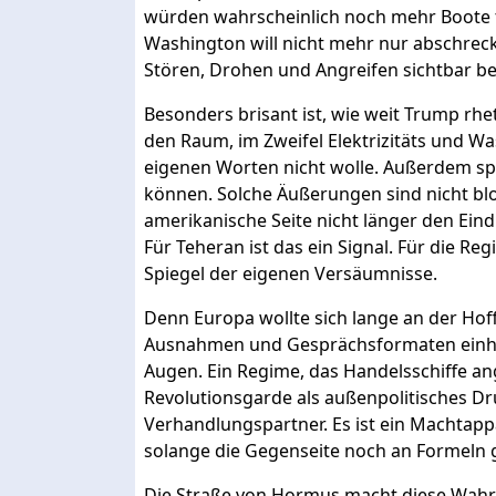
würden wahrscheinlich noch mehr Boote tre
Washington will nicht mehr nur abschreck
Stören, Drohen und Angreifen sichtbar b
Besonders brisant ist, wie weit Trump rheto
den Raum, im Zweifel Elektrizitäts und 
eigenen Worten nicht wolle. Außerdem sp
können. Solche Äußerungen sind nicht bloß
amerikanische Seite nicht länger den Eind
Für Teheran ist das ein Signal. Für die Re
Spiegel der eigenen Versäumnisse.
Denn Europa wollte sich lange an der Hoff
Ausnahmen und Gesprächsformaten einhege
Augen. Ein Regime, das Handelsschiffe an
Revolutionsgarde als außenpolitisches Dru
Verhandlungspartner. Es ist ein Machtappa
solange die Gegenseite noch an Formeln 
Die Straße von Hormus macht diese Wahrhei