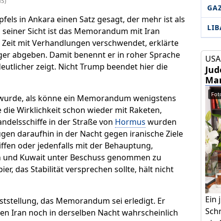
HS)
GA
ls in Ankara einen Satz gesagt, der mehr ist als
LI
s seiner Sicht ist das Memorandum mit Iran
el Zeit mit Verhandlungen verschwendet, erklärte
änger abgeben. Damit benennt er in roher Sprache
USA 
eutlicher zeigt. Nicht Trump beendet hier die
Jud
Mam
Foto
wurde, als könne ein Memorandum wenigstens
 die Wirklichkeit schon wieder mit Raketen,
delsschiffe in der Straße von
Hormus
wurden
ugen daraufhin in der Nacht gegen iranische Ziele
ffen oder jedenfalls mit der Behauptung,
ain und Kuwait unter Beschuss genommen zu
er, das Stabilität versprechen sollte, hält nicht
Ein
eststellung, das Memorandum sei erledigt. Er
Schr
en Iran noch in derselben Nacht wahrscheinlich