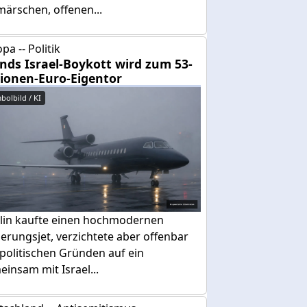
ärschen, offenen...
pa -- Politik
ands Israel-Boykott wird zum 53-
lionen-Euro-Eigentor
bolbild / KI
lin kaufte einen hochmodernen
erungsjet, verzichtete aber offenbar
politischen Gründen auf ein
insam mit Israel...