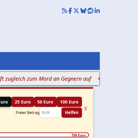
leich zum Mord an Gegnern auf
+++ Judenhass in Klin
Euro
25 Euro
50 Euro
100 Euro
x
Freier Betrag
Helfen
750 Euro