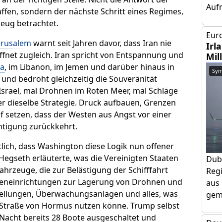
Aufm
ffen, sondern der nächste Schritt eines Regimes,
eug betrachtet.
Euro
erusalem
warnt seit Jahren davor, dass Iran nie
Irl
ffnet zugleich. Iran spricht von Entspannung und
Mil
a
, im Libanon, im Jemen und darüber hinaus in
Sym
t und bedroht gleichzeitig die Souveränität
 Israel, mal Drohnen im Roten Meer, mal Schläge
er dieselbe Strategie. Druck aufbauen, Grenzen
f setzen, dass der Westen aus Angst vor einer
htigung zurückkehrt.
ich, dass Washington diese Logik nun offener
Hegseth erläuterte, was die Vereinigten Staaten
Dub
ahrzeuge, die zur Belästigung der Schifffahrt
Regi
eneinrichtungen zur Lagerung von Drohnen und
aus 
tellungen, Überwachungsanlagen und alles, was
geme
r Straße von Hormus nutzen könne. Trump selbst
Nacht bereits 28 Boote ausgeschaltet und