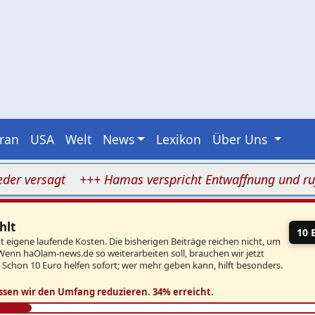
Iran
USA
Welt
News
Lexikon
Über Uns
ersagt
+++ Hamas verspricht Entwaffnung und ruft zug
hlt
10 
eigene laufende Kosten. Die bisherigen Beiträge reichen nicht, um
Wenn haOlam-news.de so weiterarbeiten soll, brauchen wir jetzt
. Schon 10 Euro helfen sofort; wer mehr geben kann, hilft besonders.
ssen wir den Umfang reduzieren.
34% erreicht.