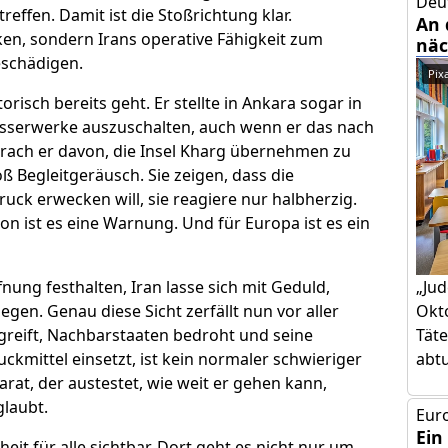
Deu
ffen. Damit ist die Stoßrichtung klar.
An 
en, sondern Irans operative Fähigkeit zum
näc
eschädigen.
Pix
risch bereits geht. Er stellte in Ankara sogar in
Wasserwerke auszuschalten, auch wenn er das nach
rach er davon, die Insel Kharg übernehmen zu
 Begleitgeräusch. Sie zeigen, dass die
ruck erwecken will, sie reagiere nur halbherzig.
gion ist es eine Warnung. Und für Europa ist es ein
„Jud
nung festhalten, Iran lasse sich mit Geduld,
Okto
n. Genau diese Sicht zerfällt nun vor aller
Täte
greift, Nachbarstaaten bedroht und seine
abtut
ckmittel einsetzt, ist kein normaler schwieriger
rat, der austestet, wie weit er gehen kann,
glaubt.
Euro
Ein
t für alle sichtbar. Dort geht es nicht nur um