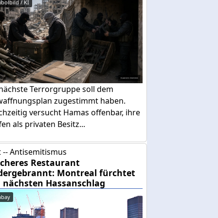
bolbild / KI
 nächste Terrorgruppe soll dem
waffnungsplan zugestimmt haben.
chzeitig versucht Hamas offenbar, ihre
en als privaten Besitz...
 -- Antisemitismus
cheres Restaurant
dergebrannt: Montreal fürchtet
 nächsten Hassanschlag
abay