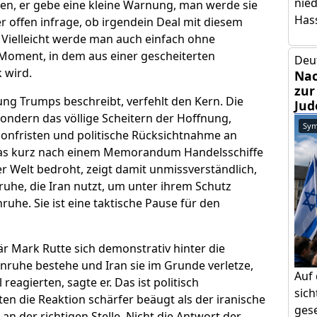
nie
isten, er gebe eine kleine Warnung, man werde sie
Has
 er offen infrage, ob irgendein Deal mit diesem
Vielleicht werde man auch einfach ohne
 Moment, in dem aus einer gescheiterten
Deu
 wird.
Nac
zur
ng Trumps beschreibt, verfehlt den Kern. Die
Jud
 sondern das völlige Scheitern der Hoffnung,
Sym
honfristen und politische Rücksichtnahme an
 das kurz nach einem Memorandum Handelsschiffe
r Welt bedroht, zeigt damit unmissverständlich,
ruhe, die Iran nutzt, um unter ihrem Schutz
ruhe. Sie ist eine taktische Pause für den
r Mark Rutte sich demonstrativ hinter die
nruhe bestehe und Iran sie im Grunde verletze,
Auf
reagierten, sagte er. Das ist politisch
sic
en die Reaktion schärfer beäugt als der iranische
gese
an der richtigen Stelle. Nicht die Antwort der