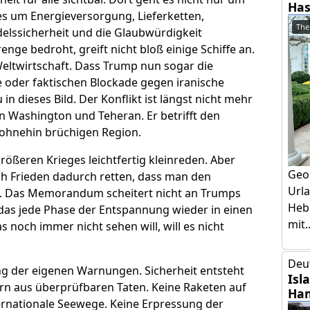
Has
 es um Energieversorgung, Lieferketten,
The
elssicherheit und die Glaubwürdigkeit
nge bedroht, greift nicht bloß einige Schiffe an.
Weltwirtschaft. Dass Trump nun sogar die
e oder faktischen Blockade gegen iranische
in dieses Bild. Der Konflikt ist längst nicht mehr
n Washington und Teheran. Er betrifft den
 ohnehin brüchigen Region.
rößeren Krieges leichtfertig kleinreden. Aber
Geo
 sich Frieden dadurch retten, dass man den
Urla
t. Das Memorandum scheitert nicht an Trumps
Hebr
das jede Phase der Entspannung wieder in einen
mit..
 noch immer nicht sehen will, will es nicht
Deu
gung der eigenen Warnungen. Sicherheit entsteht
Isl
rn aus überprüfbaren Taten. Keine Raketen auf
Ham
ernationale Seewege. Keine Erpressung der