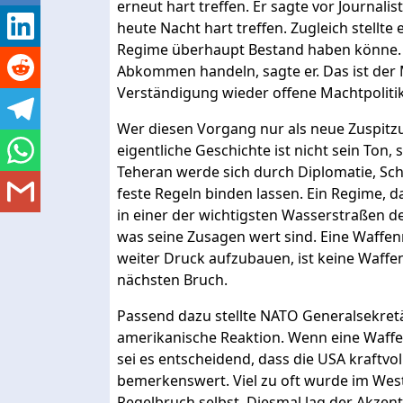
erneut hart treffen. Er sagte vor Journal
heute Nacht hart treffen. Zugleich stellte
Regime überhaupt Bestand haben könne. 
Abkommen handeln, sagte er. Das ist der
Verständigung wieder offene Machtpolitik
Wer diesen Vorgang nur als neue Zuspitzu
eigentliche Geschichte ist nicht sein Ton,
Teheran werde sich durch Diplomatie, Sc
feste Regeln binden lassen. Ein Regime,
in einer der wichtigsten Wasserstraßen de
was seine Zusagen wert sind. Eine Waffen
weiter Druck aufzubauen, ist keine Waffen
nächsten Bruch.
Passend dazu stellte NATO Generalsekretä
amerikanische Reaktion. Wenn eine Waffe
sei es entscheidend, dass die USA kraftvoll 
bemerkenswert. Viel zu oft wurde im West
Regelbruch selbst. Diesmal lag der Akzent 