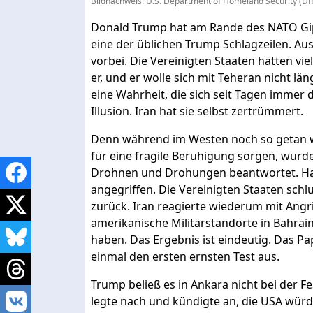
Bildnachweis: U.S. Department of Homeland Security (D
Donald Trump hat am Rande des NATO Gipfe
eine der üblichen Trump Schlagzeilen. Au
vorbei. Die Vereinigten Staaten hätten vi
er, und er wolle sich mit Teheran nicht l
eine Wahrheit, die sich seit Tagen immer d
Illusion. Iran hat sie selbst zertrümmert.
Denn während im Westen noch so getan 
für eine fragile Beruhigung sorgen, wurde
Drohnen und Drohungen beantwortet. Han
angegriffen. Die Vereinigten Staaten schl
zurück. Iran reagierte wiederum mit Angri
amerikanische Militärstandorte in Bahr
haben. Das Ergebnis ist eindeutig. Das Papi
einmal den ersten ernsten Test aus.
Trump beließ es in Ankara nicht bei der F
legte nach und kündigte an, die USA würd