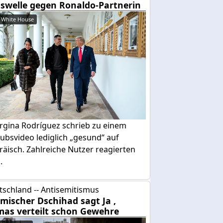
swelle gegen Ronaldo-Partnerin
 White House
rgina Rodríguez schrieb zu einem
ubsvideo lediglich „gesund“ auf
äisch. Zahlreiche Nutzer reagierten
.
tschland -- Antisemitismus
amischer Dschihad sagt Ja ,
as verteilt schon Gewehre