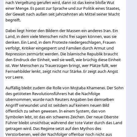
nach Vergeltung gerufen wird, dann ist das keine bloße Wut
einer Menge. Es passt zur Sprache und zur Politik eines Staates,
der Gewalt nach außen seit Jahrzehnten als Mittel seiner Macht
begreift.
Dabei liegt hinter den Bildern der Massen ein anderes Iran. Ein
Land, in dem viele Menschen nicht frei sagen können, was sie
denken. Ein Land, in dem Proteste niedergeschlagen, Frauen
verfolgt, Kritiker eingesperrt und Familien durch Armut und
Repression zermürbt werden. Die Islamische Republik braucht
den Eindruck der Einheit, weil sie weiß, wie brüchig diese Einheit
ist. Wer Menschen zu Trauerzügen bringt, wer Plätze füllt, wer
Fernsehbilder lenkt, zeigt nicht nur Stärke. Er zeigt auch Angst
vor Leere.
Auffällig bleibt zudem die Rolle von Mojtaba Khamenei. Der Sohn
des getöteten Revolutionsführers hat die Nachfolge
übernommen, wurde nach Reuters Angaben bei demselben
Angriff verwundet und ist seitdem auf keinem neuen Bild
öffentlich zu sehen gewesen. In einem System, das von
Symbolen lebt, ist das ein schweres Zeichen. Der neue Oberste
Führer bleibt unsichtbar, während der tote Vater durch das Land
getragen wird. Das Regime setzt auf den Mythos des
Verstorbenen, weil der Nachfolger offenbar noch nicht aus