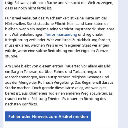
trägt Schwarz, ruft nach Rache und versucht der Welt zu zeigen,
dass es noch nicht fertig ist.
Für Israel bedeutet das: Wachsamkeit ist keine Härte um der
Härte willen. Sie ist staatliche Pflicht. Kein Land kann tatenlos
bleiben, wenn ein Regime seine Vernichtungsrhetorik über Jahre
mit Waffenlieferungen,
Terrorfinanzierung
und regionaler
Kriegführung verbindet. Wer von Israel Zurückhaltung fordert,
muss erklären, welchen Preis er vom eigenen Staat verlangen
würde, wenn eine solche Bedrohung vor der eigenen Grenze
stünde.
Am Ende bleibt von diesem ersten Trauertag vor allem ein Bild:
ein Sarg in Teheran, darüber Fahne und Turban, ringsum
Menschenmengen, aus Lautsprechern religiöse Gesänge und
aus der Menge der Ruf nach Vergeltung. Das Regime will daraus
Stärke machen. Doch gerade diese Härte zeigt, wie wenig es
bereit ist, aus Khameneis Tod einen anderen Weg abzuleiten. Es
trauert nicht in Richtung Frieden. Es trauert in Richtung des
nächsten Konflikts.
Fehler oder Hinweis zum Artikel melden