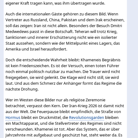
eigener Kraft tragen kann, was ihm übertragen wurde.
Auch die internationalen Gäste gehören zu diesem Bild. Wenn
Vertreter aus Russland, China, Pakistan und dem Irak erscheinen,
soll das zeigen: Iran ist nicht allein. Besonders der Besuch Dmitri
Medwedews passt in diese Botschaft. Teheran will trotz Krieg,
Sanktionen und innerer Erschütterung nicht wie ein isolierter
Staat aussehen, sondern wie der Mittelpunkt eines Lagers, das
Amerika und Israel herausfordert.
Doch die entscheidende Wahrheit bleibt: Khameneis Begräbnis
ist kein Friedenszeichen. Es ist der Versuch, einen toten Führer
noch einmal politisch nutzbar zu machen. Die Trauer wird nicht
freigegeben, sie wird gelenkt. Die Klage wird nicht still, sie wird
laut. Und aus dem Schmerz der Anhänger formt das Regime die
nächste Drohung.
Wer im Westen diese Bilder nur als religiöse Zeremonie
betrachtet, verpasst den Kern. Der Iran-Krieg 2026 ist damit nicht
aus der Welt. Die Feuerpause bleibt empfindlich, die Straße von
Hormus
bleibt ein Druckmittel, die
Revolutionsgarden
bleiben
ein Machtapparat, und die Stellvertreter des Regimes sind nicht
verschwunden. Khamenei ist tot. Aber das System, das er über
Jahrzehnte mit aufgebaut und geschützt hat, steht weiter da. Es