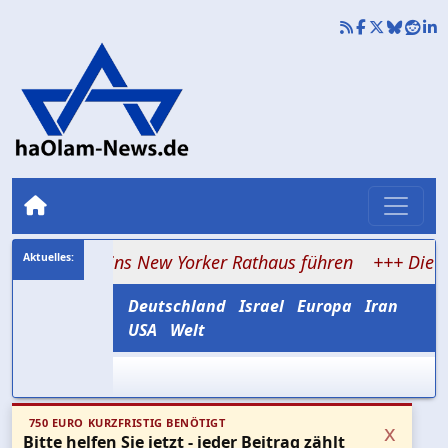
 bis ins New Yorker Rathaus führen
+++ Die nächste Sp
Deutschland
Israel
Europa
Iran
USA
Welt
750 EURO KURZFRISTIG BENÖTIGT
x
Bitte helfen Sie jetzt - jeder Beitrag zählt