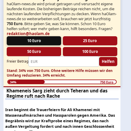
haOlam-news.de wird privat getragen und verursacht eigene
laufende Kosten. Die bisherigen Beiträge reichen nicht, um die
nächsten laufenden Verpflichtungen zu decken. Wenn haOlam-
news.de so weiterarbeiten soll, brauchen wir jetzt kurzfristig
750 Euro
. Bitte geben Sie, was Sie können. Schon 10 Euro
helfen sofort; wer mehr geben kann, hilft besonders. Fragen?
redaktion@haolam.de
10 Euro
25 Euro
50 Euro
100 Euro
Helfen
Freier Betrag
Stand: 34% von 750 Euro.
Ohne weitere Hilfe müssen wir den
Umfang reduzieren.
34% erreicht.
34%
750 Euro
Khameneis Sarg zieht durch Teheran und das
Regime ruft nach Rache
Iran beginnt die Trauerfeiern für Ali Khamenei mit
Massenaufmärschen und Hassparolen gegen Amerika. Das
Begräbnis wird zur Kraftprobe eines Regimes, das nach
außen Vergeltung fordert und nach innen Geschlossenheit