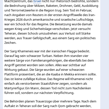
Machtzentrum, das
Israel
nicht nur rhetorisch bedrohte, sondern
die Bedrohung über Milizen, Raketen, Drohnen, Geld, Ausbildung
und Terrornetzwerke in die Region trug. Sein Tod im Februar,
nach Angaben von Reuters in der ersten Angriffswelle des Iran-
Krieges 2026 durch amerikanische und israelische Luftschläge,
war ein Schock für das Regime. Die Beisetzung wurde damals
wegen Krieg und Sicherheitslage verschoben. Jetzt versucht
Teheran, diesen Schock umzudrehen: aus Verlust soll Stärke
werden, aus Trauer Gefolgschaft, aus einem Sarg ein politisches
Zeichen.
Der Sarg Khameneis war mit der iranischen Flagge bedeckt.
Darauf lag sein schwarzer Turban. Neben ihm standen vier
weitere Särge von Familienangehörigen, die ebenfalls bei dem
Angriff getötet worden sein sollen. Alles war sichtbar auf
Wirkung gebaut. Die Särge wurden auf einer schwarzen
Plattform präsentiert, die an die Kaaba in Mekka erinnern sollte.
Das ist keine zufällige Kulisse. Das Regime will Khamenei nicht
einfach als verstorbenen Staatsführer zeigen, sondern als
Märtyrerfigur. Ein Mann, dessen Tod nicht zum Nachdenken
führen soll, sondern zur nächsten Verpflichtung.
Die Behörden planen Trauerzüge über mehrere Tage. Nach dem
Auftakt in Teheran soll der Sarg nach Qom gebracht werden,