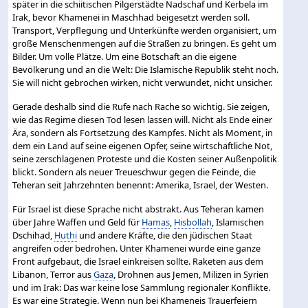
später in die schiitischen Pilgerstädte Nadschaf und Kerbela im
Irak, bevor Khamenei in Maschhad beigesetzt werden soll.
Transport, Verpflegung und Unterkünfte werden organisiert, um
große Menschenmengen auf die Straßen zu bringen. Es geht um
Bilder. Um volle Plätze. Um eine Botschaft an die eigene
Bevölkerung und an die Welt: Die Islamische Republik steht noch.
Sie will nicht gebrochen wirken, nicht verwundet, nicht unsicher.
Gerade deshalb sind die Rufe nach Rache so wichtig. Sie zeigen,
wie das Regime diesen Tod lesen lassen will. Nicht als Ende einer
Ära, sondern als Fortsetzung des Kampfes. Nicht als Moment, in
dem ein Land auf seine eigenen Opfer, seine wirtschaftliche Not,
seine zerschlagenen Proteste und die Kosten seiner Außenpolitik
blickt. Sondern als neuer Treueschwur gegen die Feinde, die
Teheran seit Jahrzehnten benennt: Amerika, Israel, der Westen.
Für Israel ist diese Sprache nicht abstrakt. Aus Teheran kamen
über Jahre Waffen und Geld für
Hamas
,
Hisbollah
, Islamischen
Dschihad,
Huthi
und andere Kräfte, die den jüdischen Staat
angreifen oder bedrohen. Unter Khamenei wurde eine ganze
Front aufgebaut, die Israel einkreisen sollte. Raketen aus dem
Libanon, Terror aus
Gaza
, Drohnen aus Jemen, Milizen in Syrien
und im Irak: Das war keine lose Sammlung regionaler Konflikte.
Es war eine Strategie. Wenn nun bei Khameneis Trauerfeiern