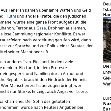
Deu
Isl
kt. Aus Teheran kamen über Jahre Waffen und Geld
Ham
ad,
Huthi
und andere Kräfte, die den jüdischen
amenei wurde eine ganze Front aufgebaut, die
Sym
 Libanon, Terror aus
Gaza
, Drohnen aus Jemen,
ine lose Sammlung regionaler Konflikte. Es war
Trauerfeiern nach Vergeltung gerufen wird, dann
sst zur Sprache und zur Politik eines Staates, der
ttel seiner Macht begreift.
ein anderes Iran. Ein Land, in dem viele
Die
e denken. Ein Land, in dem Proteste
Ent
ker eingesperrt und Familien durch Armut und
Glei
he Republik braucht den Eindruck der Einheit,
Waff
ist. Wer Menschen zu Trauerzügen bringt, wer
 nicht nur Stärke. Er zeigt auch Angst vor Leere.
Euro
taba Khamenei. Der Sohn des getöteten
Naz
bernommen, wurde nach Reuters Angaben bei
Eur