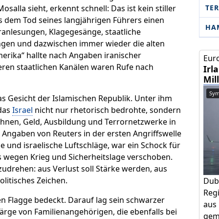
TE
alla sieht, erkennt schnell: Das ist kein stiller
s dem Tod seines langjährigen Führers einen
HA
ranlesungen, Klagegesänge, staatliche
ngen und dazwischen immer wieder die alten
merika“ hallte nach Angaben iranischer
Euro
eren staatlichen Kanälen waren Rufe nach
Irl
Mil
Sym
s Gesicht der Islamischen Republik. Unter ihm
das
Israel
nicht nur rhetorisch bedrohte, sondern
ohnen, Geld, Ausbildung und Terrornetzwerke in
h Angaben von Reuters in der ersten Angriffswelle
 und israelische Luftschläge, war ein Schock für
 wegen Krieg und Sicherheitslage verschoben.
zudrehen: aus Verlust soll Stärke werden, aus
olitisches Zeichen.
Dub
Regi
n Flagge bedeckt. Darauf lag sein schwarzer
aus 
ärge von Familienangehörigen, die ebenfalls bei
geme