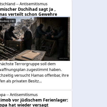
tschland -- Antisemitismus
amischer Dschihad sagt Ja ,
as verteilt schon Gewehre
bolbild / KI
 nächste Terrorgruppe soll dem
waffnungsplan zugestimmt haben.
chzeitig versucht Hamas offenbar, ihre
en als privaten Besitz...
pa -- Antisemitismus
imob vor jüdischem Ferienlager:
opa hat wieder versagt