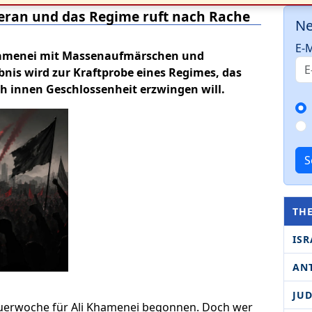
eran und das Regime ruft nach Rache
Ne
E-M
 Khamenei mit Massenaufmärschen und
nis wird zur Kraftprobe eines Regimes, das
h innen Geschlossenheit erzwingen will.
S
TH
ISR
AN
JU
auerwoche für Ali Khamenei begonnen. Doch wer