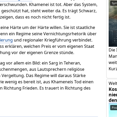
Sym
 verschwunden. Khamenei ist tot. Aber das System,
geschützt hat, steht weiter da. Es trägt Schwarz,
eigen, dass es noch nicht fertig ist.
eine Härte um der Härte willen. Sie ist staatliche
 wenn ein Regime seine Vernichtungsrhetorik über
zierung
und regionaler Kriegführung verbindet.
ss erklären, welchen Preis er vom eigenen Staat
Die 
hung vor der eigenen Grenze stünde.
Mans
weit
 vor allem ein Bild: ein Sarg in Teheran,
Kurz
chenmengen, aus Lautsprechern religiöse
Vergeltung. Das Regime will daraus Stärke
ie wenig es bereit ist, aus Khameneis Tod einen
Welt
n Richtung Frieden. Es trauert in Richtung des
Kos
nie
den
Pix