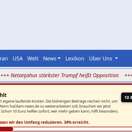
Iran
USA
Welt
News
Lexikon
Über Uns
etanjahus stärkster Trumpf heißt Opposition
+++ Der 
hlt
10 
eigene laufende Kosten. Die bisherigen Beiträge reichen nicht, um
Wenn haOlam-news.de so weiterarbeiten soll, brauchen wir jetzt
. Schon 10 Euro helfen sofort; wer mehr geben kann, hilft besonders.
ssen wir den Umfang reduzieren.
34% erreicht.