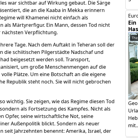
lles war sichtbar auf Wirkung gebaut. Die Särge
sentiert, die an die Kaaba in Mekka erinnern
Euro
s Regime will Khamenei nicht einfach als
Ein
n als Märtyrerfigur. Ein Mann, dessen Tod nicht
Has
 nächsten Verpflichtung.
The
rere Tage. Nach dem Auftakt in Teheran soll der
 die schiitischen Pilgerstädte Nadschaf und
had beigesetzt werden soll. Transport,
ganisiert, um große Menschenmengen auf die
 volle Plätze. Um eine Botschaft an die eigene
he Republik steht noch. Sie will nicht gebrochen
o wichtig. Sie zeigen, wie das Regime diesen Tod
Geo
a, sondern als Fortsetzung des Kampfes. Nicht als
Urla
 Opfer, seine wirtschaftliche Not, seine
Hebr
ner Außenpolitik blickt. Sondern als neuer
mit..
 seit Jahrzehnten benennt: Amerika, Israel, der