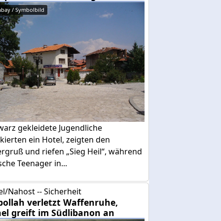
abay / Symbolbild
warz gekleidete Jugendliche
kierten ein Hotel, zeigten den
ergruß und riefen „Sieg Heil“, während
sche Teenager in...
el/Nahost -- Sicherheit
bollah verletzt Waffenruhe,
ael greift im Südlibanon an