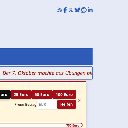
7. Oktober machte aus Übungen bitteren Ernst
+++ His
Euro
25 Euro
50 Euro
100 Euro
x
Freier Betrag
Helfen
750 Euro