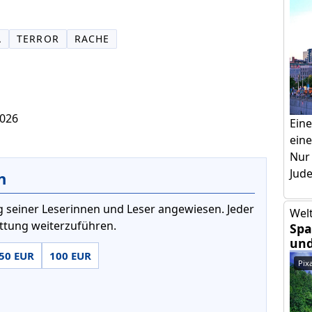
A
TERROR
RACHE
2026
Ein
eine
Nur
Jud
n
 seiner Leserinnen und Leser angewiesen. Jeder
Welt
attung weiterzuführen.
Spa
und
50 EUR
100 EUR
Pix