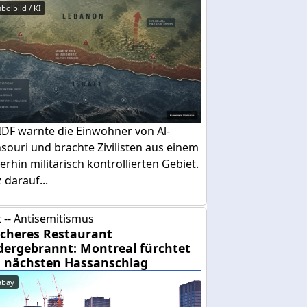
bolbild / KI
IDF warnte die Einwohner von Al-
ouri und brachte Zivilisten aus einem
erhin militärisch kontrollierten Gebiet.
 darauf...
 -- Antisemitismus
cheres Restaurant
dergebrannt: Montreal fürchtet
 nächsten Hassanschlag
abay