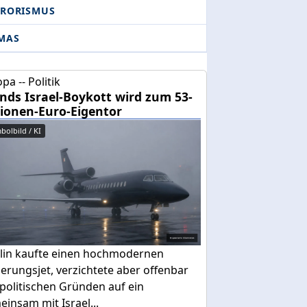
RRORISMUS
MAS
pa -- Politik
ands Israel-Boykott wird zum 53-
lionen-Euro-Eigentor
bolbild / KI
lin kaufte einen hochmodernen
erungsjet, verzichtete aber offenbar
politischen Gründen auf ein
insam mit Israel...