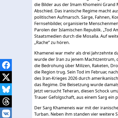
die Bilder aus der Imam Khomeini Grand Mos
Abschied. Das iranische Regime macht au
politischen Aufmarsch. Särge, Fahnen, Ko
Fernsehbilder, organisierte Menschenme
Parolen der Islamischen Republik. „Tod A
Staatsmedien durch die Mosalla. Auf weit
„Rache“ zu hören.
Khamenei war mehr als drei Jahrzehnte da
wurde der Iran zu jenem Machtzentrum, 
die Bedrohung über Milizen, Raketen, Dr
die Region trug. Sein Tod im Februar, nac
des Iran-Krieges 2026 durch amerikanische
das Regime. Die Beisetzung wurde damals
Jetzt versucht Teheran, diesen Schock um
Trauer Gefolgschaft, aus einem Sarg ein p
Der Sarg Khameneis war mit der iranische
Turban. Neben ihm standen vier weitere S