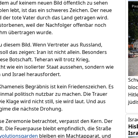
dem auf keinem neuen Bild öffentlich zu sehen
Pix
en lebt, ist das ein schweres Zeichen. Der neue
d der tote Vater durch das Land getragen wird.
storbenen, weil der Nachfolger offenbar noch
 ihm übertragen wurde.
u diesem Bild. Wenn Vertreter aus Russland,
ll das zeigen: Iran ist nicht allein. Besonders
e Botschaft. Teheran will trotz Krieg,
t wie ein isolierter Staat aussehen, sondern wie
 und Israel herausfordert.
Sch
Khameneis Begräbnis ist kein Friedenszeichen. Es
bloc
einmal politisch nutzbar zu machen. Die Trauer
Hitl
e Klage wird nicht still, sie wird laut. Und aus
jüdi
gime die nächste Drohung.
Isra
öse Zeremonie betrachtet, verpasst den Kern. Der
His
lt. Die Feuerpause bleibt empfindlich, die Straße
Isr
volutionsgarden
bleiben ein Machtapparat, und