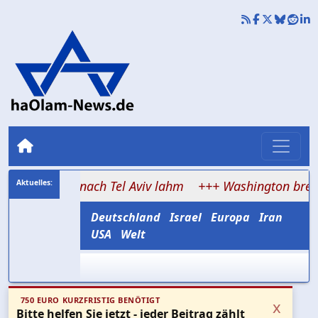
-Flug nach Tel Aviv lahm
+++ Washington bremst Israel,
Deutschland
Israel
Europa
Iran
USA
Welt
750 EURO KURZFRISTIG BENÖTIGT
x
Bitte helfen Sie jetzt - jeder Beitrag zählt