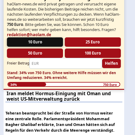
haOlam-news.de wird privat getragen und verursacht eigene
laufende Kosten. Die bisherigen Beiträge reichen nicht, um die
nächsten laufenden Verpflichtungen zu decken. Wenn haOlam-
news.de so weiterarbeiten soll, brauchen wir jetzt kurzfristig
750 Euro
. Bitte geben Sie, was Sie können. Schon 10 Euro
helfen sofort; wer mehr geben kann, hilft besonders. Fragen?
redaktion@haolam.de
10 Euro
25 Euro
50 Euro
100 Euro
Helfen
Freier Betrag
Stand: 34% von 750 Euro.
Ohne weitere Hilfe müssen wir den
Umfang reduzieren.
34% erreicht.
34%
750 Euro
Iran meldet Hormus-Einigung mit Oman und
weist US-Mitverwaltung zurück
Teheran beansprucht bei der Straße von Hormus weiter
eine zentrale Rolle. Parlamentspräsident Mohammad
Bagher Ghalibaf erklärte, Iran und Oman hätten sich auf
Regeln für den Verkehr durch die Meerenge verständigt.