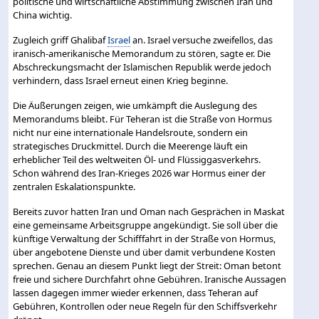
politische und wirtschaftliche Abstimmung zwischen Iran und
China wichtig.
Zugleich griff Ghalibaf
Israel
an. Israel versuche zweifellos, das
iranisch-amerikanische Memorandum zu stören, sagte er. Die
Abschreckungsmacht der Islamischen Republik werde jedoch
verhindern, dass Israel erneut einen Krieg beginne.
Die Äußerungen zeigen, wie umkämpft die Auslegung des
Memorandums bleibt. Für Teheran ist die Straße von Hormus
nicht nur eine internationale Handelsroute, sondern ein
strategisches Druckmittel. Durch die Meerenge läuft ein
erheblicher Teil des weltweiten Öl- und Flüssiggasverkehrs.
Schon während des Iran-Krieges 2026 war Hormus einer der
zentralen Eskalationspunkte.
Bereits zuvor hatten Iran und Oman nach Gesprächen in Maskat
eine gemeinsame Arbeitsgruppe angekündigt. Sie soll über die
künftige Verwaltung der Schifffahrt in der Straße von Hormus,
über angebotene Dienste und über damit verbundene Kosten
sprechen. Genau an diesem Punkt liegt der Streit: Oman betont
freie und sichere Durchfahrt ohne Gebühren. Iranische Aussagen
lassen dagegen immer wieder erkennen, dass Teheran auf
Gebühren, Kontrollen oder neue Regeln für den Schiffsverkehr