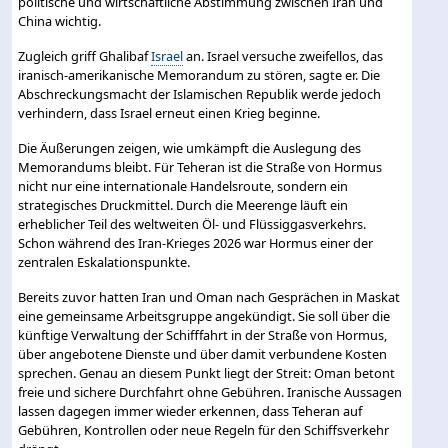
politische und wirtschaftliche Abstimmung zwischen Iran und
China wichtig.
Zugleich griff Ghalibaf
Israel
an. Israel versuche zweifellos, das
iranisch-amerikanische Memorandum zu stören, sagte er. Die
Abschreckungsmacht der Islamischen Republik werde jedoch
verhindern, dass Israel erneut einen Krieg beginne.
Die Äußerungen zeigen, wie umkämpft die Auslegung des
Memorandums bleibt. Für Teheran ist die Straße von Hormus
nicht nur eine internationale Handelsroute, sondern ein
strategisches Druckmittel. Durch die Meerenge läuft ein
erheblicher Teil des weltweiten Öl- und Flüssiggasverkehrs.
Schon während des Iran-Krieges 2026 war Hormus einer der
zentralen Eskalationspunkte.
Bereits zuvor hatten Iran und Oman nach Gesprächen in Maskat
eine gemeinsame Arbeitsgruppe angekündigt. Sie soll über die
künftige Verwaltung der Schifffahrt in der Straße von Hormus,
über angebotene Dienste und über damit verbundene Kosten
sprechen. Genau an diesem Punkt liegt der Streit: Oman betont
freie und sichere Durchfahrt ohne Gebühren. Iranische Aussagen
lassen dagegen immer wieder erkennen, dass Teheran auf
Gebühren, Kontrollen oder neue Regeln für den Schiffsverkehr