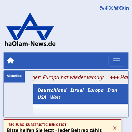
nlager: Europa hat wieder versagt
+++ Hamas verspri
Deutschland
Israel
Europa
Iran
USA
Welt
750 EURO KURZFRISTIG BENÖTIGT
x
Bitte helfen Sie jetzt - jeder Beitrag zählt