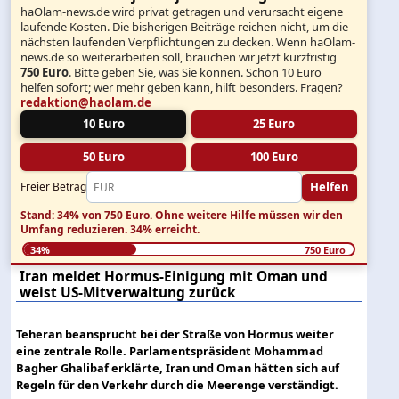
haOlam-news.de wird privat getragen und verursacht eigene
laufende Kosten. Die bisherigen Beiträge reichen nicht, um die
nächsten laufenden Verpflichtungen zu decken. Wenn haOlam-
news.de so weiterarbeiten soll, brauchen wir jetzt kurzfristig
750 Euro
. Bitte geben Sie, was Sie können. Schon 10 Euro
helfen sofort; wer mehr geben kann, hilft besonders. Fragen?
redaktion@haolam.de
10 Euro
25 Euro
50 Euro
100 Euro
Helfen
Freier Betrag
Stand: 34% von 750 Euro.
Ohne weitere Hilfe müssen wir den
Umfang reduzieren.
34% erreicht.
34%
750 Euro
Iran meldet Hormus-Einigung mit Oman und
weist US-Mitverwaltung zurück
Teheran beansprucht bei der Straße von Hormus weiter
eine zentrale Rolle. Parlamentspräsident Mohammad
Bagher Ghalibaf erklärte, Iran und Oman hätten sich auf
Regeln für den Verkehr durch die Meerenge verständigt.