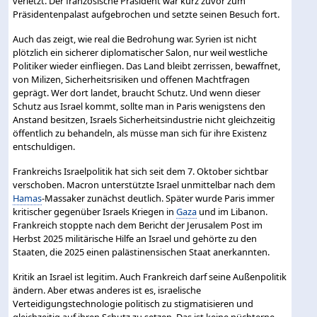
verletzt. Der französische Präsident war kurz zuvor zum
Präsidentenpalast aufgebrochen und setzte seinen Besuch fort.
Auch das zeigt, wie real die Bedrohung war. Syrien ist nicht
plötzlich ein sicherer diplomatischer Salon, nur weil westliche
Politiker wieder einfliegen. Das Land bleibt zerrissen, bewaffnet,
von Milizen, Sicherheitsrisiken und offenen Machtfragen
geprägt. Wer dort landet, braucht Schutz. Und wenn dieser
Schutz aus Israel kommt, sollte man in Paris wenigstens den
Anstand besitzen, Israels Sicherheitsindustrie nicht gleichzeitig
öffentlich zu behandeln, als müsse man sich für ihre Existenz
entschuldigen.
Frankreichs Israelpolitik hat sich seit dem 7. Oktober sichtbar
verschoben. Macron unterstützte Israel unmittelbar nach dem
Hamas
-Massaker zunächst deutlich. Später wurde Paris immer
kritischer gegenüber Israels Kriegen in
Gaza
und im Libanon.
Frankreich stoppte nach dem Bericht der Jerusalem Post im
Herbst 2025 militärische Hilfe an Israel und gehörte zu den
Staaten, die 2025 einen palästinensischen Staat anerkannten.
Kritik an Israel ist legitim. Auch Frankreich darf seine Außenpolitik
ändern. Aber etwas anderes ist es, israelische
Verteidigungstechnologie politisch zu stigmatisieren und