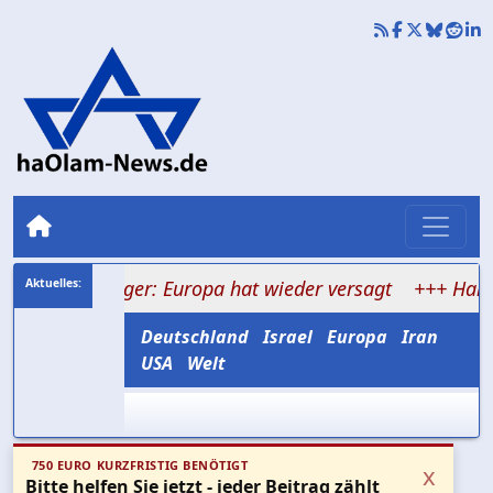
enlager: Europa hat wieder versagt
+++ Hamas verspri
Deutschland
Israel
Europa
Iran
USA
Welt
750 EURO KURZFRISTIG BENÖTIGT
x
Bitte helfen Sie jetzt - jeder Beitrag zählt