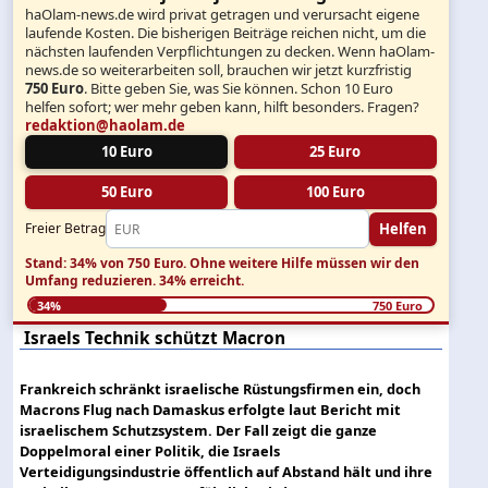
haOlam-news.de wird privat getragen und verursacht eigene
laufende Kosten. Die bisherigen Beiträge reichen nicht, um die
nächsten laufenden Verpflichtungen zu decken. Wenn haOlam-
news.de so weiterarbeiten soll, brauchen wir jetzt kurzfristig
750 Euro
. Bitte geben Sie, was Sie können. Schon 10 Euro
helfen sofort; wer mehr geben kann, hilft besonders. Fragen?
redaktion@haolam.de
10 Euro
25 Euro
50 Euro
100 Euro
Helfen
Freier Betrag
Stand: 34% von 750 Euro.
Ohne weitere Hilfe müssen wir den
Umfang reduzieren.
34% erreicht.
34%
750 Euro
Israels Technik schützt Macron
Frankreich schränkt israelische Rüstungsfirmen ein, doch
Macrons Flug nach Damaskus erfolgte laut Bericht mit
israelischem Schutzsystem. Der Fall zeigt die ganze
Doppelmoral einer Politik, die Israels
Verteidigungsindustrie öffentlich auf Abstand hält und ihre