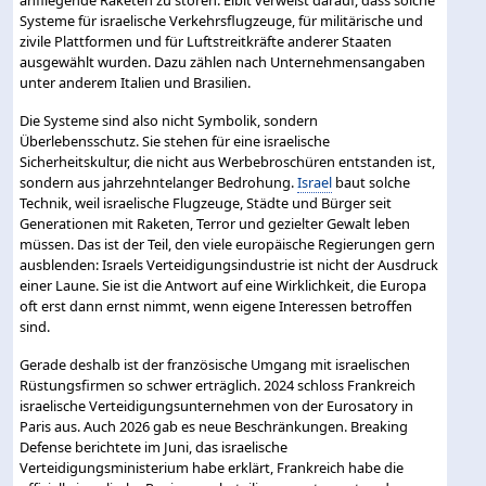
anfliegende Raketen zu stören. Elbit verweist darauf, dass solche
Systeme für israelische Verkehrsflugzeuge, für militärische und
zivile Plattformen und für Luftstreitkräfte anderer Staaten
ausgewählt wurden. Dazu zählen nach Unternehmensangaben
unter anderem Italien und Brasilien.
Die Systeme sind also nicht Symbolik, sondern
Überlebensschutz. Sie stehen für eine israelische
Sicherheitskultur, die nicht aus Werbebroschüren entstanden ist,
sondern aus jahrzehntelanger Bedrohung.
Israel
baut solche
Technik, weil israelische Flugzeuge, Städte und Bürger seit
Generationen mit Raketen, Terror und gezielter Gewalt leben
müssen. Das ist der Teil, den viele europäische Regierungen gern
ausblenden: Israels Verteidigungsindustrie ist nicht der Ausdruck
einer Laune. Sie ist die Antwort auf eine Wirklichkeit, die Europa
oft erst dann ernst nimmt, wenn eigene Interessen betroffen
sind.
Gerade deshalb ist der französische Umgang mit israelischen
Rüstungsfirmen so schwer erträglich. 2024 schloss Frankreich
israelische Verteidigungsunternehmen von der Eurosatory in
Paris aus. Auch 2026 gab es neue Beschränkungen. Breaking
Defense berichtete im Juni, das israelische
Verteidigungsministerium habe erklärt, Frankreich habe die