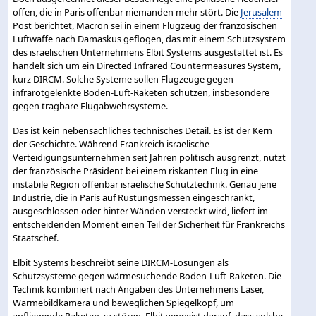
offen, die in Paris offenbar niemanden mehr stört. Die
Jerusalem
Post berichtet, Macron sei in einem Flugzeug der französischen
Luftwaffe nach Damaskus geflogen, das mit einem Schutzsystem
des israelischen Unternehmens Elbit Systems ausgestattet ist. Es
handelt sich um ein Directed Infrared Countermeasures System,
kurz DIRCM. Solche Systeme sollen Flugzeuge gegen
infrarotgelenkte Boden-Luft-Raketen schützen, insbesondere
gegen tragbare Flugabwehrsysteme.
Das ist kein nebensächliches technisches Detail. Es ist der Kern
der Geschichte. Während Frankreich israelische
Verteidigungsunternehmen seit Jahren politisch ausgrenzt, nutzt
der französische Präsident bei einem riskanten Flug in eine
instabile Region offenbar israelische Schutztechnik. Genau jene
Industrie, die in Paris auf Rüstungsmessen eingeschränkt,
ausgeschlossen oder hinter Wänden versteckt wird, liefert im
entscheidenden Moment einen Teil der Sicherheit für Frankreichs
Staatschef.
Elbit Systems beschreibt seine DIRCM-Lösungen als
Schutzsysteme gegen wärmesuchende Boden-Luft-Raketen. Die
Technik kombiniert nach Angaben des Unternehmens Laser,
Wärmebildkamera und beweglichen Spiegelkopf, um