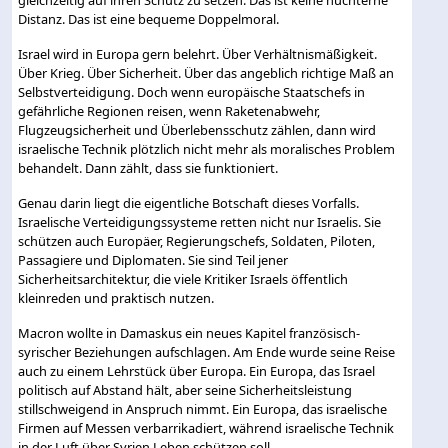
gleichzeitig auf ihren Schutz zu setzen. Das ist keine nüchterne
Distanz. Das ist eine bequeme Doppelmoral.
Israel wird in Europa gern belehrt. Über Verhältnismäßigkeit.
Über Krieg. Über Sicherheit. Über das angeblich richtige Maß an
Selbstverteidigung. Doch wenn europäische Staatschefs in
gefährliche Regionen reisen, wenn Raketenabwehr,
Flugzeugsicherheit und Überlebensschutz zählen, dann wird
israelische Technik plötzlich nicht mehr als moralisches Problem
behandelt. Dann zählt, dass sie funktioniert.
Genau darin liegt die eigentliche Botschaft dieses Vorfalls.
Israelische Verteidigungssysteme retten nicht nur Israelis. Sie
schützen auch Europäer, Regierungschefs, Soldaten, Piloten,
Passagiere und Diplomaten. Sie sind Teil jener
Sicherheitsarchitektur, die viele Kritiker Israels öffentlich
kleinreden und praktisch nutzen.
Macron wollte in Damaskus ein neues Kapitel französisch-
syrischer Beziehungen aufschlagen. Am Ende wurde seine Reise
auch zu einem Lehrstück über Europa. Ein Europa, das Israel
politisch auf Abstand hält, aber seine Sicherheitsleistung
stillschweigend in Anspruch nimmt. Ein Europa, das israelische
Firmen auf Messen verbarrikadiert, während israelische Technik
in der Luft über Syrien Leben schützen soll.