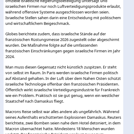
offizielle israelische Regierungsbeteiligung untersagt und
israelischen Firmen nur noch Luftverteidigungsprodukte erlaubt,
während offensive Systeme ausgeschlossen worden seien.
Israelische Stellen sahen darin eine Entscheidung mit politischem
und wirtschaftlichem Beigeschmack.
Globes berichtete zudem, dass israelische Stände auf der
französischen Rüstungsmesse 2026 zugestellt oder abgeschirmt
wurden. Die Maßnahme folgte auf die umfassenden
französischen Einschränkungen gegen israelische Firmen im Jahr
2024.
Man muss diesen Gegensatz nicht künstlich zuspitzen. Er steht
von selbst im Raum. In Paris werden israelische Firmen politisch
auf Abstand gehalten. In der Luft über dem Nahen Osten schützt
israelische Technologie offenbar den französischen Präsidenten.
Öffentlich wirkt israelische Verteidigungsindustrie für Frankreich
wie ein Problem. Praktisch ist sie gut genug, wenn ein westlicher
Staatschef nach Damaskus fliegt.
Macrons Reise selbst war alles andere als ungefährlich. Während
seines Aufenthalts erschütterten Explosionen Damaskus. Reuters
berichtete, zwei Bomben seien nahe dem Hotel detoniert, in dem
Macron übernachtet hatte. Mindestens 18 Menschen wurden