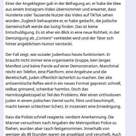
Einer der Angeklagten gab in der Befragung an, er habe die Idee
aus einem Instagram-Video übernommen und erwartet, dass
Hunderte oder Tausende Nutzer das Video auf TikTok sehen
würden. Zugleich behauptete er, er habe gedacht, die jüdische
Gemeinschaft werde das lustig finden. Das ist keine
Entschuldigung. Es ist eher ein Blick in eine neue Rohheit, in der
Demütigung als „Content“ verkleidet wird und der Täter sich
hinter angeblichem Humor versteckt.
Der Fall zeigt, wie sozialer Judenhass heute funktioniert. Er
braucht nicht immer eine organisierte Gruppe, kein langes
Manifest und keine Parole auf einer Demonstration. Manchmal
reicht ein Telefon, eine Plattform, eine Angelrute und die
Bereitschaft, Juden öffentlich lächerlich zu machen. Der alte
antisemitische Reflex wird in ein neues Format gepresst: schnell,
teilbar, grinsend, scheinbar harmlos. Doch das
Harmlosigkeitsspiel ist Teil des Problems. Wer einen orthodoxen
Juden in einem jüdischen Viertel sucht, filmt und beschimpft,
macht keinen schlechten Scherz. Er inszeniert eine Erniedrigung.
Dass die Polizei schnell reagierte, verdient Anerkennung. Die
Männer versuchten nach Angaben der Metropolitan Police zu
fliehen, wurden aber rasch festgenommen. Innerhalb von
weniger als 48 Stunden waren sie angeklagt und verurteilt. Auch