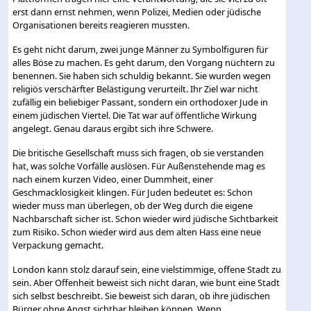
erst dann ernst nehmen, wenn Polizei, Medien oder jüdische
Organisationen bereits reagieren mussten.
Es geht nicht darum, zwei junge Männer zu Symbolfiguren für
alles Böse zu machen. Es geht darum, den Vorgang nüchtern zu
benennen. Sie haben sich schuldig bekannt. Sie wurden wegen
religiös verschärfter Belästigung verurteilt. Ihr Ziel war nicht
zufällig ein beliebiger Passant, sondern ein orthodoxer Jude in
einem jüdischen Viertel. Die Tat war auf öffentliche Wirkung
angelegt. Genau daraus ergibt sich ihre Schwere.
Die britische Gesellschaft muss sich fragen, ob sie verstanden
hat, was solche Vorfälle auslösen. Für Außenstehende mag es
nach einem kurzen Video, einer Dummheit, einer
Geschmacklosigkeit klingen. Für Juden bedeutet es: Schon
wieder muss man überlegen, ob der Weg durch die eigene
Nachbarschaft sicher ist. Schon wieder wird jüdische Sichtbarkeit
zum Risiko. Schon wieder wird aus dem alten Hass eine neue
Verpackung gemacht.
London kann stolz darauf sein, eine vielstimmige, offene Stadt zu
sein. Aber Offenheit beweist sich nicht daran, wie bunt eine Stadt
sich selbst beschreibt. Sie beweist sich daran, ob ihre jüdischen
Bürger ohne Angst sichtbar bleiben können. Wenn