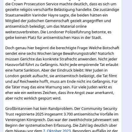
die Crown Prosecution Service machte deutlich, dass es sich um
gezielte religiös verschärfte Belästigung handelte. Die zuständige
Staatsanwältin Varinder Hayre sagte, die beiden hätten ein
Mitglied der jüdischen Gemeinschaft gezielt angegriffen und
antisemitisch beleidigt, um das Material online
weiterzuverbreiten. Die Londoner Polizeiführung betonte, es
gebe keinen Platz für antisemitischen Hass in der Stadt.
Doch genau hier beginnt die berechtigte Frage: Welche Botschaft
sendet eine sechs Wochen lange Bewährungsstrafe? Natürlich
müssen Gerichte das konkrete Strafrecht anwenden. Nicht jeder
Hassvorfall führt zu Gefängnis. Nicht jede empörende Tat erlaubt
eine harte Sanktion. Aber der Eindruck bleibt: Wer Juden in
London gezielt aufsucht, sie antisemitisch belästigt, die Tat filmt
und auf Reichweite hofft, muss am Ende nicht ins Gefängnis. Für
die Täter mag das eine Warnung sein. Für viele Juden wirkt es
eher wie ein weiteres Zeichen, dass ihre Angst zwar anerkannt,
aber nicht wirklich gespürt wird.
Großbritannien hat kein Randproblem. Der Community Security
Trust registrierte 2025 insgesamt 3.700 antisemitische Vorfälle im
Vereinigten Königreich. Das war der zweithöchste Jahreswert seit
Beginn der systematischen Erfassung. Die Zahl lag deutlich über
dem Niveau vor dem
7. Oktober 2023
. Besonders auffällig ist der