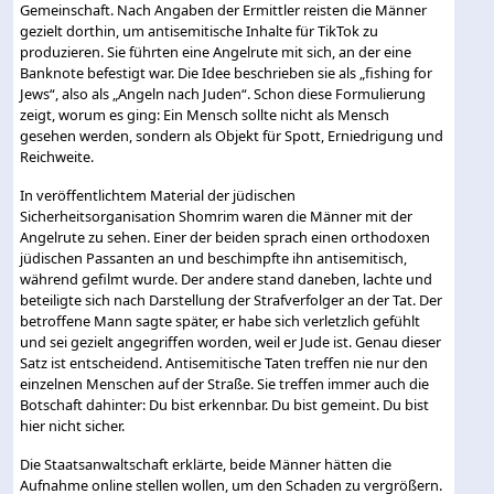
Gemeinschaft. Nach Angaben der Ermittler reisten die Männer
gezielt dorthin, um antisemitische Inhalte für TikTok zu
produzieren. Sie führten eine Angelrute mit sich, an der eine
Banknote befestigt war. Die Idee beschrieben sie als „fishing for
Jews“, also als „Angeln nach Juden“. Schon diese Formulierung
zeigt, worum es ging: Ein Mensch sollte nicht als Mensch
gesehen werden, sondern als Objekt für Spott, Erniedrigung und
Reichweite.
In veröffentlichtem Material der jüdischen
Sicherheitsorganisation Shomrim waren die Männer mit der
Angelrute zu sehen. Einer der beiden sprach einen orthodoxen
jüdischen Passanten an und beschimpfte ihn antisemitisch,
während gefilmt wurde. Der andere stand daneben, lachte und
beteiligte sich nach Darstellung der Strafverfolger an der Tat. Der
betroffene Mann sagte später, er habe sich verletzlich gefühlt
und sei gezielt angegriffen worden, weil er Jude ist. Genau dieser
Satz ist entscheidend. Antisemitische Taten treffen nie nur den
einzelnen Menschen auf der Straße. Sie treffen immer auch die
Botschaft dahinter: Du bist erkennbar. Du bist gemeint. Du bist
hier nicht sicher.
Die Staatsanwaltschaft erklärte, beide Männer hätten die
Aufnahme online stellen wollen, um den Schaden zu vergrößern.