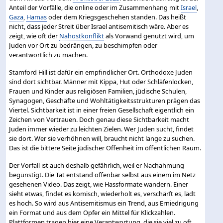
Anteil der Vorfälle, die online oder im Zusammenhang mit
Israel
,
Gaza
,
Hamas
oder dem Kriegsgeschehen standen. Das heißt
nicht, dass jeder Streit über Israel antisemitisch wäre. Aber es
zeigt, wie oft der
Nahostkonflikt
als Vorwand genutzt wird, um
Juden vor Ort zu bedrängen, zu beschimpfen oder
verantwortlich zu machen.
Stamford Hill ist dafür ein empfindlicher Ort. Orthodoxe Juden
sind dort sichtbar. Männer mit Kippa, Hut oder Schläfenlocken,
Frauen und Kinder aus religiösen Familien, jüdische Schulen,
Synagogen, Geschäfte und Wohltätigkeitsstrukturen prägen das
Viertel. Sichtbarkeit ist in einer freien Gesellschaft eigentlich ein
Zeichen von Vertrauen. Doch genau diese Sichtbarkeit macht
Juden immer wieder zu leichten Zielen. Wer Juden sucht, findet
sie dort. Wer sie verhöhnen will, braucht nicht lange zu suchen.
Das ist die bittere Seite jüdischer Offenheit im öffentlichen Raum.
Der Vorfall ist auch deshalb gefährlich, weil er Nachahmung
begünstigt. Die Tat entstand offenbar selbst aus einem im Netz
gesehenen Video. Das zeigt, wie Hassformate wandern. Einer
sieht etwas, findet es komisch, wiederholt es, verschärft es, lädt
es hoch. So wird aus Antisemitismus ein Trend, aus Erniedrigung
ein Format und aus dem Opfer ein Mittel für Klickzahlen.
Plattformen tragen hier eine Verantwortung, die sie viel zu oft