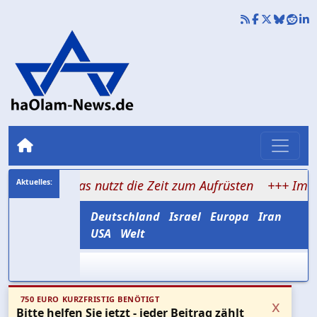
amas nutzt die Zeit zum Aufrüsten
+++ Im Schatten des
Deutschland
Israel
Europa
Iran
USA
Welt
750 EURO KURZFRISTIG BENÖTIGT
x
Bitte helfen Sie jetzt - jeder Beitrag zählt