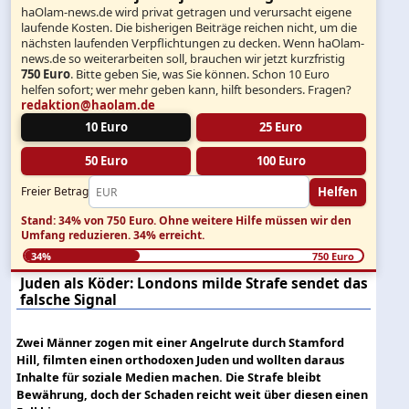
haOlam-news.de wird privat getragen und verursacht eigene
laufende Kosten. Die bisherigen Beiträge reichen nicht, um die
nächsten laufenden Verpflichtungen zu decken. Wenn haOlam-
news.de so weiterarbeiten soll, brauchen wir jetzt kurzfristig
750 Euro
. Bitte geben Sie, was Sie können. Schon 10 Euro
helfen sofort; wer mehr geben kann, hilft besonders. Fragen?
redaktion@haolam.de
10 Euro
25 Euro
50 Euro
100 Euro
Helfen
Freier Betrag
Stand: 34% von 750 Euro.
Ohne weitere Hilfe müssen wir den
Umfang reduzieren.
34% erreicht.
34%
750 Euro
Juden als Köder: Londons milde Strafe sendet das
falsche Signal
Zwei Männer zogen mit einer Angelrute durch Stamford
Hill, filmten einen orthodoxen Juden und wollten daraus
Inhalte für soziale Medien machen. Die Strafe bleibt
Bewährung, doch der Schaden reicht weit über diesen einen