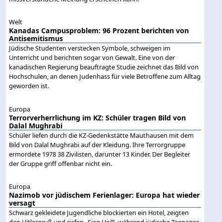
Welt
Kanadas Campusproblem: 96 Prozent berichten von
Antisemitismus
Jüdische Studenten verstecken Symbole, schweigen im
Unterricht und berichten sogar von Gewalt. Eine von der
kanadischen Regierung beauftragte Studie zeichnet das Bild von
Hochschulen, an denen Judenhass für viele Betroffene zum Alltag
geworden ist.
Europa
Terrorverherrlichung im KZ: Schüler tragen Bild von
Dalal Mughrabi
Schüler liefen durch die KZ-Gedenkstätte Mauthausen mit dem
Bild von Dalal Mughrabi auf der Kleidung. Ihre Terrorgruppe
ermordete 1978 38 Zivilisten, darunter 13 Kinder. Der Begleiter
der Gruppe griff offenbar nicht ein.
Europa
Nazimob vor jüdischem Ferienlager: Europa hat wieder
versagt
Schwarz gekleidete Jugendliche blockierten ein Hotel, zeigten
den Hitlergruß und riefen „Sieg Heil“, während jüdische Teenager