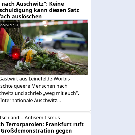
 nach Auschwitz“: Keine
schuldigung kann diesen Satz
fach auslöschen
bolbild / KI
Gastwirt aus Leinefelde-Worbis
schte queere Menschen nach
chwitz und schrieb „weg mit euch“.
Internationale Auschwitz...
tschland -- Antisemitismus
h Terrorparolen: Frankfurt ruft
 Großdemonstration gegen