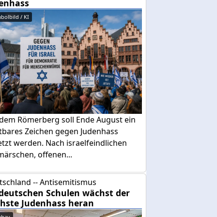
enhass
bolbild / KI
 dem Römerberg soll Ende August ein
htbares Zeichen gegen Judenhass
tzt werden. Nach israelfeindlichen
ärschen, offenen...
tschland -- Antisemitismus
deutschen Schulen wächst der
hste Judenhass heran
abay