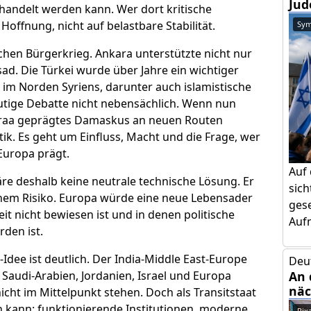
Jud
ehandelt werden kann. Wer dort kritische
offnung, nicht auf belastbare Stabilität.
Sym
chen Bürgerkrieg. Ankara unterstützte nicht nur
d. Die Türkei wurde über Jahre ein wichtiger
im Norden Syriens, darunter auch islamistische
eutige Debatte nicht nebensächlich. Wenn nun
araa geprägtes Damaskus an neuen Routen
tik. Es geht um Einfluss, Macht und die Frage, wer
Europa prägt.
Auf
äre deshalb keine neutrale technische Lösung. Er
sic
ohem Risiko. Europa würde eine neue Lebensader
gese
it nicht bewiesen ist und in denen politische
Aufm
den ist.
dee ist deutlich. Der India-Middle East-Europe
Deu
 Saudi-Arabien, Jordanien, Israel und Europa
An 
näc
icht im Mittelpunkt stehen. Doch als Transitstaat
ten kann: funktionierende Institutionen, moderne
Pix