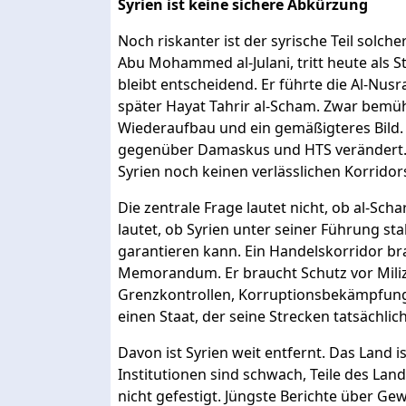
Syrien ist keine sichere Abkürzung
Noch riskanter ist der syrische Teil solch
Abu Mohammed al-Julani, tritt heute als S
bleibt entscheidend. Er führte die Al-Nus
später Hayat Tahrir al-Scham. Zwar bemü
Wiederaufbau und ein gemäßigteres Bild.
gegenüber Damaskus und HTS verändert.
Syrien noch keinen verlässlichen Korridor
Die zentrale Frage lautet nicht, ob al-Scha
lautet, ob Syrien unter seiner Führung st
garantieren kann. Ein Handelskorridor bra
Memorandum. Er braucht Schutz vor Milize
Grenzkontrollen, Korruptionsbekämpfung,
einen Staat, der seine Strecken tatsächlich
Davon ist Syrien weit entfernt. Das Land i
Institutionen sind schwach, Teile des Lan
nicht gefestigt. Jüngste Berichte über Gew