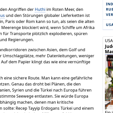
IND
den Angriffen der
Huthi
im Roten Meer, den
RU­
VE
us
und den Störungen globaler Lieferketten ist
in, Paris oder Rom kann so tun, als seien die alten
US
 Meerenge blockiert wird, wenn Schiffe um Afrika
für Transporte plötzlich explodieren, spüren
und Regierungen.
USA 
Jud
andkorridoren zwischen Asien, dem Golf und
Mam
r Umschlagplätze, mehr Datenleitungen, weniger
Foto
Auf dem Papier klingt das wie eine vernünftige
ch eine sichere Route. Man kann eine gefährliche
tzen. Genau das droht bei Plänen, die den
anien, Syrien und die Türkei nach Europa führen
bestimmte Seewege entlasten. Sie würde Europa
 abhängig machen, denen man kritische
uen sollte: Recep Tayyip Erdogans Türkei und einem
Ein