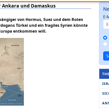
er Ankara und Damaskus
Ne
E-M
hängiger von Hormus, Suez und dem Roten
dogans Türkei und ein fragiles Syrien könnte
 Europa entkommen will.
S
TH
ISR
SIC
AN