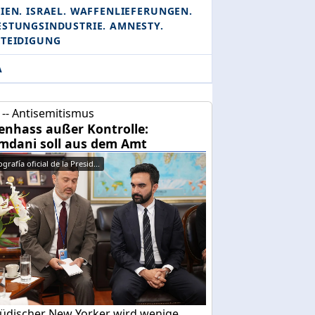
IEN. ISRAEL. WAFFENLIEFERUNGEN.
ESTUNGSINDUSTRIE. AMNESTY.
RTEIDIGUNG
A
-- Antisemitismus
enhass außer Kontrolle:
dani soll aus dem Amt
grafía oficial de la Presid...
 jüdischer New Yorker wird wenige