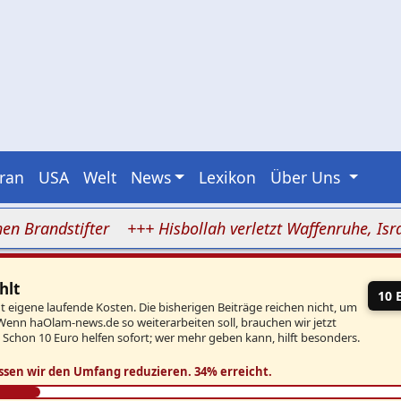
Iran
USA
Welt
News
Lexikon
Über Uns
andstifter
+++ Hisbollah verletzt Waffenruhe, Israel gr
hlt
10 
eigene laufende Kosten. Die bisherigen Beiträge reichen nicht, um
Wenn haOlam-news.de so weiterarbeiten soll, brauchen wir jetzt
. Schon 10 Euro helfen sofort; wer mehr geben kann, hilft besonders.
ssen wir den Umfang reduzieren.
34% erreicht.