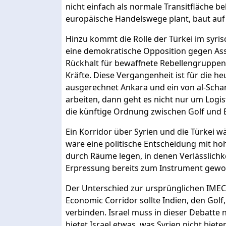
nicht einfach als normale Transitfläche b
europäische Handelswege plant, baut auf H
Hinzu kommt die Rolle der Türkei im syris
eine demokratische Opposition gegen Assa
Rückhalt für bewaffnete Rebellengruppen 
Kräfte. Diese Vergangenheit ist für die h
ausgerechnet Ankara und ein von al-Sch
arbeiten, dann geht es nicht nur um Logis
die künftige Ordnung zwischen Golf und 
Ein Korridor über Syrien und die Türkei w
wäre eine politische Entscheidung mit h
durch Räume legen, in denen Verlässlichke
Erpressung bereits zum Instrument gewor
Der Unterschied zur ursprünglichen IMEC-I
Economic Corridor sollte Indien, den Golf,
verbinden. Israel muss in dieser Debatte n
bietet Israel etwas, was Syrien nicht bie