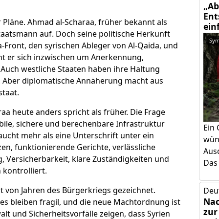
„Ab
Ent
er Pläne. Ahmad al-Scharaa, früher bekannt als
ein
taatsmann auf. Doch seine politische Herkunft
Sym
ra-Front, den syrischen Ableger von Al-Qaida, und
ht er sich inzwischen um Anerkennung,
 Auch westliche Staaten haben ihre Haltung
 Aber diplomatische Annäherung macht aus
staat.
raa heute anders spricht als früher. Die Frage
abile, sichere und berechenbare Infrastruktur
Ein 
ucht mehr als eine Unterschrift unter ein
wün
n, funktionierende Gerichte, verlässliche
Aus
 Versicherbarkeit, klare Zuständigkeiten und
Das 
 kontrolliert.
st von Jahren des Bürgerkriegs gezeichnet.
Deu
Nac
des bleiben fragil, und die neue Machtordnung ist
zur
alt und Sicherheitsvorfälle zeigen, dass Syrien