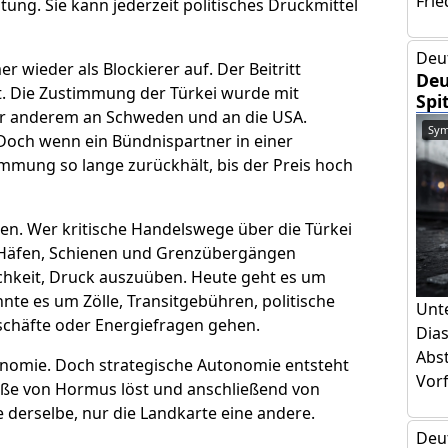
Frie
ltung. Sie kann jederzeit politisches Druckmittel
Deu
 wieder als Blockierer auf. Der Beitritt
Deu
 Die Zustimmung der Türkei wurde mit
Spi
er anderem an Schweden und an die USA.
Sym
. Doch wenn ein Bündnispartner in einer
immung so lange zurückhält, bis der Preis hoch
en. Wer kritische Handelswege über die Türkei
en Häfen, Schienen und Grenzübergängen
ichkeit, Druck auszuüben. Heute geht es um
te es um Zölle, Transitgebühren, politische
Unt
chäfte oder Energiefragen gehen.
Dia
Abs
onomie. Doch strategische Autonomie entsteht
Vorf
raße von Hormus löst und anschließend von
derselbe, nur die Landkarte eine andere.
Deu