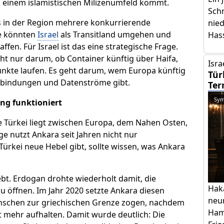
s einem islamistischen Milizenumfeld kommt.
Schr
ss in der Region mehrere konkurrierende
nie
ie könnten
Israel
als Transitland umgehen und
Has
fen. Für Israel ist das eine strategische Frage.
ht nur darum, ob Container künftig über Haifa,
Isra
kte laufen. Es geht darum, wem Europa künftig
Tür
erbindungen und Datenströme gibt.
Ter
Sym
ung funktioniert
e Türkei liegt zwischen Europa, dem Nahen Osten,
 nutzt Ankara seit Jahren nicht nur
 Türkei neue Hebel gibt, sollte wissen, was Ankara
ebt. Erdogan drohte wiederholt damit, die
Hak
 öffnen. Im Jahr 2020 setzte Ankara diesen
neu
enschen zur griechischen Grenze zogen, nachdem
Ham
cht mehr aufhalten. Damit wurde deutlich: Die