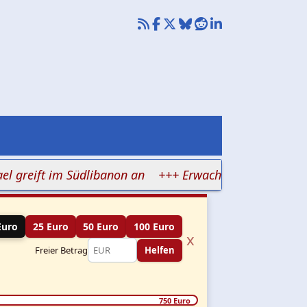
eift im Südlibanon an
+++ Erwachsene drillen Kinder au
Euro
25 Euro
50 Euro
100 Euro
x
Freier Betrag
Helfen
750 Euro