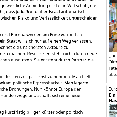
nge westliche Anbindung und eine Wirtschaft, die
ht, dass jede Route über Israel automatisch
zwischen Risiko und Verlässlichkeit unterscheiden
USA und Europa werden am Ende vermutlich
in Staat will sich nur auf einen Weg verlassen.
echnet die unsichersten Akteure zu
n zu machen. Resilienz entsteht nicht durch neue
„Jud
hen ausnutzen. Sie entsteht durch Partner, die
Okto
Täte
abtut
n, Risiken zu spät ernst zu nehmen. Man hielt
bekam politische Erpressbarkeit. Man lagerte
ische Drohungen. Nun könnte Europa den
Euro
Ein
 Handelswege und schafft sich eine neue
Has
The
 kurzfristig billiger, kürzer oder politisch