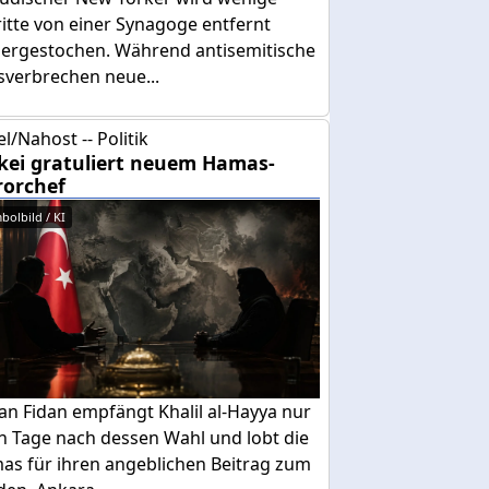
itte von einer Synagoge entfernt
dergestochen. Während antisemitische
sverbrechen neue...
el/Nahost -- Politik
kei gratuliert neuem Hamas-
rorchef
bolbild / KI
an Fidan empfängt Khalil al-Hayya nur
n Tage nach dessen Wahl und lobt die
as für ihren angeblichen Beitrag zum