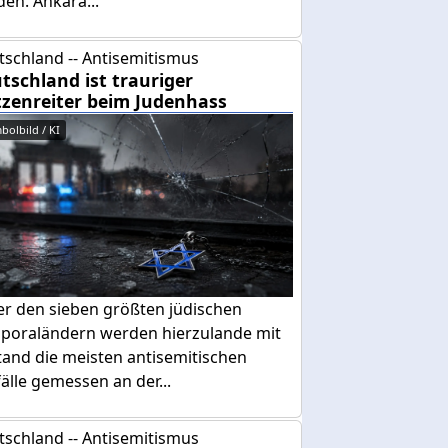
den. Ankara...
tschland -- Antisemitismus
tschland ist trauriger
tzenreiter beim Judenhass
bolbild / KI
er den sieben größten jüdischen
sporaländern werden hierzulande mit
tand die meisten antisemitischen
älle gemessen an der...
tschland -- Antisemitismus