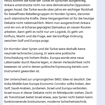
Hinzu kommt die Rolle der Türkei im syrischen Bürgerkrieg.
Ankara unterstützte nicht nur eine demokratische Opposition
gegen Assad. Die Türkei wurde über Jahre ein wichtiger Rückhalt
für bewaffnete Rebellengruppen im Norden Syriens, darunter
auch islamistische Kräfte. Diese Vergangenheit ist für die heutige
Debatte nicht nebensächlich. Wenn nun ausgerechnet Ankara
und ein von al-Scharaa geprägtes Damaskus an neuen Routen
arbeiten, dann geht es nicht nur um Logistik. Es geht um
Einfluss, Macht und die Frage, wer die künftige Ordnung
zwischen Golf und Europa prägt.
Ein Korridor über Syrien und die Türkei wäre deshalb keine
neutrale technische Lösung. Er wäre eine politische
Entscheidung mit hohem Risiko. Europa würde eine neue
Lebensader durch Räume legen, in denen Verlässlichkeit nicht
bewiesen ist und in denen politische Erpressung bereits zum
Instrument geworden ist.
Der Unterschied zur ursprünglichen IMEC-Idee ist deutlich. Der
India-Middle East-Europe Economic Corridor sollte Indien, den
Golf, Saudi-Arabien, Jordanien, Israel und Europa verbinden.
Israel muss in dieser Debatte nicht im Mittelpunkt stehen. Doch
als Transitstaat bietet Israel etwas, was Syrien nicht bieten kann:
funktionierende Institutionen, moderne Sicherheitstechnik,