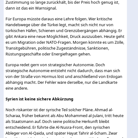
Zustimmung so lange zurückhält, bis der Preis hoch genug ist,
dann ist das ein Warnsignal.
Für Europa müsste daraus eine Lehre folgen. Wer kritische
Handelswege über die Türkei legt, macht sich nicht nur von
türkischen Häfen, Schienen und Grenzübergängen abhängig. Er
gibt Ankara eine neue Möglichkeit, Druck auszuüben. Heute geht
es um Migration oder NATO-Fragen. Morgen könnte es um Zölle,
Transitgebühren, politische Zugeständnisse, Sanktionen,
Rüstungsgeschäfte oder Energiefragen gehen.
Europa redet gern von strategischer Autonomie. Doch
strategische Autonomie entsteht nicht dadurch, dass man sich
von der Straße von Hormus löst und anschließend von Erdogan
abhängig macht. Der Fehler wäre derselbe, nur die Landkarte
eine andere.
Syrien ist keine sichere Abkürzung
Noch riskanter ist der syrische Teil solcher Pläne. Ahmad al-
Scharaa, früher bekannt als Abu Mohammed al-Julani, tritt heute
als Staatsmann auf. Doch seine politische Herkunft bleibt
entscheidend. Er führte die Al-Nusra-Front, den syrischen
Ableger von Al-Qaida, und später Hayat Tahrir al-Scham. Zwar