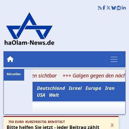
 Leben sichtbar
+++ Galgen gegen den nächsten Aufstan
Deutschland
Israel
Europa
Iran
USA
Welt
750 EURO KURZFRISTIG BENÖTIGT
x
Bitte helfen Sie jetzt - jeder Beitrag zählt