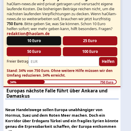
haOlam-news.de wird privat getragen und verursacht eigene
laufende Kosten. Die bisherigen Beiträge reichen nicht, um die
nächsten laufenden Verpflichtungen zu decken. Wenn haOlam-
news.de so weiterarbeiten soll, brauchen wir jetzt kurzfristig
750 Euro
. Bitte geben Sie, was Sie können. Schon 10 Euro
helfen sofort; wer mehr geben kann, hilft besonders. Fragen?
redaktion@haolam.de
10 Euro
25 Euro
50 Euro
100 Euro
Helfen
Freier Betrag
Stand: 34% von 750 Euro.
Ohne weitere Hilfe müssen wir den
Umfang reduzieren.
34% erreicht.
34%
750 Euro
Europas nächste Falle führt über Ankara und
Damaskus
Neue Handelswege sollen Europa unabhängiger von
Hormus, Suez und dem Roten Meer machen. Doch ein
Korridor über Erdogans Türkei und ein fragiles Syrien könnte
genau die Erpressbarkeit schaffen, der Europa entkommen