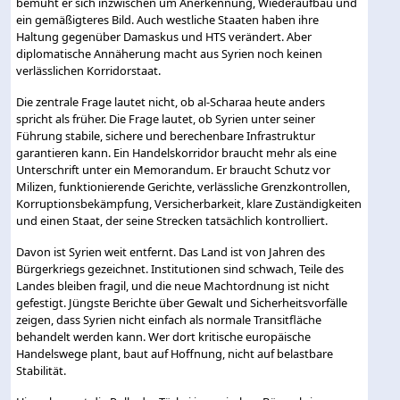
bemüht er sich inzwischen um Anerkennung, Wiederaufbau und
ein gemäßigteres Bild. Auch westliche Staaten haben ihre
Haltung gegenüber Damaskus und HTS verändert. Aber
diplomatische Annäherung macht aus Syrien noch keinen
verlässlichen Korridorstaat.
Die zentrale Frage lautet nicht, ob al-Scharaa heute anders
spricht als früher. Die Frage lautet, ob Syrien unter seiner
Führung stabile, sichere und berechenbare Infrastruktur
garantieren kann. Ein Handelskorridor braucht mehr als eine
Unterschrift unter ein Memorandum. Er braucht Schutz vor
Milizen, funktionierende Gerichte, verlässliche Grenzkontrollen,
Korruptionsbekämpfung, Versicherbarkeit, klare Zuständigkeiten
und einen Staat, der seine Strecken tatsächlich kontrolliert.
Davon ist Syrien weit entfernt. Das Land ist von Jahren des
Bürgerkriegs gezeichnet. Institutionen sind schwach, Teile des
Landes bleiben fragil, und die neue Machtordnung ist nicht
gefestigt. Jüngste Berichte über Gewalt und Sicherheitsvorfälle
zeigen, dass Syrien nicht einfach als normale Transitfläche
behandelt werden kann. Wer dort kritische europäische
Handelswege plant, baut auf Hoffnung, nicht auf belastbare
Stabilität.