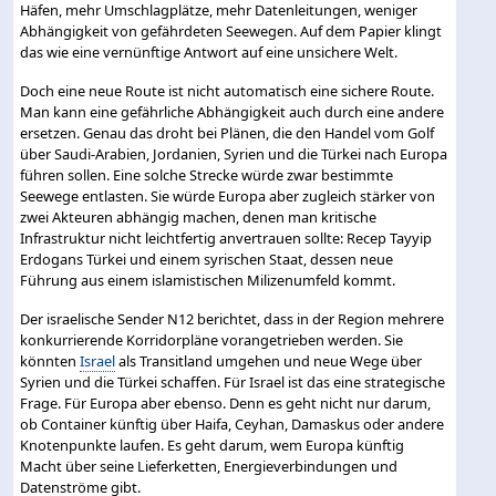
Häfen, mehr Umschlagplätze, mehr Datenleitungen, weniger
Abhängigkeit von gefährdeten Seewegen. Auf dem Papier klingt
das wie eine vernünftige Antwort auf eine unsichere Welt.
Doch eine neue Route ist nicht automatisch eine sichere Route.
Man kann eine gefährliche Abhängigkeit auch durch eine andere
ersetzen. Genau das droht bei Plänen, die den Handel vom Golf
über Saudi-Arabien, Jordanien, Syrien und die Türkei nach Europa
führen sollen. Eine solche Strecke würde zwar bestimmte
Seewege entlasten. Sie würde Europa aber zugleich stärker von
zwei Akteuren abhängig machen, denen man kritische
Infrastruktur nicht leichtfertig anvertrauen sollte: Recep Tayyip
Erdogans Türkei und einem syrischen Staat, dessen neue
Führung aus einem islamistischen Milizenumfeld kommt.
Der israelische Sender N12 berichtet, dass in der Region mehrere
konkurrierende Korridorpläne vorangetrieben werden. Sie
könnten
Israel
als Transitland umgehen und neue Wege über
Syrien und die Türkei schaffen. Für Israel ist das eine strategische
Frage. Für Europa aber ebenso. Denn es geht nicht nur darum,
ob Container künftig über Haifa, Ceyhan, Damaskus oder andere
Knotenpunkte laufen. Es geht darum, wem Europa künftig
Macht über seine Lieferketten, Energieverbindungen und
Datenströme gibt.