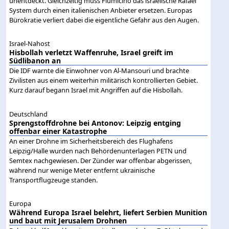
unentdeckt. Gleichzeitig muss Fiumicino das israelische Rafael
System durch einen italienischen Anbieter ersetzen. Europas
Bürokratie verliert dabei die eigentliche Gefahr aus den Augen.
Israel-Nahost
Hisbollah verletzt Waffenruhe, Israel greift im
Südlibanon an
Die IDF warnte die Einwohner von Al-Mansouri und brachte
Zivilisten aus einem weiterhin militärisch kontrollierten Gebiet.
Kurz darauf begann Israel mit Angriffen auf die Hisbollah.
Deutschland
Sprengstoffdrohne bei Antonov: Leipzig entging
offenbar einer Katastrophe
An einer Drohne im Sicherheitsbereich des Flughafens
Leipzig/Halle wurden nach Behördenunterlagen PETN und
Semtex nachgewiesen. Der Zünder war offenbar abgerissen,
während nur wenige Meter entfernt ukrainische
Transportflugzeuge standen.
Europa
Während Europa Israel belehrt, liefert Serbien Munition
und baut mit Jerusalem Drohnen