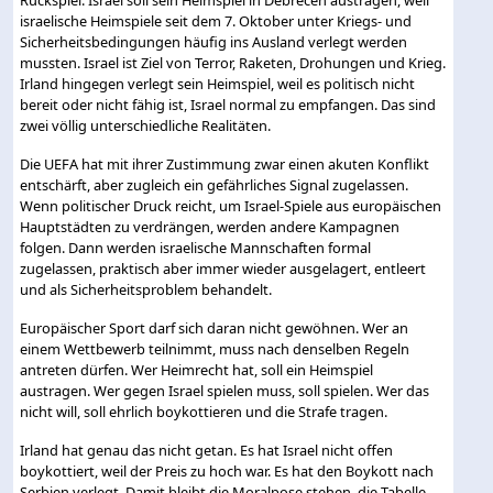
israelische Heimspiele seit dem 7. Oktober unter Kriegs- und
Sicherheitsbedingungen häufig ins Ausland verlegt werden
mussten. Israel ist Ziel von Terror, Raketen, Drohungen und Krieg.
Irland hingegen verlegt sein Heimspiel, weil es politisch nicht
bereit oder nicht fähig ist, Israel normal zu empfangen. Das sind
zwei völlig unterschiedliche Realitäten.
Die UEFA hat mit ihrer Zustimmung zwar einen akuten Konflikt
entschärft, aber zugleich ein gefährliches Signal zugelassen.
Wenn politischer Druck reicht, um Israel-Spiele aus europäischen
Hauptstädten zu verdrängen, werden andere Kampagnen
folgen. Dann werden israelische Mannschaften formal
zugelassen, praktisch aber immer wieder ausgelagert, entleert
und als Sicherheitsproblem behandelt.
Europäischer Sport darf sich daran nicht gewöhnen. Wer an
einem Wettbewerb teilnimmt, muss nach denselben Regeln
antreten dürfen. Wer Heimrecht hat, soll ein Heimspiel
austragen. Wer gegen Israel spielen muss, soll spielen. Wer das
nicht will, soll ehrlich boykottieren und die Strafe tragen.
Irland hat genau das nicht getan. Es hat Israel nicht offen
boykottiert, weil der Preis zu hoch war. Es hat den Boykott nach
Serbien verlegt. Damit bleibt die Moralpose stehen, die Tabelle