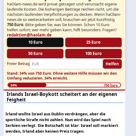
haOlam-news.de wird privat getragen und verursacht eigene
laufende Kosten. Die bisherigen Beiträge reichen nicht, um die
nächsten laufenden Verpflichtungen zu decken. Wenn haOlam-
news.de so weiterarbeiten soll, brauchen wir jetzt kurzfristig
750 Euro
. Bitte geben Sie, was Sie können. Schon 10 Euro
helfen sofort; wer mehr geben kann, hilft besonders. Fragen?
redaktion@haolam.de
10 Euro
25 Euro
50 Euro
100 Euro
Helfen
Freier Betrag
Stand: 34% von 750 Euro.
Ohne weitere Hilfe müssen wir den
Umfang reduzieren.
34% erreicht.
34%
750 Euro
Irlands Israel-Boykott scheitert an der eigenen
Feigheit
Irland wollte Israel aus Dublin verdrängen, aber die
sportliche Strafe nicht zahlen. Nun wird das Spiel nach
Serbien verlegt. Die Botschaft ist klar: Israel soll markiert
werden, Irland aber keinen Preis tragen.