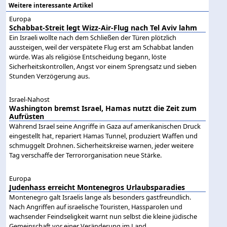
Weitere interessante Artikel
Europa
Schabbat-Streit legt Wizz-Air-Flug nach Tel Aviv lahm
Ein Israeli wollte nach dem Schließen der Türen plötzlich
aussteigen, weil der verspätete Flug erst am Schabbat landen
würde. Was als religiöse Entscheidung begann, löste
Sicherheitskontrollen, Angst vor einem Sprengsatz und sieben
Stunden Verzögerung aus.
Israel-Nahost
Washington bremst Israel, Hamas nutzt die Zeit zum
Aufrüsten
Während Israel seine Angriffe in Gaza auf amerikanischen Druck
eingestellt hat, repariert Hamas Tunnel, produziert Waffen und
schmuggelt Drohnen. Sicherheitskreise warnen, jeder weitere
Tag verschaffe der Terrororganisation neue Stärke.
Europa
Judenhass erreicht Montenegros Urlaubsparadies
Montenegro galt Israelis lange als besonders gastfreundlich.
Nach Angriffen auf israelische Touristen, Hassparolen und
wachsender Feindseligkeit warnt nun selbst die kleine jüdische
Gemeinschaft vor einer Veränderung im Land.