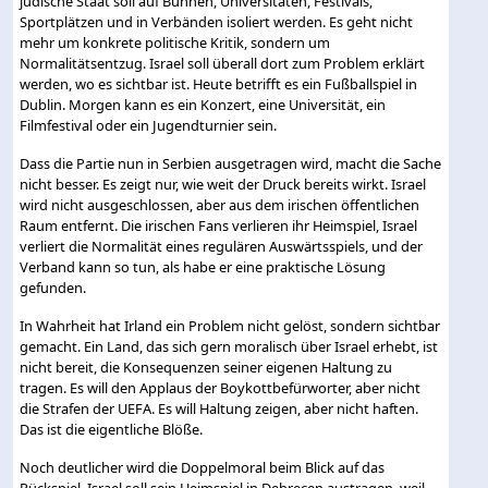
jüdische Staat soll auf Bühnen, Universitäten, Festivals,
Sportplätzen und in Verbänden isoliert werden. Es geht nicht
mehr um konkrete politische Kritik, sondern um
Normalitätsentzug. Israel soll überall dort zum Problem erklärt
werden, wo es sichtbar ist. Heute betrifft es ein Fußballspiel in
Dublin. Morgen kann es ein Konzert, eine Universität, ein
Filmfestival oder ein Jugendturnier sein.
Dass die Partie nun in Serbien ausgetragen wird, macht die Sache
nicht besser. Es zeigt nur, wie weit der Druck bereits wirkt. Israel
wird nicht ausgeschlossen, aber aus dem irischen öffentlichen
Raum entfernt. Die irischen Fans verlieren ihr Heimspiel, Israel
verliert die Normalität eines regulären Auswärtsspiels, und der
Verband kann so tun, als habe er eine praktische Lösung
gefunden.
In Wahrheit hat Irland ein Problem nicht gelöst, sondern sichtbar
gemacht. Ein Land, das sich gern moralisch über Israel erhebt, ist
nicht bereit, die Konsequenzen seiner eigenen Haltung zu
tragen. Es will den Applaus der Boykottbefürworter, aber nicht
die Strafen der UEFA. Es will Haltung zeigen, aber nicht haften.
Das ist die eigentliche Blöße.
Noch deutlicher wird die Doppelmoral beim Blick auf das
Rückspiel. Israel soll sein Heimspiel in Debrecen austragen, weil