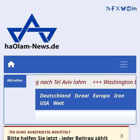
ir-Flug nach Tel Aviv lahm
+++ Washington bremst Israe
Deutschland
Israel
Europa
Iran
USA
Welt
750 EURO KURZFRISTIG BENÖTIGT
x
Bitte helfen Sie jetzt - jeder Beitrag zählt