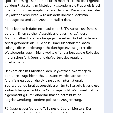
sportlich besiegt, sondern politisch markiert. Nicht das Ergebnis
auf dem Platz steht im Mittelpunkt, sondern die Frage, ob Israel
überhaupt normal empfangen werden darf. Das ist der Kern des
Boykottdenkens: Israel wird aus dem üblichen Maßstab
herausgelöst und zum Ausnahmefall erklärt.
Irland kann sich dabei nicht auf einen UEFA-Ausschluss Israels
berufen. Einen solchen Ausschluss gibt es nicht. Andere
Mannschaften treten weiter gegen Israel an. Die FAI hatte zwar
selbst gefordert, die UEFA solle Israel suspendieren, doch
solange diese Forderung nicht durchgesetzt ist, gelten die
Wettbewerbsregeln. Irland wollte offenbar beides: die Rolle des
moralischen Anklägers und die Vorteile des regulären
Spielbetriebs.
Der Vergleich mit Russland, den Boykottbefürworter gern
bemühen, trägt hier nicht. Russland wurde nach seinem
Angriffskrieg gegen die Ukraine durch internationale
Sportverbände breit ausgeschlossen. Im Fall Israel gibt es diese
einheitliche sportrechtliche Grundlage nicht. Wer Israel trotzdem
eigenmächtig zum Sonderfall macht, betreibt keine
Regelanwendung, sondern politische Ausgrenzung.
Für Israel ist der Vorgang Teil eines größeren Musters. Der