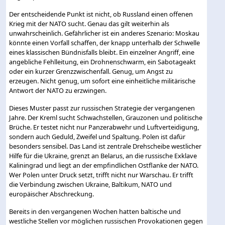
Der entscheidende Punkt ist nicht, ob Russland einen offenen
Krieg mit der NATO sucht. Genau das gilt weiterhin als
unwahrscheinlich. Gefährlicher ist ein anderes Szenario: Moskau
könnte einen Vorfall schaffen, der knapp unterhalb der Schwelle
eines klassischen Bündnisfalls bleibt. Ein einzelner Angriff, eine
angebliche Fehlleitung, ein Drohnenschwarm, ein Sabotageakt
oder ein kurzer Grenzzwischenfall. Genug, um Angst zu
erzeugen. Nicht genug, um sofort eine einheitliche militärische
Antwort der NATO zu erzwingen.
Dieses Muster passt zur russischen Strategie der vergangenen
Jahre. Der Kreml sucht Schwachstellen, Grauzonen und politische
Brüche. Er testet nicht nur Panzerabwehr und Luftverteidigung,
sondern auch Geduld, Zweifel und Spaltung. Polen ist dafür
besonders sensibel. Das Land ist zentrale Drehscheibe westlicher
Hilfe für die Ukraine, grenzt an Belarus, an die russische Exklave
Kaliningrad und liegt an der empfindlichen Ostflanke der NATO.
Wer Polen unter Druck setzt, trifft nicht nur Warschau. Er trifft
die Verbindung zwischen Ukraine, Baltikum, NATO und
europäischer Abschreckung.
Bereits in den vergangenen Wochen hatten baltische und
westliche Stellen vor möglichen russischen Provokationen gegen