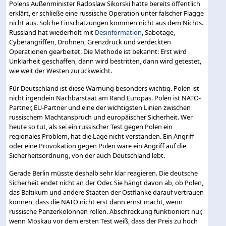
Polens Außenminister Radoslaw Sikorski hatte bereits öffentlich
erklärt, er schließe eine russische Operation unter falscher Flagge
nicht aus. Solche Einschätzungen kommen nicht aus dem Nichts.
Russland hat wiederholt mit
Desinformation
, Sabotage,
Cyberangriffen, Drohnen, Grenzdruck und verdeckten
Operationen gearbeitet. Die Methode ist bekannt: Erst wird
Unklarheit geschaffen, dann wird bestritten, dann wird getestet,
wie weit der Westen zurückweicht.
Für Deutschland ist diese Warnung besonders wichtig. Polen ist
nicht irgendein Nachbarstaat am Rand Europas. Polen ist NATO-
Partner, EU-Partner und eine der wichtigsten Linien zwischen
russischem Machtanspruch und europäischer Sicherheit. Wer
heute so tut, als sei ein russischer Test gegen Polen ein
regionales Problem, hat die Lage nicht verstanden. Ein Angriff
oder eine Provokation gegen Polen wäre ein Angriff auf die
Sicherheitsordnung, von der auch Deutschland lebt.
Gerade Berlin müsste deshalb sehr klar reagieren. Die deutsche
Sicherheit endet nicht an der Oder. Sie hängt davon ab, ob Polen,
das Baltikum und andere Staaten der Ostflanke darauf vertrauen
können, dass die NATO nicht erst dann ernst macht, wenn
russische Panzerkolonnen rollen. Abschreckung funktioniert nur,
wenn Moskau vor dem ersten Test weiß, dass der Preis zu hoch