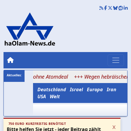
ende ohne Atomdeal
+++ Wegen hebräischen Akzents abg
Deutschland
Israel
Europa
Iran
USA
Welt
750 EURO KURZFRISTIG BENÖTIGT
x
Bitte helfen Sie jetzt - jeder Beitrag zählt