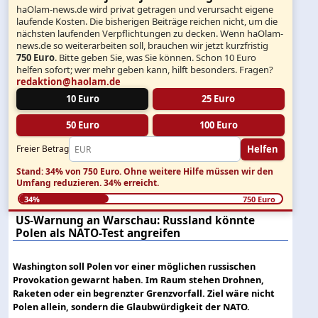
haOlam-news.de wird privat getragen und verursacht eigene
laufende Kosten. Die bisherigen Beiträge reichen nicht, um die
nächsten laufenden Verpflichtungen zu decken. Wenn haOlam-
news.de so weiterarbeiten soll, brauchen wir jetzt kurzfristig
750 Euro
. Bitte geben Sie, was Sie können. Schon 10 Euro
helfen sofort; wer mehr geben kann, hilft besonders. Fragen?
redaktion@haolam.de
10 Euro
25 Euro
50 Euro
100 Euro
Helfen
Freier Betrag
Stand: 34% von 750 Euro.
Ohne weitere Hilfe müssen wir den
Umfang reduzieren.
34% erreicht.
34%
750 Euro
US-Warnung an Warschau: Russland könnte
Polen als NATO-Test angreifen
Washington soll Polen vor einer möglichen russischen
Provokation gewarnt haben. Im Raum stehen Drohnen,
Raketen oder ein begrenzter Grenzvorfall. Ziel wäre nicht
Polen allein, sondern die Glaubwürdigkeit der NATO.