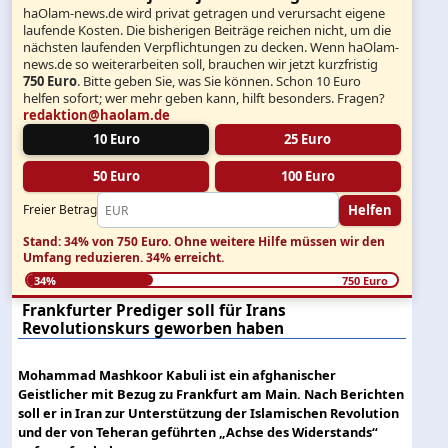
haOlam-news.de wird privat getragen und verursacht eigene
laufende Kosten. Die bisherigen Beiträge reichen nicht, um die
nächsten laufenden Verpflichtungen zu decken. Wenn haOlam-
news.de so weiterarbeiten soll, brauchen wir jetzt kurzfristig
750 Euro
. Bitte geben Sie, was Sie können. Schon 10 Euro
helfen sofort; wer mehr geben kann, hilft besonders. Fragen?
redaktion@haolam.de
10 Euro
25 Euro
50 Euro
100 Euro
Helfen
Freier Betrag
Stand: 34% von 750 Euro.
Ohne weitere Hilfe müssen wir den
Umfang reduzieren.
34% erreicht.
34%
750 Euro
Frankfurter Prediger soll für Irans
Revolutionskurs geworben haben
Mohammad Mashkoor Kabuli ist ein afghanischer
Geistlicher mit Bezug zu Frankfurt am Main. Nach Berichten
soll er in Iran zur Unterstützung der Islamischen Revolution
und der von Teheran geführten „Achse des Widerstands“