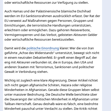
oder wirtschaftliche Ressourcen zur Verfügung zu stellen.
Auch Hamas und der Palästinensische Islamische Dschihad
werden im EU-Sanktionsrahmen ausdrücklich erfasst. Der Rat der
EU verweist auf Maßnahmen gegen Personen, Gruppen und
Einrichtungen, die terroristische Handlungen unterstützen,
erleichtern oder ermöglichen. Dazu gehören Reiseverbote,
Vermögenssperren und das Verbot, gelisteten Akteuren Gelder
oder wirtschaftliche Ressourcen bereitzustellen.
Damit wird die
politische Einordnung
klarer: Wer die von Iran
geführte „Achse des Widerstands“ unterstützt, bewegt sich nicht
in einem neutralen Debattenfeld. Er greift einen Begriff auf, der
eng mit Akteuren verbunden ist, die in Europa, den USA und
anderen Staaten mit Terrorismus, Sanktionen und politischer
Gewalt in Verbindung stehen.
Wichtig ist zugleich eine klare Abgrenzung. Dieser Artikel richtet
sich nicht gegen afghanische Schiiten, Hazara oder religiöse
Minderheiten in Afghanistan. Gerade diese Gruppen leben selbst
unter massiver Bedrohung. Die Deutsche Welle berichtete über
die Dauerangst der schiitischen Minderheit in Afghanistan unter
Taliban-Herrschaft. Genau deshalb wäre es falsch, eine bedrohte
Minderheit pauschal unter Verdacht zu stellen. Die Kritik richtet