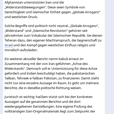
Afghanistan unterstützten Iran und die
„Widerstandsbewegungen“. Diese seien Symbole von
Gerechtigkeit und islamischer Einheit gegen „globale Arroganz“
und westlichen Druck.
Solche Begriffe sind politisch nicht neutral. „Globale Arroganz“,
„Widerstand“ und „Islamische Revolution“ gehören seit
Jahrzehnten zum Vokabular der Islamischen Republik. Sie dienen
Teheran dazu, den eigenen Machtanspruch, die Gegnerschaft zu
Israel
und den Kampf gegen westlichen Einfluss religiös und
moralisch aufzuladen.
Ein weiterer aktueller Bericht nennt Kabuli erneut im
Zusammenhang mit der von Iran geführten „Achse des
Widerstands“. Demnach soll er Unterstützung für diese Achse
gefordert und Indien beschuldigt haben, die pakistanischen
Taliban, Tehreek-e-Taliban Pakistan, zu finanzieren. Damit steht
nicht nur eine einzelne Aussage im Raum. Es geht um mehrere
Berichte, die in dieselbe politische Richtung weisen.
Juristisch ist wichtig: haOlam stützt sich bei den konkreten
Aussagen auf die genannten Berichte und die dort
wiedergegebenen Darstellungen. Eine eigene Prüfung des
vollständigen Dari-Originalmaterials liegt zum Zeitpunkt der