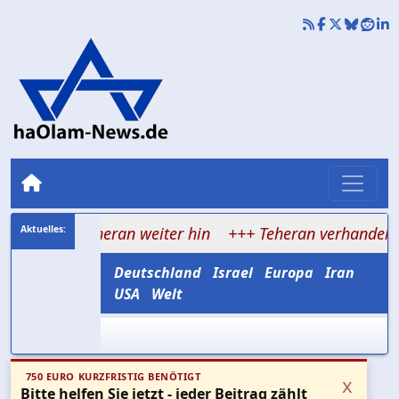
t Teheran weiter hin
+++ Teheran verhandelt über Hormu
Deutschland
Israel
Europa
Iran
USA
Welt
750 EURO KURZFRISTIG BENÖTIGT
x
Bitte helfen Sie jetzt - jeder Beitrag zählt