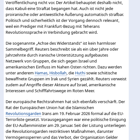
Veröffentlichung nicht vor. Der Artikel behauptet deshalb nicht,
dass Kabuli eine Straftat begangen hat. Auch ist nicht jede
proiranische oder antiwestliche Äußerung automatisch strafbar.
Politisch und sicherheitlich ist der Vorgang dennoch relevant,
weil ein Prediger mit Frankfurt-Bezug mit Teherans
Revolutionssprache in Verbindung gebracht wird.
Die sogenannte „Achse des Widerstands“ ist kein harmloser
Sammelbegriff. Reuters beschreibt sie als ein über Jahre oder
Jahrzehnte durch iranische Unterstützung aufgebautes
Netzwerk von Gruppen, die sich gegen Israel und
amerikanischen Einfluss im Nahen Osten richten. Dazu werden
unter anderem
Hamas
,
Hisbollah
, die
Huthi
sowie schiitische
bewaffnete Gruppen im Irak und Syrien gezählt. Reuters verweist
zudem auf Angriffe dieser Akteure auf Israel, amerikanische
Interessen und Schifffahrtswege im Roten Meer.
Der europäische Rechtsrahmen hat sich ebenfalls verschärft. Der
Rat der Europäischen Union hat die Islamischen
Revolutionsgarden
Irans am 19. Februar 2026 formal auf die EU-
Terrorliste gesetzt. Vorausgegangen war eine politische Einigung
der EU-Außenminister am 29. Januar. Seit der Listung unterliegen
die Revolutionsgarden restriktiven Maßnahmen, darunter
Vermögenssperren und das Verbot, der Organisation Gelder