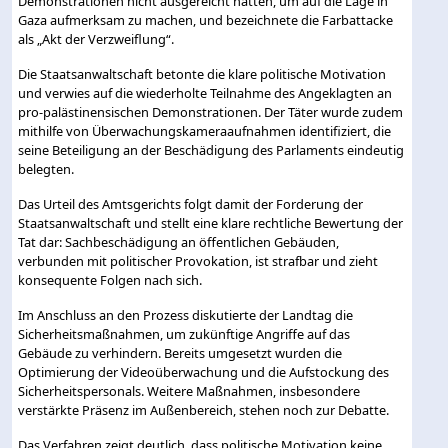
Demonstrationen nicht ausgereicht hätten, um auf die Lage in
Gaza aufmerksam zu machen, und bezeichnete die Farbattacke
als „Akt der Verzweiflung“.
Die Staatsanwaltschaft betonte die klare politische Motivation
und verwies auf die wiederholte Teilnahme des Angeklagten an
pro-palästinensischen Demonstrationen. Der Täter wurde zudem
mithilfe von Überwachungskameraaufnahmen identifiziert, die
seine Beteiligung an der Beschädigung des Parlaments eindeutig
belegten.
Das Urteil des Amtsgerichts folgt damit der Forderung der
Staatsanwaltschaft und stellt eine klare rechtliche Bewertung der
Tat dar: Sachbeschädigung an öffentlichen Gebäuden,
verbunden mit politischer Provokation, ist strafbar und zieht
konsequente Folgen nach sich.
Im Anschluss an den Prozess diskutierte der Landtag die
Sicherheitsmaßnahmen, um zukünftige Angriffe auf das
Gebäude zu verhindern. Bereits umgesetzt wurden die
Optimierung der Videoüberwachung und die Aufstockung des
Sicherheitspersonals. Weitere Maßnahmen, insbesondere
verstärkte Präsenz im Außenbereich, stehen noch zur Debatte.
Das Verfahren zeigt deutlich, dass politische Motivation keine