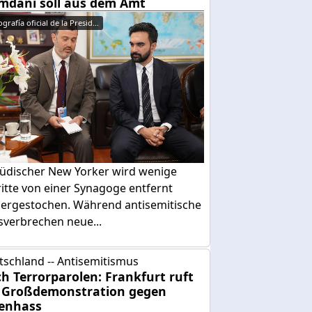
dani soll aus dem Amt
grafía oficial de la Presid...
 jüdischer New Yorker wird wenige
itte von einer Synagoge entfernt
dergestochen. Während antisemitische
sverbrechen neue...
tschland -- Antisemitismus
h Terrorparolen: Frankfurt ruft
 Großdemonstration gegen
enhass