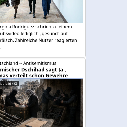
rgina Rodríguez schrieb zu einem
ubsvideo lediglich „gesund“ auf
äisch. Zahlreiche Nutzer reagierten
.
tschland -- Antisemitismus
amischer Dschihad sagt Ja ,
as verteilt schon Gewehre
bolbild / KI