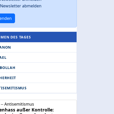
Newsletter abmelden
enden
EMEN DES TAGES
BANON
AEL
SBOLLAH
HERHEIT
TISEMITISMUS
-- Antisemitismus
enhass außer Kontrolle: