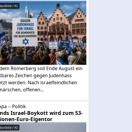
bolbild / KI
 dem Römerberg soll Ende August ein
htbares Zeichen gegen Judenhass
tzt werden. Nach israelfeindlichen
ärschen, offenen...
pa -- Politik
ands Israel-Boykott wird zum 53-
lionen-Euro-Eigentor
bolbild / KI