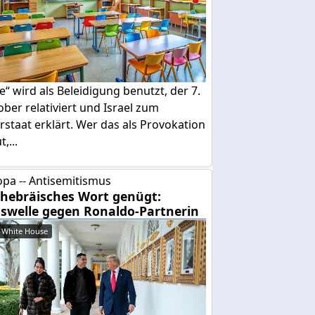
e“ wird als Beleidigung benutzt, der 7.
ber relativiert und Israel zum
rstaat erklärt. Wer das als Provokation
,...
pa -- Antisemitismus
 hebräisches Wort genügt:
swelle gegen Ronaldo-Partnerin
 White House