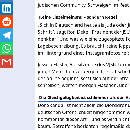
jüdischen Community. Schweigen im Rest d
Keine Einzelmeinung – sondern Regel
„Sich in Deutschland heute als Jude oder J
Schritt“, sagt Ron Dekel, Präsident der J
denkbar.“ Und was wie eine zugespitzte Fo
Lagebeschreibung. Es braucht keine Kippa
im Hintergrund eines Instagramfotos reic
Jessica Flaster, Vorsitzende des VJSB, for
junge Menschen verbergen ihre jüdische I
der online beginnt, setzt sich auf der Str
schreiben, werfen morgen Flaschen, über
Die Gleichgültigkeit ist schlimmer als der H
Der Skandal ist nicht allein die Morddrohu
deutschen Öffentlichkeit hingenommen wird
Kommentar dieser Art – und es wird nicht
kaum. Betroffene berichten regelmäßig dav