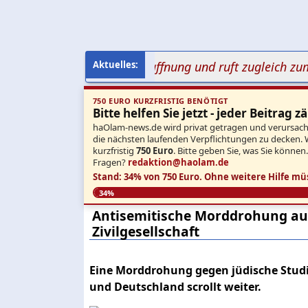
amas verspricht Entwaffnung und ruft zugleich zum Mo
750 EURO KURZFRISTIG BENÖTIGT
Bitte helfen Sie jetzt - jeder Beitrag zä
haOlam-news.de wird privat getragen und verursacht 
die nächsten laufenden Verpflichtungen zu decken. 
kurzfristig
750 Euro
. Bitte geben Sie, was Sie können
Fragen?
redaktion@haolam.de
Stand: 34% von 750 Euro.
Ohne weitere Hilfe mü
34%
Antisemitische Morddrohung auf
Zivilgesellschaft
Eine Morddrohung gegen jüdische Studi
und Deutschland scrollt weiter.