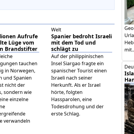
Geo
Welt
Urla
lionen Aufrufe
Spanier bedroht Israeli
alte Lüge vom
mit dem Tod und
Hebr
n Brandstifter
schlägt zu
mit..
leiche
Auf der philippinischen
igungen tauchen
Insel Siargao fragte ein
Deu
tig in Norwegen,
spanischer Tourist einen
Isl
ch und Spanien
Israeli nach seiner
Ham
st nicht der
Herkunft. Als er Israel
Sym
s, sondern wie
hörte, folgten
eine einzelne
Hassparolen, eine
ine
Todesdrohung und der
ergreifende
erste Schlag.
e verwandeln