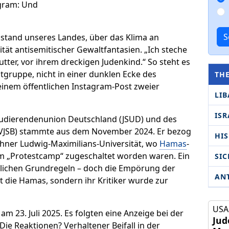
S
 Zustand unseres Landes, über das Klima an
tät antisemitischer Gewaltfantasien. „Ich steche
ter, vor ihrem dreckigen Judenkind.“ So steht es
tgruppe, nicht in einer dunklen Ecke des
TH
einem öffentlichen Instagram-Post zweier
LI
ISR
tudierendenunion Deutschland (JSUD) und des
(VJSB) stammte aus dem November 2024. Er bezog
HI
chner Ludwig-Maximilians-Universität, wo
Hamas
-
em „Protestcamp“ zugeschaltet worden waren. Ein
SIC
tlichen Grundregeln – doch die Empörung der
AN
t die Hamas, sondern ihr Kritiker wurde zur
USA 
 23. Juli 2025. Es folgten eine Anzeige bei der
Jud
Die Reaktionen? Verhaltener Beifall in der