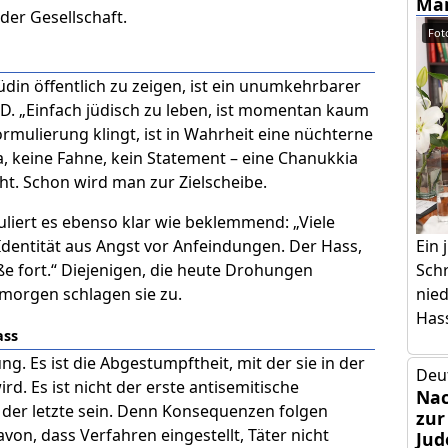
Mam
er Gesellschaft.
Foto
üdin öffentlich zu zeigen, ist ein unumkehrbarer
SUD. „Einfach jüdisch zu leben, ist momentan kaum
rmulierung klingt, ist in Wahrheit eine nüchterne
, keine Fahne, kein Statement – eine Chanukkia
ht. Schon wird man zur Zielscheibe.
muliert es ebenso klar wie beklemmend: „Viele
Ein
dentität aus Angst vor Anfeindungen. Der Hass,
Schr
aße fort.“ Diejenigen, die heute Drohungen
nie
morgen schlagen sie zu.
Has
ass
ng. Es ist die Abgestumpftheit, mit der sie in der
Deu
. Es ist nicht der erste antisemitische
Nac
 der letzte sein. Denn Konsequenzen folgen
zur
on, dass Verfahren eingestellt, Täter nicht
Jud