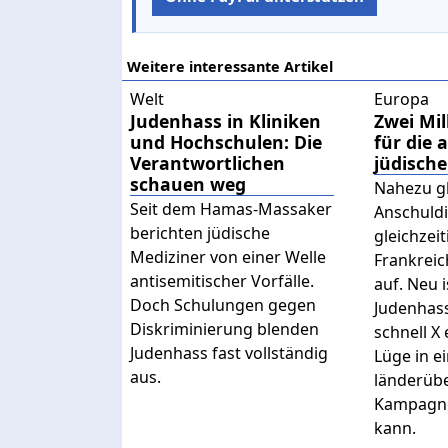
Weitere interessante Artikel
Welt
Europa
Judenhass in Kliniken
Zwei Mil
und Hochschulen: Die
für die 
Verantwortlichen
jüdische
schauen weg
Nahezu g
Seit dem Hamas-Massaker
Anschuld
berichten jüdische
gleichzei
Mediziner von einer Welle
Frankrei
antisemitischer Vorfälle.
auf. Neu i
Doch Schulungen gegen
Judenhas
Diskriminierung blenden
schnell X 
Judenhass fast vollständig
Lüge in e
aus.
länderüb
Kampagn
kann.