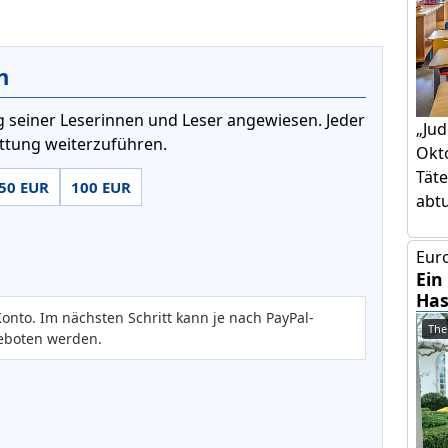
n
 seiner Leserinnen und Leser angewiesen. Jeder
„Jud
attung weiterzuführen.
Okto
Täte
50 EUR
100 EUR
abtut
Euro
Ein
Has
onto. Im nächsten Schritt kann je nach PayPal-
The
eboten werden.