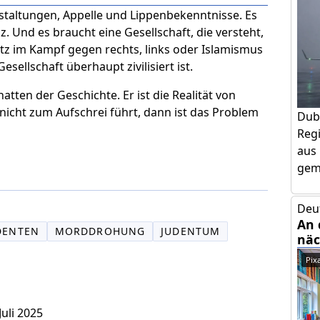
taltungen, Appelle und Lippenbekenntnisse. Es
. Und es braucht eine Gesellschaft, die versteht,
tz im Kampf gegen rechts, links oder Islamismus
esellschaft überhaupt zivilisiert ist.
atten der Geschichte. Er ist die Realität von
icht zum Aufschrei führt, dann ist das Problem
Dub
Regi
aus 
geme
Deu
An 
DENTEN
MORDDROHUNG
JUDENTUM
näc
Pix
Juli 2025