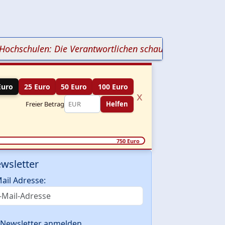
schulen: Die Verantwortlichen schauen weg
+++ Leipzig
Euro
25 Euro
50 Euro
100 Euro
x
Freier Betrag
Helfen
750 Euro
wsletter
ail Adresse:
Newsletter anmelden