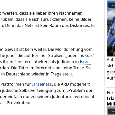
Sym
orwerfen, dass sie lieber ihren Nachnamen
übeln, dass sie sich zurückziehen, keine Bilder
. Denn das Netz ist kein Raum des Diskurses. Es
en Gewalt ist kein weiter. Die Morddrohung vom
he jener, die auf Berliner Straßen „Juden ins Gas“
Auf
s ihren Fenstern jubelten, als Jüdinnen in
Israel
sic
en. Die Täter im Internet sind keine Trolle. Sie
gese
 in Deutschland wieder in Frage stellt.
Aufm
Plattformen für
Israelhass
, die ARD moderiert
n jüdische Selbstverteidigung zum „Problem der
Euro
 oder einfach nur zu seinem Judentum – wird nicht
Irl
als Provokateur.
Mil
Sym