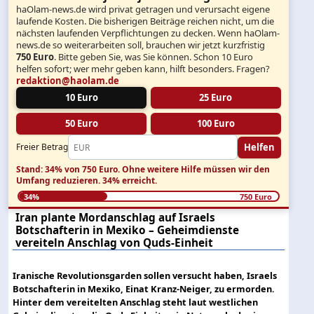
haOlam-news.de wird privat getragen und verursacht eigene
laufende Kosten. Die bisherigen Beiträge reichen nicht, um die
nächsten laufenden Verpflichtungen zu decken. Wenn haOlam-
news.de so weiterarbeiten soll, brauchen wir jetzt kurzfristig
750 Euro
. Bitte geben Sie, was Sie können. Schon 10 Euro
helfen sofort; wer mehr geben kann, hilft besonders. Fragen?
redaktion@haolam.de
10 Euro
25 Euro
50 Euro
100 Euro
Helfen
Freier Betrag
Stand: 34% von 750 Euro.
Ohne weitere Hilfe müssen wir den
Umfang reduzieren.
34% erreicht.
34%
750 Euro
Iran plante Mordanschlag auf Israels
Botschafterin in Mexiko – Geheimdienste
vereiteln Anschlag von Quds-Einheit
Iranische Revolutionsgarden sollen versucht haben, Israels
Botschafterin in Mexiko, Einat Kranz-Neiger, zu ermorden.
Hinter dem vereitelten Anschlag steht laut westlichen