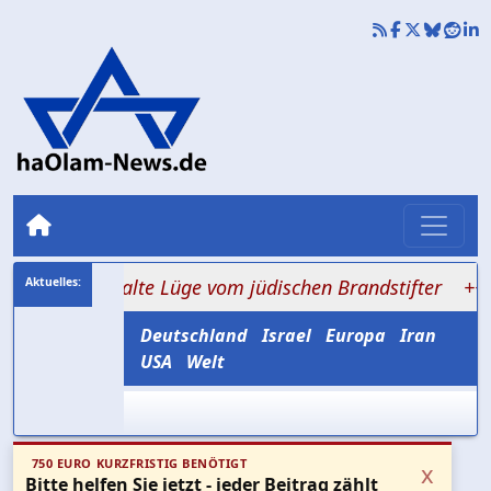
r die alte Lüge vom jüdischen Brandstifter
+++ Hisbolla
Deutschland
Israel
Europa
Iran
USA
Welt
750 EURO KURZFRISTIG BENÖTIGT
x
Bitte helfen Sie jetzt - jeder Beitrag zählt