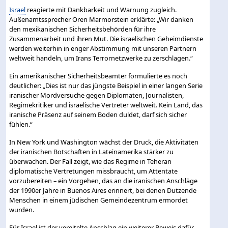
Israel
reagierte mit Dankbarkeit und Warnung zugleich.
Außenamtssprecher Oren Marmorstein erklärte: „Wir danken
den mexikanischen Sicherheitsbehörden für ihre
Zusammenarbeit und ihren Mut. Die israelischen Geheimdienste
werden weiterhin in enger Abstimmung mit unseren Partnern
weltweit handeln, um Irans Terrornetzwerke zu zerschlagen.“
Ein amerikanischer Sicherheitsbeamter formulierte es noch
deutlicher: „Dies ist nur das jüngste Beispiel in einer langen Serie
iranischer Mordversuche gegen Diplomaten, Journalisten,
Regimekritiker und israelische Vertreter weltweit. Kein Land, das
iranische Präsenz auf seinem Boden duldet, darf sich sicher
fühlen.“
In New York und Washington wächst der Druck, die Aktivitäten
der iranischen Botschaften in Lateinamerika stärker zu
überwachen. Der Fall zeigt, wie das Regime in Teheran
diplomatische Vertretungen missbraucht, um Attentate
vorzubereiten – ein Vorgehen, das an die iranischen Anschläge
der 1990er Jahre in Buenos Aires erinnert, bei denen Dutzende
Menschen in einem jüdischen Gemeindezentrum ermordet
wurden.
Für Israel ist der vereitelte Anschlag ein weiterer Beweis dafür,