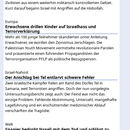
Zivilisten aus einem weiterhin militärisch kontrollierten Gebiet.
Kurz darauf begann Israel mit Angriffen auf die Hisbollah.
Europa
Erwachsene drillen Kinder auf Israelhass und
Terrorverklärung
Mehr als 100 junge Teilnehmer skandierten unter Anleitung
Erwachsener, sie würden den Zionismus zerschlagen. Die
Palestinian Youth Movement vermittelte revolutionäre Parolen
und präsentierte einen führenden Propagandisten der
Terrororganisation PFLP als politische Bezugsperson.
Israel-Nahost
Der Anschlag bei Tel entlarvt schwere Fehler
Zwei israelische Kämpfer fielen am Rand des Dorfes Tel in
Samaria, weil Terroristen angriffen. Doch der nun vorgelegte
Untersuchungsbericht zeigt auch: Der Feind war nicht das
einzige Problem. Fehlende Abstimmung, Unterzahl, mangelhafte
Lageführung und ein erschütternder medizinischer Ablauf
verschärften die Tragödie.
Welt
Spanier bedroht Israeli mit dem Tod und schlägt zu