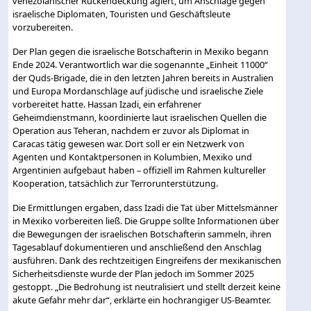
venezolanischer Rückendeckung agiert, um Anschläge gegen
israelische Diplomaten, Touristen und Geschäftsleute
vorzubereiten.
Der Plan gegen die israelische Botschafterin in Mexiko begann
Ende 2024. Verantwortlich war die sogenannte „Einheit 11000“
der Quds-Brigade, die in den letzten Jahren bereits in Australien
und Europa Mordanschläge auf jüdische und israelische Ziele
vorbereitet hatte. Hassan Izadi, ein erfahrener
Geheimdienstmann, koordinierte laut israelischen Quellen die
Operation aus Teheran, nachdem er zuvor als Diplomat in
Caracas tätig gewesen war. Dort soll er ein Netzwerk von
Agenten und Kontaktpersonen in Kolumbien, Mexiko und
Argentinien aufgebaut haben – offiziell im Rahmen kultureller
Kooperation, tatsächlich zur Terrorunterstützung.
Die Ermittlungen ergaben, dass Izadi die Tat über Mittelsmänner
in Mexiko vorbereiten ließ. Die Gruppe sollte Informationen über
die Bewegungen der israelischen Botschafterin sammeln, ihren
Tagesablauf dokumentieren und anschließend den Anschlag
ausführen. Dank des rechtzeitigen Eingreifens der mexikanischen
Sicherheitsdienste wurde der Plan jedoch im Sommer 2025
gestoppt. „Die Bedrohung ist neutralisiert und stellt derzeit keine
akute Gefahr mehr dar“, erklärte ein hochrangiger US-Beamter.