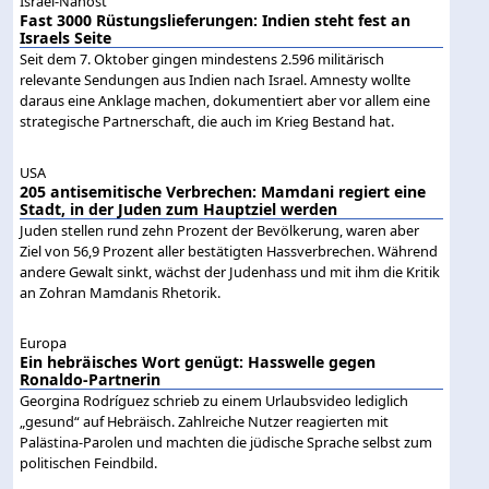
Israel-Nahost
Fast 3000 Rüstungslieferungen: Indien steht fest an
Israels Seite
Seit dem 7. Oktober gingen mindestens 2.596 militärisch
relevante Sendungen aus Indien nach Israel. Amnesty wollte
daraus eine Anklage machen, dokumentiert aber vor allem eine
strategische Partnerschaft, die auch im Krieg Bestand hat.
USA
205 antisemitische Verbrechen: Mamdani regiert eine
Stadt, in der Juden zum Hauptziel werden
Juden stellen rund zehn Prozent der Bevölkerung, waren aber
Ziel von 56,9 Prozent aller bestätigten Hassverbrechen. Während
andere Gewalt sinkt, wächst der Judenhass und mit ihm die Kritik
an Zohran Mamdanis Rhetorik.
Europa
Ein hebräisches Wort genügt: Hasswelle gegen
Ronaldo-Partnerin
Georgina Rodríguez schrieb zu einem Urlaubsvideo lediglich
„gesund“ auf Hebräisch. Zahlreiche Nutzer reagierten mit
Palästina-Parolen und machten die jüdische Sprache selbst zum
politischen Feindbild.