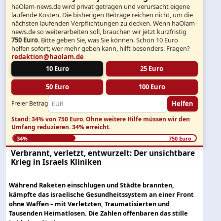
haOlam-news.de wird privat getragen und verursacht eigene
laufende Kosten. Die bisherigen Beiträge reichen nicht, um die
nächsten laufenden Verpflichtungen zu decken. Wenn haOlam-
news.de so weiterarbeiten soll, brauchen wir jetzt kurzfristig
750 Euro
. Bitte geben Sie, was Sie können. Schon 10 Euro
helfen sofort; wer mehr geben kann, hilft besonders. Fragen?
redaktion@haolam.de
10 Euro
25 Euro
50 Euro
100 Euro
Helfen
Freier Betrag
Stand: 34% von 750 Euro.
Ohne weitere Hilfe müssen wir den
Umfang reduzieren.
34% erreicht.
34%
750 Euro
Verbrannt, verletzt, entwurzelt: Der unsichtbare
Krieg in Israels Kliniken
Während Raketen einschlugen und Städte brannten,
kämpfte das israelische Gesundheitssystem an einer Front
ohne Waffen – mit Verletzten, Traumatisierten und
Tausenden Heimatlosen. Die Zahlen offenbaren das stille