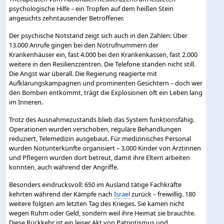
psychologische Hilfe – ein Tropfen auf dem heißen Stein
angesichts zehntausender Betroffener.
Der psychische Notstand zeigt sich auch in den Zahlen: Über
13.000 Anrufe gingen bei den Notrufnummern der
Krankenhäuser ein, fast 4.000 bei den Krankenkassen, fast 2.000
weitere in den Resilienzzentren. Die Telefone standen nicht still.
Die Angst war überall. Die Regierung reagierte mit
Aufklärungskampagnen und prominenten Gesichtern – doch wer
den Bomben entkommt, trägt die Explosionen oft ein Leben lang
im Inneren.
Trotz des Ausnahmezustands blieb das System funktionsfähig.
Operationen wurden verschoben, reguläre Behandlungen
reduziert, Telemedizin ausgebaut. Für medizinisches Personal
wurden Notunterkünfte organisiert – 3.000 Kinder von Ärztinnen
und Pflegern wurden dort betreut, damit ihre Eltern arbeiten
konnten, auch während der Angriffe.
Besonders eindrucksvoll: 650 im Ausland tätige Fachkräfte
kehrten während der Kämpfe nach
Israel
zurück – freiwillig. 180
weitere folgten am letzten Tag des Krieges. Sie kamen nicht
wegen Ruhm oder Geld, sondern weil ihre Heimat sie brauchte.
Diese Rückkehr ist ein leiser Akt von Patriotismus und