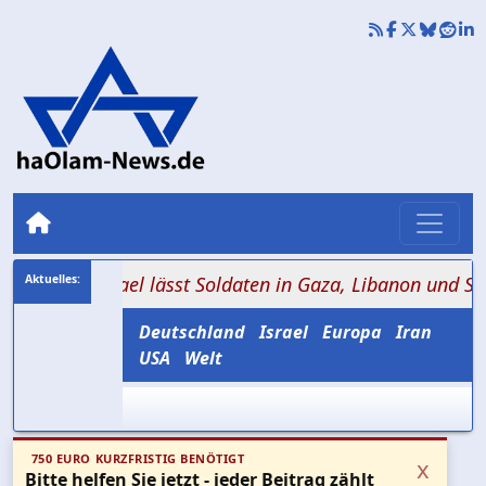
: Israel lässt Soldaten in Gaza, Libanon und Syrien ab
Deutschland
Israel
Europa
Iran
USA
Welt
750 EURO KURZFRISTIG BENÖTIGT
x
Bitte helfen Sie jetzt - jeder Beitrag zählt