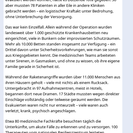
aber mussten 78 Patienten in aller Eile in andere Kliniken
gebracht werden – ein logistischer Kraftakt unter Bedrohung,
ohne Unterbrechung der Versorgung.
Das war kein Einzelfall. Allein während der Operation wurden
landesweit über 1.000 geschützte Krankenhausbetten neu
eingerichtet, viele in Bunkern oder improvisierten Schutzräumen.
Mehr als 10.000 Betten standen insgesamt zur Verfügung – ein
Drittel davon unter Sicherheitsvorkehrungen, wie man sie sonst
aus Kriegsgebieten kennt. Die medizinischen Teams arbeiteten
unter Sirenen, in Gasmasken, und ohne zu wissen, ob ihre eigene
Familie gerade in Sicherheit ist.
Während der Raketenangriffe wurden über 11.000 Menschen aus
ihren Häusern geholt – viele mit nichts als einem Rucksack.
Untergebracht in 97 Aufnahmezentren, meist in Hotels,
begannen dort neue Dramen. 17 Städte mussten wegen direkter
Einschläge vollständig oder teilweise geräumt werden. Die
Evakuierten waren nicht nur entwurzelt – viele waren auch
verletzt, krank, psychisch angeschlagen.
Etwa 80 medizinische Fachkräfte besuchten täglich die
Unterkünfte, um akute Fälle zu erkennen und zu versorgen. 100
Therapeuten vom nationalen Resilienzzentrum leisteten