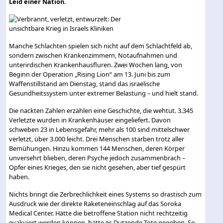
Leid einer Nation.
Manche Schlachten spielen sich nicht auf dem Schlachtfeld ab,
sondern zwischen Krankenzimmern, Notaufnahmen und
unterirdischen Krankenhausfluren. Zwei Wochen lang, von
Beginn der Operation „Rising Lion“ am 13. Juni bis zum
Waffenstillstand am Dienstag, stand das israelische
Gesundheitssystem unter extremer Belastung – und hielt stand.
Die nackten Zahlen erzählen eine Geschichte, die wehtut. 3.345
Verletzte wurden in Krankenhäuser eingeliefert. Davon
schweben 23 in Lebensgefahr, mehr als 100 sind mittelschwer
verletzt, über 3.000 leicht. Drei Menschen starben trotz aller
Bemühungen. Hinzu kommen 144 Menschen, deren Körper
unversehrt blieben, deren Psyche jedoch zusammenbrach –
Opfer eines Krieges, den sie nicht gesehen, aber tief gespürt
haben.
Nichts bringt die Zerbrechlichkeit eines Systems so drastisch zum
Ausdruck wie der direkte Raketeneinschlag auf das Soroka
Medical Center. Hätte die betroffene Station nicht rechtzeitig
evakuiert werden können, hätte es Dutzende Tote gegeben. So