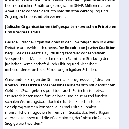
beim staatlichen Ernährungsprogramm SNAP. Millionen ältere
Amerikaner könnten dadurch medizinische Versorgung und
Zugang zu Lebensmitteln verlieren.
Jüdische Organisationen tief gespalten – zwischen Prinzipien
und Pragmatismus
Gerade jüdische Organisationen in den USA zeigen sich in dieser
Debatte ungewöhnlich uneins. Die
Republican Jewish Coalition
begrüßte das Gesetz als „Erfüllung zentraler konservativer
Versprechen“. Man sehe darin einen Schritt zur Stärkung der
jüdischen Gemeinschaft durch Bildung und Sicherheit –
insbesondere durch die Förderung religiöser Schulen.
Ganz anders klingen die Stimmen aus progressiven jüdischen
Kreisen.
B’nai B’rith International
äußerte sich mit gemischten
Gefühlen. Zwar gebe es punktuell auch Fortschritte – etwa
Steuererleichterungen für Senioren und neue Mittel für den
sozialen Wohnungsbau. Doch die harten Einschnitte bei
Sozialprogrammen könnten laut B’nai B’rith zu realen
menschlichen Tragödien führen: „Ein Gesetz, das bedürftigen
Älteren das Essen und die Pflege nimmt, darf nicht einfach als
Sieg gefeiert werden.“