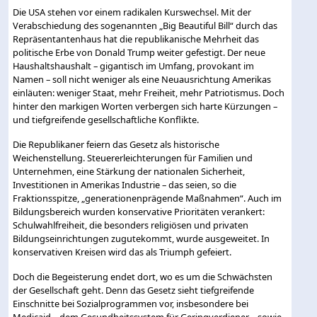
Die USA stehen vor einem radikalen Kurswechsel. Mit der
Verabschiedung des sogenannten „Big Beautiful Bill“ durch das
Repräsentantenhaus hat die republikanische Mehrheit das
politische Erbe von Donald Trump weiter gefestigt. Der neue
Haushaltshaushalt – gigantisch im Umfang, provokant im
Namen – soll nicht weniger als eine Neuausrichtung Amerikas
einläuten: weniger Staat, mehr Freiheit, mehr Patriotismus. Doch
hinter den markigen Worten verbergen sich harte Kürzungen –
und tiefgreifende gesellschaftliche Konflikte.
Die Republikaner feiern das Gesetz als historische
Weichenstellung. Steuererleichterungen für Familien und
Unternehmen, eine Stärkung der nationalen Sicherheit,
Investitionen in Amerikas Industrie – das seien, so die
Fraktionsspitze, „generationenprägende Maßnahmen“. Auch im
Bildungsbereich wurden konservative Prioritäten verankert:
Schulwahlfreiheit, die besonders religiösen und privaten
Bildungseinrichtungen zugutekommt, wurde ausgeweitet. In
konservativen Kreisen wird das als Triumph gefeiert.
Doch die Begeisterung endet dort, wo es um die Schwächsten
der Gesellschaft geht. Denn das Gesetz sieht tiefgreifende
Einschnitte bei Sozialprogrammen vor, insbesondere bei
Medicaid – dem Gesundheitssystem für Geringverdiener – sowie