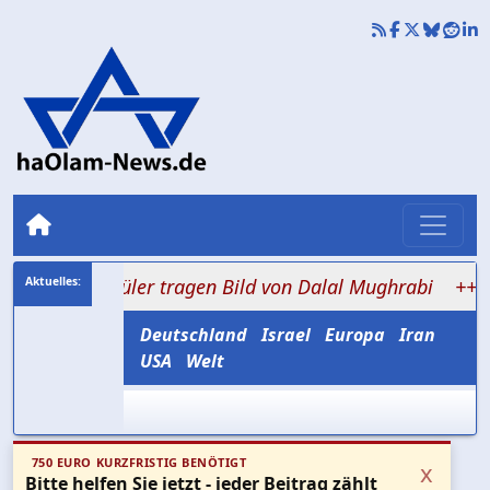
: Schüler tragen Bild von Dalal Mughrabi
+++ 0,2 bis 
Deutschland
Israel
Europa
Iran
USA
Welt
750 EURO KURZFRISTIG BENÖTIGT
x
Bitte helfen Sie jetzt - jeder Beitrag zählt