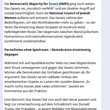
Die
Democratic Majority for
Israel
(DMFI)
ging noch weiter:
Das Gesetz sei „moralisch verfehlt“ und ein direkter Angriff auf
soziale Gerechtigkeit. Auch die
National Council of Jewish
Women
äußerte sich entsetzt. Das Gesetz nehme den
Bedürftigsten, um den Wohlhabenden mehr zu geben – so der
Tenor. Die Empörung dieser Gruppen ist Ausdruck eines
tieferliegenden Risses: Der Gegensatz zwischen liberal-jüdischem
Humanismus und nationalkonservativer Agenda wird
zunehmend unüberwindbar.
Parteilinien ohne Spielraum – Demokraten einstimmig
dagegen
Während sich auf republikanischer Seite nur zwei Abgeordnete
dem Druck verweigerten und gegen das Gesetz stimmten,
lehnten alle Demokraten das Vorhaben geschlossen ab. Ihr
Argument: Das Gesetz sei ein radikaler Umbau des
amerikanischen Staates zu Lasten der sozialen Balance. „Es
macht nichts besser, aber vieles schlimmer“, lautete ein
Kommentar aus der Fraktion.
Und dennoch: Das Gesetz hat nun auch den Senat passiert und
liegt zur Unterzeichnung auf dem Schreibtisch von Donald
Trump. Der Präsident – in einem Wahljahr mit Maximalstrategie