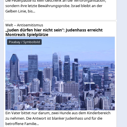
Die Feuerpause ist kein Geschenk an die Terrororganisation,
sondern ihre letzte Bewährungsprobe. Israel bleibt an der
Gelben Linie, bis...
Welt -- Antisemitismus
„Juden dürfen hier nicht sein“: Judenhass erreicht
Montreals Spielplätze
Pixabay / Symbolbild
Ein Vater bittet nur darum, zwei Hunde aus dem Kinderbereich
zu nehmen. Die Antwort ist blanker Judenhass und für die
betroffene Familie...