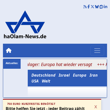
Ferienlager: Europa hat wieder versagt
+++ Hamas ver
Deutschland
Israel
Europa
Iran
USA
Welt
750 EURO KURZFRISTIG BENÖTIGT
x
Bitte helfen Sie jetzt - jeder Beitrag zählt