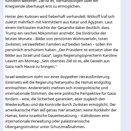
fünfzehn weiteren. Ziel ist es, Verhandlungen über ein
Kriegsende überhaupt erst zu ermöglichen.
Hinter den Kulissen wird fieberhaft verhandelt: Witkoff traf sich
zuletzt mehrfach mit Vermittlern aus Katar und Ägypten. Laut
einem Vertrauten machte der Gesandte dabei deutlich, dass
Trump ein rasches Abkommen anstrebt. Die Eindrücke der
letzten Monate – Bilder von zerstörten Wohnvierteln, toten
Zivilisten, verzweifelten Familien auf beiden Seiten – sollen ihn
persönlich erschüttert haben. „Der Präsident ist entsetzt über die
Bilder aus Israel und Gaza“, sagte Regierungssprecherin Karoline
Leavitt am Montag. „Sein oberstes Ziel ist es, alle Geiseln aus
Gaza nach Hause zu bringen.“
Israel wiederum steht vor einer doppelten Herausforderung.
Einerseits will die Regierung Netanyahu die Hamas endgültig
entmachten. Andererseits mehren sich innenpolitische und
internationale Stimmen, die eine politische Perspektive für Gaza
fordern – eine, die Sicherheit garantiert, aber zugleich den
Wiederaufbau und die Kontrolle durch Zivilisten ermöglicht. Der
amerikanische Plan will genau hier ansetzen: keine Rückkehr der
Hamas, keine israelische Dauerbesatzung – stattdessen eine
internationale Verwaltung oder palästinensische
Übergangsstruktur unter Schutzmaßnahmen.