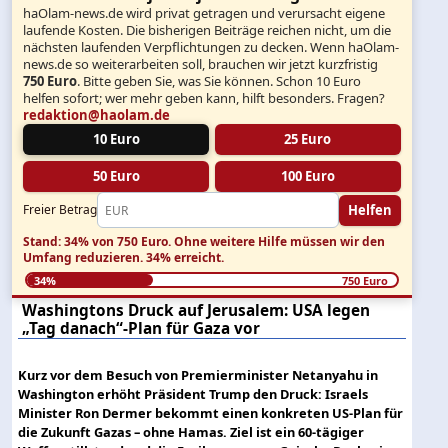
haOlam-news.de wird privat getragen und verursacht eigene
laufende Kosten. Die bisherigen Beiträge reichen nicht, um die
nächsten laufenden Verpflichtungen zu decken. Wenn haOlam-
news.de so weiterarbeiten soll, brauchen wir jetzt kurzfristig
750 Euro
. Bitte geben Sie, was Sie können. Schon 10 Euro
helfen sofort; wer mehr geben kann, hilft besonders. Fragen?
redaktion@haolam.de
10 Euro
25 Euro
50 Euro
100 Euro
Helfen
Freier Betrag
Stand: 34% von 750 Euro.
Ohne weitere Hilfe müssen wir den
Umfang reduzieren.
34% erreicht.
34%
750 Euro
Washingtons Druck auf Jerusalem: USA legen
„Tag danach“-Plan für Gaza vor
Kurz vor dem Besuch von Premierminister Netanyahu in
Washington erhöht Präsident Trump den Druck: Israels
Minister Ron Dermer bekommt einen konkreten US-Plan für
die Zukunft Gazas – ohne Hamas. Ziel ist ein 60-tägiger