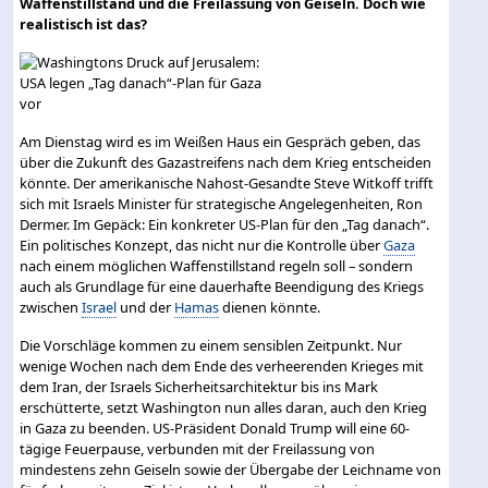
Waffenstillstand und die Freilassung von Geiseln. Doch wie
realistisch ist das?
Am Dienstag wird es im Weißen Haus ein Gespräch geben, das
über die Zukunft des Gazastreifens nach dem Krieg entscheiden
könnte. Der amerikanische Nahost-Gesandte Steve Witkoff trifft
sich mit Israels Minister für strategische Angelegenheiten, Ron
Dermer. Im Gepäck: Ein konkreter US-Plan für den „Tag danach“.
Ein politisches Konzept, das nicht nur die Kontrolle über
Gaza
nach einem möglichen Waffenstillstand regeln soll – sondern
auch als Grundlage für eine dauerhafte Beendigung des Kriegs
zwischen
Israel
und der
Hamas
dienen könnte.
Die Vorschläge kommen zu einem sensiblen Zeitpunkt. Nur
wenige Wochen nach dem Ende des verheerenden Krieges mit
dem Iran, der Israels Sicherheitsarchitektur bis ins Mark
erschütterte, setzt Washington nun alles daran, auch den Krieg
in Gaza zu beenden. US-Präsident Donald Trump will eine 60-
tägige Feuerpause, verbunden mit der Freilassung von
mindestens zehn Geiseln sowie der Übergabe der Leichname von