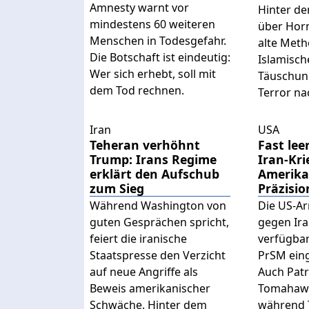
Amnesty warnt vor
Hinter d
mindestens 60 weiteren
über Horm
Menschen in Todesgefahr.
alte Met
Die Botschaft ist eindeutig:
Islamisch
Wer sich erhebt, soll mit
Täuschun
dem Tod rechnen.
Terror na
Iran
USA
Teheran verhöhnt
Fast lee
Trump: Irans Regime
Iran-Kri
erklärt den Aufschub
Amerika
zum Sieg
Präzisio
Während Washington von
Die US-Ar
guten Gesprächen spricht,
gegen Ira
feiert die iranische
verfügba
Staatspresse den Verzicht
PrSM ein
auf neue Angriffe als
Auch Pat
Beweis amerikanischer
Tomahawk
Schwäche. Hinter dem
während 