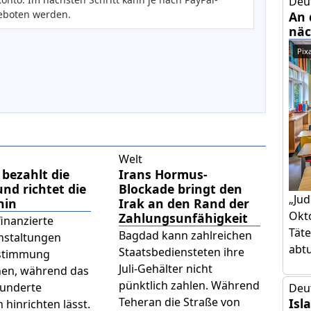
Deu
eboten werden.
An 
näc
Pix
Welt
bezahlt die
Irans Hormus-
und richtet die
Blockade bringt den
„Jud
hin
Irak an den Rand der
Okto
Zahlungsunfähigkeit
finanzierte
Täte
Bagdad kann zahlreichen
nstaltungen
abtut
Staatsbediensteten ihre
ustimmung
Juli-Gehälter nicht
hen, während das
pünktlich zahlen. Während
underte
Deu
Teheran die Straße von
Isl
hinrichten lässt.