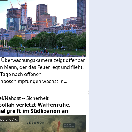
e Überwachungskamera zeigt offenbar
n Mann, der das Feuer legt und flieht.
 Tage nach offenen
enbeschimpfungen wächst in...
el/Nahost -- Sicherheit
bollah verletzt Waffenruhe,
ael greift im Südlibanon an
bolbild / KI