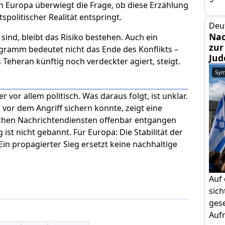
n Europa überwiegt die Frage, ob diese Erzählung
tspolitischer Realität entspringt.
Deu
Nac
sind, bleibt das Risiko bestehen. Auch ein
zur
gramm bedeutet nicht das Ende des Konflikts –
Jud
 Teheran künftig noch verdeckter agiert, steigt.
Sym
er vor allem politisch. Was daraus folgt, ist unklar.
vor dem Angriff sichern konnte, zeigt eine
lichen Nachrichtendiensten offenbar entgangen
st nicht gebannt. Für Europa: Die Stabilität der
Ein propagierter Sieg ersetzt keine nachhaltige
Auf
sic
gese
Aufm