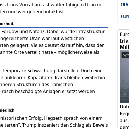
ss Irans Vorrat an fast waffenfähigem Uran mit
IR
en und weitgehend intakt ist.
HI
herheit
ie Fordow und Natanz. Dabei wurde Infrastruktur
Euro
ngereicherte Uran war laut westlichen
Irl
ten gelagert. Vieles deutet darauf hin, dass der
Mil
nnte Orte verteilt hatte – möglicherweise als
Sym
ine temporäre Schwächung darstellen. Doch eine
Die nuklearen Kapazitäten Irans bleiben weiterhin
 inneren Strukturen des iranischen
 rasch beschädigte Anlagen ersetzt werden
Dub
hiedlich
Regi
 historischen Erfolg. Hegseth sprach von einem
aus 
iterten“. Trump inszeniert den Schlag als Beweis
geme