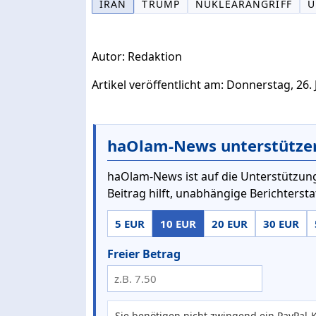
IRAN
TRUMP
NUKLEARANGRIFF
U
Autor: Redaktion
Artikel veröffentlicht am: Donnerstag, 26. 
haOlam-News unterstütze
haOlam-News ist auf die Unterstützung
Beitrag hilft, unabhängige Berichterst
5 EUR
10 EUR
20 EUR
30 EUR
Freier Betrag
Sie benötigen nicht zwingend ein PayPal-K