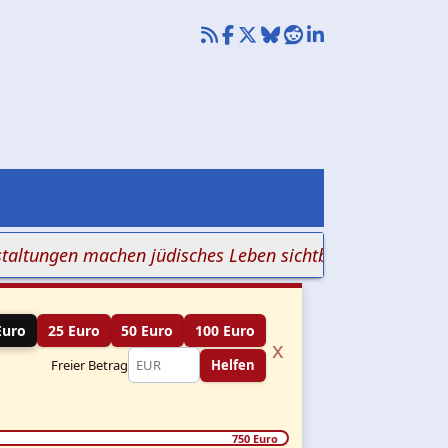
ngen machen jüdisches Leben sichtbar
+++ Galgen gege
Euro
25 Euro
50 Euro
100 Euro
x
Freier Betrag
Helfen
750 Euro