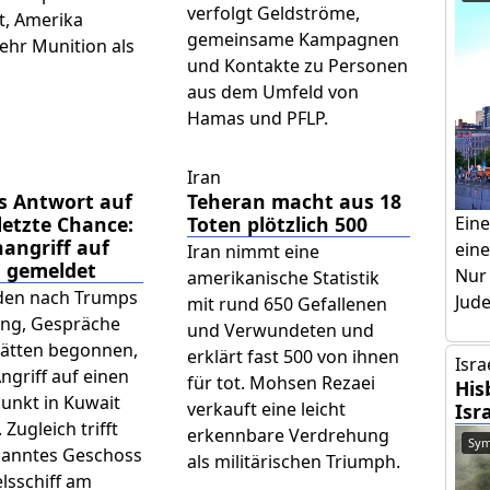
verfolgt Geldströme,
t, Amerika
gemeinsame Kampagnen
ehr Munition als
und Kontakte zu Personen
aus dem Umfeld von
Hamas und PFLP.
Iran
s Antwort auf
Teheran macht aus 18
letzte Chance:
Toten plötzlich 500
Ein
angriff auf
eine
Iran nimmt eine
s gemeldet
Nur
amerikanische Statistik
den nach Trumps
Jud
mit rund 650 Gefallenen
ng, Gespräche
und Verwundeten und
hätten begonnen,
erklärt fast 500 von ihnen
Isra
Angriff auf einen
für tot. Mohsen Rezaei
His
unkt in Kuwait
verkauft eine leicht
Isr
Zugleich trifft
erkennbare Verdrehung
Sym
kanntes Geschoss
als militärischen Triumph.
lsschiff am