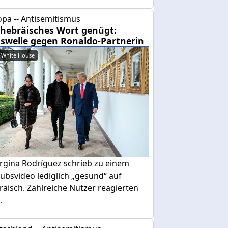
pa -- Antisemitismus
 hebräisches Wort genügt:
swelle gegen Ronaldo-Partnerin
 White House
rgina Rodríguez schrieb zu einem
ubsvideo lediglich „gesund“ auf
äisch. Zahlreiche Nutzer reagierten
.