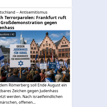
tschland -- Antisemitismus
h Terrorparolen: Frankfurt ruft
 Großdemonstration gegen
enhass
bolbild / KI
 dem Römerberg soll Ende August ein
htbares Zeichen gegen Judenhass
tzt werden. Nach israelfeindlichen
ärschen, offenen...