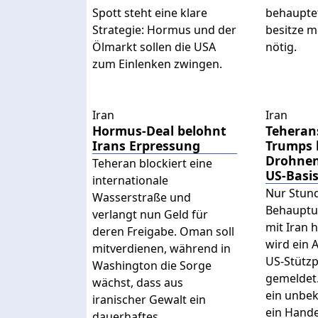
Spott steht eine klare
behaupte
Strategie: Hormus und der
besitze m
Ölmarkt sollen die USA
nötig.
zum Einlenken zwingen.
Iran
Iran
Hormus-Deal belohnt
Teheran
Irans Erpressung
Trumps 
Drohnen
Teheran blockiert eine
US-Basi
internationale
Nur Stun
Wasserstraße und
Behauptu
verlangt nun Geld für
mit Iran 
deren Freigabe. Oman soll
wird ein 
mitverdienen, während in
US-Stützp
Washington die Sorge
gemeldet. 
wächst, dass aus
ein unbe
iranischer Gewalt ein
ein Hande
dauerhaftes