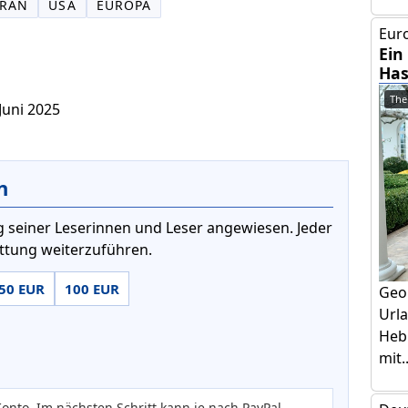
RAN
USA
EUROPA
Euro
Ein
Has
The
Juni 2025
n
 seiner Leserinnen und Leser angewiesen. Jeder
attung weiterzuführen.
50 EUR
100 EUR
Geo
Urla
Hebr
mit..
onto. Im nächsten Schritt kann je nach PayPal-