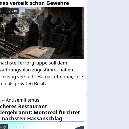
as verteilt schon Gewehre
bolbild / KI
 nächste Terrorgruppe soll dem
waffnungsplan zugestimmt haben.
chzeitig versucht Hamas offenbar, ihre
en als privaten Besitz...
 -- Antisemitismus
cheres Restaurant
dergebrannt: Montreal fürchtet
 nächsten Hassanschlag
abay