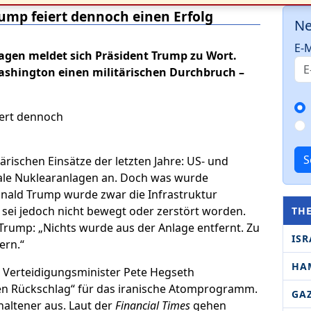
rump feiert dennoch einen Erfolg
Ne
E-M
gen meldet sich Präsident Trump zu Wort.
Washington einen militärischen Durchbruch –
S
tärischen Einsätze der letzten Jahre: US- und
ntrale Nuklearanlagen an. Doch was wurde
Donald Trump wurde zwar die Infrastruktur
 sei jedoch nicht bewegt oder zerstört worden.
TH
e Trump: „Nichts wurde aus der Anlage entfernt. Zu
ISR
ern.“
HA
. Verteidigungsminister Pete Hegseth
den Rückschlag“ für das iranische Atomprogramm.
GA
haltener aus. Laut der
Financial Times
gehen