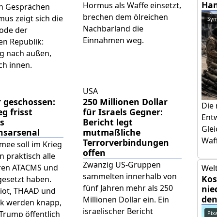
Ham
Hormus als Waffe einsetzt,
en Gesprächen
brechen dem ölreichen
us zeigt sich die
Sym
Nachbarland die
hode der
Einnahmen weg.
en Republik:
g nach außen,
ch innen.
USA
r geschossen:
250 Millionen Dollar
Die
eg frisst
für Israels Gegner:
Ent
s
Bericht legt
Glei
nsarsenal
mutmaßliche
Waff
Terrorverbindungen
mee soll im Krieg
offen
n praktisch alle
Zwanzig US-Gruppen
ren ATACMS und
Welt
sammelten innerhalb von
Kos
gesetzt haben.
fünf Jahren mehr als 250
nie
riot, THAAD und
den
Millionen Dollar ein. Ein
 werden knapp,
israelischer Bericht
Trump öffentlich
Pix