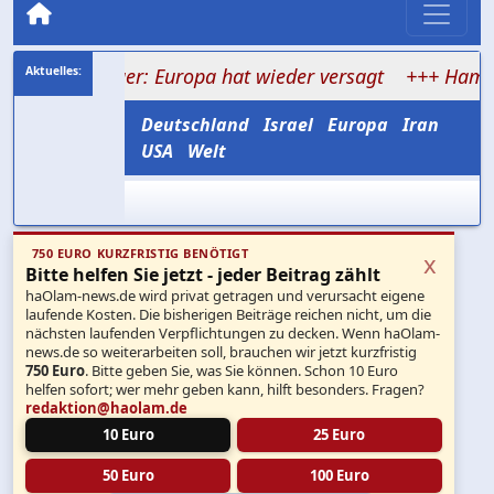
nlager: Europa hat wieder versagt
+++ Hamas verspri
Deutschland
Israel
Europa
Iran
USA
Welt
750 EURO KURZFRISTIG BENÖTIGT
x
Bitte helfen Sie jetzt - jeder Beitrag zählt
haOlam-news.de wird privat getragen und verursacht eigene
laufende Kosten. Die bisherigen Beiträge reichen nicht, um die
nächsten laufenden Verpflichtungen zu decken. Wenn haOlam-
news.de so weiterarbeiten soll, brauchen wir jetzt kurzfristig
750 Euro
. Bitte geben Sie, was Sie können. Schon 10 Euro
helfen sofort; wer mehr geben kann, hilft besonders. Fragen?
redaktion@haolam.de
10 Euro
25 Euro
50 Euro
100 Euro