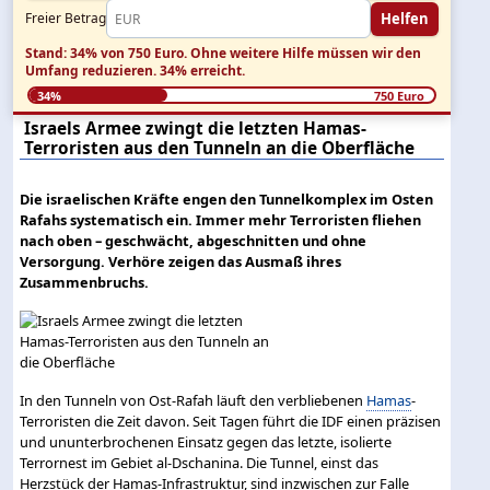
Helfen
Freier Betrag
Stand: 34% von 750 Euro.
Ohne weitere Hilfe müssen wir den
Umfang reduzieren.
34% erreicht.
34%
750 Euro
Israels Armee zwingt die letzten Hamas-
Terroristen aus den Tunneln an die Oberfläche
Die israelischen Kräfte engen den Tunnelkomplex im Osten
Rafahs systematisch ein. Immer mehr Terroristen fliehen
nach oben – geschwächt, abgeschnitten und ohne
Versorgung. Verhöre zeigen das Ausmaß ihres
Zusammenbruchs.
In den Tunneln von Ost-Rafah läuft den verbliebenen
Hamas
-
Terroristen die Zeit davon. Seit Tagen führt die IDF einen präzisen
und ununterbrochenen Einsatz gegen das letzte, isolierte
Terrornest im Gebiet al-Dschanina. Die Tunnel, einst das
Herzstück der Hamas-Infrastruktur, sind inzwischen zur Falle