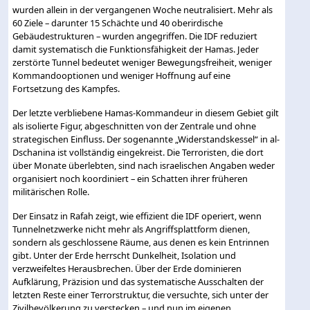
wurden allein in der vergangenen Woche neutralisiert. Mehr als
60 Ziele – darunter 15 Schächte und 40 oberirdische
Gebäudestrukturen – wurden angegriffen. Die IDF reduziert
damit systematisch die Funktionsfähigkeit der Hamas. Jeder
zerstörte Tunnel bedeutet weniger Bewegungsfreiheit, weniger
Kommandooptionen und weniger Hoffnung auf eine
Fortsetzung des Kampfes.
Der letzte verbliebene Hamas-Kommandeur in diesem Gebiet gilt
als isolierte Figur, abgeschnitten von der Zentrale und ohne
strategischen Einfluss. Der sogenannte „Widerstandskessel“ in al-
Dschanina ist vollständig eingekreist. Die Terroristen, die dort
über Monate überlebten, sind nach israelischen Angaben weder
organisiert noch koordiniert – ein Schatten ihrer früheren
militärischen Rolle.
Der Einsatz in Rafah zeigt, wie effizient die IDF operiert, wenn
Tunnelnetzwerke nicht mehr als Angriffsplattform dienen,
sondern als geschlossene Räume, aus denen es kein Entrinnen
gibt. Unter der Erde herrscht Dunkelheit, Isolation und
verzweifeltes Herausbrechen. Über der Erde dominieren
Aufklärung, Präzision und das systematische Ausschalten der
letzten Reste einer Terrorstruktur, die versuchte, sich unter der
Zivilbevölkerung zu verstecken – und nun im eigenen