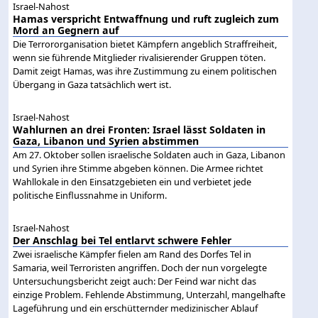
Israel-Nahost
Hamas verspricht Entwaffnung und ruft zugleich zum
Mord an Gegnern auf
Die Terrororganisation bietet Kämpfern angeblich Straffreiheit,
wenn sie führende Mitglieder rivalisierender Gruppen töten.
Damit zeigt Hamas, was ihre Zustimmung zu einem politischen
Übergang in Gaza tatsächlich wert ist.
Israel-Nahost
Wahlurnen an drei Fronten: Israel lässt Soldaten in
Gaza, Libanon und Syrien abstimmen
Am 27. Oktober sollen israelische Soldaten auch in Gaza, Libanon
und Syrien ihre Stimme abgeben können. Die Armee richtet
Wahllokale in den Einsatzgebieten ein und verbietet jede
politische Einflussnahme in Uniform.
Israel-Nahost
Der Anschlag bei Tel entlarvt schwere Fehler
Zwei israelische Kämpfer fielen am Rand des Dorfes Tel in
Samaria, weil Terroristen angriffen. Doch der nun vorgelegte
Untersuchungsbericht zeigt auch: Der Feind war nicht das
einzige Problem. Fehlende Abstimmung, Unterzahl, mangelhafte
Lageführung und ein erschütternder medizinischer Ablauf