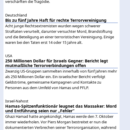
verschärften die Tragödie.
Deutschland
Bis zu fünf Jahre Haft für rechte Terrorvereinigung
Acht junge Rechtsextremisten wurden wegen schwerer
Straftaten verurteilt, darunter versuchter Mord, Brandstiftung
und die Beteiligung an einer terroristischen Vereinigung. Einige
waren bei den Taten erst 14 oder 15 Jahre alt.
USA
250 Millionen Dollar für Israels Gegner: Bericht legt
mutmaßliche Terrorverbindungen offen
Zwanzig US-Gruppen sammelten innerhalb von fünf Jahren mehr
als 250 Millionen Dollar ein. Ein israelischer Bericht verfolgt
Geldströme, gemeinsame Kampagnen und Kontakte zu
Personen aus dem Umfeld von Hamas und PFLP.
Israel-Nahost
Hamas-Spitzenfunktionär leugnet das Massaker: Mord
und Entführung seien nur „Fehler“
Ghazi Hamad hatte angekündigt, Hamas werde den 7. Oktober
immer wiederholen. Vor Piers Morgan bestreitet er nun die
dokumentierten Verbrechen seiner Terrororganisation, während