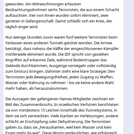
geworden. Am Mittwochmorgen erfassten
Beobachtungsdrohnen sechs Terroristen, die aus einem Schacht
auftauchten. Vier von ihnen wurden sofort eliminiert, zwei
gerieten in Gefangenschaft. Damit schließt sich ein Kreis, der
täglich enger wird.
Nur wenige Stunden zuvor waren fünf weitere Terroristen beim
Verlassen eines anderen Tunnels getötet worden. Die Armee
bestätigt, dass nahezu die Hälfte der eingeschlossenen Kämpfer
mittlerweile eliminiert wurde. Die IDF spricht von gezielten
Angriffen auf erkannte Ziele, während Bodentruppen das
Gelände durchkämmen, Ausgänge versiegeln oder vollständig
zum Einsturz bringen. Dahinter steht eine klare Strategie: Den
Terroristen jede Bewegungsfreiheit, jeden Zugang zu Waffen,
Wasser oder Nahrung zu nehmen – bis sie keine andere Wahl
mehr haben, als herauszukommen.
Die Aussagen der gefangenen Hamas-Mitglieder zeichnen ein
Bild des Zusammenbruchs. In israelischen Verhören berichteten
sie von mindestens 15 Leichen innerhalb des Tunnelsystems, in
dem sie sich versteckten. Viele starben an Verletzungen, andere
schlicht an Erschöpfung oder Dehydrierung. Die Terroristen
gaben zu, dass sie „herauskamen, weil kein Wasser und kein
Essen mehr da war“. Diese Worte verdeutlichen, wie erfolgreich