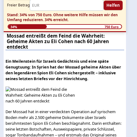
Helfen
Freier Betrag
Stand: 34% von 750 Euro.
Ohne weitere Hilfe müssen wir den
Umfang reduzieren.
34% erreicht.
34%
750 Euro
Mossad entreißt dem Feind die Wahrheit:
Geheime Akten zu Eli Cohen nach 60 Jahren
entdeckt
Ein Meilenstein für Israels Gedächtnis und eine späte
Genugtuung: In Syrien hat der Mossad geheime Akten über
den legendären Spion Eli Cohen sichergestellt – inklusive
seines letzten Briefes vor der Hinrichtung.
Der Mossad hat in einer verdeckten Operation auf syrischem
Boden mehr als 2.500 geheime Dokumente über Israels
berühmtesten Spion Eli Cohen beschlagnahmt. Darin enthalten:
seine letzten Botschaften, Ausweispapiere, private Schlüssel,
sogar Tonbandaufnahmen – und erstmals das Original seines