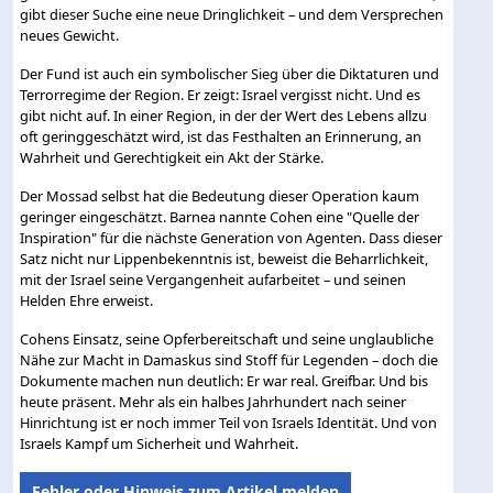
gibt dieser Suche eine neue Dringlichkeit – und dem Versprechen
neues Gewicht.
Der Fund ist auch ein symbolischer Sieg über die Diktaturen und
Terrorregime der Region. Er zeigt: Israel vergisst nicht. Und es
gibt nicht auf. In einer Region, in der der Wert des Lebens allzu
oft geringgeschätzt wird, ist das Festhalten an Erinnerung, an
Wahrheit und Gerechtigkeit ein Akt der Stärke.
Der Mossad selbst hat die Bedeutung dieser Operation kaum
geringer eingeschätzt. Barnea nannte Cohen eine "Quelle der
Inspiration" für die nächste Generation von Agenten. Dass dieser
Satz nicht nur Lippenbekenntnis ist, beweist die Beharrlichkeit,
mit der Israel seine Vergangenheit aufarbeitet – und seinen
Helden Ehre erweist.
Cohens Einsatz, seine Opferbereitschaft und seine unglaubliche
Nähe zur Macht in Damaskus sind Stoff für Legenden – doch die
Dokumente machen nun deutlich: Er war real. Greifbar. Und bis
heute präsent. Mehr als ein halbes Jahrhundert nach seiner
Hinrichtung ist er noch immer Teil von Israels Identität. Und von
Israels Kampf um Sicherheit und Wahrheit.
Fehler oder Hinweis zum Artikel melden