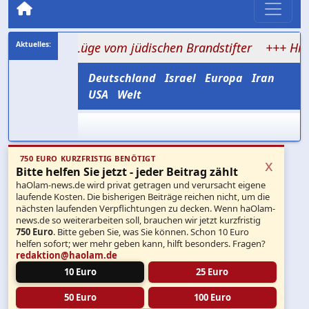
 alte Lüge vom jüdischen Brandstifter
+++ Hisbollah ve
Deutschland
Israel
Europa
Iran
USA
Welt
750 EURO KURZFRISTIG BENÖTIGT
x
Bitte helfen Sie jetzt - jeder Beitrag zählt
haOlam-news.de wird privat getragen und verursacht eigene
laufende Kosten. Die bisherigen Beiträge reichen nicht, um die
nächsten laufenden Verpflichtungen zu decken. Wenn haOlam-
news.de so weiterarbeiten soll, brauchen wir jetzt kurzfristig
750 Euro
. Bitte geben Sie, was Sie können. Schon 10 Euro
helfen sofort; wer mehr geben kann, hilft besonders. Fragen?
redaktion@haolam.de
10 Euro
25 Euro
50 Euro
100 Euro