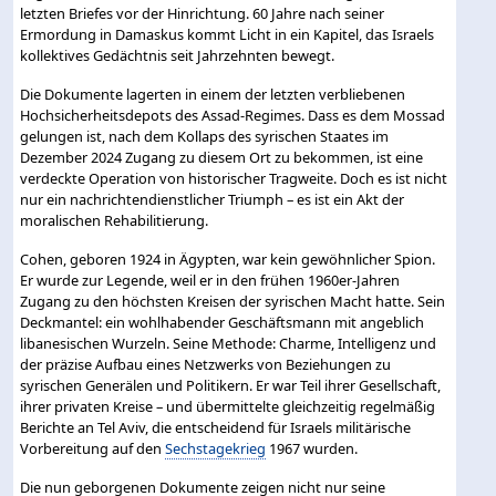
letzten Briefes vor der Hinrichtung. 60 Jahre nach seiner
Ermordung in Damaskus kommt Licht in ein Kapitel, das Israels
kollektives Gedächtnis seit Jahrzehnten bewegt.
Die Dokumente lagerten in einem der letzten verbliebenen
Hochsicherheitsdepots des Assad-Regimes. Dass es dem Mossad
gelungen ist, nach dem Kollaps des syrischen Staates im
Dezember 2024 Zugang zu diesem Ort zu bekommen, ist eine
verdeckte Operation von historischer Tragweite. Doch es ist nicht
nur ein nachrichtendienstlicher Triumph – es ist ein Akt der
moralischen Rehabilitierung.
Cohen, geboren 1924 in Ägypten, war kein gewöhnlicher Spion.
Er wurde zur Legende, weil er in den frühen 1960er-Jahren
Zugang zu den höchsten Kreisen der syrischen Macht hatte. Sein
Deckmantel: ein wohlhabender Geschäftsmann mit angeblich
libanesischen Wurzeln. Seine Methode: Charme, Intelligenz und
der präzise Aufbau eines Netzwerks von Beziehungen zu
syrischen Generälen und Politikern. Er war Teil ihrer Gesellschaft,
ihrer privaten Kreise – und übermittelte gleichzeitig regelmäßig
Berichte an Tel Aviv, die entscheidend für Israels militärische
Vorbereitung auf den
Sechstagekrieg
1967 wurden.
Die nun geborgenen Dokumente zeigen nicht nur seine