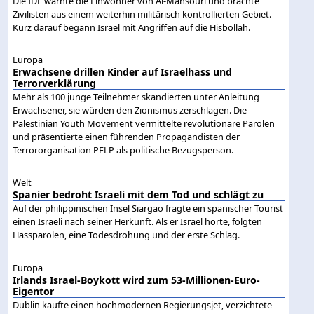
Die IDF warnte die Einwohner von Al-Mansouri und brachte
Zivilisten aus einem weiterhin militärisch kontrollierten Gebiet.
Kurz darauf begann Israel mit Angriffen auf die Hisbollah.
Europa
Erwachsene drillen Kinder auf Israelhass und
Terrorverklärung
Mehr als 100 junge Teilnehmer skandierten unter Anleitung
Erwachsener, sie würden den Zionismus zerschlagen. Die
Palestinian Youth Movement vermittelte revolutionäre Parolen
und präsentierte einen führenden Propagandisten der
Terrororganisation PFLP als politische Bezugsperson.
Welt
Spanier bedroht Israeli mit dem Tod und schlägt zu
Auf der philippinischen Insel Siargao fragte ein spanischer Tourist
einen Israeli nach seiner Herkunft. Als er Israel hörte, folgten
Hassparolen, eine Todesdrohung und der erste Schlag.
Europa
Irlands Israel-Boykott wird zum 53-Millionen-Euro-
Eigentor
Dublin kaufte einen hochmodernen Regierungsjet, verzichtete