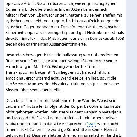
operative Arbeit. Sie offenbaren auch, wie engmaschig Syrien
Cohen am Ende überwachte. In den Akten befinden sich
Mitschriften von Überwachungen, Material zu seinen Treffen mit
syrischen Entscheidungsträgern, bis hin zu Aufzeichnungen der
syrischen Gegenmaßnahmen. Diese Innenansicht des syrischen
Sicherheitsapparats ist einzigartig – und gibt Historikern erstmals
direkten Einblick in das Misstrauen, das sich in Damaskus ab 1963
gegen den charmanten Ausländer formierte.
Besonders bewegend: Die Originalfassung von Cohens letztem
Brief an seine Familie, geschrieben wenige Stunden vor seiner
Hinrichtung im Mai 1965. Bislang war der Text nur in
Transkriptionen bekannt. Nun liegt er vor, handschriftlich,
emotional, erschütternd echt. Wer diese Zeilen liest, spürt die
Größe eines Mannes, der bis zuletzt Haltung zeigte – und seine
Mission über sein Leben stellte.
Doch bei allem Triumph bleibt eine offene Wunde: Wo ist sein
Leichnam? Trotz aller Erfolge ist der Körper Eli Cohens bis heute
nicht geborgen worden. Ministerpräsident Benjamin Netanjahu
und Mossad-Chef David Barnea trafen sich mit Cohens Witwe
Nadia und erneuerten das alte Versprechen:
Israel
werde nicht
ruhen, bis Eli Cohen eine würdige Ruhestätte in seiner Heimat
gefunden hat. Dass sein letzter Brief nun in israelischer Hand ist,