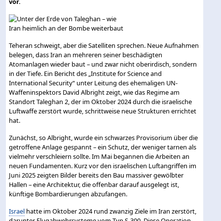
vor.
Teheran schweigt, aber die Satelliten sprechen. Neue Aufnahmen
belegen, dass Iran an mehreren seiner beschädigten
Atomanlagen wieder baut – und zwar nicht oberirdisch, sondern
in der Tiefe. Ein Bericht des „Institute for Science and
International Security“ unter Leitung des ehemaligen UN-
Waffeninspektors David Albright zeigt, wie das Regime am
Standort Taleghan 2, der im Oktober 2024 durch die israelische
Luftwaffe zerstört wurde, schrittweise neue Strukturen errichtet
hat.
Zunächst, so Albright, wurde ein schwarzes Provisorium über die
getroffene Anlage gespannt – ein Schutz, der weniger tarnen als
vielmehr verschleiern sollte. Im Mai begannen die Arbeiten an
neuen Fundamenten. Kurz vor den israelischen Luftangriffen im
Juni 2025 zeigten Bilder bereits den Bau massiver gewölbter
Hallen – eine Architektur, die offenbar darauf ausgelegt ist,
künftige Bombardierungen abzufangen.
Israel
hatte im Oktober 2024 rund zwanzig Ziele im Iran zerstört,
darunter Flugabwehrsysteme vom Typ S-300. Diese Operation