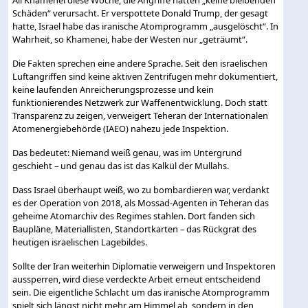
Schäden“ verursacht. Er verspottete Donald Trump, der gesagt
hatte, Israel habe das iranische Atomprogramm „ausgelöscht“. In
Wahrheit, so Khamenei, habe der Westen nur „geträumt“.
Die Fakten sprechen eine andere Sprache. Seit den israelischen
Luftangriffen sind keine aktiven Zentrifugen mehr dokumentiert,
keine laufenden Anreicherungsprozesse und kein
funktionierendes Netzwerk zur Waffenentwicklung. Doch statt
Transparenz zu zeigen, verweigert Teheran der Internationalen
Atomenergiebehörde (IAEO) nahezu jede Inspektion.
Das bedeutet: Niemand weiß genau, was im Untergrund
geschieht – und genau das ist das Kalkül der Mullahs.
Dass Israel überhaupt weiß, wo zu bombardieren war, verdankt
es der Operation von 2018, als Mossad-Agenten in Teheran das
geheime Atomarchiv des Regimes stahlen. Dort fanden sich
Baupläne, Materiallisten, Standortkarten – das Rückgrat des
heutigen israelischen Lagebildes.
Sollte der Iran weiterhin Diplomatie verweigern und Inspektoren
aussperren, wird diese verdeckte Arbeit erneut entscheidend
sein. Die eigentliche Schlacht um das iranische Atomprogramm
spielt sich längst nicht mehr am Himmel ab, sondern in den