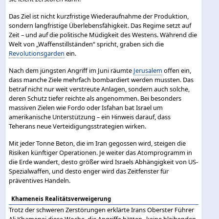
Das Ziel ist nicht kurzfristige Wiederaufnahme der Produktion,
sondern langfristige Überlebensfähigkeit. Das Regime setzt auf
Zeit – und auf die politische Müdigkeit des Westens. Während die
Welt von „Waffenstillständen“ spricht, graben sich die
Revolutionsgarden
ein.
Nach dem jüngsten Angriff im Juni räumte
Jerusalem
offen ein,
dass manche Ziele mehrfach bombardiert werden mussten. Das
betraf nicht nur weit verstreute Anlagen, sondern auch solche,
deren Schutz tiefer reichte als angenommen. Bei besonders
massiven Zielen wie Fordo oder Isfahan bat Israel um
amerikanische Unterstützung – ein Hinweis darauf, dass
Teherans neue Verteidigungsstrategien wirken.
Mit jeder Tonne Beton, die im Iran gegossen wird, steigen die
Risiken künftiger Operationen. Je weiter das Atomprogramm in
die Erde wandert, desto größer wird Israels Abhängigkeit von US-
Spezialwaffen, und desto enger wird das Zeitfenster für
präventives Handeln.
Khameneis Realitätsverweigerung
Trotz der schweren Zerstörungen erklärte Irans Oberster Führer
Ali Khamenei diese Woche, die Angriffe hätten „keine bleibenden