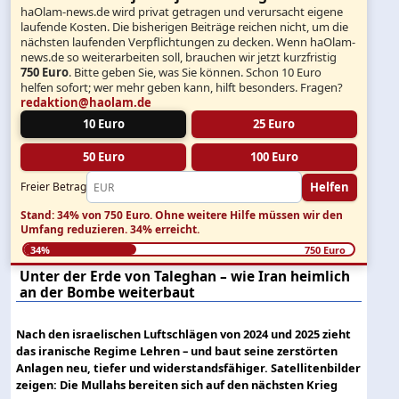
haOlam-news.de wird privat getragen und verursacht eigene
laufende Kosten. Die bisherigen Beiträge reichen nicht, um die
nächsten laufenden Verpflichtungen zu decken. Wenn haOlam-
news.de so weiterarbeiten soll, brauchen wir jetzt kurzfristig
750 Euro
. Bitte geben Sie, was Sie können. Schon 10 Euro
helfen sofort; wer mehr geben kann, hilft besonders. Fragen?
redaktion@haolam.de
10 Euro
25 Euro
50 Euro
100 Euro
Helfen
Freier Betrag
Stand: 34% von 750 Euro.
Ohne weitere Hilfe müssen wir den
Umfang reduzieren.
34% erreicht.
34%
750 Euro
Unter der Erde von Taleghan – wie Iran heimlich
an der Bombe weiterbaut
Nach den israelischen Luftschlägen von 2024 und 2025 zieht
das iranische Regime Lehren – und baut seine zerstörten
Anlagen neu, tiefer und widerstandsfähiger. Satellitenbilder
zeigen: Die Mullahs bereiten sich auf den nächsten Krieg