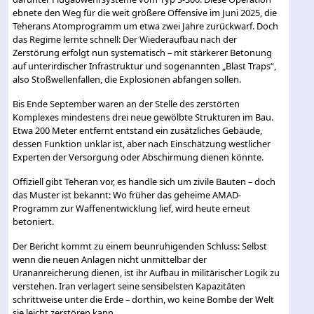
ebnete den Weg für die weit größere Offensive im Juni 2025, die
Teherans Atomprogramm um etwa zwei Jahre zurückwarf. Doch
das Regime lernte schnell: Der Wiederaufbau nach der
Zerstörung erfolgt nun systematisch – mit stärkerer Betonung
auf unterirdischer Infrastruktur und sogenannten „Blast Traps“,
also Stoßwellenfallen, die Explosionen abfangen sollen.
Bis Ende September waren an der Stelle des zerstörten
Komplexes mindestens drei neue gewölbte Strukturen im Bau.
Etwa 200 Meter entfernt entstand ein zusätzliches Gebäude,
dessen Funktion unklar ist, aber nach Einschätzung westlicher
Experten der Versorgung oder Abschirmung dienen könnte.
Offiziell gibt Teheran vor, es handle sich um zivile Bauten – doch
das Muster ist bekannt: Wo früher das geheime AMAD-
Programm zur Waffenentwicklung lief, wird heute erneut
betoniert.
Der Bericht kommt zu einem beunruhigenden Schluss: Selbst
wenn die neuen Anlagen nicht unmittelbar der
Urananreicherung dienen, ist ihr Aufbau in militärischer Logik zu
verstehen. Iran verlagert seine sensibelsten Kapazitäten
schrittweise unter die Erde – dorthin, wo keine Bombe der Welt
sie leicht zerstören kann.