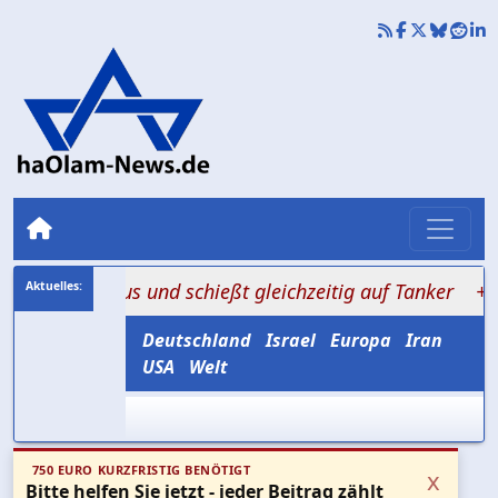
ormus und schießt gleichzeitig auf Tanker
+++ Amerika
Deutschland
Israel
Europa
Iran
USA
Welt
750 EURO KURZFRISTIG BENÖTIGT
x
Bitte helfen Sie jetzt - jeder Beitrag zählt